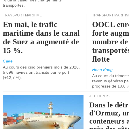
% de la valeur des chargements
transportés.
TRANSPORT MARITIME
TRANSPORT MARITIM
En mai, le trafic
OOCL enre
maritime dans le canal
forte augm
de Suez a augmenté de
nombre de
15 %.
transporté
flotte
Caire
Au cours des cinq premiers mois de 2026,
Hong Kong
5 696 navires ont transité par le port
Au cours du trimestre
(+12,7 %).
revenus générés par 
progressé de 19,8 
ACCIDENTS
Dans le détr
d'Ormuz, un
conteneurs a