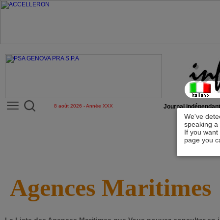
8 août 2026 - Année XXX
Journal indépendant
We've detec
speaking a 
If you want
page you ca
Agences Maritimes