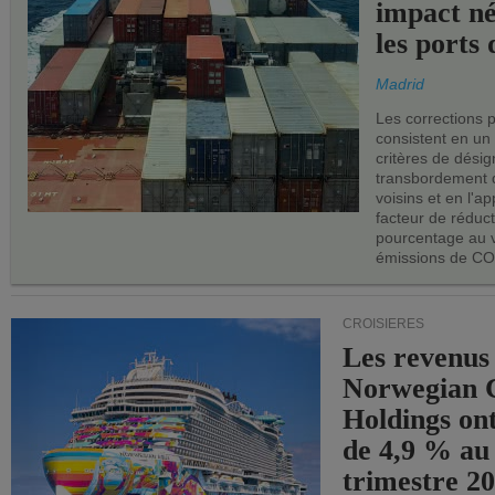
impact né
les ports 
Madrid
Les corrections 
consistent en un
critères de désig
transbordement 
voisins et en l'ap
facteur de réduc
pourcentage au 
émissions de CO
CROISIÈRES
Les revenus
Norwegian C
Holdings on
de 4,9 % au
trimestre 20