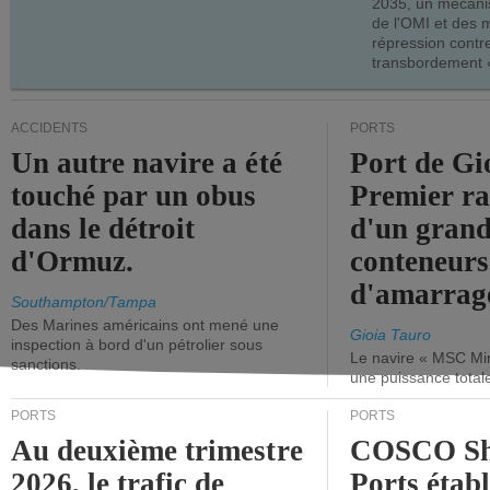
2035, un mécani
de l'OMI et des 
répression contre
transbordement «
ACCIDENTS
PORTS
Un autre navire a été
Port de Gi
touché par un obus
Premier r
dans le détroit
d'un grand
d'Ormuz.
conteneurs
d'amarrage
Southampton/Tampa
Des Marines américains ont mené une
Gioia Tauro
inspection à bord d'un pétrolier sous
Le navire « MSC Mir
sanctions.
une puissance total
PORTS
PORTS
Au deuxième trimestre
COSCO Sh
2026, le trafic de
Ports établ