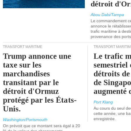
détroit d'O
Abou Dabi/Tampa
Le commandement cen
annonce le rétabliss
trafic maritime à dest
provenance des ports 
TRANSPORT MARITIME
TRANSPORT MARITIM
Trump annonce une
Le trafic 
taxe sur les
semestriel 
marchandises
détroits d
transitant par le
de Singapo
détroit d'Ormuz
augmenté 
protégé par les États-
Port Klang
Unis.
Au cours du seul de
cette année, une ba
enregistrée.
Washington/Portsmouth
On prévoit que ce montant sera égal à 20