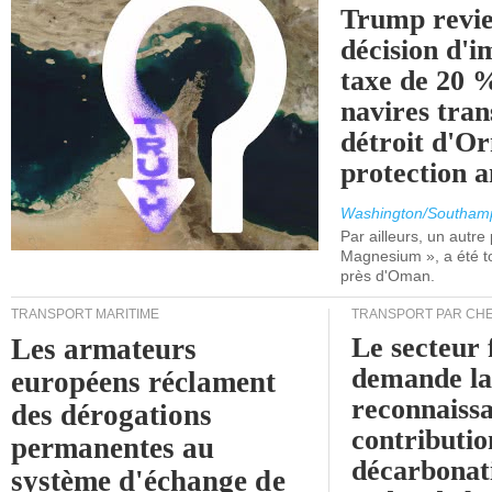
Trump revie
décision d'
taxe de 20 %
navires tran
détroit d'O
protection 
Washington/Southam
Par ailleurs, un autre p
Magnesium », a été t
près d'Oman.
TRANSPORT MARITIME
TRANSPORT PAR CHE
Le secteur 
Les armateurs
demande l
européens réclament
reconnaissa
des dérogations
contributio
permanentes au
décarbonat
système d'échange de