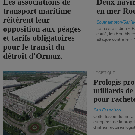
Les associations de
Deux navir
transport maritime
en mer Ro
réitèrent leur
Southampton/San'a
opposition aux péages
Le navire indien « F
coulé, les Houthis 
et tarifs obligatoires
attaque contre le «
pour le transit du
détroit d'Ormuz.
LOGISTIQUE
Prologis pro
milliards de
pour rachet
San Francisco
Cette fusion donnera
européen de la propri
d'infrastructures logis