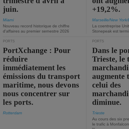
trimestre d'avril à
ont augme
juin.
+19,2%.
Miami
Marseille/New York/
Nouveau record historique de chiffre
La coentreprise Uni
d'affaires au premier semestre 2026
Stonepeak est term
PORTS
PORTS
PortXchange : Pour
Dans le po
réduire
Trieste, le 
immédiatement les
marchandis
émissions du transport
augmente t
maritime, nous devons
celui des
nous concentrer sur
marchandis
les ports.
diminue.
Rotterdam
Trieste
Au cours des six pr
le trafic à Monfalco