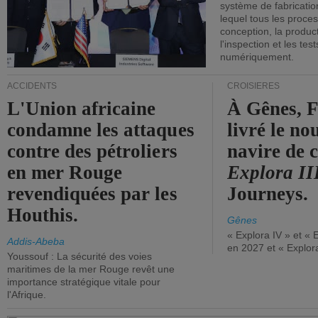
système de fabricati
lequel tous les proces
conception, la producti
l'inspection et les tes
numériquement.
ACCIDENTS
CROISIÈRES
L'Union africaine
À Gênes, F
condamne les attaques
livré le n
contre des pétroliers
navire de c
en mer Rouge
Explora II
revendiquées par les
Journeys.
Houthis.
Gênes
« Explora IV » et « 
Addis-Abeba
en 2027 et « Explor
Youssouf : La sécurité des voies
maritimes de la mer Rouge revêt une
importance stratégique vitale pour
l'Afrique.