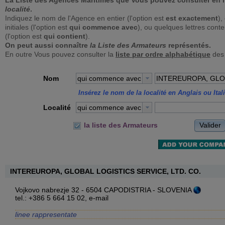
La Liste des Agences Maritimes que Vous pouvez consulter en 
localité
.
Indiquez le nom de l'Agence en entier (l'option est
est exactement
),
initiales (l'option est
qui commence avec
), ou quelques lettres con
(l'option est
qui contient
).
On peut aussi connaître
la Liste des Armateurs
représentés.
En outre Vous pouvez consulter la
liste par ordre alphabétique
des
Nom
qui commence avec
Insérez le nom de la localité en Anglais ou Ital
Localité
qui commence avec
Valider
la liste des Armateurs
INTEREUROPA, GLOBAL LOGISTICS SERVICE, LTD. CO.
Vojkovo nabrezje 32 - 6504 CAPODISTRIA - SLOVENIA
tel.: +386 5 664 15 02,
e-mail
linee rappresentate