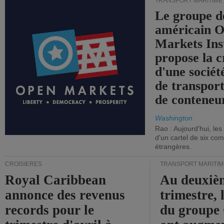
TRANSPORT MARITIME
Le groupe d
américain 
Markets Ins
propose la c
d'une sociét
de transpor
de conteneu
Washington
Rao : Aujourd'hui, le
d'un cartel de six co
étrangères.
CROISIÈRES
TRANSPORT MARITIM
Royal Caribbean
Au deuxiè
annonce des revenus
trimestre, 
records pour le
du group