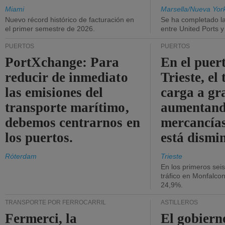
Miami
Marsella/Nueva Yor
Nuevo récord histórico de facturación en
Se ha completado l
el primer semestre de 2026.
entre United Ports 
PUERTOS
PUERTOS
PortXchange: Para
En el puer
reducir de inmediato
Trieste, el 
las emisiones del
carga a gr
transporte marítimo,
aumentando
debemos centrarnos en
mercancías
los puertos.
está dismi
Róterdam
Trieste
En los primeros sei
tráfico en Monfalco
24,9%.
TRANSPORTE POR FERROCARRIL
ASTILLEROS
Fermerci, la
El gobiern