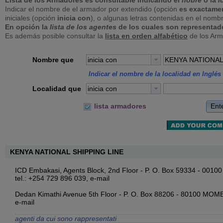
Lista de los Armadores es consultable indicando el
nobre
o la
l
Indicar el nombre de el armador por extendido (opción
es exactame
iniciales (opción
inicia con
), o algunas letras contenidas en el nomb
En opción la
lista de los agentes
de los cuales son representad
Es además posible consultar la
lista en orden alfabético
de los Arm
Nombre que
inicia con
Indicar el nombre de la localidad en Inglés 
Localidad que
inicia con
Ent
lista armadores
KENYA NATIONAL SHIPPING LINE
ICD Embakasi, Agents Block, 2nd Floor - P. O. Box 59334 - 001
tel.: +254 729 896 039,
e-mail
Dedan Kimathi Avenue 5th Floor - P. O. Box 88206 - 80100 MO
e-mail
agenti da cui sono rappresentati