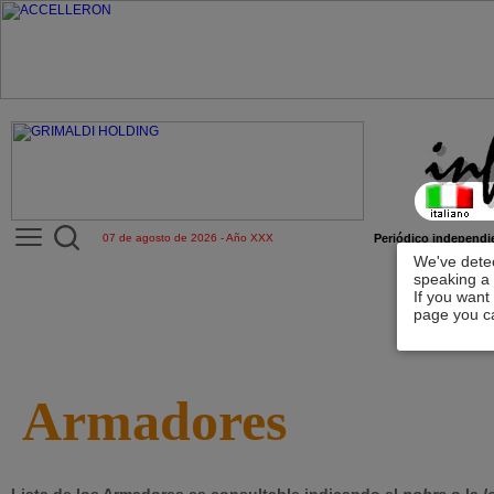
07 de agosto de 2026 - Año XXX
Periódico independie
We've detec
speaking a 
If you want
page you ca
Armadores