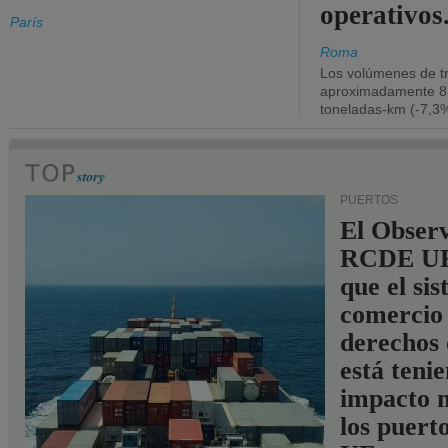
operativos
París
Roma
Los volúmenes de tr
aproximadamente 8.
toneladas-km (-7,3%
PUERTOS
El Observ
RCDE UE
que el si
comercio
derechos 
está teni
impacto n
los puerto