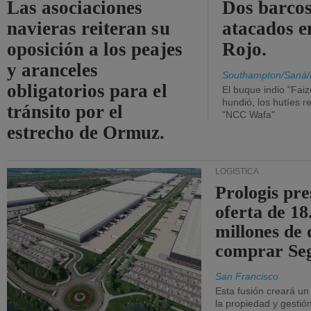
Las asociaciones
Dos barcos
navieras reiteran su
atacados e
oposición a los peajes
Rojo.
y aranceles
Southampton/Saná/
obligatorios para el
El buque indio "Fai
hundió, los hutíes re
tránsito por el
"NCC Wafa"
estrecho de Ormuz.
LOGÍSTICA
Prologis pr
oferta de 18
millones de 
comprar Se
San Francisco
Esta fusión creará u
la propiedad y gestió