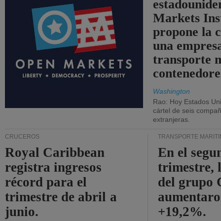
estadounide
Markets Ins
propone la 
una empresa
transporte 
contenedore
Washington
Rao: Hoy Estados Un
cártel de seis compañ
extranjeras.
CRUCEROS
TRANSPORTE MARÍT
Royal Caribbean
En el segu
registra ingresos
trimestre, 
récord para el
del grup
trimestre de abril a
aumentaro
junio.
+19,2%.