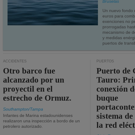
Bruselas
Un nuevo fondo 
euros para combu
exenciones no p
prorrogadas has
mecanismo de de
y medidas enérgi
puertos de trans
ACCIDENTES
PUERTOS
Otro barco fue
Puerto de 
alcanzado por un
Tauro: Pr
proyectil en el
conexión d
estrecho de Ormuz.
buque
portaconte
Southampton/Tampa
sistema de
Infantes de Marina estadounidenses
realizaron una inspección a bordo de un
la red eléc
petrolero autorizado.