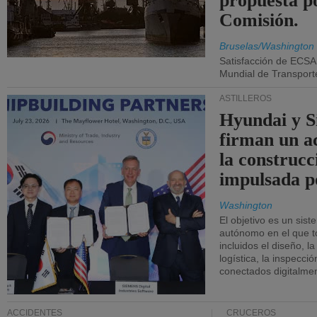
propuesta p
Comisión.
Bruselas/Washington
Satisfacción de ECSA
Mundial de Transport
ASTILLEROS
Hyundai y 
firman un a
la construcc
impulsada p
Washington
El objetivo es un sist
autónomo en el que t
incluidos el diseño, la
logística, la inspecci
conectados digitalme
ACCIDENTES
CRUCEROS