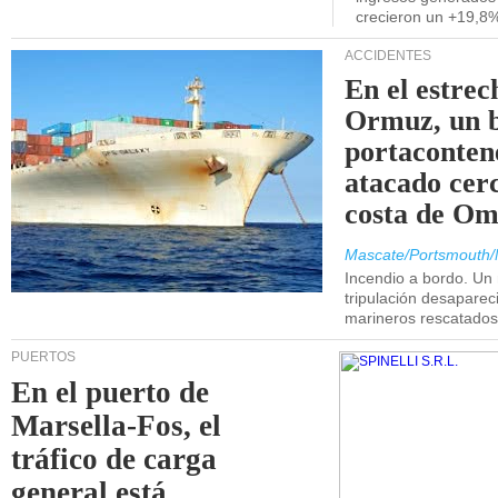
crecieron un +19,8
ACCIDENTES
En el estrec
Ormuz, un 
portaconten
atacado cerc
costa de Om
Mascate/Portsmouth/
Incendio a bordo. Un
tripulación desaparec
marineros rescatados
PUERTOS
En el puerto de
Marsella-Fos, el
tráfico de carga
general está