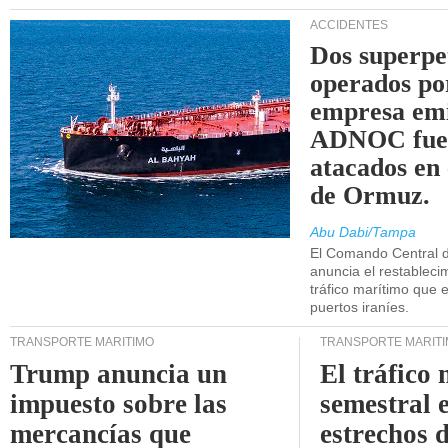
ACCIDENTES
Dos superpe
operados po
empresa emi
ADNOC fue
atacados en 
de Ormuz.
Abu Dabi/Tampa
El Comando Central 
anuncia el restableci
tráfico marítimo que e
puertos iraníes.
TRANSPORTE MARÍTIMO
TRANSPORTE MARÍT
Trump anuncia un
El tráfico
impuesto sobre las
semestral e
mercancías que
estrechos 