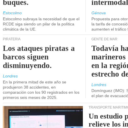
buques.
intermodal
Estocolmo
Génova
Estocolmo subraya la necesidad de que el
Propuesta para oto
RCDE siga siendo un pilar de la política
la tarifa de concesi
climática de la UE.
aumenten el tráfico f
PIRATERÍA
GENTE DE MAR
Los ataques piratas a
Todavía ha
barcos siguen
marineros
disminuyendo.
en la regió
estrecho d
Londres
En la primera mitad de este año se
Londres
produjeron 38 accidentes, en
Domínguez (IMO): S
comparación con los 90 registrados en los
el plan de evacuac
primeros seis meses de 2025.
TRANSPORTE MARÍTIM
Un estudio 
relieve los 