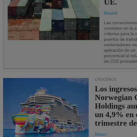
UE.
Madrid
Las correccione
consisten en la a
criterios para la
puertos de trans
contenedores vec
aplicación de un
porcentual al vo
de CO2 proceden
CRUCEROS
Los ingresos
Norwegian C
Holdings a
un 4,9% en 
trimestre de
Miami