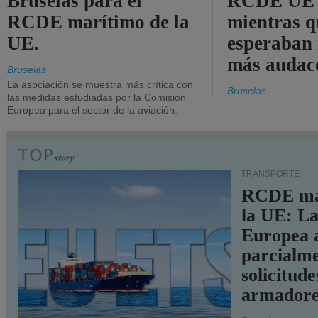
Bruselas para el
RCDE UE e
RCDE marítimo de la
mientras q
UE.
esperaban
más audac
Bruselas
La asociación se muestra más crítica con
Bruselas
las medidas estudiadas por la Comisión
Europea para el sector de la aviación.
TRANSPORTE
RCDE ma
la UE: L
Europea 
parcialme
solicitude
armadore