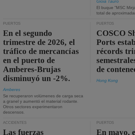
Gioia Tauro
El buque "MSC Mirja
total de aproximad
PUERTOS
PUERTOS
En el segundo
COSCO Sh
trimestre de 2026, el
Ports esta
tráfico de mercancías
récords tr
en el puerto de
semestrales
Amberes-Brujas
de contene
disminuyó un -2%.
Hong Kong
Amberes
Se recuperaron volúmenes de carga seca
a granel y aumentó el material rodante.
Otros sectores experimentaron
descensos.
ACCIDENTES
PUERTOS
Las fuerzas
En mayo, e