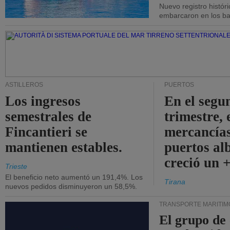
Nuevo registro histór
embarcaron en los bar
ASTILLEROS
PUERTOS
Los ingresos
En el segu
semestrales de
trimestre, 
Fincantieri se
mercancías
mantienen estables.
puertos al
creció un 
Trieste
El beneficio neto aumentó un 191,4%. Los
Tirana
nuevos pedidos disminuyeron un 58,5%.
TRANSPORTE MARÍTIM
El grupo de