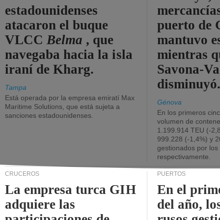
estadounidenses
mercancías
atacaron el buque
puerto de 
VLCC
Belma
, que
mantuvo es
navegaba hacia la isla
mientras q
iraní de Kharg.
Savona-Va
disminuyó
Tampa
Está operada por la empresa emiratí Max
Génova
Maritime Solutions, que está sujeta a
En los primeros cin
sanciones estadounidenses.
volumen de contene
1.199.914 TEU (-2,8
999.228 (-1,4%) y 2
gestionados por los
respectivamente.
CRUCEROS
PUERTOS
La empresa turca GIH
En el prim
adquiere las
del año, lo
participaciones de
rusos gest