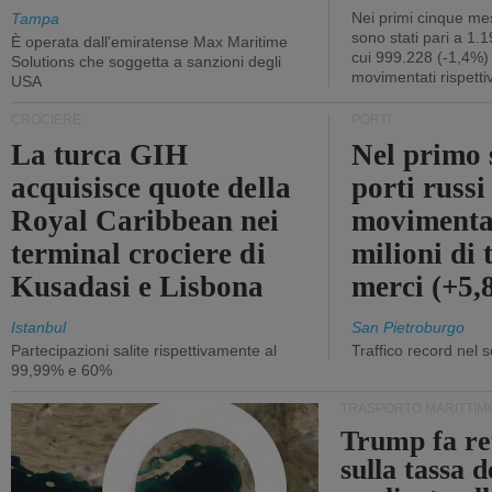
Nei primi cinque mes
Tampa
sono stati pari a 1.
È operata dall'emiratense Max Maritime
cui 999.228 (-1,4%)
Solutions che soggetta a sanzioni degli
movimentati rispetti
USA
CROCIERE
PORTI
La turca GIH
Nel primo 
acquisisce quote della
porti russ
Royal Caribbean nei
movimenta
terminal crociere di
milioni di 
Kusadasi e Lisbona
merci (+5
Istanbul
San Pietroburgo
Partecipazioni salite rispettivamente al
Traffico record nel 
99,99% e 60%
TRASPORTO MARITTIM
Trump fa re
sulla tassa 