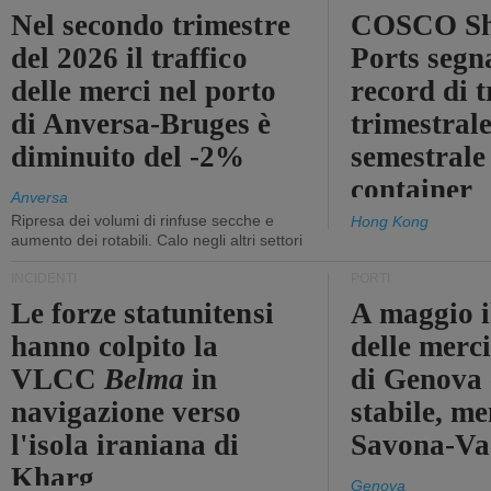
Nel secondo trimestre
COSCO Sh
del 2026 il traffico
Ports segn
delle merci nel porto
record di t
di Anversa-Bruges è
trimestrale
diminuito del -2%
semestrale
container
Anversa
Ripresa dei volumi di rinfuse secche e
Hong Kong
aumento dei rotabili. Calo negli altri settori
INCIDENTI
PORTI
Le forze statunitensi
A maggio il
hanno colpito la
delle merci
VLCC
Belma
in
di Genova 
navigazione verso
stabile, me
l'isola iraniana di
Savona-Vad
Kharg
Genova