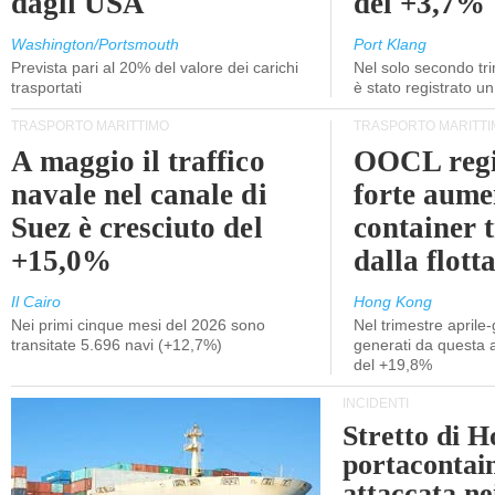
dagli USA
del +3,7%
Washington/Portsmouth
Port Klang
Prevista pari al 20% del valore dei carichi
Nel solo secondo tr
trasportati
è stato registrato u
TRASPORTO MARITTIMO
TRASPORTO MARITTI
A maggio il traffico
OOCL regi
navale nel canale di
forte aume
Suez è cresciuto del
container 
+15,0%
dalla flott
Il Cairo
Hong Kong
Nei primi cinque mesi del 2026 sono
Nel trimestre aprile-
transitate 5.696 navi (+12,7%)
generati da questa at
del +19,8%
INCIDENTI
Stretto di 
portacontain
attaccata nei