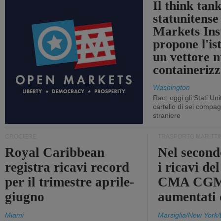
Il think tan
statunitens
Markets Ins
propone l'is
un vettore 
containerizz
Washington
Rao: oggi gli Stati Un
cartello di sei compa
straniere
CROCIERE
TRASPORTO MARITTI
Royal Caribbean
Nel second
registra ricavi record
i ricavi de
per il trimestre aprile-
CMA CGM
giugno
aumentati
Miami
Marsiglia/New York/