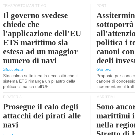
TRASPORTO MARITTIMO
PORTI
Il governo svedese
Assitermin
chiede che
sottoporrà
l'applicazione dell'EU
all'attenzi
ETS marittimo sia
politica i 
estesa ad un maggior
canoni con
numero di navi
degli inves
dell'inter
Stoccolma
Genova
Stoccolma sottolinea la necessità che il
Proposta per conced
sistema ETS rimanga un pilastro della
canone di concessio
politica climatica dell'UE
incrementano il traff
PIRATERIA
MARITTIMI
Prosegue il calo degli
Sono ancor
attacchi dei pirati alle
marittimi 
navi
nella regio
Stretto di