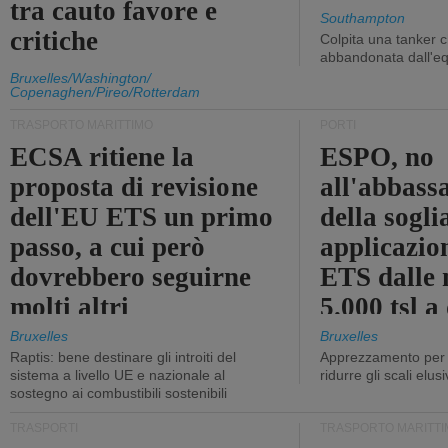
tra cauto favore e
Southampton
critiche
Colpita una tanker c
abbandonata dall'e
Bruxelles/Washington/
Copenaghen/Pireo/Rotterdam
TRASPORTO MARITTIMO
PORTI
ECSA ritiene la
ESPO, no
proposta di revisione
all'abbass
dell'EU ETS un primo
della sogli
passo, a cui però
applicazio
dovrebbero seguirne
ETS dalle 
molti altri
5.000 tsl a
400 tsl
Bruxelles
Bruxelles
Raptis: bene destinare gli introiti del
Apprezzamento per l
sistema a livello UE e nazionale al
ridurre gli scali elusi
sostegno ai combustibili sostenibili
TRASPORTI
TRASPORTO MARITTI