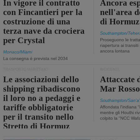
In vigore il contratto
Ancora esp
con Fincantieri per la
nell'area d
costruzione di una
di Hormuz
terza nave da crociera
Southampton/Teher
per Crystal
Proseguono le tratt
riapertura ai transit
ancora lontana
Monaco/Miami
La consegna è prevista nel 2034
TRASPORTO MARITTIMO
INCIDENTI
Le associazioni dello
Attaccate 
shipping ribadiscono
Mar Ross
il loro no a pedaggi e
Southampton/San'a'
tariffe obbligatorie
Affondata l'indiana 
mentre gli Houthi ri
per il transito nello
colpito la “NCC Waf
Stretto di Hormuz