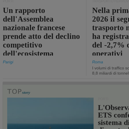
PORTI
TRASPORTO FERROV
Un rapporto
Nella prim
dell'Assemblea
2026 il se
nazionale francese
trasporto 
prende atto del declino
ha registra
competitivo
del -2,7% d
dell'ecosistema
operativi
portuale statale
Parigi
Roma
I volumi di traffico s
8,8 miliardi di tonne
PORTI
L'Observ
ETS conf
sistema d