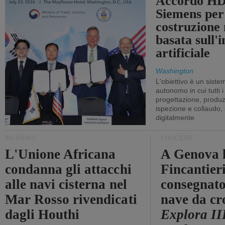
Accordo HD
Siemens per
costruzione
basata sull'i
artificiale
Washington
L'obiettivo è un sist
autonomo in cui tutti i
progettazione, produzi
ispezione e collaudo,
digitalmente
INCIDENTI
CROCIERE
L'Unione Africana
A Genova 
condanna gli attacchi
Fincantier
alle navi cisterna nel
consegnato
Mar Rosso rivendicati
nave da cr
dagli Houthi
Explora II