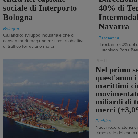
sociale di Interporto
40% di Te
Bologna
Intermodal
Navarra
Bologna
Caliandro: sviluppo industriale che ci
Barcellona
consentirà di raggiungere i nostri obiettivi
Il restante 60% del c
di traffico ferroviario merci
Hutchison Ports Bes
PORTI
Nel primo s
quest'anno i
marittimi ci
movimentato
miliardi di t
merci (+3,
Pechino
Nuovi record storici di
trimestrale dei contai