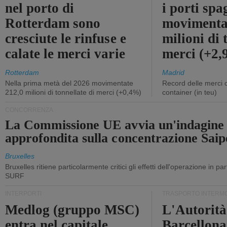
nel porto di
i porti sp
Rotterdam sono
movimenta
cresciute le rinfuse e
milioni di 
calate le merci varie
merci (+2
Rotterdam
Madrid
Nella prima metà del 2026 movimentate
Record delle merci 
212,0 milioni di tonnellate di merci (+0,4%)
container (in teu)
CONCORRENZA
La Commissione UE avvia un'indagine
approfondita sulla concentrazione Sa
Bruxelles
Bruxelles ritiene particolarmente critici gli effetti dell'operazione in p
SURF
INTERPORTI
TRASPORTO INTERM
Medlog (gruppo MSC)
L'Autorità
entra nel capitale
Barcellona 