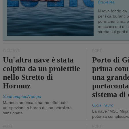
Bruxelles
Nuovo fondo da 1
per i carburanti 
permanenti ma p
meccanismo di d
stretta sui porti d
INCIDENTI
PORTI
Un'altra nave è stata
Porto di G
colpita da un proiettile
prima conn
nello Stretto di
una grand
Hormuz
portaconta
sistema di 
Southampton/Tampa
Marines americani hanno effettuato
Gioia Tauro
un'ispezione a bordo di una petroliera
La nave “MSC Mirja”
sanzionata
potenza complessiva
PORTI
PORTI