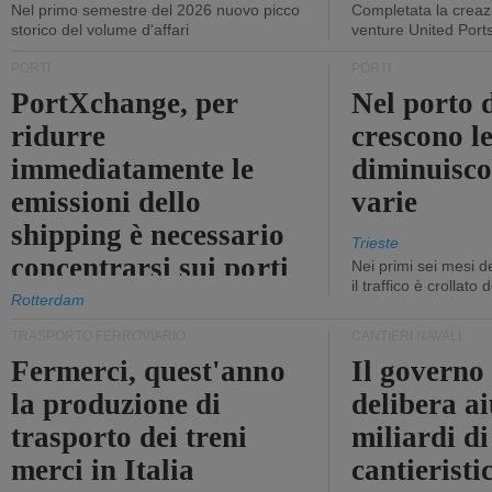
Nel primo semestre del 2026 nuovo picco
Completata la creazi
storico del volume d'affari
venture United Port
PORTI
PORTI
PortXchange, per
Nel porto d
ridurre
crescono le
immediatamente le
diminuisco
emissioni dello
varie
shipping è necessario
Trieste
concentrarsi sui porti
Nei primi sei mesi 
il traffico è crollato
Rotterdam
TRASPORTO FERROVIARIO
CANTIERI NAVALI
Fermerci, quest'anno
Il governo
la produzione di
delibera ai
trasporto dei treni
miliardi di
merci in Italia
cantieristi