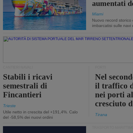
aumentati d
Miami
Nuovo record storico 
imbarcatisi sulle navi d
CANTIERI NAVALI
PORTI
Stabili i ricavi
Nel second
semestrali di
il traffico
Fincantieri
nei porti a
cresciuto 
Trieste
Utile netto in crescita del +191,4%. Calo
Tirana
del -58,5% dei nuovi ordini
TRASPORTO MARITTIM