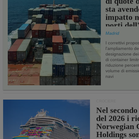
di quote 
sta avend
impatto n
porti del
Madrid
I correttivi propo
l'ampliamento dei 
designazione dei 
di container limitr
riduzione percent
volume di emissi
navi
CROCIERE
Nel secondo
del 2026 i ri
Norwegian C
Holdings so