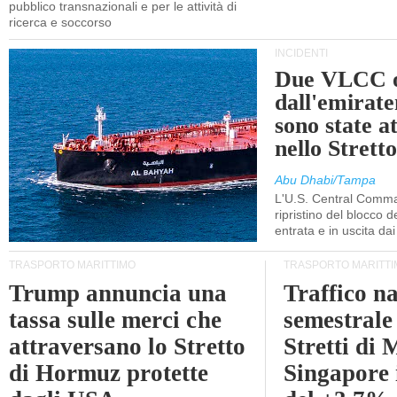
pubblico transnazionali e per le attività di
ricerca e soccorso
INCIDENTI
Due VLCC o
dall'emira
sono state a
nello Stret
Abu Dhabi/Tampa
L'U.S. Central Comma
ripristino del blocco de
entrata e in uscita dai 
TRASPORTO MARITTIMO
TRASPORTO MARITTI
Trump annuncia una
Traffico n
tassa sulle merci che
semestrale
attraversano lo Stretto
Stretti di 
di Hormuz protette
Singapore 