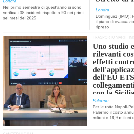
Londra
Nel primo semestre di quest'anno si sono
Londra
verificati 38 incidenti rispetto a 90 nei primi
Dominguez (IMO): R
sei mesi del 2025
il piano di evacuaz
ripreso
TRASPORTO MARITTIM
Uno studio e
rilevanti cost
effetti cont
dell'applica
dell'EU ETS
collegament
con la Sicili
Palermo
Per le rotte Napoli-P
Palermo il costo annuo
milioni e 19,9 milioni 