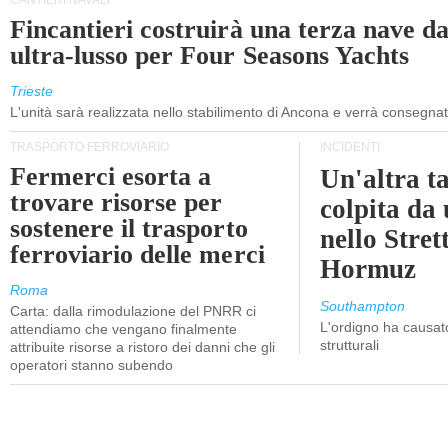
CANTIERI NAVALI
Fincantieri costruirà una terza nave d
ultra-lusso per Four Seasons Yachts
Trieste
L'unità sarà realizzata nello stabilimento di Ancona e verrà consegna
TRASPORTO FERROVIARIO
INCIDENTI
Fermerci esorta a
Un'altra t
trovare risorse per
colpita da
sostenere il trasporto
nello Stret
ferroviario delle merci
Hormuz
Roma
Southampton
Carta: dalla rimodulazione del PNRR ci
L'ordigno ha causato
attendiamo che vengano finalmente
strutturali
attribuite risorse a ristoro dei danni che gli
operatori stanno subendo