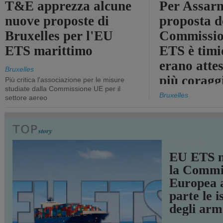
T&E apprezza alcune
Per Assarm
nuove proposte di
proposta d
Bruxelles per l'EU
Commissio
ETS marittimo
ETS è timi
erano atte
Bruxelles
più coragg
Più critica l'associazione per le misure
studiate dalla Commissione UE per il
Bruxelles
settore aereo
TRASPORTI
EU ETS m
la Commi
Europea a
parte le i
degli arm