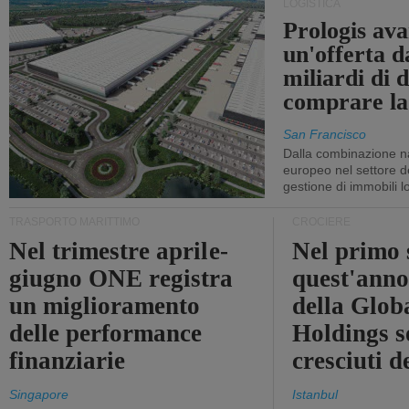
LOGISTICA
Prologis av
un'offerta d
miliardi di d
comprare la
San Francisco
Dalla combinazione n
europeo nel settore de
gestione di immobili lo
TRASPORTO MARITTIMO
CROCIERE
Nel trimestre aprile-
Nel primo 
giugno ONE registra
quest'anno 
un miglioramento
della Glob
delle performance
Holdings 
finanziarie
cresciuti 
Singapore
Istanbul