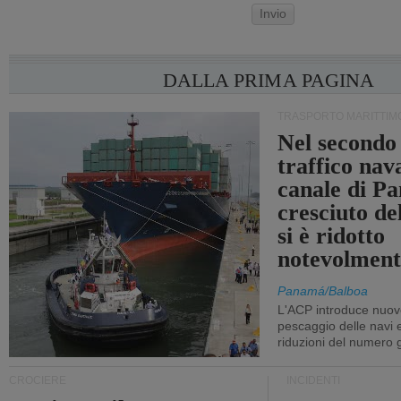
Invio
DALLA PRIMA PAGINA
TRASPORTO MARITTIM
Nel secondo 
traffico nav
canale di P
cresciuto d
si è ridotto
notevolment
Panamá/Balboa
L'ACP introduce nuove
pescaggio delle navi
riduzioni del numero gi
CROCIERE
INCIDENTI