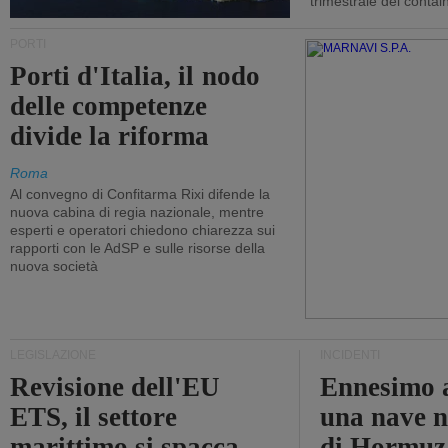
trimestrale dei contai
PORTI
Porti d'Italia, il nodo
delle competenze
divide la riforma
Roma
Al convegno di Confitarma Rixi difende la
nuova cabina di regia nazionale, mentre
esperti e operatori chiedono chiarezza sui
rapporti con le AdSP e sulle risorse della
nuova società
LEGISLAZIONE
INCIDENTI
Revisione dell'EU
Ennesimo a
ETS, il settore
una nave n
marittimo si spacca
di Hormuz