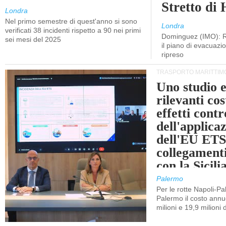
Stretto di
Londra
Nel primo semestre di quest'anno si sono
Londra
verificati 38 incidenti rispetto a 90 nei primi
Dominguez (IMO): R
sei mesi del 2025
il piano di evacuaz
ripreso
TRASPORTO MARITTIM
Uno studio e
rilevanti cost
effetti cont
dell'applica
dell'EU ETS
collegament
con la Sicili
Palermo
Per le rotte Napoli-P
Palermo il costo annuo
milioni e 19,9 milioni 