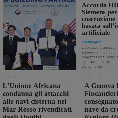
Accordo HD
Siemens per
costruzione
basata sull'i
artificiale
Washington
L'obiettivo è un sist
autonomo in cui tutti i
progettazione, produzi
ispezione e collaudo,
digitalmente
INCIDENTI
CROCIERE
L'Unione Africana
A Genova 
condanna gli attacchi
Fincantier
alle navi cisterna nel
consegnato
Mar Rosso rivendicati
nave da cr
dagli Houthi
Explora II