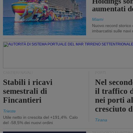
Holdings so
aumentati d
Miami
Nuovo record storico 
imbarcatisi sulle navi d
CANTIERI NAVALI
PORTI
Stabili i ricavi
Nel second
semestrali di
il traffico
Fincantieri
nei porti a
cresciuto 
Trieste
Utile netto in crescita del +191,4%. Calo
Tirana
del -58,5% dei nuovi ordini