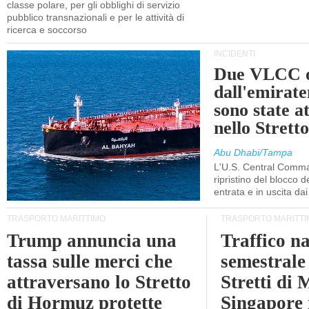
classe polare, per gli obblighi di servizio
pubblico transnazionali e per le attività di
ricerca e soccorso
INCIDENTI
Due VLCC o
dall'emira
sono state a
nello Stret
Abu Dhabi/Tampa
L'U.S. Central Comma
ripristino del blocco de
entrata e in uscita dai 
TRASPORTO MARITTIMO
TRASPORTO MARITTI
Trump annuncia una
Traffico n
tassa sulle merci che
semestrale
attraversano lo Stretto
Stretti di 
di Hormuz protette
Singapore 