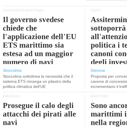
TRASPORTO MARITTIMO
PORTI
Il governo svedese
Assitermin
chiede che
sottoporrà
l'applicazione dell'EU
all'attenzi
ETS marittimo sia
politica i 
estesa ad un maggior
canoni con
numero di navi
degli inves
dell'inter
Stoccolma
Genova
Stoccolma sottolinea la necessità che il
Proposta per conced
sistema ETS rimanga un pilastro della
canone di concessio
politica climatica dell'UE
incrementano il traff
PIRATERIA
MARITTIMI
Prosegue il calo degli
Sono ancor
attacchi dei pirati alle
marittimi 
navi
nella regio