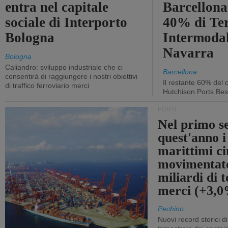
entra nel capitale
Barcellona 
sociale di Interporto
40% di Te
Bologna
Intermodal
Navarra
Bologna
Caliandro: sviluppo industriale che ci
Barcellona
consentirà di raggiungere i nostri obiettivi
Il restante 60% del c
di traffico ferroviario merci
Hutchison Ports Bes
PORTI
Nel primo s
quest'anno i
marittimi ci
movimentato
miliardi di t
merci (+3,
Pechino
Nuovi record storici di