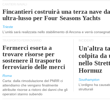
CANTIERI NAVALI
Fincantieri costruirà una terza nave d
ultra-lusso per Four Seasons Yachts
Trieste
L'unità sarà realizzata nello stabilimento di Ancona e verrà consegna
TRASPORTO FERROVIARIO
INCIDENTI
Fermerci esorta a
Un'altra t
trovare risorse per
colpita da
sostenere il trasporto
nello Stret
ferroviario delle merci
Hormuz
Roma
Southampton
Carta: dalla rimodulazione del PNRR ci
L'ordigno ha causato
attendiamo che vengano finalmente
strutturali
attribuite risorse a ristoro dei danni che gli
operatori stanno subendo