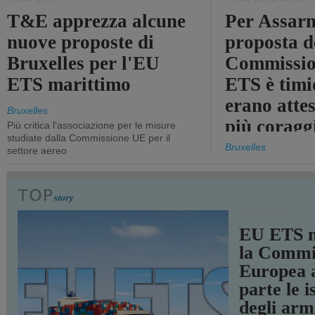
T&E apprezza alcune
Per Assarm
nuove proposte di
proposta d
Bruxelles per l'EU
Commissio
ETS marittimo
ETS è timi
erano atte
Bruxelles
più coragg
Più critica l'associazione per le misure
studiate dalla Commissione UE per il
Bruxelles
settore aereo
TRASPORTI
EU ETS m
la Commi
Europea a
parte le i
degli arm