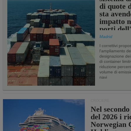
di quote 
sta avend
impatto n
porti del
Madrid
I correttivi propo
l'ampliamento dei 
designazione dei 
di container limitr
riduzione percent
volume di emissi
navi
CROCIERE
Nel secondo
del 2026 i ri
Norwegian C