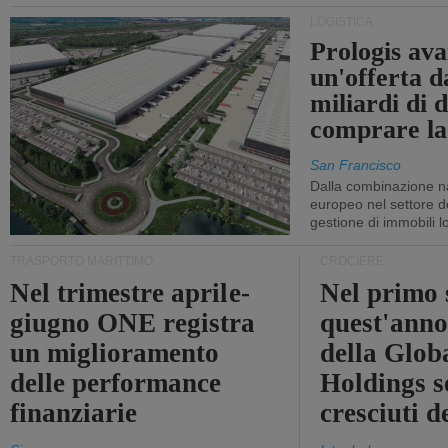
LOGISTICA
Prologis av
un'offerta d
miliardi di d
comprare la
San Francisco
Dalla combinazione n
europeo nel settore de
gestione di immobili lo
TRASPORTO MARITTIMO
CROCIERE
Nel trimestre aprile-
Nel primo 
giugno ONE registra
quest'anno 
un miglioramento
della Glob
delle performance
Holdings 
finanziarie
cresciuti 