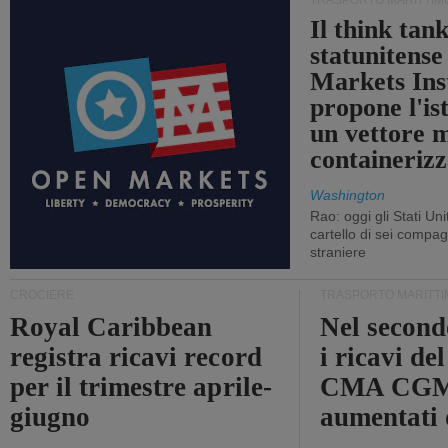
TRASPORTO MARITTIM
Il think tan
statunitens
Markets Ins
propone l'is
un vettore 
containerizz
Washington
Rao: oggi gli Stati Un
cartello di sei compa
straniere
CROCIERE
TRASPORTO MARITTI
Royal Caribbean
Nel second
registra ricavi record
i ricavi de
per il trimestre aprile-
CMA CGM
giugno
aumentati