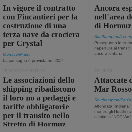
In vigore il contratto
Ancora esp
con Fincantieri per la
nell'area d
costruzione di una
di Hormuz
terza nave da crociera
Southampton/Teher
per Crystal
Proseguono le tratt
riapertura ai transit
ancora lontana
Monaco/Miami
La consegna è prevista nel 2034
TRASPORTO MARITTIMO
INCIDENTI
Le associazioni dello
Attaccate 
shipping ribadiscono
Mar Ross
il loro no a pedaggi e
Southampton/San'a'
tariffe obbligatorie
Affondata l'indiana 
mentre gli Houthi ri
per il transito nello
colpito la “NCC Waf
Stretto di Hormuz