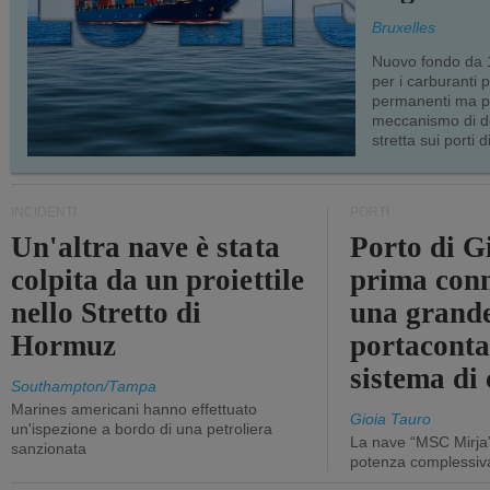
Bruxelles
Nuovo fondo da 1
per i carburanti 
permanenti ma p
meccanismo di d
stretta sui porti d
INCIDENTI
PORTI
Un'altra nave è stata
Porto di G
colpita da un proiettile
prima conn
nello Stretto di
una grand
Hormuz
portaconta
sistema di 
Southampton/Tampa
Marines americani hanno effettuato
Gioia Tauro
un'ispezione a bordo di una petroliera
La nave “MSC Mirja”
sanzionata
potenza complessiva