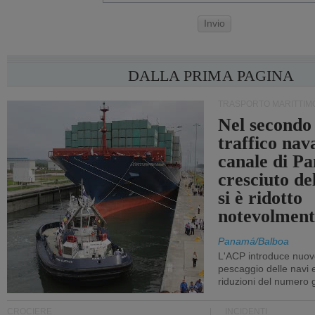
Invio
DALLA PRIMA PAGINA
TRASPORTO MARITTIM
Nel secondo 
traffico nav
canale di P
cresciuto d
si è ridotto
notevolment
Panamá/Balboa
L'ACP introduce nuove
pescaggio delle navi
riduzioni del numero gi
CROCIERE
INCIDENTI