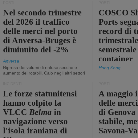
PORTI
PORTI
Nel secondo trimestre
COSCO Sh
del 2026 il traffico
Ports segn
delle merci nel porto
record di t
di Anversa-Bruges è
trimestrale
diminuito del -2%
semestrale
container
Anversa
Ripresa dei volumi di rinfuse secche e
Hong Kong
aumento dei rotabili. Calo negli altri settori
INCIDENTI
PORTI
Le forze statunitensi
A maggio il
hanno colpito la
delle merci
VLCC
Belma
in
di Genova 
navigazione verso
stabile, me
l'isola iraniana di
Savona-Vad