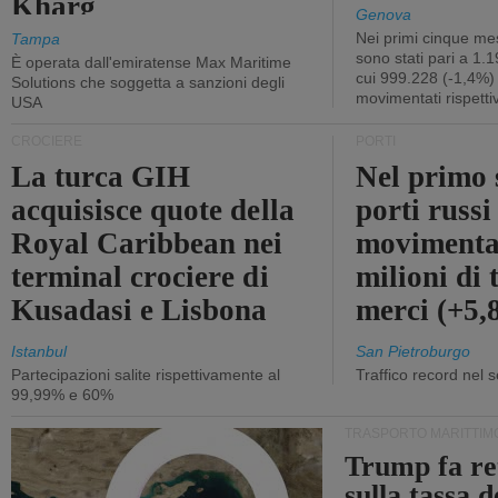
Kharg
Genova
Nei primi cinque mes
Tampa
sono stati pari a 1.
È operata dall'emiratense Max Maritime
cui 999.228 (-1,4%)
Solutions che soggetta a sanzioni degli
movimentati rispetti
USA
CROCIERE
PORTI
La turca GIH
Nel primo 
acquisisce quote della
porti russ
Royal Caribbean nei
movimenta
terminal crociere di
milioni di 
Kusadasi e Lisbona
merci (+5
Istanbul
San Pietroburgo
Partecipazioni salite rispettivamente al
Traffico record nel 
99,99% e 60%
TRASPORTO MARITTIM
Trump fa re
sulla tassa 