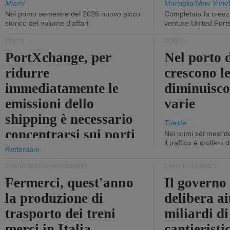
Miami
Marsiglia/New York/
Nel primo semestre del 2026 nuovo picco
Completata la creazi
storico del volume d'affari
venture United Port
PORTI
PORTI
PortXchange, per
Nel porto d
ridurre
crescono le
immediatamente le
diminuisco
emissioni dello
varie
shipping è necessario
Trieste
concentrarsi sui porti
Nei primi sei mesi 
il traffico è crollato
Rotterdam
TRASPORTO FERROVIARIO
CANTIERI NAVALI
Fermerci, quest'anno
Il governo
la produzione di
delibera ai
trasporto dei treni
miliardi di
merci in Italia
cantieristi