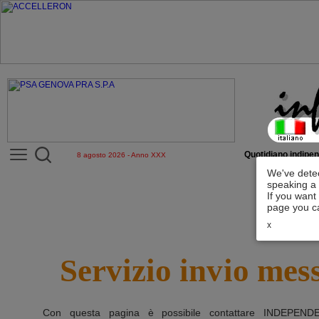
Quotidiano indipen
8 agosto 2026 - Anno XXX
We've detec
speaking a 
If you want
page you ca
x
Servizio invio mes
Con questa pagina è possibile contattare
INDEPEND