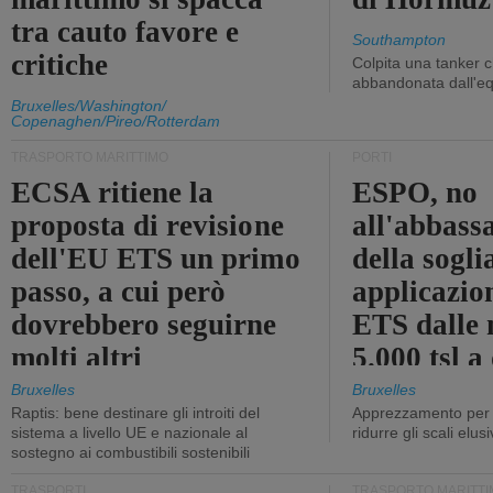
tra cauto favore e
Southampton
critiche
Colpita una tanker c
abbandonata dall'e
Bruxelles/Washington/
Copenaghen/Pireo/Rotterdam
TRASPORTO MARITTIMO
PORTI
ECSA ritiene la
ESPO, no
proposta di revisione
all'abbass
dell'EU ETS un primo
della sogli
passo, a cui però
applicazio
dovrebbero seguirne
ETS dalle 
molti altri
5.000 tsl a
400 tsl
Bruxelles
Bruxelles
Raptis: bene destinare gli introiti del
Apprezzamento per l
sistema a livello UE e nazionale al
ridurre gli scali elusi
sostegno ai combustibili sostenibili
TRASPORTI
TRASPORTO MARITTI