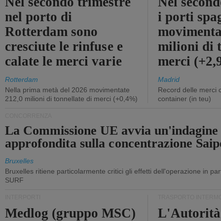
Nel secondo trimestre
Nel second
nel porto di
i porti sp
Rotterdam sono
movimenta
cresciute le rinfuse e
milioni di 
calate le merci varie
merci (+2
Rotterdam
Madrid
Nella prima metà del 2026 movimentate
Record delle merci 
212,0 milioni di tonnellate di merci (+0,4%)
container (in teu)
CONCORRENZA
La Commissione UE avvia un'indagine
approfondita sulla concentrazione Sa
Bruxelles
Bruxelles ritiene particolarmente critici gli effetti dell'operazione in p
SURF
INTERPORTI
TRASPORTO INTERM
Medlog (gruppo MSC)
L'Autorità