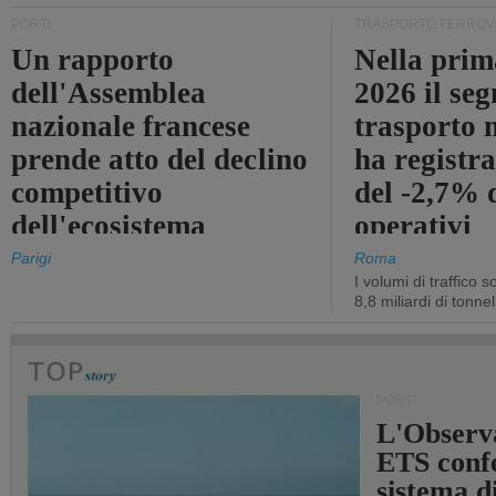
PORTI
TRASPORTO FERROV
Un rapporto
Nella prim
dell'Assemblea
2026 il se
nazionale francese
trasporto 
prende atto del declino
ha registra
competitivo
del -2,7% d
dell'ecosistema
operativi
portuale statale
Parigi
Roma
I volumi di traffico s
8,8 miliardi di tonne
PORTI
L'Observ
ETS conf
sistema d