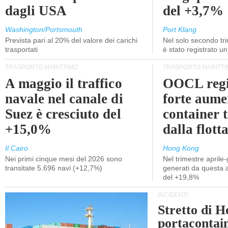
dagli USA
del +3,7%
Washington/Portsmouth
Port Klang
Prevista pari al 20% del valore dei carichi
Nel solo secondo tr
trasportati
è stato registrato u
TRASPORTO MARITTIMO
TRASPORTO MARITTI
A maggio il traffico
OOCL regi
navale nel canale di
forte aume
Suez è cresciuto del
container 
+15,0%
dalla flott
Il Cairo
Hong Kong
Nei primi cinque mesi del 2026 sono
Nel trimestre aprile-
transitate 5.696 navi (+12,7%)
generati da questa at
del +19,8%
INCIDENTI
Stretto di 
portacontain