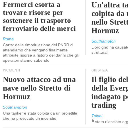
Fermerci esorta a
Un'altra t
trovare risorse per
colpita da
sostenere il trasporto
nello Stret
ferroviario delle merci
Hormuz
Roma
Southampton
Carta: dalla rimodulazione del PNRR ci
L'ordigno ha causato
attendiamo che vengano finalmente
strutturali
attribuite risorse a ristoro dei danni che gli
operatori stanno subendo
INCIDENTI
GIUSTIZIA
Nuovo attacco ad una
Il figlio d
nave nello Stretto di
della Ever
Hormuz
indagato p
trading
Southampton
Una tanker è stata colpita da un proiettile
Taipei
che ha provocato un incendio
È stato rilasciato o