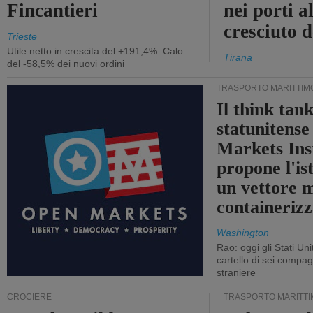
Fincantieri
nei porti a
cresciuto 
Trieste
Utile netto in crescita del +191,4%. Calo
Tirana
del -58,5% dei nuovi ordini
TRASPORTO MARITTIM
Il think tan
statunitens
Markets Ins
propone l'is
un vettore 
containerizz
Washington
Rao: oggi gli Stati Un
cartello di sei compa
straniere
CROCIERE
TRASPORTO MARITTI