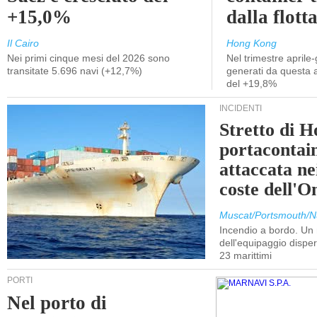
+15,0%
dalla flott
Il Cairo
Hong Kong
Nei primi cinque mesi del 2026 sono
Nel trimestre aprile-
transitate 5.696 navi (+12,7%)
generati da questa at
del +19,8%
INCIDENTI
Stretto di 
portacontain
attaccata nei
coste dell'
Muscat/Portsmouth/N
Incendio a bordo. U
dell'equipaggio dispers
23 marittimi
PORTI
Nel porto di