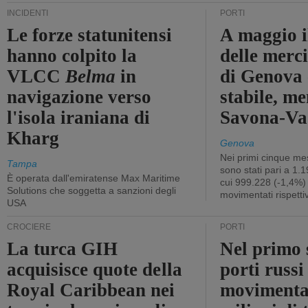
INCIDENTI
PORTI
Le forze statunitensi
A maggio il
hanno colpito la
delle merci
VLCC
Belma
in
di Genova 
navigazione verso
stabile, me
l'isola iraniana di
Savona-Vad
Kharg
Genova
Nei primi cinque mes
Tampa
sono stati pari a 1.
È operata dall'emiratense Max Maritime
cui 999.228 (-1,4%)
Solutions che soggetta a sanzioni degli
movimentati rispetti
USA
CROCIERE
PORTI
La turca GIH
Nel primo 
acquisisce quote della
porti russ
Royal Caribbean nei
movimenta