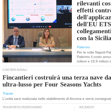
rilevanti cost
effetti cont
dell'applica
dell'EU ETS
collegament
con la Sicili
Palermo
Per le rotte Napoli-P
Palermo il costo annuo
milioni e 19,9 milioni 
CANTIERI NAVALI
Fincantieri costruirà una terza nave d
ultra-lusso per Four Seasons Yachts
Trieste
L'unità sarà realizzata nello stabilimento di Ancona e verrà consegna
TRASPORTO FERROVIARIO
INCIDENTI