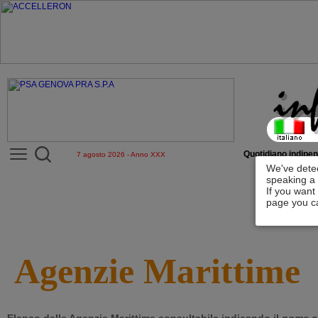
Quotidiano indipen
7 agosto 2026 - Anno XXX
We've detec
speaking a 
If you want
page you ca
Agenzie Marittime