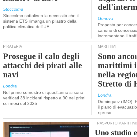
dell'inter
Stoccolma
Stoccolma sottolinea la necessità che il
Genova
sistema ETS rimanga un pilastro della
Proposta per conced
politica climatica dell'UE
canone di concessio
incrementano il traff
PIRATERIA
MARITTIMI
Prosegue il calo degli
Sono ancor
attacchi dei pirati alle
marittimi 
navi
nella regio
Stretto di
Londra
Nel primo semestre di quest'anno si sono
Londra
verificati 38 incidenti rispetto a 90 nei primi
Dominguez (IMO): R
sei mesi del 2025
il piano di evacuaz
ripreso
TRASPORTO MARITTIM
Uno studio e