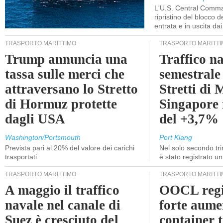
L'U.S. Central Comma
ripristino del blocco de
entrata e in uscita dai 
TRASPORTO MARITTIMO
TRASPORTO MARITTI
Trump annuncia una
Traffico n
tassa sulle merci che
semestrale
attraversano lo Stretto
Stretti di 
di Hormuz protette
Singapore 
dagli USA
del +3,7%
Washington/Portsmouth
Port Klang
Prevista pari al 20% del valore dei carichi
Nel solo secondo tr
trasportati
è stato registrato u
TRASPORTO MARITTIMO
TRASPORTO MARITTI
A maggio il traffico
OOCL regi
navale nel canale di
forte aume
Suez è cresciuto del
container 