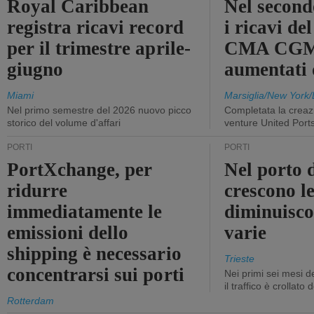
Royal Caribbean
Nel second
registra ricavi record
i ricavi de
per il trimestre aprile-
CMA CGM
giugno
aumentati
Miami
Marsiglia/New York/
Nel primo semestre del 2026 nuovo picco
Completata la creazi
storico del volume d'affari
venture United Port
PORTI
PORTI
PortXchange, per
Nel porto d
ridurre
crescono le
immediatamente le
diminuisco
emissioni dello
varie
shipping è necessario
Trieste
concentrarsi sui porti
Nei primi sei mesi 
il traffico è crollato
Rotterdam