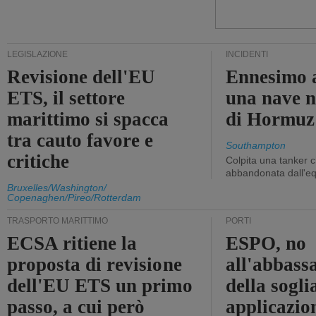
LEGISLAZIONE
INCIDENTI
Revisione dell'EU
Ennesimo a
ETS, il settore
una nave n
marittimo si spacca
di Hormuz
tra cauto favore e
Southampton
critiche
Colpita una tanker c
abbandonata dall'e
Bruxelles/Washington/
Copenaghen/Pireo/Rotterdam
TRASPORTO MARITTIMO
PORTI
ECSA ritiene la
ESPO, no
proposta di revisione
all'abbass
dell'EU ETS un primo
della sogli
passo, a cui però
applicazio