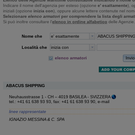
Elenco delle Agenzie Marittime consultabile indicando il
nome
o
Indicare il nome dell'agenzia per esteso (opzione
e' esattamente
), o
iniziali (opzione
inizia con
), oppure alcune lettere contenute nel no
Selezionare
elenco armatori
per comprendere la lista degli armat
Si può inoltre consultare l'
elenco in ordine alfabetico
delle Agenzie.
Nome che
e' esattamente
Località che
inizia con
Invio
elenco armatori
ABACUS SHIPPING
Neuhausstrasse 1 - CH – 4019 BASILEA - SVIZZERA
tel.: +41 61 638 93 93, fax: +41 61 638 93 90,
e-mail
linee rappresentate
IGNAZIO MESSINA & C. SPA