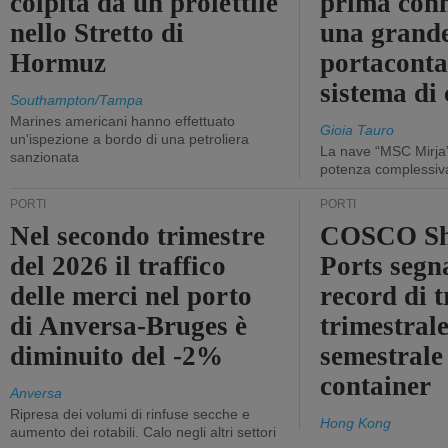
colpita da un proiettile
prima conn
nello Stretto di
una grand
Hormuz
portaconta
sistema di 
Southampton/Tampa
Marines americani hanno effettuato
Gioia Tauro
un'ispezione a bordo di una petroliera
La nave “MSC Mirja”
sanzionata
potenza complessiva
PORTI
PORTI
Nel secondo trimestre
COSCO Sh
del 2026 il traffico
Ports segn
delle merci nel porto
record di t
di Anversa-Bruges è
trimestrale
diminuito del -2%
semestrale
container
Anversa
Ripresa dei volumi di rinfuse secche e
Hong Kong
aumento dei rotabili. Calo negli altri settori