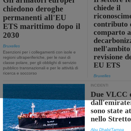
Gli armatori europei
chiede il
chiedono deroghe
riconoscim
permanenti all'EU
contributo 
ETS marittimo dopo il
comparto a
2030
decarboniz
Bruxelles
nell'ambito
Esenzioni per i collegamenti con isole e
revisione d
regioni ultraperiferiche, per le navi di
classe polare, per gli obblighi di servizio
EU ETS
pubblico transnazionali e per le attività di
ricerca e soccorso
Bruxelles
INCIDENTI
Due VLCC o
dall'emira
sono state a
nello Stret
Abu Dhabi/Tampa