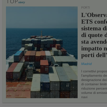
PORTI
L'Observ
ETS conf
sistema d
di quote 
sta avend
impatto n
porti del
Madrid
I correttivi propo
l'ampliamento dei 
designazione dei 
di container limitr
riduzione percent
volume di emissi
navi