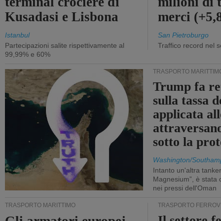
terminal crociere di
milioni di 
Kusadasi e Lisbona
merci (+5
Istanbul
San Pietroburgo
Partecipazioni salite rispettivamente al
Traffico record nel 
99,99% e 60%
TRASPORTO MARITTIM
Trump fa re
sulla tassa 
applicata al
attraversa
sotto la pr
Washington/Southam
Intanto un'altra tanker,
Magnesium”, è stata c
nei pressi dell'Oman
TRASPORTO MARITTIMO
TRASPORTO FERROV
Il settore f