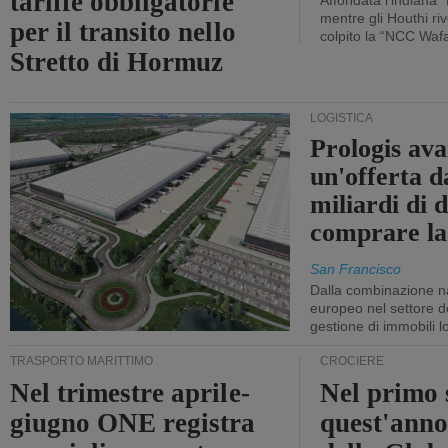
tariffe obbligatorie
Affondata l'indiana 
mentre gli Houthi ri
per il transito nello
colpito la “NCC Waf
Stretto di Hormuz
LOGISTICA
Prologis av
un'offerta d
miliardi di d
comprare la
San Francisco
Dalla combinazione n
europeo nel settore de
gestione di immobili lo
TRASPORTO MARITTIMO
CROCIERE
Nel trimestre aprile-
Nel primo 
giugno ONE registra
quest'anno 