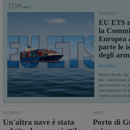
TRASPORTI
EU ETS m
la Commi
Europea a
parte le i
degli arm
Bruxelles
Nuovo fondo da 1
per i carburanti 
permanenti ma p
meccanismo di d
stretta sui porti d
INCIDENTI
PORTI
Un'altra nave è stata
Porto di G