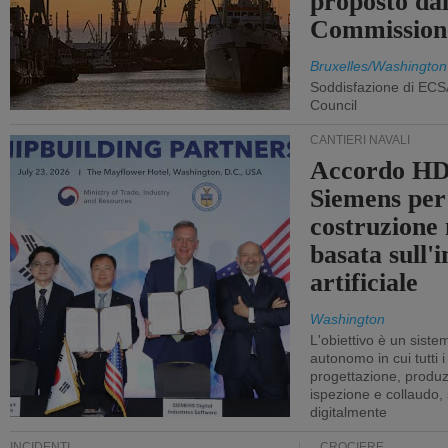
proposto dal
Commission
Bruxelles/Washington
Soddisfazione di ECS
Council
CANTIERI NAVALI
Accordo HD
Siemens per
costruzione
basata sull'i
artificiale
Washington
L'obiettivo è un sist
autonomo in cui tutti i
progettazione, produzi
ispezione e collaudo,
digitalmente
INCIDENTI
CROCIERE