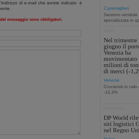
l'indirizzo di e-mail che avrete indicato: è
Copenaghen
mente.
Saranno vendute a
o del messaggio sono obbligatori.
specializzata in o
PORTI
Nel trimestre 
giugno il port
Venezia ha
movimentato 
milioni di ton
di merci (-1,
Venezia
Crocieristi in calo 
-15,3%
LOGISTICA
DP World rile
siti logistici
nel Regno Un