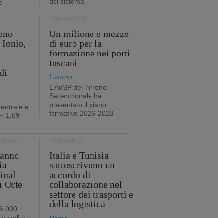
del sistema
e
FORMAZIONE
eno
Un milione e mezzo
 Ionio,
di euro per la
formazione nei porti
toscani
di
Livorno
L'AdSP del Tirreno
Settentrionale ha
presentato il piano
 entrate e
formativo 2026-2028
r 1,69
RMODALE
TRASPORTI
 anno
Italia e Tunisia
ia
sottoscrivono un
minal
accordo di
i Orte
collaborazione nel
settore dei trasporti e
della logistica
96.000
iazzali e