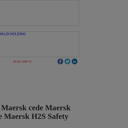
00:50 GMT+2
o Maersk cede Maersk
e Maersk H2S Safety