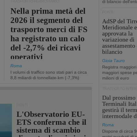
TRASPORTO FERROVIARIO
di bilancio dell'ent
Nella prima metà del
PORTI
2026 il segmento del
AdSP del Tirr
Meridionale e
trasporto merci di FS
approvata la
ha registrato un calo
variazione di
assestamento 
del -2,7% dei ricavi
bilancio
operativi
Gioia Tauro
Roma
Registra maggiori
I volumi di traffico sono stati pari a circa
maggiori spese pe
8,8 miliardi di tonnellate-km (-7,3%)
milioni di euro
TRASPORTO INTE
Dal prossimo
Terminali Ital
PORTI
gestirà il ter
L'Observatorio EU-
intermodale d
ETS conferma che il
Roma
sistema di scambio
Dispone di circa 
metri quadrati di p