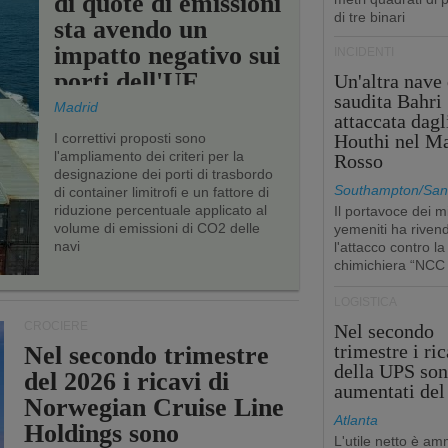
di quote di emissioni
di tre binari
sta avendo un
impatto negativo sui
INCIDENTI
porti dell'UE
Un'altra nave 
saudita Bahri
Madrid
attaccata dagl
I correttivi proposti sono
Houthi nel M
l'ampliamento dei criteri per la
Rosso
designazione dei porti di trasbordo
Southampton/San'
di container limitrofi e un fattore di
riduzione percentuale applicato al
Il portavoce dei mi
volume di emissioni di CO2 delle
yemeniti ha rivend
navi
l'attacco contro la
chimichiera “NCC
LOGISTICA
CROCIERE
Nel secondo
trimestre i ric
Nel secondo trimestre
della UPS so
del 2026 i ricavi di
aumentati de
Norwegian Cruise Line
Atlanta
Holdings sono
L'utile netto è a