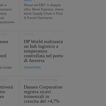
Bonn
dri e
Ricavi ed EBIT in doppia
 passano
cifra. Bene Express, meno
sione
bene Supply Chain e Post
ust
& Parcel Germania
cquisizione
TIMO
PORTI
ease
DP World realizzerà
un hub logistico a
temperatura
cord
controllata nel porto
di Anversa
Dubai/Kallo
i incide
TIMO
TRASPORTO MARITTIMO
ttiverà
Danaos Corporation
zio
registra ricavi
so
trimestrali in
crescita del +4,7%