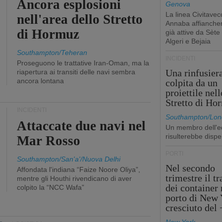
Ancora esplosioni
Genova
La linea Civitavec
nell'area dello Stretto
Annaba affiancher
di Hormuz
già attive da Sète
Algeri e Bejaia
Southampton/Teheran
INCIDENTI
Proseguono le trattative Iran-Oman, ma la
Una rinfusier
riapertura ai transiti delle navi sembra
ancora lontana
colpita da un
proiettile nell
Stretto di Ho
INCIDENTI
Southampton/Lon
Attaccate due navi nel
Un membro dell'e
risulterebbe dispe
Mar Rosso
PORTI
Southampton/San'a'/Nuova Delhi
Nel secondo
Affondata l'indiana “Faize Noore Oliya”,
trimestre il tr
mentre gli Houthi rivendicano di aver
dei container 
colpito la “NCC Wafa”
porto di New 
cresciuto del