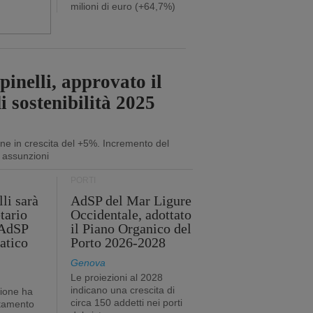
milioni di euro (+64,7%)
inelli, approvato il
i sostenibilità 2025
ne in crescita del +5%. Incremento del
 assunzioni
PORTI
li sarà
AdSP del Mar Ligure
tario
Occidentale, adottato
'AdSP
il Piano Organico del
atico
Porto 2026-2028
Genova
Le proiezioni al 2028
indicano una crescita di
tione ha
circa 150 addetti nei porti
stamento