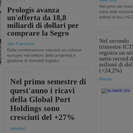
New York
LOGISTICA
Nei primi sei mesi
Prologis avanza
sono stati movime
un'offerta da 18,8
milioni di teu (+0
miliardi di dollari per
comprare la Segro
PORTI
Nel secondo
San Francisco
trimestre ICT
Dalla combinazione nascerà un colosso
registra un uti
europeo nel settore della proprietà e
netto record d
gestione di immobili logistici
milioni di dol
(+24,2%)
CROCIERE
Manila
Nel primo semestre di
quest'anno i ricavi
della Global Port
Holdings sono
cresciuti del +27%
Istanbul