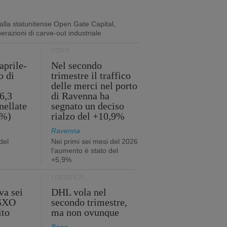
lla statunitense Open Gate Capital,
perazioni di carve-out industriale
PORTI
aprile-
Nel secondo
o di
trimestre il traffico
delle merci nel porto
6,3
di Ravenna ha
nellate
segnato un deciso
2%)
rialzo del +10,9%
Ravenna
del
Nei primi sei mesi del 2026
l'aumento è stato del
+5,9%
LOGISTICA
va sei
DHL vola nel
 GXO
secondo trimestre,
ito
ma non ovunque