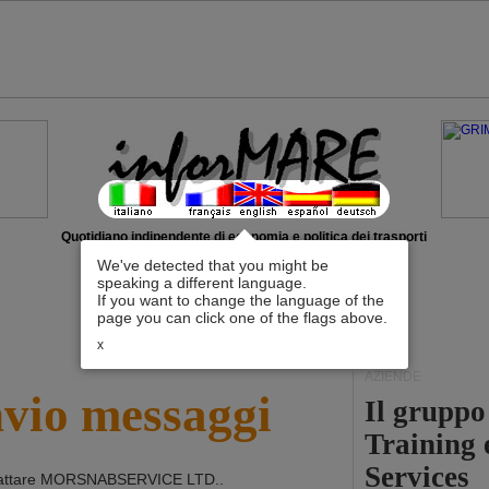
Quotidiano indipendente di economia e politica dei trasporti
We've detected that you might be
speaking a different language.
If you want to change the language of the
page you can click one of the flags above.
x
AZIENDE
nvio messaggi
Il grupp
Training 
Services
attare
MORSNABSERVICE LTD.
.