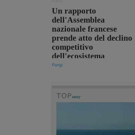
PORTI
Un rapporto
dell'Assemblea
nazionale francese
prende atto del declino
competitivo
dell'ecosistema
portuale statale
Parigi