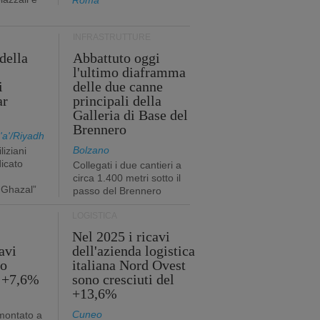
Roma
INFRASTRUTTURE
della
Abbattuto oggi
l'ultimo diaframma
i
delle due canne
ar
principali della
Galleria di Base del
Brennero
a'/Riyadh
Bolzano
liziani
icato
Collegati i due cantieri a
circa 1.400 metri sotto il
 Ghazal”
passo del Brennero
LOGISTICA
Nel 2025 i ricavi
avi
dell'azienda logistica
no
italiana Nord Ovest
l +7,6%
sono cresciuti del
+13,6%
Cuneo
mmontato a