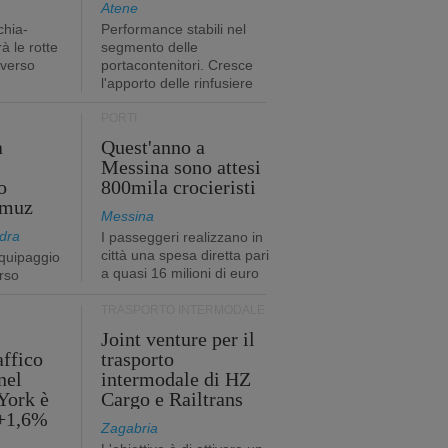
Atene
chia-
Performance stabili nel
à le rotte
segmento delle
 verso
portacontenitori. Cresce
l'apporto delle rinfusiere
PORTI
a
Quest'anno a
Messina sono attesi
o
800mila crocieristi
rmuz
Messina
dra
I passeggeri realizzano in
città una spesa diretta pari
quipaggio
a quasi 16 milioni di euro
rso
TRASPORTO INTERMODALE
Joint venture per il
affico
trasporto
nel
intermodale di HZ
York è
Cargo e Railtrans
 +1,6%
Zagabria