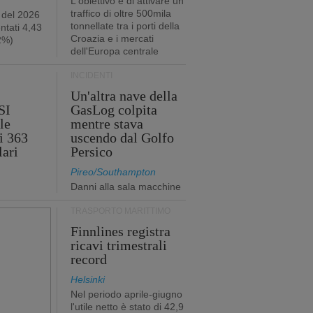
L'obiettivo è di attivare un
traffico di oltre 500mila
 del 2026
tonnellate tra i porti della
ntati 4,43
Croazia e i mercati
,2%)
dell'Europa centrale
INCIDENTI
Un'altra nave della
SI
GasLog colpita
le
mentre stava
i 363
uscendo dal Golfo
lari
Persico
Pireo/Southampton
Danni alla sala macchine
TRASPORTO MARITTIMO
Finnlines registra
ricavi trimestrali
record
Helsinki
Nel periodo aprile-giugno
l'utile netto è stato di 42,9