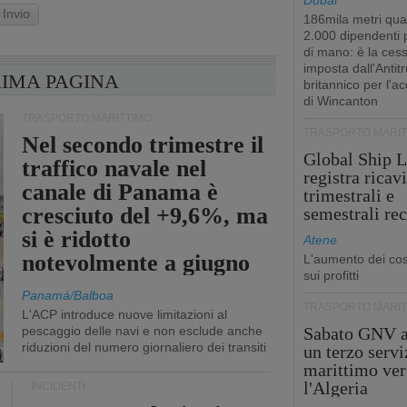
Dubai
Invio
186mila metri qua
2.000 dipendenti
di mano: è la ces
imposta dall'Antitr
RIMA PAGINA
britannico per l'a
di Wincanton
TRASPORTO MARITTIMO
TRASPORTO MARIT
Nel secondo trimestre il
Global Ship L
traffico navale nel
registra ricavi
canale di Panama è
trimestrali e
cresciuto del +9,6%, ma
semestrali re
si è ridotto
Atene
notevolmente a giugno
L'aumento dei cost
sui profitti
Panamá/Balboa
TRASPORTO MARIT
L'ACP introduce nuove limitazioni al
pescaggio delle navi e non esclude anche
Sabato GNV a
riduzioni del numero giornaliero dei transiti
un terzo servi
marittimo ver
l'Algeria
INCIDENTI