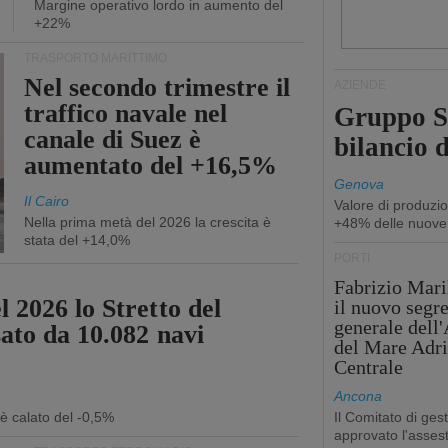
Margine operativo lordo in aumento del
+22%
TRASPORTO MARITTIMO
Nel secondo trimestre il
AZIENDE
traffico navale nel
Gruppo Sp
canale di Suez è
bilancio d
aumentato del +16,5%
Genova
Il Cairo
Valore di produzio
Nella prima metà del 2026 la crescita è
+48% delle nuove
stata del +14,0%
PORTI
Fabrizio Maril
 2026 lo Stretto del
il nuovo segre
generale dell
sato da 10.082 navi
del Mare Adri
Centrale
Ancona
 è calato del -0,5%
Il Comitato di ges
approvato l'asse