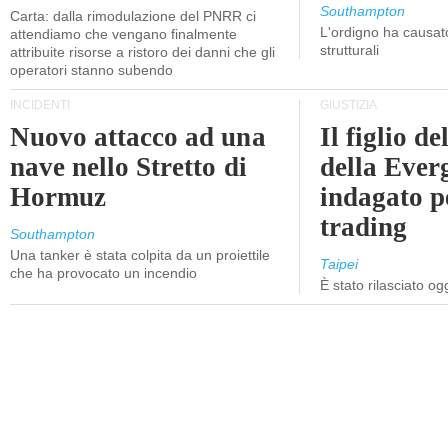
Southampton
Carta: dalla rimodulazione del PNRR ci
L'ordigno ha causato
attendiamo che vengano finalmente
strutturali
attribuite risorse a ristoro dei danni che gli
operatori stanno subendo
INCIDENTI
GIUSTIZIA
Nuovo attacco ad una
Il figlio d
nave nello Stretto di
della Ever
Hormuz
indagato p
trading
Southampton
Una tanker è stata colpita da un proiettile
Taipei
che ha provocato un incendio
È stato rilasciato o