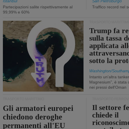
Istanbul
San Pietroburgo
Partecipazioni salite rispettivamente al
Traffico record nel 
99,99% e 60%
TRASPORTO MARITTIM
Trump fa re
sulla tassa 
applicata al
attraversa
sotto la pr
Washington/Southam
Intanto un'altra tanker,
Magnesium”, è stata c
nei pressi dell'Oman
TRASPORTO MARITTIMO
TRASPORTO FERROV
Il settore f
Gli armatori europei
chiede il
chiedono deroghe
riconoscim
permanenti all'EU