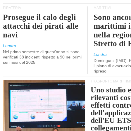
PIRATERIA
MARITTIMI
Prosegue il calo degli
Sono ancor
attacchi dei pirati alle
marittimi 
navi
nella regio
Stretto di
Londra
Nel primo semestre di quest'anno si sono
Londra
verificati 38 incidenti rispetto a 90 nei primi
Dominguez (IMO): R
sei mesi del 2025
il piano di evacuaz
ripreso
TRASPORTO MARITTIM
Uno studio e
rilevanti cost
effetti cont
dell'applica
dell'EU ETS
collegament