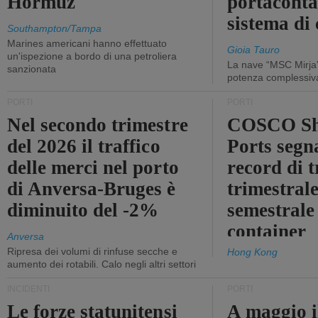
Hormuz
portaconta
sistema di 
Southampton/Tampa
Marines americani hanno effettuato
Gioia Tauro
un'ispezione a bordo di una petroliera
La nave “MSC Mirja”
sanzionata
potenza complessiva
PORTI
PORTI
Nel secondo trimestre
COSCO Sh
del 2026 il traffico
Ports segn
delle merci nel porto
record di t
di Anversa-Bruges è
trimestrale
diminuito del -2%
semestrale
container
Anversa
Ripresa dei volumi di rinfuse secche e
Hong Kong
aumento dei rotabili. Calo negli altri settori
INCIDENTI
PORTI
Le forze statunitensi
A maggio il