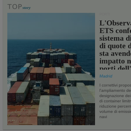
PORTI
L'Observ
ETS conf
sistema d
di quote 
sta avend
impatto n
porti del
Madrid
I correttivi propo
l'ampliamento dei 
designazione dei 
di container limitr
riduzione percent
volume di emissi
navi