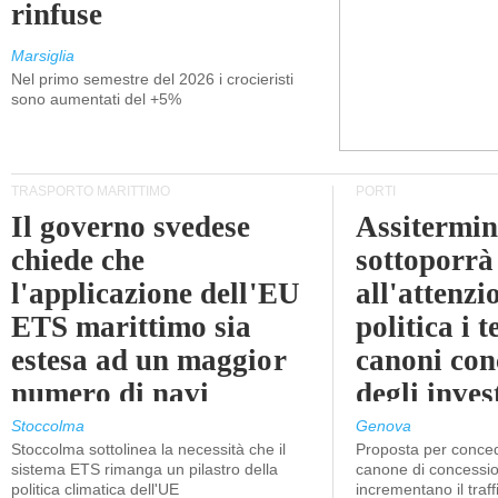
rinfuse
Marsiglia
Nel primo semestre del 2026 i crocieristi
sono aumentati del +5%
TRASPORTO MARITTIMO
PORTI
Il governo svedese
Assitermin
chiede che
sottoporrà
l'applicazione dell'EU
all'attenzi
ETS marittimo sia
politica i 
estesa ad un maggior
canoni con
numero di navi
degli inves
dell'inter
Stoccolma
Genova
Stoccolma sottolinea la necessità che il
Proposta per conced
sistema ETS rimanga un pilastro della
canone di concessio
politica climatica dell'UE
incrementano il traff