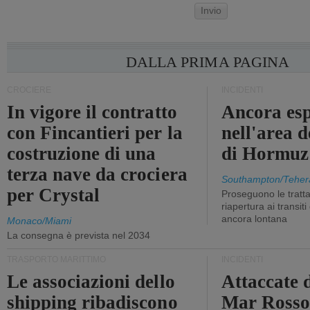
Invio
DALLA PRIMA PAGINA
CROCIERE
INCIDENTI
In vigore il contratto
Ancora esp
con Fincantieri per la
nell'area d
costruzione di una
di Hormuz
terza nave da crociera
Southampton/Teher
per Crystal
Proseguono le tratt
riapertura ai transit
ancora lontana
Monaco/Miami
La consegna è prevista nel 2034
TRASPORTO MARITTIMO
INCIDENTI
Le associazioni dello
Attaccate 
shipping ribadiscono
Mar Ross