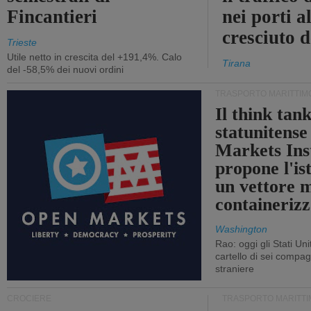
Fincantieri
nei porti a
cresciuto 
Trieste
Utile netto in crescita del +191,4%. Calo
Tirana
del -58,5% dei nuovi ordini
TRASPORTO MARITTIM
Il think tan
statunitens
Markets Ins
propone l'is
un vettore 
containerizz
Washington
Rao: oggi gli Stati Un
cartello di sei compa
straniere
CROCIERE
TRASPORTO MARITTI