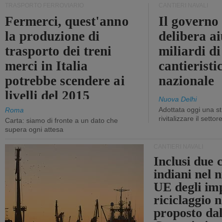
TRASPORTO FERROVIARIO
CANTIERI NAVALI
Fermerci, quest'anno
Il governo
la produzione di
delibera ai
trasporto dei treni
miliardi di
merci in Italia
cantieristi
potrebbe scendere ai
nazionale
livelli del 2015
Nuova Delhi
Adottata oggi una st
Roma
rivitalizzare il settor
Carta: siamo di fronte a un dato che
supera ogni attesa
CANTIERI NAVALI
Inclusi due 
indiani nel 
UE degli imp
riciclaggio 
proposto dal