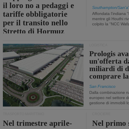
il loro no a pedaggi e
Southampton/San'a'
tariffe obbligatorie
Affondata l'indiana 
mentre gli Houthi ri
per il transito nello
colpito la “NCC Waf
Stretto di Hormuz
LOGISTICA
Prologis av
un'offerta d
miliardi di d
comprare la
San Francisco
Dalla combinazione n
europeo nel settore de
gestione di immobili lo
TRASPORTO MARITTIMO
CROCIERE
Nel trimestre aprile-
Nel primo 