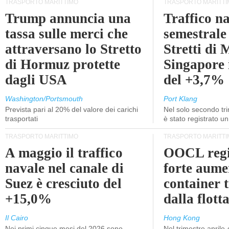
TRASPORTO MARITTIMO
TRASPORTO MARITTI
Trump annuncia una
Traffico n
tassa sulle merci che
semestrale
attraversano lo Stretto
Stretti di 
di Hormuz protette
Singapore 
dagli USA
del +3,7%
Washington/Portsmouth
Port Klang
Prevista pari al 20% del valore dei carichi
Nel solo secondo tr
trasportati
è stato registrato u
TRASPORTO MARITTIMO
TRASPORTO MARITTI
A maggio il traffico
OOCL regi
navale nel canale di
forte aume
Suez è cresciuto del
container 
+15,0%
dalla flott
Il Cairo
Hong Kong
Nei primi cinque mesi del 2026 sono
Nel trimestre aprile-