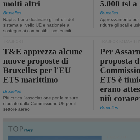
molti altri
5.000 tsl a
400 tsl
Bruxelles
Bruxelles
Raptis: bene destinare gli introiti del
Apprezzamento per l
sistema a livello UE e nazionale al
ridurre gli scali elusi
sostegno ai combustibili sostenibili
TRASPORTI
TRASPORTO MARITTI
T&E apprezza alcune
Per Assarm
nuove proposte di
proposta d
Bruxelles per l'EU
Commissio
ETS marittimo
ETS è timi
erano atte
Bruxelles
più coragg
Più critica l'associazione per le misure
studiate dalla Commissione UE per il
Bruxelles
settore aereo
TRASPORTI