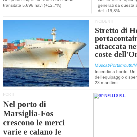
transitate 5.696 navi (+12,7%)
generati da questa at
del +19,8%
INCIDENTI
Stretto di 
portacontain
attaccata nei
coste dell'
Muscat/Portsmouth/N
Incendio a bordo. U
dell'equipaggio dispers
23 marittimi
PORTI
Nel porto di
Marsiglia-Fos
crescono le merci
varie e calano le