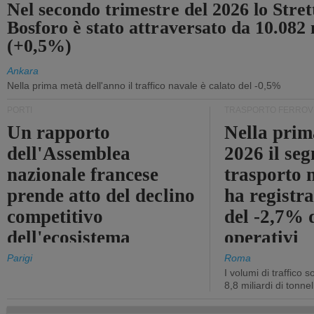
Nel secondo trimestre del 2026 lo Stret
Bosforo è stato attraversato da 10.082 
(+0,5%)
Ankara
Nella prima metà dell'anno il traffico navale è calato del -0,5%
PORTI
TRASPORTO FERROV
Un rapporto
Nella prim
dell'Assemblea
2026 il se
nazionale francese
trasporto 
prende atto del declino
ha registra
competitivo
del -2,7% d
dell'ecosistema
operativi
portuale statale
Parigi
Roma
I volumi di traffico s
8,8 miliardi di tonne