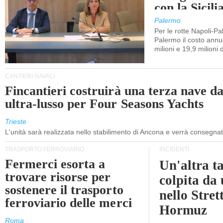
con la Sicili
Palermo
Per le rotte Napoli-P
Palermo il costo annuo
milioni e 19,9 milioni 
CANTIERI NAVALI
Fincantieri costruirà una terza nave d
ultra-lusso per Four Seasons Yachts
Trieste
L'unità sarà realizzata nello stabilimento di Ancona e verrà consegna
TRASPORTO FERROVIARIO
INCIDENTI
Fermerci esorta a
Un'altra t
trovare risorse per
colpita da
sostenere il trasporto
nello Stret
ferroviario delle merci
Hormuz
Roma