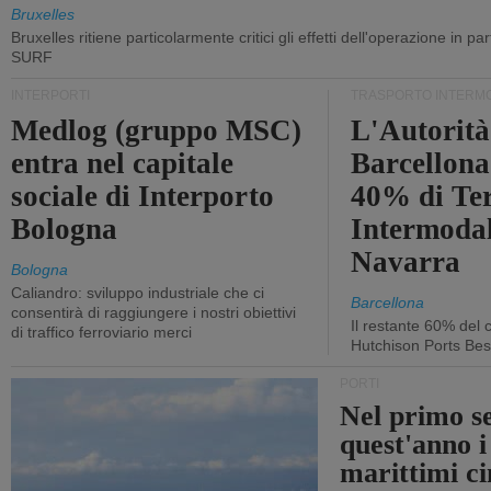
Bruxelles
Bruxelles ritiene particolarmente critici gli effetti dell'operazione in p
SURF
INTERPORTI
TRASPORTO INTERM
Medlog (gruppo MSC)
L'Autorità
entra nel capitale
Barcellona 
sociale di Interporto
40% di Te
Bologna
Intermodal
Navarra
Bologna
Caliandro: sviluppo industriale che ci
Barcellona
consentirà di raggiungere i nostri obiettivi
Il restante 60% del c
di traffico ferroviario merci
Hutchison Ports Bes
PORTI
Nel primo s
quest'anno i
marittimi ci