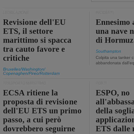
LEGISLAZIONE
INCIDENTI
Revisione dell'EU
Ennesimo a
ETS, il settore
una nave n
marittimo si spacca
di Hormuz
tra cauto favore e
Southampton
critiche
Colpita una tanker c
abbandonata dall'e
Bruxelles/Washington/
Copenaghen/Pireo/Rotterdam
TRASPORTO MARITTIMO
PORTI
ECSA ritiene la
ESPO, no
proposta di revisione
all'abbass
dell'EU ETS un primo
della sogli
passo, a cui però
applicazio
dovrebbero seguirne
ETS dalle 