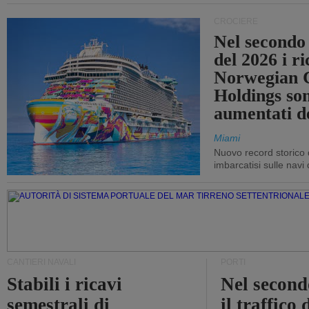
CROCIERE
Nel secondo
del 2026 i ri
Norwegian C
Holdings so
aumentati d
Miami
Nuovo record storico 
imbarcatisi sulle navi d
CANTIERI NAVALI
PORTI
Stabili i ricavi
Nel second
semestrali di
il traffico