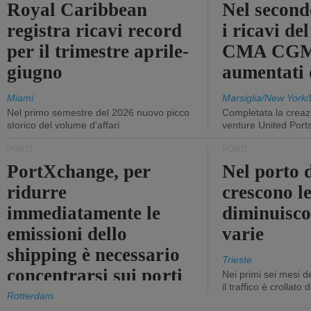
Royal Caribbean
Nel second
registra ricavi record
i ricavi de
per il trimestre aprile-
CMA CGM
giugno
aumentati
Miami
Marsiglia/New York/
Nel primo semestre del 2026 nuovo picco
Completata la creazi
storico del volume d'affari
venture United Port
PORTI
PORTI
PortXchange, per
Nel porto d
ridurre
crescono le
immediatamente le
diminuisco
emissioni dello
varie
shipping è necessario
Trieste
concentrarsi sui porti
Nei primi sei mesi 
il traffico è crollato
Rotterdam