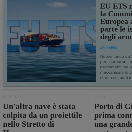
EU ETS m
la Commi
Europea a
parte le i
degli arm
Bruxelles
Nuovo fondo da 1
per i carburanti 
permanenti ma p
meccanismo di d
stretta sui porti d
INCIDENTI
PORTI
Un'altra nave è stata
Porto di G
colpita da un proiettile
prima conn
nello Stretto di
una grand