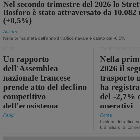
Nel secondo trimestre del 2026 lo Stret
Bosforo è stato attraversato da 10.082 
(+0,5%)
Ankara
Nella prima metà dell'anno il traffico navale è calato del -0,5%
PORTI
TRASPORTO FERROV
Un rapporto
Nella prim
dell'Assemblea
2026 il se
nazionale francese
trasporto 
prende atto del declino
ha registra
competitivo
del -2,7% d
dell'ecosistema
operativi
portuale statale
Parigi
Roma
I volumi di traffico s
8,8 miliardi di tonne