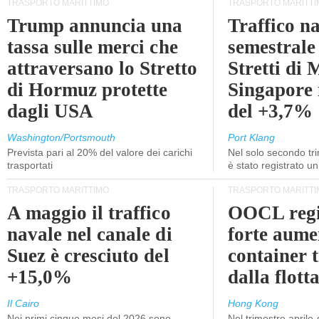
TRASPORTO MARITTIMO
TRASPORTO MARITTI
Trump annuncia una
Traffico n
tassa sulle merci che
semestrale
attraversano lo Stretto
Stretti di 
di Hormuz protette
Singapore 
dagli USA
del +3,7%
Washington/Portsmouth
Port Klang
Prevista pari al 20% del valore dei carichi
Nel solo secondo tr
trasportati
è stato registrato u
TRASPORTO MARITTIMO
TRASPORTO MARITTI
A maggio il traffico
OOCL regi
navale nel canale di
forte aume
Suez è cresciuto del
container 
+15,0%
dalla flott
Il Cairo
Hong Kong
Nei primi cinque mesi del 2026 sono
Nel trimestre aprile-