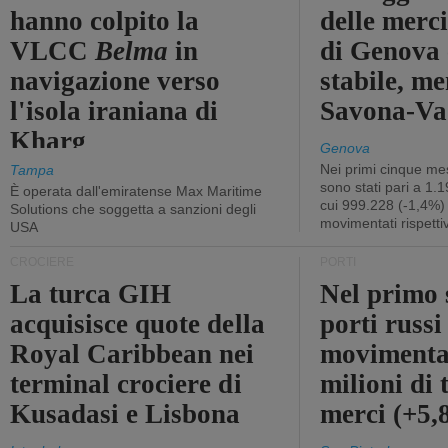
hanno colpito la
delle merci
VLCC
Belma
in
di Genova 
navigazione verso
stabile, me
l'isola iraniana di
Savona-Vad
Kharg
Genova
Nei primi cinque mes
Tampa
sono stati pari a 1.
È operata dall'emiratense Max Maritime
cui 999.228 (-1,4%)
Solutions che soggetta a sanzioni degli
movimentati rispetti
USA
CROCIERE
PORTI
La turca GIH
Nel primo 
acquisisce quote della
porti russ
Royal Caribbean nei
movimenta
terminal crociere di
milioni di 
Kusadasi e Lisbona
merci (+5