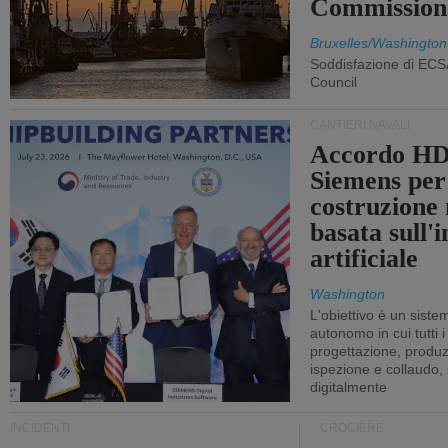
Commission
Bruxelles/Washington
Soddisfazione di ECS
Council
CANTIERI NAVALI
Accordo HD
Siemens per
costruzione
basata sull'i
artificiale
Washington
L'obiettivo è un sist
autonomo in cui tutti i
progettazione, produzi
ispezione e collaudo,
digitalmente
INCIDENTI
CROCIERE