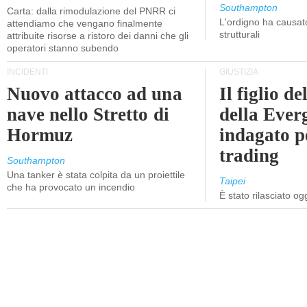
Southampton
Carta: dalla rimodulazione del PNRR ci
L'ordigno ha causato
attendiamo che vengano finalmente
strutturali
attribuite risorse a ristoro dei danni che gli
operatori stanno subendo
INCIDENTI
GIUSTIZIA
Nuovo attacco ad una
Il figlio d
nave nello Stretto di
della Ever
Hormuz
indagato p
trading
Southampton
Una tanker è stata colpita da un proiettile
Taipei
che ha provocato un incendio
È stato rilasciato o