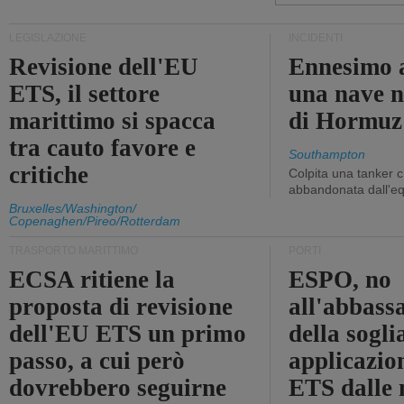
LEGISLAZIONE
INCIDENTI
Revisione dell'EU
Ennesimo a
ETS, il settore
una nave n
marittimo si spacca
di Hormuz
tra cauto favore e
Southampton
critiche
Colpita una tanker c
abbandonata dall'e
Bruxelles/Washington/
Copenaghen/Pireo/Rotterdam
TRASPORTO MARITTIMO
PORTI
ECSA ritiene la
ESPO, no
proposta di revisione
all'abbass
dell'EU ETS un primo
della sogli
passo, a cui però
applicazio
dovrebbero seguirne
ETS dalle 