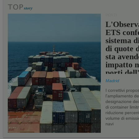
PORTI
L'Observ
ETS conf
sistema d
di quote 
sta avend
impatto n
porti del
Madrid
I correttivi propo
l'ampliamento dei 
designazione dei 
di container limitr
riduzione percent
volume di emissi
navi