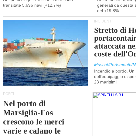
transitate 5.696 navi (+12,7%)
generati da questa at
del +19,8%
INCIDENTI
Stretto di 
portacontain
attaccata nei
coste dell'
Muscat/Portsmouth/N
Incendio a bordo. U
dell'equipaggio dispers
23 marittimi
PORTI
Nel porto di
Marsiglia-Fos
crescono le merci
varie e calano le