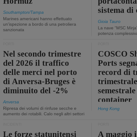
Hormuz
portaconta
sistema di 
Southampton/Tampa
Marines americani hanno effettuato
Gioia Tauro
un'ispezione a bordo di una petroliera
La nave “MSC Mirja”
sanzionata
potenza complessiva
PORTI
PORTI
Nel secondo trimestre
COSCO Sh
del 2026 il traffico
Ports segn
delle merci nel porto
record di t
di Anversa-Bruges è
trimestrale
diminuito del -2%
semestrale
container
Anversa
Ripresa dei volumi di rinfuse secche e
Hong Kong
aumento dei rotabili. Calo negli altri settori
INCIDENTI
PORTI
Le forze statunitensi
A maggio il