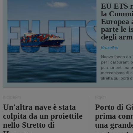
EU ETS m
la Commi
Europea a
parte le i
degli arm
Bruxelles
Nuovo fondo da 1
per i carburanti 
permanenti ma p
meccanismo di d
stretta sui porti d
INCIDENTI
PORTI
Un'altra nave è stata
Porto di G
colpita da un proiettile
prima conn
nello Stretto di
una grand