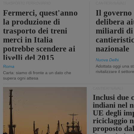
TRASPORTO FERROVIARIO
CANTIERI NAVALI
Fermerci, quest'anno
Il governo
la produzione di
delibera ai
trasporto dei treni
miliardi di
merci in Italia
cantieristi
potrebbe scendere ai
nazionale
livelli del 2015
Nuova Delhi
Adottata oggi una st
Roma
rivitalizzare il settor
Carta: siamo di fronte a un dato che
supera ogni attesa
CANTIERI NAVALI
Inclusi due 
indiani nel 
UE degli imp
riciclaggio 
proposto dal