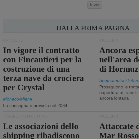
Invio
DALLA PRIMA PAGINA
CROCIERE
INCIDENTI
In vigore il contratto
Ancora esp
con Fincantieri per la
nell'area d
costruzione di una
di Hormuz
terza nave da crociera
Southampton/Teher
per Crystal
Proseguono le tratt
riapertura ai transit
ancora lontana
Monaco/Miami
La consegna è prevista nel 2034
TRASPORTO MARITTIMO
INCIDENTI
Le associazioni dello
Attaccate 
shipping ribadiscono
Mar Ross