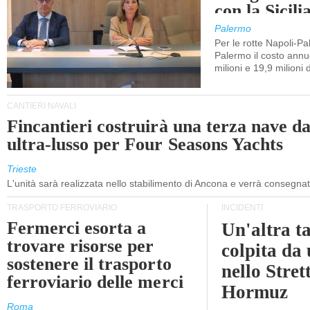
con la Sicili
Palermo
Per le rotte Napoli-P
Palermo il costo annuo
milioni e 19,9 milioni 
CANTIERI NAVALI
Fincantieri costruirà una terza nave d
ultra-lusso per Four Seasons Yachts
Trieste
L'unità sarà realizzata nello stabilimento di Ancona e verrà consegna
TRASPORTO FERROVIARIO
INCIDENTI
Fermerci esorta a
Un'altra t
trovare risorse per
colpita da
sostenere il trasporto
nello Stret
ferroviario delle merci
Hormuz
Roma