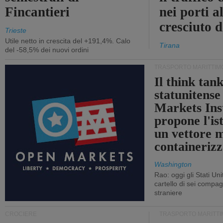
Fincantieri
nei porti a
cresciuto 
Trieste
Utile netto in crescita del +191,4%. Calo
Tirana
del -58,5% dei nuovi ordini
TRASPORTO MARITTIM
Il think tan
statunitens
Markets Ins
propone l'is
un vettore 
containerizz
Washington
Rao: oggi gli Stati Un
cartello di sei compa
straniere
CROCIERE
TRASPORTO MARITTI