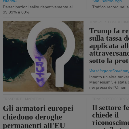
Istanbul
San Pietroburgo
Partecipazioni salite rispettivamente al
Traffico record nel 
99,99% e 60%
TRASPORTO MARITTIM
Trump fa re
sulla tassa 
applicata al
attraversa
sotto la pr
Washington/Southam
Intanto un'altra tanker,
Magnesium”, è stata c
nei pressi dell'Oman
TRASPORTO MARITTIMO
TRASPORTO FERROV
Il settore f
Gli armatori europei
chiede il
chiedono deroghe
riconoscim
permanenti all'EU