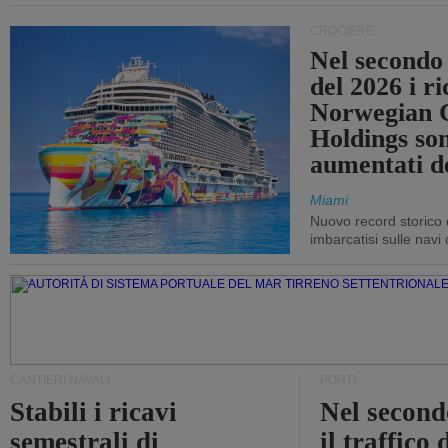
CROCIERE
Nel secondo
del 2026 i ri
Norwegian C
Holdings so
aumentati d
Miami
Nuovo record storico 
imbarcatisi sulle navi d
CANTIERI NAVALI
PORTI
Stabili i ricavi
Nel second
semestrali di
il traffico