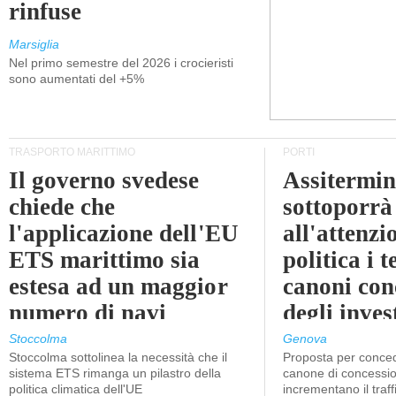
rinfuse
Marsiglia
Nel primo semestre del 2026 i crocieristi
sono aumentati del +5%
TRASPORTO MARITTIMO
PORTI
Il governo svedese
Assitermin
chiede che
sottoporrà
l'applicazione dell'EU
all'attenzi
ETS marittimo sia
politica i 
estesa ad un maggior
canoni con
numero di navi
degli inves
dell'inter
Stoccolma
Genova
Stoccolma sottolinea la necessità che il
Proposta per conced
sistema ETS rimanga un pilastro della
canone di concessio
politica climatica dell'UE
incrementano il traff