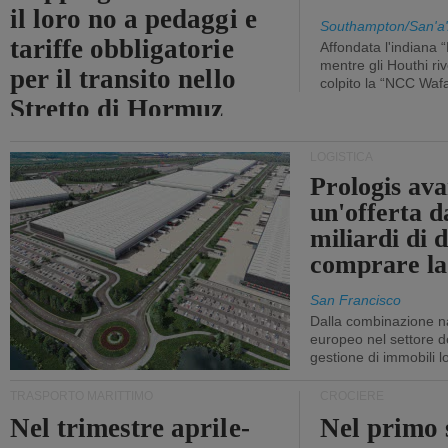
il loro no a pedaggi e
Southampton/San'a'
tariffe obbligatorie
Affondata l'indiana 
mentre gli Houthi ri
per il transito nello
colpito la “NCC Waf
Stretto di Hormuz
LOGISTICA
Prologis av
un'offerta d
miliardi di d
comprare la
San Francisco
Dalla combinazione n
europeo nel settore de
gestione di immobili lo
TRASPORTO MARITTIMO
CROCIERE
Nel trimestre aprile-
Nel primo 