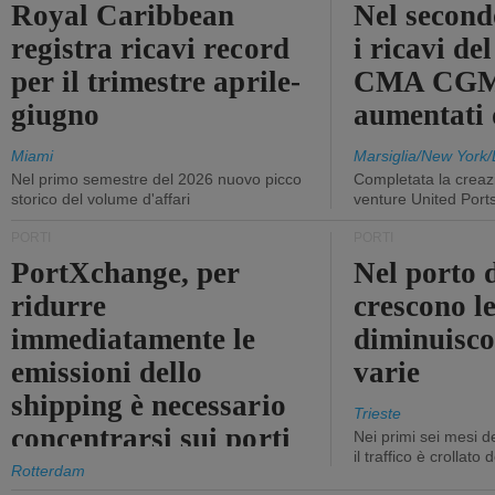
Royal Caribbean
Nel second
registra ricavi record
i ricavi de
per il trimestre aprile-
CMA CGM
giugno
aumentati
Miami
Marsiglia/New York/
Nel primo semestre del 2026 nuovo picco
Completata la creazi
storico del volume d'affari
venture United Port
PORTI
PORTI
PortXchange, per
Nel porto d
ridurre
crescono le
immediatamente le
diminuisco
emissioni dello
varie
shipping è necessario
Trieste
concentrarsi sui porti
Nei primi sei mesi 
il traffico è crollato
Rotterdam