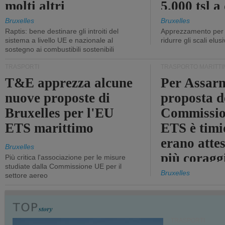
molti altri
5.000 tsl a
400 tsl
Bruxelles
Bruxelles
Raptis: bene destinare gli introiti del
Apprezzamento per l
sistema a livello UE e nazionale al
ridurre gli scali elusi
sostegno ai combustibili sostenibili
TRASPORTI
TRASPORTO MARITTI
T&E apprezza alcune
Per Assarm
nuove proposte di
proposta d
Bruxelles per l'EU
Commissio
ETS marittimo
ETS è timi
erano atte
Bruxelles
più coragg
Più critica l'associazione per le misure
studiate dalla Commissione UE per il
Bruxelles
settore aereo
TRASPORTI