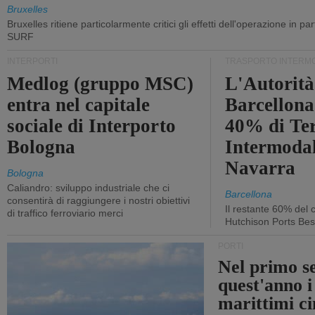
Bruxelles
Bruxelles ritiene particolarmente critici gli effetti dell'operazione in p
SURF
INTERPORTI
TRASPORTO INTERM
Medlog (gruppo MSC)
L'Autorità
entra nel capitale
Barcellona 
sociale di Interporto
40% di Te
Bologna
Intermodal
Navarra
Bologna
Caliandro: sviluppo industriale che ci
Barcellona
consentirà di raggiungere i nostri obiettivi
Il restante 60% del c
di traffico ferroviario merci
Hutchison Ports Bes
PORTI
Nel primo s
quest'anno i
marittimi ci