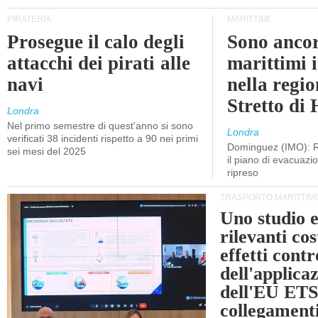
PIRATERIA
MARITTIMI
Prosegue il calo degli
Sono ancor
attacchi dei pirati alle
marittimi 
navi
nella regio
Stretto di
Londra
Nel primo semestre di quest'anno si sono
Londra
verificati 38 incidenti rispetto a 90 nei primi
Dominguez (IMO): R
sei mesi del 2025
il piano di evacuaz
ripreso
TRASPORTO MARITTIM
Uno studio e
rilevanti cost
effetti cont
dell'applica
dell'EU ETS
collegament