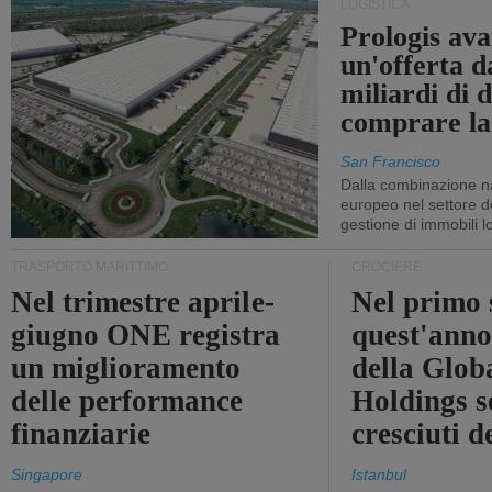
LOGISTICA
Prologis av
un'offerta d
miliardi di d
comprare la
San Francisco
Dalla combinazione n
europeo nel settore de
gestione di immobili lo
TRASPORTO MARITTIMO
CROCIERE
Nel trimestre aprile-
Nel primo 
giugno ONE registra
quest'anno 
un miglioramento
della Glob
delle performance
Holdings 
finanziarie
cresciuti 
Singapore
Istanbul