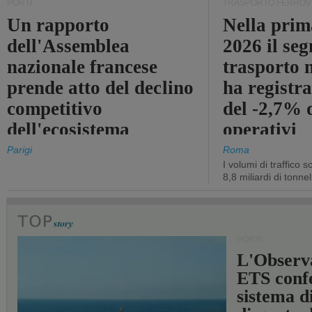
PORTI
TRASPORTO FERROV
Un rapporto
Nella prim
dell'Assemblea
2026 il se
nazionale francese
trasporto 
prende atto del declino
ha registra
competitivo
del -2,7% d
dell'ecosistema
operativi
portuale statale
Parigi
Roma
I volumi di traffico s
8,8 miliardi di tonne
PORTI
L'Observ
ETS conf
sistema d