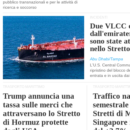
pubblico transnazionali e per le attività di
ricerca e soccorso
INCIDENTI
Due VLCC o
dall'emira
sono state a
nello Stret
Abu Dhabi/Tampa
L'U.S. Central Comma
ripristino del blocco de
entrata e in uscita dai 
TRASPORTO MARITTIMO
TRASPORTO MARITTI
Trump annuncia una
Traffico n
tassa sulle merci che
semestrale
attraversano lo Stretto
Stretti di 
di Hormuz protette
Singapore 