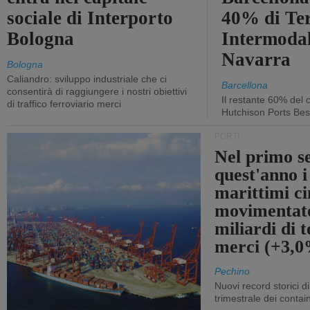
sociale di Interporto
40% di Te
Bologna
Intermodal
Navarra
Bologna
Caliandro: sviluppo industriale che ci
Barcellona
consentirà di raggiungere i nostri obiettivi
Il restante 60% del c
di traffico ferroviario merci
Hutchison Ports Bes
PORTI
Nel primo s
quest'anno i
marittimi ci
movimentato
miliardi di t
merci (+3,
Pechino
Nuovi record storici di
trimestrale dei contai