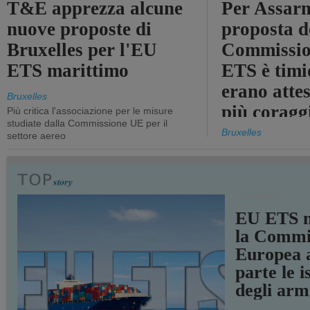
T&E apprezza alcune
Per Assarm
nuove proposte di
proposta d
Bruxelles per l'EU
Commissio
ETS marittimo
ETS è timi
erano atte
Bruxelles
più coragg
Più critica l'associazione per le misure
studiate dalla Commissione UE per il
Bruxelles
settore aereo
TRASPORTI
EU ETS m
la Commi
Europea a
parte le i
degli arm