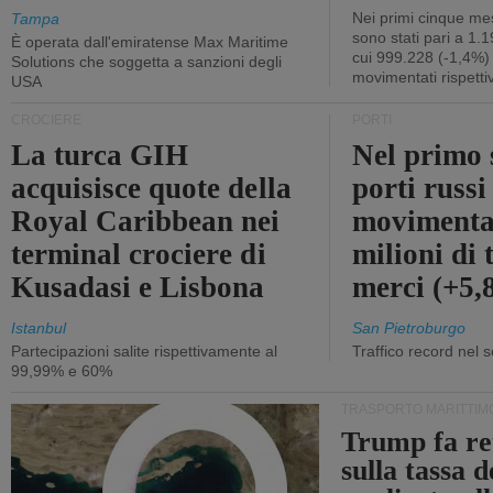
Nei primi cinque mes
Tampa
sono stati pari a 1.
È operata dall'emiratense Max Maritime
cui 999.228 (-1,4%)
Solutions che soggetta a sanzioni degli
movimentati rispetti
USA
CROCIERE
PORTI
La turca GIH
Nel primo 
acquisisce quote della
porti russ
Royal Caribbean nei
movimenta
terminal crociere di
milioni di 
Kusadasi e Lisbona
merci (+5
Istanbul
San Pietroburgo
Partecipazioni salite rispettivamente al
Traffico record nel 
99,99% e 60%
TRASPORTO MARITTIM
Trump fa re
sulla tassa 