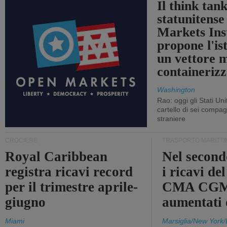
Il think tan
statunitens
Markets Ins
propone l'is
un vettore 
containerizz
Washington
Rao: oggi gli Stati Un
cartello di sei compa
straniere
CROCIERE
TRASPORTO MARITTI
Royal Caribbean
Nel second
registra ricavi record
i ricavi de
per il trimestre aprile-
CMA CGM
giugno
aumentati
Miami
Marsiglia/New York/