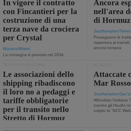
In vigore il contratto
Ancora esp
con Fincantieri per la
nell'area d
costruzione di una
di Hormuz
terza nave da crociera
Southampton/Teher
per Crystal
Proseguono le tratt
riapertura ai transit
ancora lontana
Monaco/Miami
La consegna è prevista nel 2034
TRASPORTO MARITTIMO
INCIDENTI
Le associazioni dello
Attaccate 
shipping ribadiscono
Mar Ross
il loro no a pedaggi e
Southampton/San'a'
tariffe obbligatorie
Affondata l'indiana 
mentre gli Houthi ri
per il transito nello
colpito la “NCC Waf
Stretto di Hormuz