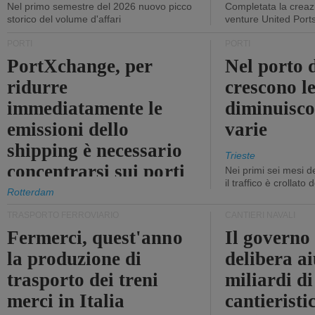
Nel primo semestre del 2026 nuovo picco
Completata la creazi
storico del volume d'affari
venture United Port
PORTI
PORTI
PortXchange, per
Nel porto d
ridurre
crescono le
immediatamente le
diminuisco
emissioni dello
varie
shipping è necessario
Trieste
concentrarsi sui porti
Nei primi sei mesi 
il traffico è crollato
Rotterdam
TRASPORTO FERROVIARIO
CANTIERI NAVALI
Fermerci, quest'anno
Il governo
la produzione di
delibera ai
trasporto dei treni
miliardi di
merci in Italia
cantieristi