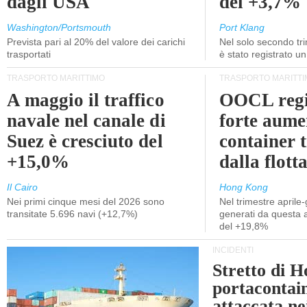
dagli USA
del +3,7%
Washington/Portsmouth
Port Klang
Prevista pari al 20% del valore dei carichi
Nel solo secondo tr
trasportati
è stato registrato u
TRASPORTO MARITTIMO
TRASPORTO MARITTI
A maggio il traffico
OOCL regi
navale nel canale di
forte aume
Suez è cresciuto del
container 
+15,0%
dalla flott
Il Cairo
Hong Kong
Nei primi cinque mesi del 2026 sono
Nel trimestre aprile-
transitate 5.696 navi (+12,7%)
generati da questa at
del +19,8%
INCIDENTI
Stretto di 
portacontain
attaccata nei