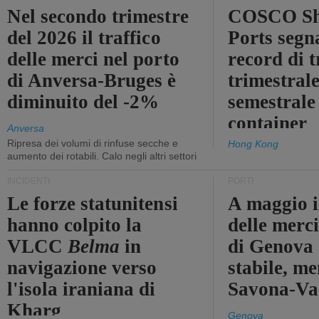
Nel secondo trimestre
COSCO Sh
del 2026 il traffico
Ports segn
delle merci nel porto
record di t
di Anversa-Bruges è
trimestrale
diminuito del -2%
semestrale
container
Anversa
Ripresa dei volumi di rinfuse secche e
Hong Kong
aumento dei rotabili. Calo negli altri settori
INCIDENTI
PORTI
Le forze statunitensi
A maggio il
hanno colpito la
delle merci
VLCC
Belma
in
di Genova 
navigazione verso
stabile, me
l'isola iraniana di
Savona-Vad
Kharg
Genova