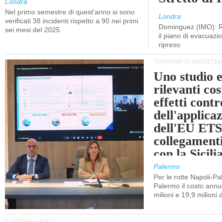
Londra
Nel primo semestre di quest'anno si sono
Londra
verificati 38 incidenti rispetto a 90 nei primi
Dominguez (IMO): R
sei mesi del 2025
il piano di evacuaz
ripreso
TRASPORTO MARITTIM
Uno studio e
rilevanti cost
effetti cont
dell'applica
dell'EU ETS
collegament
con la Sicili
Palermo
Per le rotte Napoli-P
Palermo il costo annuo
milioni e 19,9 milioni 