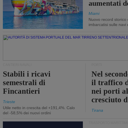
aumentati d
Miami
Nuovo record storico 
imbarcatisi sulle navi d
CANTIERI NAVALI
PORTI
Stabili i ricavi
Nel second
semestrali di
il traffico
Fincantieri
nei porti a
cresciuto 
Trieste
Utile netto in crescita del +191,4%. Calo
Tirana
del -58,5% dei nuovi ordini
TRASPORTO MARITTIM