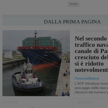
Invio
DALLA PRIMA PAGINA
TRASPORTO MARITTIM
Nel secondo 
traffico nav
canale di P
cresciuto d
si è ridotto
notevolment
Panamá/Balboa
L'ACP introduce nuove
pescaggio delle navi
riduzioni del numero gi
CROCIERE
INCIDENTI