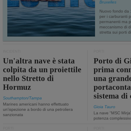
Bruxelles
Nuovo fondo da 1
per i carburanti 
permanenti ma p
meccanismo di d
stretta sui porti d
INCIDENTI
PORTI
Un'altra nave è stata
Porto di G
colpita da un proiettile
prima conn
nello Stretto di
una grand
Hormuz
portaconta
sistema di 
Southampton/Tampa
Marines americani hanno effettuato
Gioia Tauro
un'ispezione a bordo di una petroliera
La nave “MSC Mirja”
sanzionata
potenza complessiva
PORTI
PORTI