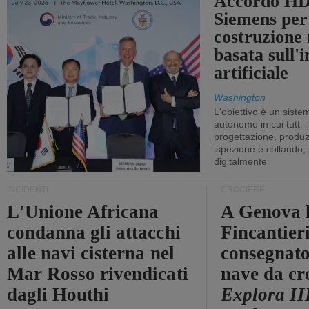
Accordo HD
Siemens per
costruzione
basata sull'i
artificiale
Washington
L'obiettivo è un sist
autonomo in cui tutti i
progettazione, produzi
ispezione e collaudo,
digitalmente
INCIDENTI
CROCIERE
L'Unione Africana
A Genova 
condanna gli attacchi
Fincantier
alle navi cisterna nel
consegnato
Mar Rosso rivendicati
nave da cr
dagli Houthi
Explora II