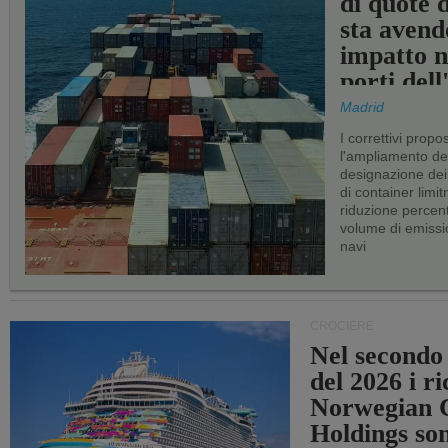
di quote 
sta avend
impatto n
porti del
Madrid
I correttivi propo
l'ampliamento dei 
designazione dei 
di container limitr
riduzione percent
volume di emissi
navi
CROCIERE
Nel secondo
del 2026 i ri
Norwegian C
Holdings so