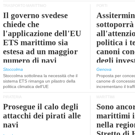
TRASPORTO MARITTIMO
PORTI
Il governo svedese
Assitermin
chiede che
sottoporrà
l'applicazione dell'EU
all'attenzi
ETS marittimo sia
politica i 
estesa ad un maggior
canoni con
numero di navi
degli inves
dell'inter
Stoccolma
Genova
Stoccolma sottolinea la necessità che il
Proposta per conced
sistema ETS rimanga un pilastro della
canone di concessio
politica climatica dell'UE
incrementano il traff
PIRATERIA
MARITTIMI
Prosegue il calo degli
Sono ancor
attacchi dei pirati alle
marittimi 
navi
nella regio
Stretto di