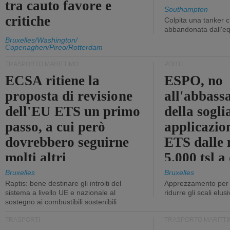
tra cauto favore e
Southampton
critiche
Colpita una tanker c
abbandonata dall'e
Bruxelles/Washington/
Copenaghen/Pireo/Rotterdam
TRASPORTO MARITTIMO
PORTI
ECSA ritiene la
ESPO, no
proposta di revisione
all'abbass
dell'EU ETS un primo
della sogli
passo, a cui però
applicazio
dovrebbero seguirne
ETS dalle 
molti altri
5.000 tsl a
400 tsl
Bruxelles
Bruxelles
Raptis: bene destinare gli introiti del
Apprezzamento per l
sistema a livello UE e nazionale al
ridurre gli scali elusi
sostegno ai combustibili sostenibili
TRASPORTI
TRASPORTO MARITTI