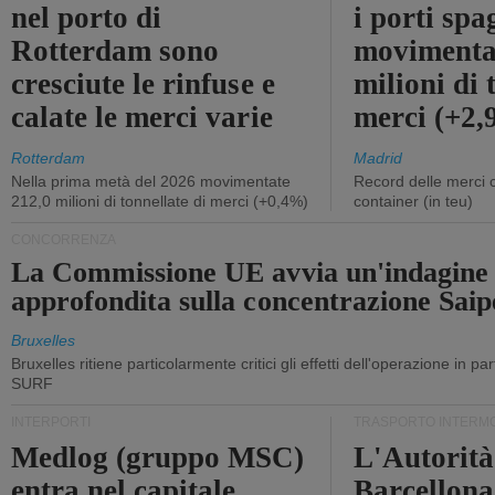
nel porto di
i porti sp
Rotterdam sono
movimenta
cresciute le rinfuse e
milioni di 
calate le merci varie
merci (+2
Rotterdam
Madrid
Nella prima metà del 2026 movimentate
Record delle merci 
212,0 milioni di tonnellate di merci (+0,4%)
container (in teu)
CONCORRENZA
La Commissione UE avvia un'indagine
approfondita sulla concentrazione Sa
Bruxelles
Bruxelles ritiene particolarmente critici gli effetti dell'operazione in p
SURF
INTERPORTI
TRASPORTO INTERM
Medlog (gruppo MSC)
L'Autorità
entra nel capitale
Barcellona 