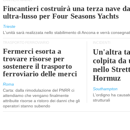
CANTIERI NAVALI
Fincantieri costruirà una terza nave d
ultra-lusso per Four Seasons Yachts
Trieste
L'unità sarà realizzata nello stabilimento di Ancona e verrà consegna
TRASPORTO FERROVIARIO
INCIDENTI
Fermerci esorta a
Un'altra t
trovare risorse per
colpita da
sostenere il trasporto
nello Stret
ferroviario delle merci
Hormuz
Roma
Southampton
Carta: dalla rimodulazione del PNRR ci
L'ordigno ha causato
attendiamo che vengano finalmente
strutturali
attribuite risorse a ristoro dei danni che gli
operatori stanno subendo