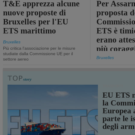
T&E apprezza alcune
Per Assarm
nuove proposte di
proposta d
Bruxelles per l'EU
Commissio
ETS marittimo
ETS è timi
erano atte
Bruxelles
più coragg
Più critica l'associazione per le misure
studiate dalla Commissione UE per il
Bruxelles
settore aereo
TRASPORTI
EU ETS m
la Commi
Europea a
parte le i
degli arm