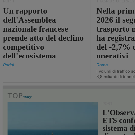
PORTI
TRASPORTO FERROV
Un rapporto
Nella prim
dell'Assemblea
2026 il se
nazionale francese
trasporto 
prende atto del declino
ha registra
competitivo
del -2,7% d
dell'ecosistema
operativi
portuale statale
Parigi
Roma
I volumi di traffico s
8,8 miliardi di tonne
PORTI
L'Observ
ETS conf
sistema d