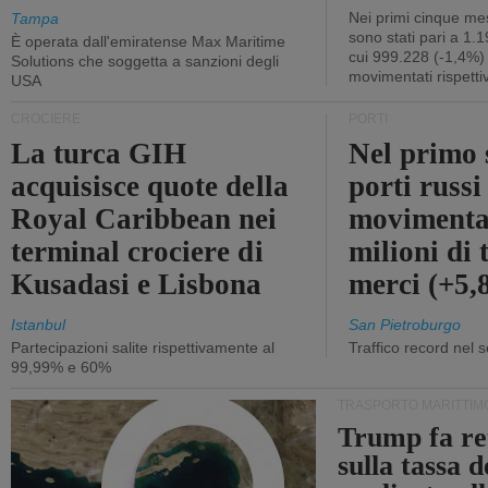
Nei primi cinque mes
Tampa
sono stati pari a 1.
È operata dall'emiratense Max Maritime
cui 999.228 (-1,4%)
Solutions che soggetta a sanzioni degli
movimentati rispetti
USA
CROCIERE
PORTI
La turca GIH
Nel primo 
acquisisce quote della
porti russ
Royal Caribbean nei
movimenta
terminal crociere di
milioni di 
Kusadasi e Lisbona
merci (+5
Istanbul
San Pietroburgo
Partecipazioni salite rispettivamente al
Traffico record nel 
99,99% e 60%
TRASPORTO MARITTIM
Trump fa re
sulla tassa 