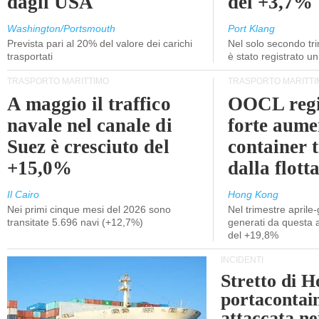
dagli USA
del +3,7%
Washington/Portsmouth
Port Klang
Prevista pari al 20% del valore dei carichi
Nel solo secondo tr
trasportati
è stato registrato u
TRASPORTO MARITTIMO
TRASPORTO MARITTI
A maggio il traffico
OOCL regi
navale nel canale di
forte aume
Suez è cresciuto del
container 
+15,0%
dalla flott
Il Cairo
Hong Kong
Nei primi cinque mesi del 2026 sono
Nel trimestre aprile-
transitate 5.696 navi (+12,7%)
generati da questa at
del +19,8%
INCIDENTI
Stretto di 
portacontain
attaccata nei