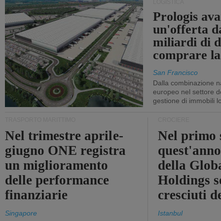
LOGISTICA
Prologis av
un'offerta d
miliardi di d
comprare la
San Francisco
Dalla combinazione n
europeo nel settore de
gestione di immobili lo
TRASPORTO MARITTIMO
CROCIERE
Nel trimestre aprile-
Nel primo 
giugno ONE registra
quest'anno 
un miglioramento
della Glob
delle performance
Holdings 
finanziarie
cresciuti 
Singapore
Istanbul