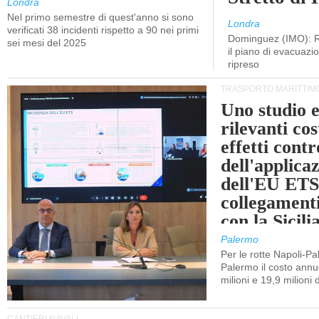
Londra
Nel primo semestre di quest'anno si sono
Londra
verificati 38 incidenti rispetto a 90 nei primi
Dominguez (IMO): R
sei mesi del 2025
il piano di evacuaz
ripreso
TRASPORTO MARITTIM
Uno studio e
rilevanti cost
effetti cont
dell'applica
dell'EU ETS
collegament
con la Sicili
Palermo
Per le rotte Napoli-P
Palermo il costo annuo
milioni e 19,9 milioni 