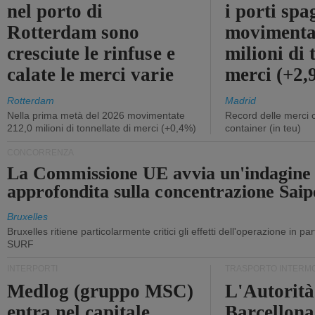
nel porto di
i porti sp
Rotterdam sono
movimenta
cresciute le rinfuse e
milioni di 
calate le merci varie
merci (+2
Rotterdam
Madrid
Nella prima metà del 2026 movimentate
Record delle merci 
212,0 milioni di tonnellate di merci (+0,4%)
container (in teu)
CONCORRENZA
La Commissione UE avvia un'indagine
approfondita sulla concentrazione Sa
Bruxelles
Bruxelles ritiene particolarmente critici gli effetti dell'operazione in p
SURF
INTERPORTI
TRASPORTO INTERM
Medlog (gruppo MSC)
L'Autorità
entra nel capitale
Barcellona 