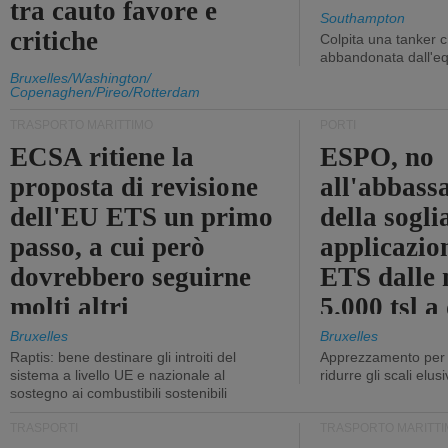
tra cauto favore e
Southampton
critiche
Colpita una tanker c
abbandonata dall'e
Bruxelles/Washington/
Copenaghen/Pireo/Rotterdam
TRASPORTO MARITTIMO
PORTI
ECSA ritiene la
ESPO, no
proposta di revisione
all'abbass
dell'EU ETS un primo
della sogli
passo, a cui però
applicazio
dovrebbero seguirne
ETS dalle 
molti altri
5.000 tsl a
400 tsl
Bruxelles
Bruxelles
Raptis: bene destinare gli introiti del
Apprezzamento per l
sistema a livello UE e nazionale al
ridurre gli scali elusi
sostegno ai combustibili sostenibili
TRASPORTI
TRASPORTO MARITTI