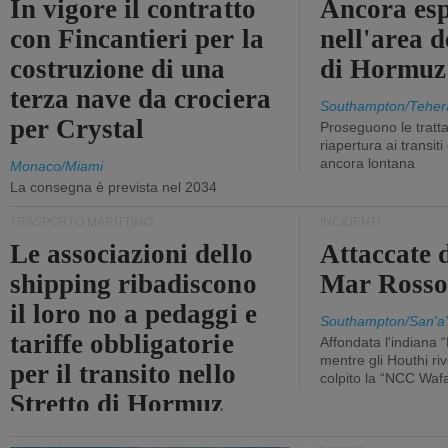
In vigore il contratto
Ancora esp
con Fincantieri per la
nell'area d
costruzione di una
di Hormuz
terza nave da crociera
Southampton/Teher
per Crystal
Proseguono le tratt
riapertura ai transit
ancora lontana
Monaco/Miami
La consegna è prevista nel 2034
TRASPORTO MARITTIMO
INCIDENTI
Le associazioni dello
Attaccate 
shipping ribadiscono
Mar Ross
il loro no a pedaggi e
Southampton/San'a'
tariffe obbligatorie
Affondata l'indiana 
mentre gli Houthi ri
per il transito nello
colpito la “NCC Waf
Stretto di Hormuz