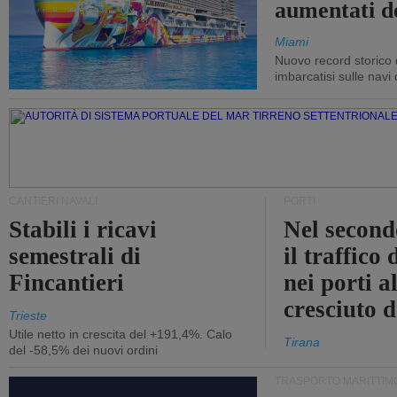
aumentati d
Miami
Nuovo record storico 
imbarcatisi sulle navi d
CANTIERI NAVALI
PORTI
Stabili i ricavi
Nel second
semestrali di
il traffico
Fincantieri
nei porti a
cresciuto 
Trieste
Utile netto in crescita del +191,4%. Calo
Tirana
del -58,5% dei nuovi ordini
TRASPORTO MARITTIM