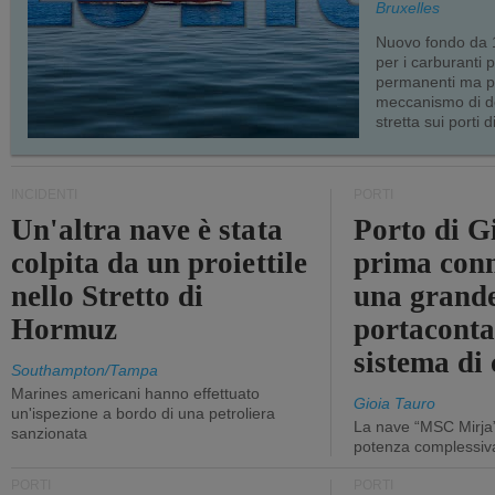
Bruxelles
Nuovo fondo da 1
per i carburanti 
permanenti ma p
meccanismo di d
stretta sui porti d
INCIDENTI
PORTI
Un'altra nave è stata
Porto di G
colpita da un proiettile
prima conn
nello Stretto di
una grand
Hormuz
portaconta
sistema di 
Southampton/Tampa
Marines americani hanno effettuato
Gioia Tauro
un'ispezione a bordo di una petroliera
La nave “MSC Mirja”
sanzionata
potenza complessiva
PORTI
PORTI