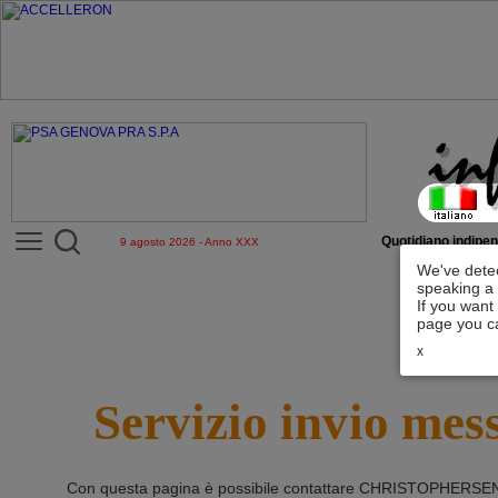
Quotidiano indipen
9 agosto 2026 - Anno XXX
We've detec
speaking a 
If you want
page you ca
x
Servizio invio mes
Con questa pagina è possibile contattare
CHRISTOPHERSEN