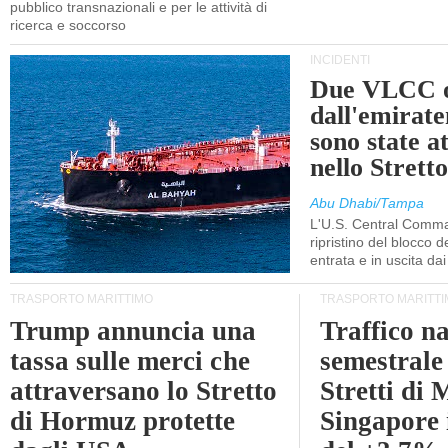
pubblico transnazionali e per le attività di
ricerca e soccorso
INCIDENTI
Due VLCC o
dall'emira
sono state a
nello Stret
Abu Dhabi/Tampa
L'U.S. Central Comma
ripristino del blocco de
entrata e in uscita dai 
TRASPORTO MARITTIMO
TRASPORTO MARITTI
Trump annuncia una
Traffico n
tassa sulle merci che
semestrale
attraversano lo Stretto
Stretti di 
di Hormuz protette
Singapore 