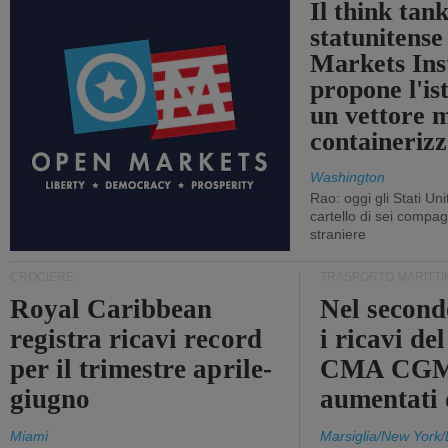
Il think tan
statunitens
Markets Ins
propone l'is
un vettore 
containerizz
Washington
Rao: oggi gli Stati Un
cartello di sei compa
straniere
CROCIERE
TRASPORTO MARITTI
Royal Caribbean
Nel second
registra ricavi record
i ricavi de
per il trimestre aprile-
CMA CGM
giugno
aumentati
Miami
Marsiglia/New York/