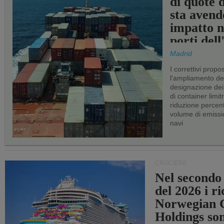
di quote 
sta avend
impatto n
porti del
Madrid
I correttivi propo
l'ampliamento dei 
designazione dei 
di container limitr
riduzione percent
volume di emissi
navi
CROCIERE
Nel secondo
del 2026 i ri
Norwegian C
Holdings so