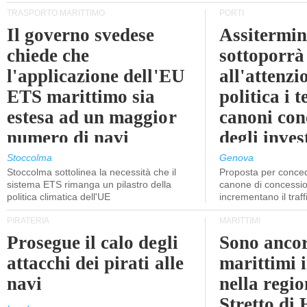
TRASPORTO MARITTIMO
PORTI
Il governo svedese
Assitermin
chiede che
sottoporrà
l'applicazione dell'EU
all'attenzi
ETS marittimo sia
politica i 
estesa ad un maggior
canoni con
numero di navi
degli inves
dell'inter
Stoccolma
Genova
Stoccolma sottolinea la necessità che il
Proposta per conced
sistema ETS rimanga un pilastro della
canone di concessio
politica climatica dell'UE
incrementano il traff
PIRATERIA
MARITTIMI
Prosegue il calo degli
Sono ancor
attacchi dei pirati alle
marittimi 
navi
nella regio
Stretto di