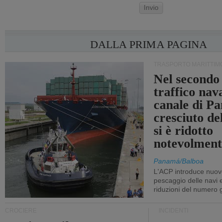
Invio
DALLA PRIMA PAGINA
TRASPORTO MARITTIM
Nel secondo 
traffico nav
canale di P
cresciuto d
si è ridotto
notevolment
Panamá/Balboa
L'ACP introduce nuove
pescaggio delle navi
riduzioni del numero gi
CROCIERE
INCIDENTI