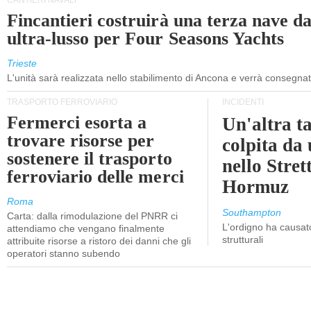
CANTIERI NAVALI
Fincantieri costruirà una terza nave d
ultra-lusso per Four Seasons Yachts
Trieste
L'unità sarà realizzata nello stabilimento di Ancona e verrà consegna
TRASPORTO FERROVIARIO
INCIDENTI
Fermerci esorta a
Un'altra t
trovare risorse per
colpita da
sostenere il trasporto
nello Stret
ferroviario delle merci
Hormuz
Roma
Southampton
Carta: dalla rimodulazione del PNRR ci
L'ordigno ha causato
attendiamo che vengano finalmente
strutturali
attribuite risorse a ristoro dei danni che gli
operatori stanno subendo