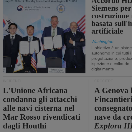
Accordo HD
Siemens per
costruzione
basata sull'i
artificiale
Washington
L'obiettivo è un sist
autonomo in cui tutti i
progettazione, produzi
ispezione e collaudo,
digitalmente
INCIDENTI
CROCIERE
L'Unione Africana
A Genova 
condanna gli attacchi
Fincantier
alle navi cisterna nel
consegnato
Mar Rosso rivendicati
nave da cr
dagli Houthi
Explora II