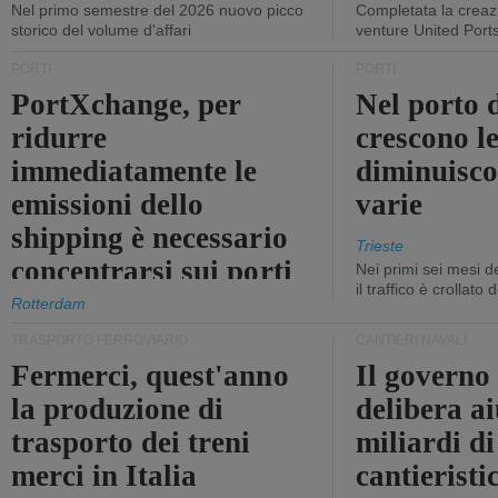
Nel primo semestre del 2026 nuovo picco
Completata la creazi
storico del volume d'affari
venture United Port
PORTI
PORTI
PortXchange, per
Nel porto d
ridurre
crescono le
immediatamente le
diminuisco
emissioni dello
varie
shipping è necessario
Trieste
concentrarsi sui porti
Nei primi sei mesi 
il traffico è crollato
Rotterdam
TRASPORTO FERROVIARIO
CANTIERI NAVALI
Fermerci, quest'anno
Il governo
la produzione di
delibera ai
trasporto dei treni
miliardi di
merci in Italia
cantieristi