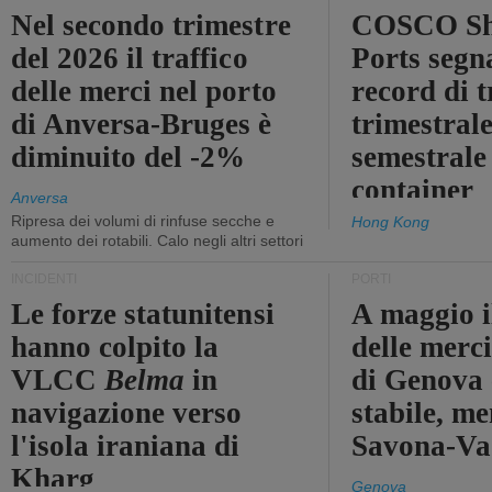
Nel secondo trimestre
COSCO Sh
del 2026 il traffico
Ports segn
delle merci nel porto
record di t
di Anversa-Bruges è
trimestrale
diminuito del -2%
semestrale
container
Anversa
Ripresa dei volumi di rinfuse secche e
Hong Kong
aumento dei rotabili. Calo negli altri settori
INCIDENTI
PORTI
Le forze statunitensi
A maggio il
hanno colpito la
delle merci
VLCC
Belma
in
di Genova 
navigazione verso
stabile, me
l'isola iraniana di
Savona-Vad
Kharg
Genova