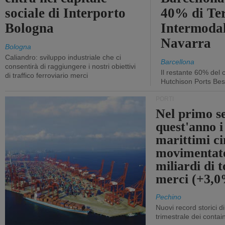
sociale di Interporto
40% di Te
Bologna
Intermodal
Navarra
Bologna
Caliandro: sviluppo industriale che ci
Barcellona
consentirà di raggiungere i nostri obiettivi
Il restante 60% del c
di traffico ferroviario merci
Hutchison Ports Bes
PORTI
Nel primo s
quest'anno i
marittimi ci
movimentato
miliardi di t
merci (+3,
Pechino
Nuovi record storici di
trimestrale dei contai