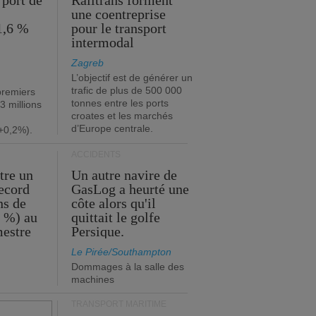
 port de
Railtrans forment
une coentreprise
1,6 %
pour le transport
intermodal
Zagreb
L’objectif est de générer un
trafic de plus de 500 000
premiers
tonnes entre les ports
3 millions
croates et les marchés
d’Europe centrale.
+0,2%).
ACCIDENTS
tre un
Un autre navire de
record
GasLog a heurté une
ns de
côte alors qu'il
2 %) au
quittait le golfe
mestre
Persique.
Le Pirée/Southampton
Dommages à la salle des
machines
TRANSPORT MARITIME