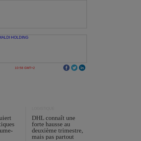
10:58 GMT+2
LOGISTIQUE
uiert
DHL connaît une
stiques
forte hausse au
ume-
deuxième trimestre,
mais pas partout