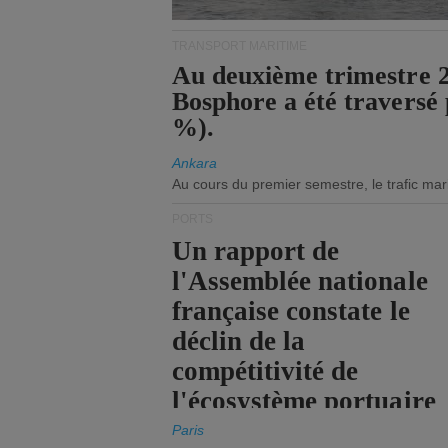
TRANSPORT MARITIME
Au deuxième trimestre 20
Bosphore a été traversé 
%).
Ankara
Au cours du premier semestre, le trafic mar
PORTS
Un rapport de
l'Assemblée nationale
française constate le
déclin de la
compétitivité de
l'écosystème portuaire
de l'État.
Paris