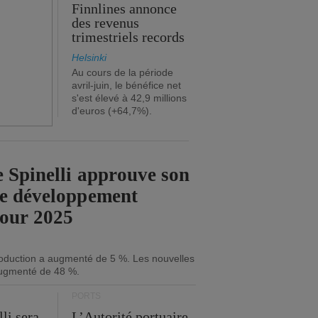
Finnlines annonce
des revenus
trimestriels records
Helsinki
Au cours de la période
avril-juin, le bénéfice net
s'est élevé à 42,9 millions
d'euros (+64,7%).
 Spinelli approuve son
de développement
pour 2025
roduction a augmenté de 5 %. Les nouvelles
ugmenté de 48 %.
PORTS
li sera
L’Autorité portuaire