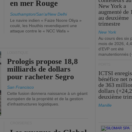
conteneurs au
en mer Rouge
New York a
augmenté de 
Southampton/San'a/New Delhi
au deuxième
Le navire indien « Faize Noore Oliya »
trimestre
coulé, les Houthis revendiquent une
attaque contre le « NCC Wafa »
New York
Au cours des six 
mois de 2026, 4,4
d'EVP ont été
LOGISTIQUE
manutentionnés (
Prologis propose 18,8
PORTS
milliards de dollars
ICTSI enregis
pour racheter Segro
bénéfice net 
de 363 millio
San Francisco
dollars (+24,
Cette fusion donnera naissance à un géant
deuxième tri
européen de la propriété et de la gestion
d'infrastructures logistiques.
Manille
CROISIÈRES