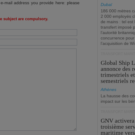
 e-mail address you provide here: please
Dubaï
186 000 mètres ca
2 000 employés 
e subject are compulsory.
de mains : tel est 
transfert imposé 
l’autorité britanni
concurrence pour
l’acquisition de W
TRANSPORT MARIT
Global Ship 
annonce des 
trimestriels e
semestriels re
Athènes
La hausse des co
impact sur les bé
TRANSPORT MARIT
GNV activera
troisième ser
maritime ver