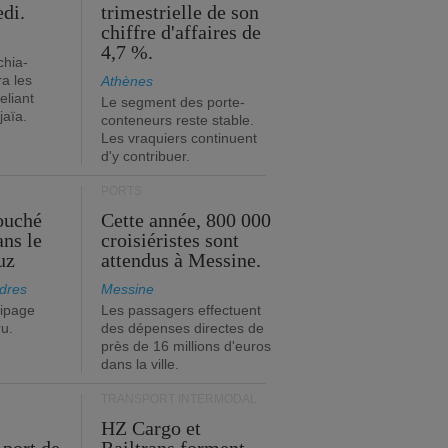
edi.
trimestrielle de son
chiffre d'affaires de
4,7 %.
chia-
a les
Athènes
eliant
Le segment des porte-
jaïa.
conteneurs reste stable.
Les vraquiers continuent
d'y contribuer.
PORTS
ouché
Cette année, 800 000
ans le
croisiéristes sont
uz
attendus à Messine.
dres
Messine
ipage
Les passagers effectuent
ru.
des dépenses directes de
près de 16 millions d'euros
dans la ville.
TRANSPORT INTERMODAL
HZ Cargo et