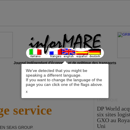
Journal indépendant d'économie et de politique des transports
We've detected that you might be
speaking a different language.
If you want to change the language of the
page you can click one of the flags above.
x
LOGISTIQUE
e service
DP World acq
six sites logi
GXO au Roya
Uni
EN SEAS GROUP
.