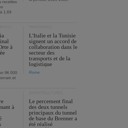
s recettes
en
 à 1,69
RMODAL
TRANSPORTS
ia
L'Italie et la Tunisie
inal
signent un accord de
Orte à
collaboration dans le
née
secteur des
transports et de la
logistique
Rome
on 96 000
errain et
INFRASTRUCTURES
re
Le percement final
enant à
des deux tunnels
principaux du tunnel
é
de base du Brenner a
s
été réalisé