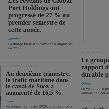
Les revenus de Global
Port Holdings ont
progressé de 27 % au
premier semestre de
cette année.
Istanbul
La marge brute d'exploitation a augmenté
de 22 %.
ENTREPRISES
Le groupe
rapport 
TRANSPORT MARITIME
Au deuxième trimestre,
durable 
le trafic maritime dans
Gênes
le canal de Suez a
La valeur de la p
augmenté de 16,5 %.
embauches ont a
Caire
PORTS
Au premier semestre 2026, la croissance a
Fabrizio Maril