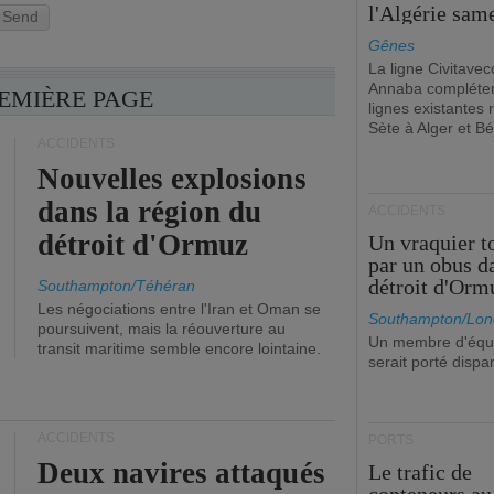
l'Algérie sam
Send
Gênes
La ligne Civitavec
Annaba compléter
REMIÈRE PAGE
lignes existantes r
Sète à Alger et Bé
ACCIDENTS
Nouvelles explosions
dans la région du
ACCIDENTS
détroit d'Ormuz
Un vraquier t
par un obus d
détroit d'Orm
Southampton/Téhéran
Les négociations entre l'Iran et Oman se
Southampton/Lon
poursuivent, mais la réouverture au
Un membre d'équ
transit maritime semble encore lointaine.
serait porté dispa
ACCIDENTS
PORTS
Deux navires attaqués
Le trafic de