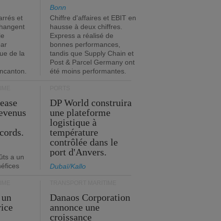
Bonn
rrés et
Chiffre d'affaires et EBIT en
changent
hausse à deux chiffres.
le
Express a réalisé de
par
bonnes performances,
que de la
tandis que Supply Chain et
Post & Parcel Germany ont
incanton.
été moins performantes.
IME
PORTS
Lease
DP World construira
revenus
une plateforme
t
logistique à
cords.
température
contrôlée dans le
port d'Anvers.
ûts a un
néfices
Dubaï/Kallo
IME
TRANSPORT MARITIME
 un
Danaos Corporation
vice
annonce une
s
croissance