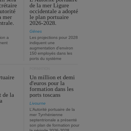
crétaire
de la mer Ligure
utorité
occidentale a adopté
la mer
le plan portuaire
trale.
2026-2028.
Gênes
ion a
Les projections pour 2028
ment
indiquent une
augmentation d'environ
150 employés dans les
ports du système
FORMATION
rtuaire
Un million et demi
d'euros pour la
formation dans les
 de la
ports toscans
a
Livourne
L’Autorité portuaire de la
mer Tyrrhénienne
septentrionale a présenté
son plan de formation pour
la période 2026-2028.