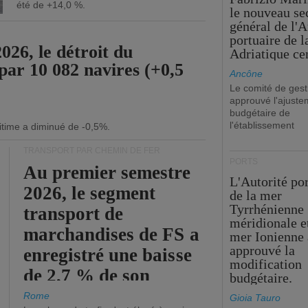
été de +14,0 %.
le nouveau se
général de l'A
portuaire de 
26, le détroit du
Adriatique cen
par 10 082 navires (+0,5
Ancône
Le comité de gest
approuvé l'ajuste
budgétaire de
l'établissement
itime a diminué de -0,5%.
TRANSPORT PAR CHEMIN DE FER
PORTS
Au premier semestre
L'Autorité po
2026, le segment
de la mer
Tyrrhénienne
transport de
méridionale et
marchandises de FS a
mer Ionienne 
approuvé la
enregistré une baisse
modification
de 2,7 % de son
budgétaire.
chiffre d'affaires
Rome
Gioia Tauro