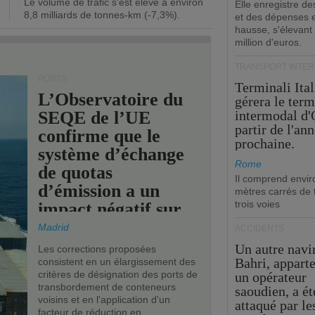
Le volume de trafic s'est élevé à environ
opérationnel.
Elle enregistre de
8,8 milliards de tonnes-km (-7,3%).
et des dépenses 
hausse, s'élevant
million d'euros.
TRANSPORT INTE
PORTS
Terminali Ital
L’Observatoire du
gérera le term
SEQE de l’UE
intermodal d'
partir de l'an
confirme que le
prochaine.
système d’échange
Rome
de quotas
Il comprend envir
d’émission a un
mètres carrés de t
trois voies
impact négatif sur
les ports de l’UE.
Madrid
ACCIDENTS
Un autre navi
Les corrections proposées
Bahri, appart
consistent en un élargissement des
critères de désignation des ports de
un opérateur
transbordement de conteneurs
saoudien, a ét
voisins et en l'application d'un
attaqué par le
facteur de réduction en