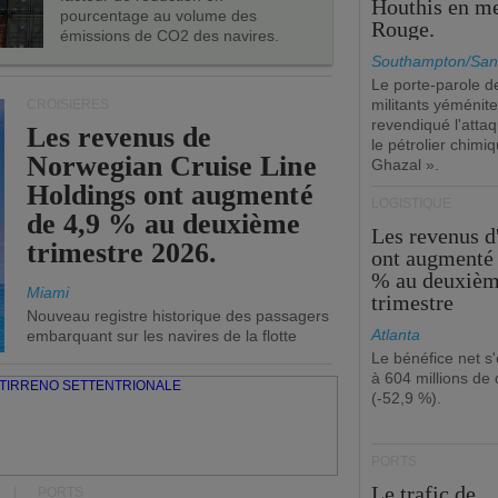
Houthis en m
pourcentage au volume des
Rouge.
émissions de CO2 des navires.
Southampton/San
Le porte-parole d
militants yéménite
CROISIÈRES
revendiqué l'atta
Les revenus de
le pétrolier chim
Norwegian Cruise Line
Ghazal ».
Holdings ont augmenté
LOGISTIQUE
de 4,9 % au deuxième
Les revenus 
trimestre 2026.
ont augmenté 
% au deuxiè
Miami
trimestre
Nouveau registre historique des passagers
Atlanta
embarquant sur les navires de la flotte
Le bénéfice net s'
à 604 millions de 
(-52,9 %).
PORTS
Le trafic de
PORTS