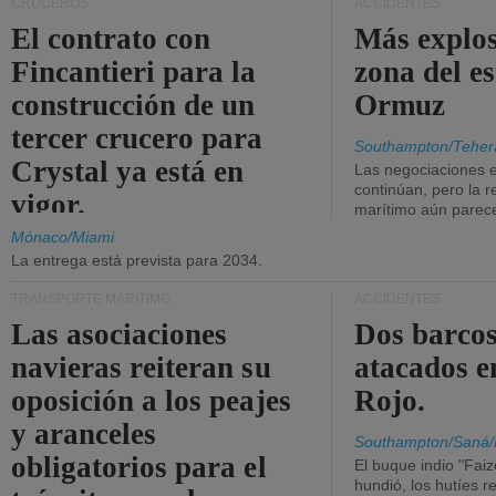
CRUCEROS
ACCIDENTES
El contrato con
Más explos
Fincantieri para la
zona del e
construcción de un
Ormuz
tercer crucero para
Southampton/Teher
Crystal ya está en
Las negociaciones 
continúan, pero la r
vigor.
marítimo aún parece
Mónaco/Miami
La entrega está prevista para 2034.
TRANSPORTE MARÍTIMO
ACCIDENTES
Las asociaciones
Dos barcos
navieras reiteran su
atacados e
oposición a los peajes
Rojo.
y aranceles
Southampton/Saná/
obligatorios para el
El buque indio "Fai
hundió, los hutíes re