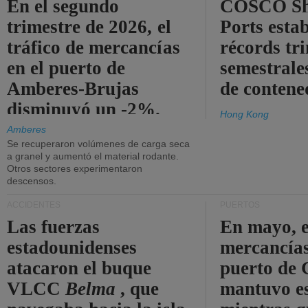
En el segundo
COSCO Sh
trimestre de 2026, el
Ports esta
tráfico de mercancías
récords tr
en el puerto de
semestrales
Amberes-Brujas
de contene
disminuyó un -2%.
Hong Kong
Amberes
Se recuperaron volúmenes de carga seca
a granel y aumentó el material rodante.
Otros sectores experimentaron
descensos.
ACCIDENTES
PUERTOS
Las fuerzas
En mayo, e
estadounidenses
mercancías
atacaron el buque
puerto de 
VLCC
Belma
, que
mantuvo es