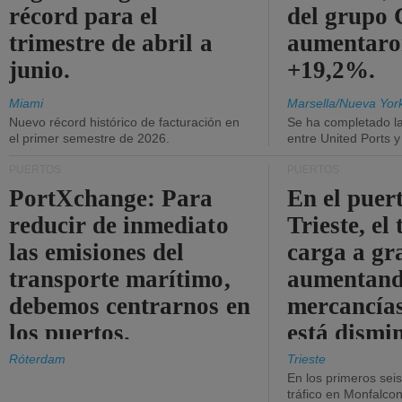
récord para el
del grup
trimestre de abril a
aumentaro
junio.
+19,2%.
Miami
Marsella/Nueva Yor
Nuevo récord histórico de facturación en
Se ha completado l
el primer semestre de 2026.
entre United Ports 
PUERTOS
PUERTOS
PortXchange: Para
En el puer
reducir de inmediato
Trieste, el 
las emisiones del
carga a gr
transporte marítimo,
aumentando
debemos centrarnos en
mercancías
los puertos.
está dismi
Róterdam
Trieste
En los primeros sei
tráfico en Monfalco