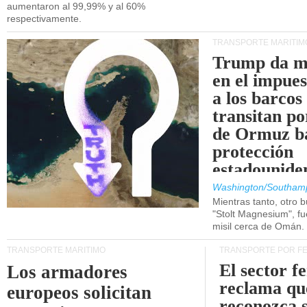
aumentaron al 99,99% y al 60%
respectivamente.
TRANSPORTE MARÍTIM
Trump da m
en el impue
a los barcos
transitan po
de Ormuz b
protección
estadounide
Washington/Southam
Mientras tanto, otro b
"Stolt Magnesium", f
misil cerca de Omán.
TRANSPORTE MARÍTIMO
TRANSPORTE POR F
El sector f
Los armadores
reclama qu
europeos solicitan
reconozca 