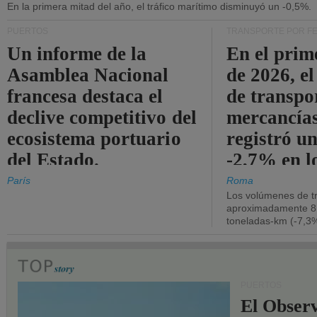
En la primera mitad del año, el tráfico marítimo disminuyó un -0,5%.
PUERTOS
TRANSPORTE POR F
Un informe de la
En el prim
Asamblea Nacional
de 2026, e
francesa destaca el
de transpo
declive competitivo del
mercancía
ecosistema portuario
registró un
del Estado.
-2,7% en l
operativos
París
Roma
Los volúmenes de tr
aproximadamente 8.
toneladas-km (-7,3%
PUERTOS
El Observ