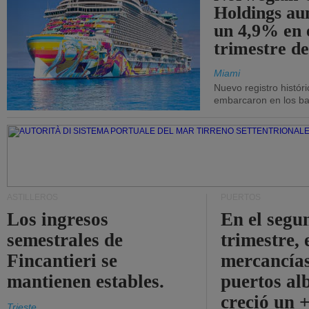
Holdings a
un 4,9% en 
trimestre de
Miami
Nuevo registro histór
embarcaron en los bar
ASTILLEROS
PUERTOS
Los ingresos
En el segu
semestrales de
trimestre, 
Fincantieri se
mercancías
mantienen estables.
puertos al
creció un 
Trieste