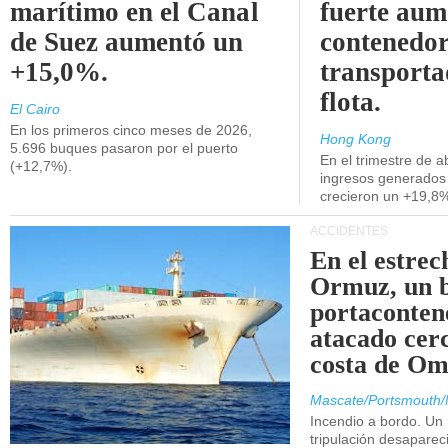
marítimo en el Canal
fuerte aum
de Suez aumentó un
contenedor
+15,0%.
transporta
flota.
El Cairo
En los primeros cinco meses de 2026,
Hong Kong
5.696 buques pasaron por el puerto
En el trimestre de abr
(+12,7%).
ingresos generados 
crecieron un +19,8
ACCIDENTES
En el estrec
Ormuz, un 
portaconten
atacado cerc
costa de Om
Mascate/Portsmouth/
Incendio a bordo. Un
tripulación desaparec