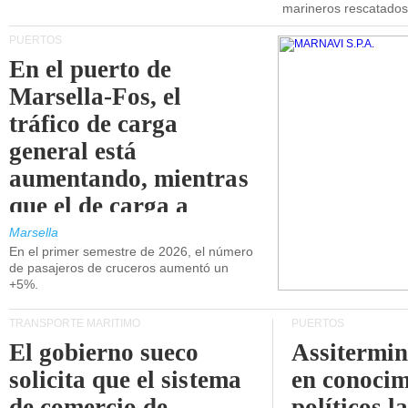
marineros rescatados
PUERTOS
En el puerto de
Marsella-Fos, el
tráfico de carga
general está
aumentando, mientras
que el de carga a
granel está
Marsella
En el primer semestre de 2026, el número
disminuyendo.
de pasajeros de cruceros aumentó un
+5%.
TRANSPORTE MARÍTIMO
PUERTOS
El gobierno sueco
Assitermin
solicita que el sistema
en conocim
de comercio de
políticos l