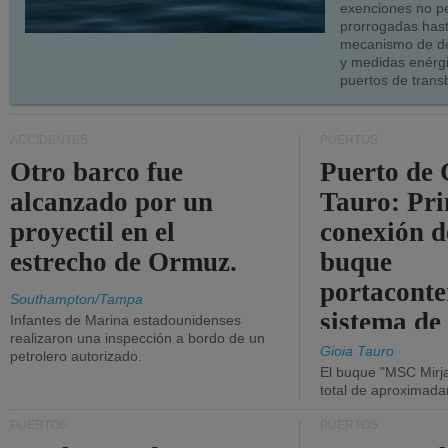
exenciones no p
prorrogadas has
mecanismo de de
y medidas enérgi
puertos de trans
ACCIDENTES
PUERTOS
Otro barco fue
Puerto de 
alcanzado por un
Tauro: Pr
proyectil en el
conexión d
estrecho de Ormuz.
buque
portaconte
Southampton/Tampa
sistema de
Infantes de Marina estadounidenses
realizaron una inspección a bordo de un
la red eléc
Gioia Tauro
petrolero autorizado.
El buque "MSC Mirja
total de aproximad
PUERTOS
PUERTOS