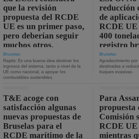
que la revisión
reducción 
propuesta del RCDE
de aplicaci
UE es un primer paso,
RCDE UE d
pero deberían seguir
400 tonela
muchos otros.
registro br
Bruselas
Bruselas
Raptis: Es una buena idea destinar los
Agradecimiento por
ingresos del sistema, tanto a nivel de la
destinadas a reducir
UE como nacional, a apoyar los
buques evasivas.
combustibles sostenibles.
TRANSPORTE
TRANSPORTE MARÍT
T&E acoge con
Para Assar
satisfacción algunas
propuesta 
nuevas propuestas de
Comisión s
Bruselas para el
RCDE UE e
RCDE marítimo de la
mientras q