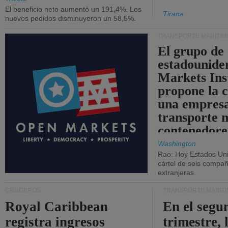
El beneficio neto aumentó un 191,4%. Los
Tirana
nuevos pedidos disminuyeron un 58,5%.
TRANSPORTE MARÍTIM
El grupo de
estadounide
Markets Ins
propone la 
una empresa
transporte 
contenedore
Washington
Rao: Hoy Estados Un
cártel de seis compañ
extranjeras.
CRUCEROS
TRANSPORTE MARÍT
Royal Caribbean
En el segu
registra ingresos
trimestre, 