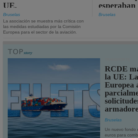
UE.
esperaban
más audac
Bruselas
Bruselas
La asociación se muestra más crítica con
las medidas estudiadas por la Comisión
Europea para el sector de la aviación.
TRANSPORTE
RCDE ma
la UE: L
Europea 
parcialme
solicitude
armadore
Bruselas
Un nuevo fondo 
euros para combu