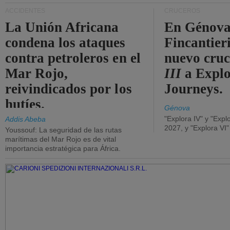
ACCIDENTES
CRUCEROS
La Unión Africana
En Génova
condena los ataques
Fincantieri
contra petroleros en el
nuevo cru
Mar Rojo,
III
a Expl
reivindicados por los
Journeys.
hutíes.
Génova
"Explora IV" y "Expl
Addis Abeba
2027, y "Explora VI
Youssouf: La seguridad de las rutas
marítimas del Mar Rojo es de vital
importancia estratégica para África.