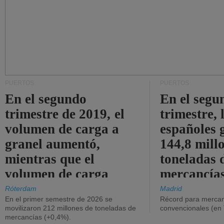
PUERTOS
PUERTOS
En el segundo
En el segu
trimestre de 2019, el
trimestre, 
volumen de carga a
españoles 
granel aumentó,
144,8 mill
mientras que el
toneladas 
volumen de carga
mercancías
general disminuyó.
Róterdam
Madrid
En el primer semestre de 2026 se
Récord para mercan
movilizaron 212 millones de toneladas de
convencionales (en
mercancías (+0,4%).