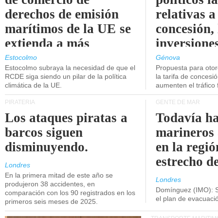
derechos de emisión
relativas a
marítimos de la UE se
concesión, 
extienda a más
inversiones
buques.
intermodal
Estocolmo
Génova
Estocolmo subraya la necesidad de que el
Propuesta para oto
RCDE siga siendo un pilar de la política
la tarifa de concesi
climática de la UE.
aumenten el tráfico f
PIRATERÍA
GENTE DE MAR
Los ataques piratas a
Todavía ha
barcos siguen
marineros
disminuyendo.
en la regió
estrecho d
Londres
En la primera mitad de este año se
Londres
produjeron 38 accidentes, en
Domínguez (IMO): S
comparación con los 90 registrados en los
el plan de evacuac
primeros seis meses de 2025.