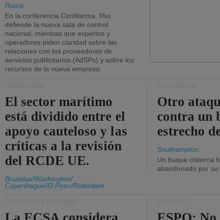
Roma
En la conferencia Confitarma, Rixi
defiende la nueva sala de control
nacional, mientras que expertos y
operadores piden claridad sobre las
relaciones con los proveedores de
servicios publicitarios (AdSPs) y sobre los
recursos de la nueva empresa.
LEGISLACIÓN
ACCIDENTES
El sector marítimo
Otro ataq
está dividido entre el
contra un 
apoyo cauteloso y las
estrecho d
críticas a la revisión
Southampton
del RCDE UE.
Un buque cisterna f
abandonado por su t
Bruselas/Washington/
Copenhague/El Pireo/Róterdam
TRANSPORTE MARÍTIMO
PUERTOS
La ECSA considera
ESPO: No 