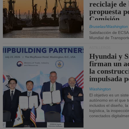
reciclaje de
propuesta p
Comisión.
Bruselas/Washington
Satisfacción de ECSA
Mundial de Transport
ASTILLEROS
Hyundai y 
firman un a
la construcc
impulsada p
Washington
El objetivo es un sist
autónomo en el que t
incluidos el diseño, la
logística, la inspecci
conectados digitalme