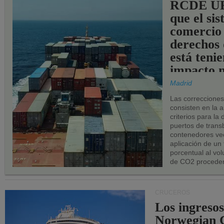
RCDE UE
que el si
comercio
derechos 
está teni
impacto n
los puerto
Madrid
UE.
Las correccione
consisten en la a
criterios para la
puertos de trans
contenedores vec
aplicación de un
porcentual al vo
de CO2 proceden
CRUCEROS
Los ingresos
Norwegian C