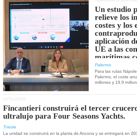
TRANSPORTE MARÍTIM
Un estudio 
relieve los 
costes y los 
contraprodu
aplicación 
UE a las co
marítimas co
de Sicilia.
Palermo
Para las rutas Nápol
Palermo, el coste anu
millones y 19,9 millo
ASTILLEROS
Fincantieri construirá el tercer crucer
ultralujo para Four Seasons Yachts.
Trieste
La unidad se construirá en la planta de Ancona y se entregará en 20