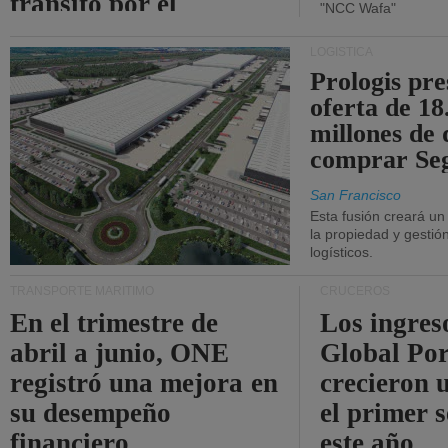
tránsito por el
"NCC Wafa"
estrecho de Ormuz.
LOGÍSTICA
Prologis pr
oferta de 18
millones de 
comprar Se
San Francisco
Esta fusión creará u
la propiedad y gestió
logísticos.
TRANSPORTE MARÍTIMO
CRUCEROS
En el trimestre de
Los ingres
abril a junio, ONE
Global Por
registró una mejora en
crecieron 
su desempeño
el primer 
financiero.
este año.