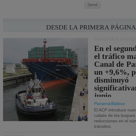
Send
DESDE LA PRIMERA PÁGIN
TRANSPORTE MARÍTIM
En el segund
el tráfico m
Canal de Pa
un +9,6%, p
disminuyó
significativ
junio.
Panamá/Balboa
El ACP introduce nuev
calado de los buques
reducciones en el nú
tránsitos.