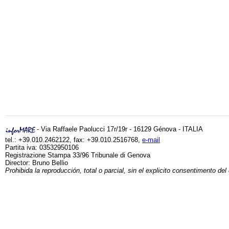
- Via Raffaele Paolucci 17r/19r - 16129 Génova - ITALIA
tel.: +39.010.2462122, fax: +39.010.2516768,
e-mail
Partita iva: 03532950106
Registrazione Stampa 33/96 Tribunale di Genova
Director: Bruno Bellio
Prohibida la reproducción, total o parcial, sin el explicito consentimento del 