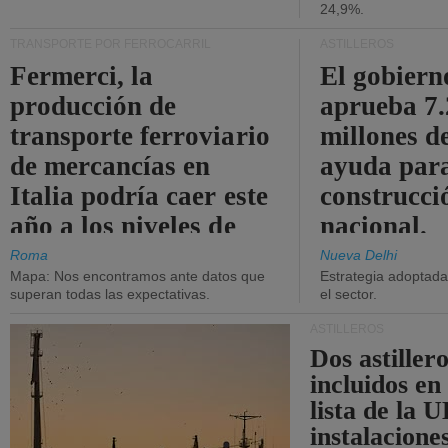
24,9%.
TRANSPORTE POR FERROCARRIL
ASTILLEROS
Fermerci, la
El gobiern
producción de
aprueba 7
transporte ferroviario
millones d
de mercancías en
ayuda para
Italia podría caer este
construcci
año a los niveles de
nacional.
2015.
Roma
Nueva Delhi
Mapa: Nos encontramos ante datos que
Estrategia adoptada 
superan todas las expectativas.
el sector.
ASTILLEROS
Dos astillero
incluidos en
lista de la 
instalacione