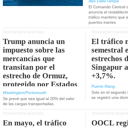
Abu Dabi/Tampa
El Comando Central 
anuncia el restableci
tráfico marítimo que e
puertos iraníes.
TRANSPORTE MARÍTIMO
TRANSPORTE MARÍT
Trump anuncia un
El tráfico
impuesto sobre las
semestral e
mercancías que
estrechos 
transitan por el
Singapur 
estrecho de Ormuz,
+3,7%.
protegido por Estados
Puerto Klang
Unidos.
Solo en el segundo 
Washington/Portsmouth
se registró una dism
Se prevé que sea igual al 20% del valor
de las cargas transportadas.
TRANSPORTE MARÍTIMO
TRANSPORTE MARÍT
En mayo, el tráfico
OOCL regi