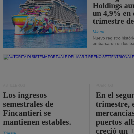
Holdings a
un 4,9% en 
trimestre de
Miami
Nuevo registro histór
embarcaron en los bar
ASTILLEROS
PUERTOS
Los ingresos
En el segu
semestrales de
trimestre, 
Fincantieri se
mercancías
mantienen estables.
puertos al
creció un 
Trieste