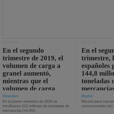
PUERTOS
PUERTOS
En el segundo
En el segu
trimestre de 2019, el
trimestre, 
volumen de carga a
españoles 
granel aumentó,
144,8 mill
mientras que el
toneladas 
volumen de carga
mercancías
general disminuyó.
Róterdam
Madrid
En el primer semestre de 2026 se
Récord para mercan
movilizaron 212 millones de toneladas de
convencionales (en
mercancías (+0,4%).