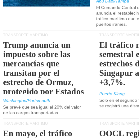
Abu Dabi/Tampa
El Comando Central 
anuncia el restableci
tráfico marítimo que e
puertos iraníes.
TRANSPORTE MARÍTIMO
TRANSPORTE MARÍT
Trump anuncia un
El tráfico
impuesto sobre las
semestral e
mercancías que
estrechos 
transitan por el
Singapur 
estrecho de Ormuz,
+3,7%.
protegido por Estados
Puerto Klang
Unidos.
Solo en el segundo 
Washington/Portsmouth
se registró una dism
Se prevé que sea igual al 20% del valor
de las cargas transportadas.
TRANSPORTE MARÍTIMO
TRANSPORTE MARÍT
En mayo, el tráfico
OOCL regi