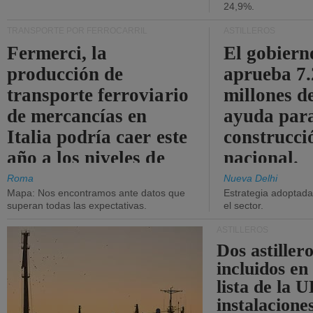
24,9%.
TRANSPORTE POR FERROCARRIL
ASTILLEROS
Fermerci, la
El gobiern
producción de
aprueba 7
transporte ferroviario
millones d
de mercancías en
ayuda para
Italia podría caer este
construcci
año a los niveles de
nacional.
2015.
Roma
Nueva Delhi
Mapa: Nos encontramos ante datos que
Estrategia adoptada 
superan todas las expectativas.
el sector.
ASTILLEROS
Dos astillero
incluidos en
lista de la 
instalacione