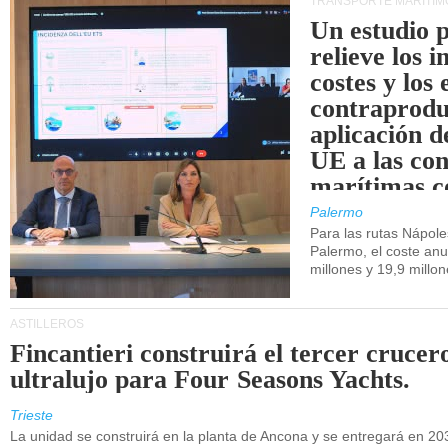
TRANSPORTE MARÍTIM
Un estudio 
relieve los 
costes y los 
contraprodu
aplicación 
UE a las co
marítimas co
de Sicilia.
Palermo
Para las rutas Nápol
Palermo, el coste anu
millones y 19,9 millo
ASTILLEROS
Fincantieri construirá el tercer crucer
ultralujo para Four Seasons Yachts.
Trieste
La unidad se construirá en la planta de Ancona y se entregará en 20