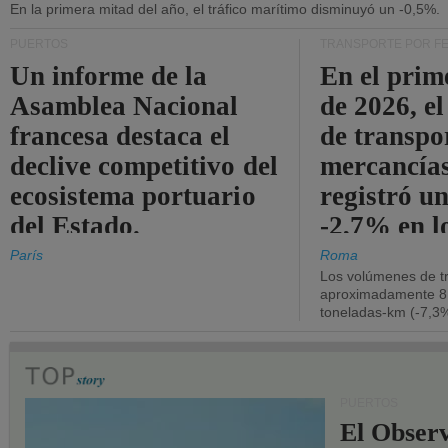
En la primera mitad del año, el tráfico marítimo disminuyó un -0,5%.
PUERTOS
TRANSPORTE POR F
Un informe de la
En el prim
Asamblea Nacional
de 2026, e
francesa destaca el
de transpo
declive competitivo del
mercancía
ecosistema portuario
registró un
del Estado.
-2,7% en l
operativos
París
Roma
Los volúmenes de tr
aproximadamente 8.
toneladas-km (-7,3%
PUERTOS
El Observ