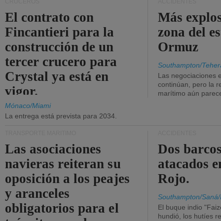
CRUCEROS
ACCIDENTES
El contrato con
Más explos
Fincantieri para la
zona del e
construcción de un
Ormuz
tercer crucero para
Southampton/Teher
Crystal ya está en
Las negociaciones 
continúan, pero la r
vigor.
marítimo aún parece
Mónaco/Miami
La entrega está prevista para 2034.
TRANSPORTE MARÍTIMO
ACCIDENTES
Las asociaciones
Dos barcos
navieras reiteran su
atacados e
oposición a los peajes
Rojo.
y aranceles
Southampton/Saná/
obligatorios para el
El buque indio "Fai
hundió, los hutíes re