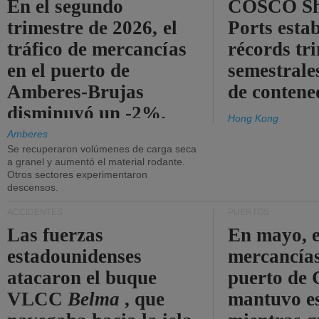
En el segundo
COSCO Sh
trimestre de 2026, el
Ports esta
tráfico de mercancías
récords tr
en el puerto de
semestrales
Amberes-Brujas
de contene
disminuyó un -2%.
Hong Kong
Amberes
Se recuperaron volúmenes de carga seca
a granel y aumentó el material rodante.
Otros sectores experimentaron
descensos.
ACCIDENTES
PUERTOS
Las fuerzas
En mayo, e
estadounidenses
mercancías
atacaron el buque
puerto de 
VLCC
Belma
, que
mantuvo es