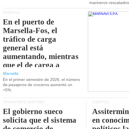
marineros rescatados
PUERTOS
En el puerto de
Marsella-Fos, el
tráfico de carga
general está
aumentando, mientras
que el de carga a
granel está
Marsella
En el primer semestre de 2026, el número
disminuyendo.
de pasajeros de cruceros aumentó un
+5%.
TRANSPORTE MARÍTIMO
PUERTOS
El gobierno sueco
Assitermin
solicita que el sistema
en conocim
de comercio de
políticos l