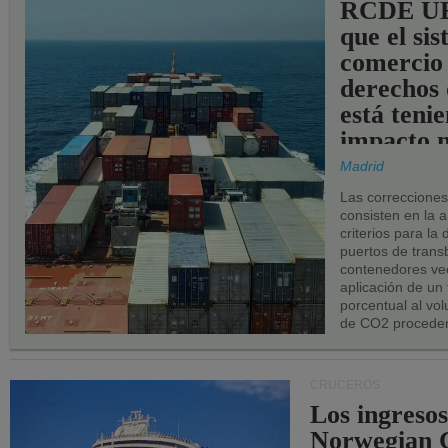
RCDE UE
que el si
comercio
derechos 
está teni
impacto n
los puerto
Madrid
UE.
Las correccione
consisten en la a
criterios para la
puertos de trans
contenedores vec
aplicación de un
porcentual al vo
de CO2 proceden
CRUCEROS
Los ingresos
Norwegian C