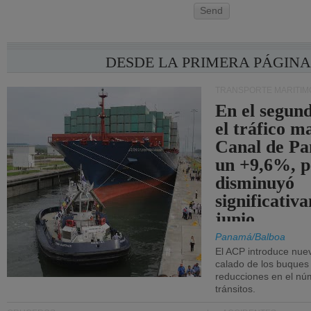
Send
DESDE LA PRIMERA PÁGIN
TRANSPORTE MARÍTIM
En el segund
el tráfico m
Canal de Pa
un +9,6%, p
disminuyó
significativ
junio.
Panamá/Balboa
El ACP introduce nuev
calado de los buques
reducciones en el nú
tránsitos.