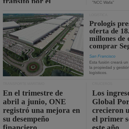
tránsito por el
"NCC Wafa"
estrecho de Ormuz.
LOGÍSTICA
Prologis pr
oferta de 18
millones de 
comprar Se
San Francisco
Esta fusión creará u
la propiedad y gestió
logísticos.
TRANSPORTE MARÍTIMO
CRUCEROS
En el trimestre de
Los ingres
abril a junio, ONE
Global Por
registró una mejora en
crecieron 
su desempeño
el primer 
financiero.
este año.