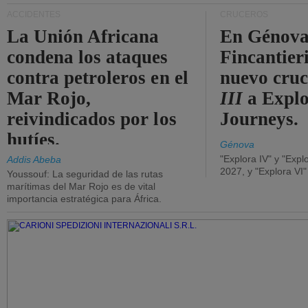
ACCIDENTES
CRUCEROS
La Unión Africana
En Génova
condena los ataques
Fincantieri
contra petroleros en el
nuevo cru
Mar Rojo,
III
a Expl
reivindicados por los
Journeys.
hutíes.
Génova
"Explora IV" y "Expl
Addis Abeba
2027, y "Explora VI
Youssouf: La seguridad de las rutas
marítimas del Mar Rojo es de vital
importancia estratégica para África.