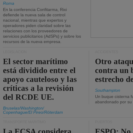
Roma
En la conferencia Confitarma, Rixi
defiende la nueva sala de control
nacional, mientras que expertos y
operadores piden claridad sobre las
relaciones con los proveedores de
servicios publicitarios (AdSPs) y sobre los
recursos de la nueva empresa.
LEGISLACIÓN
ACCIDENTES
El sector marítimo
Otro ataq
está dividido entre el
contra un 
apoyo cauteloso y las
estrecho d
críticas a la revisión
Southampton
del RCDE UE.
Un buque cisterna f
abandonado por su t
Bruselas/Washington/
Copenhague/El Pireo/Róterdam
TRANSPORTE MARÍTIMO
PUERTOS
La ECSA considera
ESPO: No 