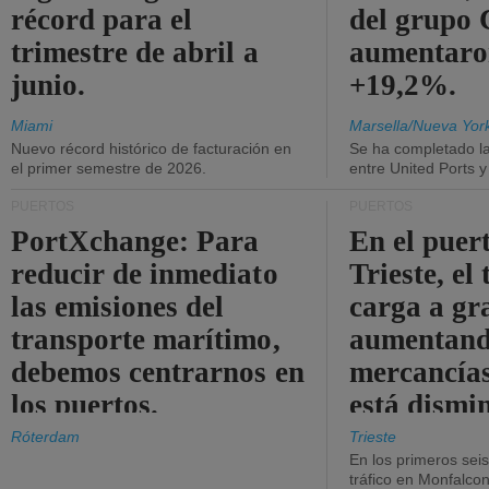
récord para el
del grup
trimestre de abril a
aumentaro
junio.
+19,2%.
Miami
Marsella/Nueva Yor
Nuevo récord histórico de facturación en
Se ha completado l
el primer semestre de 2026.
entre United Ports 
PUERTOS
PUERTOS
PortXchange: Para
En el puer
reducir de inmediato
Trieste, el 
las emisiones del
carga a gr
transporte marítimo,
aumentando
debemos centrarnos en
mercancías
los puertos.
está dismi
Róterdam
Trieste
En los primeros sei
tráfico en Monfalco