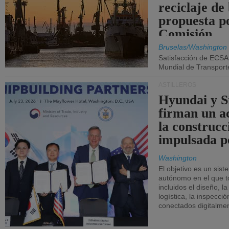
reciclaje de
propuesta p
Comisión.
Bruselas/Washington
Satisfacción de ECSA
Mundial de Transport
ASTILLEROS
Hyundai y 
firman un a
la construcc
impulsada p
Washington
El objetivo es un sist
autónomo en el que t
incluidos el diseño, la
logística, la inspecci
conectados digitalme