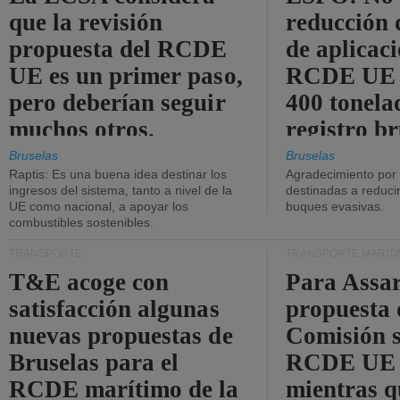
que la revisión
reducción 
propuesta del RCDE
de aplicaci
UE es un primer paso,
RCDE UE d
pero deberían seguir
400 tonela
muchos otros.
registro br
Bruselas
Bruselas
Raptis: Es una buena idea destinar los
Agradecimiento por
ingresos del sistema, tanto a nivel de la
destinadas a reducir
UE como nacional, a apoyar los
buques evasivas.
combustibles sostenibles.
TRANSPORTE
TRANSPORTE MARÍT
T&E acoge con
Para Assar
satisfacción algunas
propuesta 
nuevas propuestas de
Comisión s
Bruselas para el
RCDE UE e
RCDE marítimo de la
mientras q