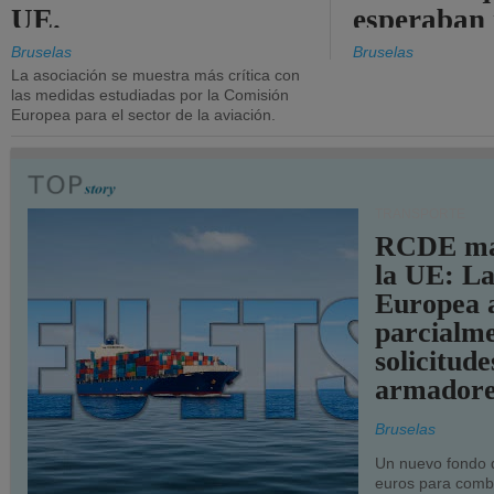
UE.
esperaban
más audac
Bruselas
Bruselas
La asociación se muestra más crítica con
las medidas estudiadas por la Comisión
Europea para el sector de la aviación.
TRANSPORTE
RCDE ma
la UE: L
Europea 
parcialme
solicitude
armadore
Bruselas
Un nuevo fondo 
euros para combu