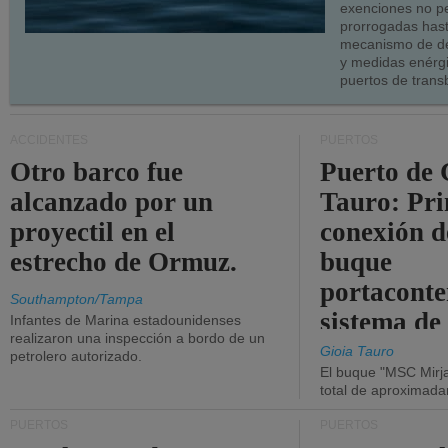
exenciones no p
prorrogadas has
mecanismo de de
y medidas enérgi
puertos de trans
ACCIDENTES
PUERTOS
Otro barco fue
Puerto de 
alcanzado por un
Tauro: Pr
proyectil en el
conexión d
estrecho de Ormuz.
buque
portaconte
Southampton/Tampa
sistema de
Infantes de Marina estadounidenses
realizaron una inspección a bordo de un
la red eléc
Gioia Tauro
petrolero autorizado.
El buque "MSC Mirja
total de aproximad
PUERTOS
PUERTOS