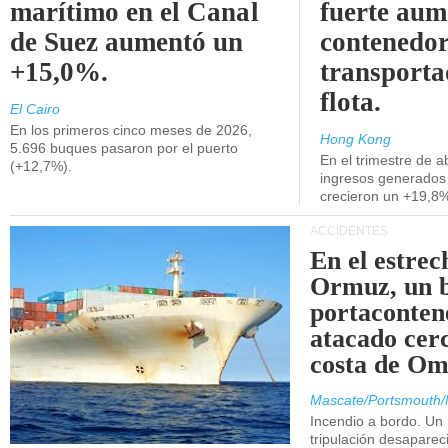
marítimo en el Canal
fuerte aum
de Suez aumentó un
contenedor
+15,0%.
transporta
flota.
El Cairo
En los primeros cinco meses de 2026,
Hong Kong
5.696 buques pasaron por el puerto
En el trimestre de abr
(+12,7%).
ingresos generados 
crecieron un +19,8
ACCIDENTES
En el estrec
Ormuz, un 
portaconten
atacado cerc
costa de Om
Mascate/Portsmouth/
Incendio a bordo. Un
tripulación desaparec