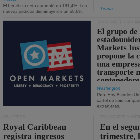
El beneficio neto aumentó un 191,4%. Los
Tirana
nuevos pedidos disminuyeron un 58,5%.
TRANSPORTE MARÍTIM
El grupo de
estadounide
Markets Ins
propone la 
una empresa
transporte 
contenedore
Washington
Rao: Hoy Estados Un
cártel de seis compañ
extranjeras.
CRUCEROS
TRANSPORTE MARÍT
Royal Caribbean
En el segu
registra ingresos
trimestre, 