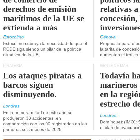
derechos de emisión
relativas a
marítimos de la UE se
concesión, 
extienda a más
inversiones
buques.
intermodal
Estocolmo
Génova
Estocolmo subraya la necesidad de que el
Propuesta para oto
RCDE siga siendo un pilar de la política
la tarifa de concesi
climática de la UE.
aumenten el tráfico f
PIRATERÍA
GENTE DE MAR
Los ataques piratas a
Todavía ha
barcos siguen
marineros
disminuyendo.
en la regió
estrecho d
Londres
En la primera mitad de este año se
Londres
produjeron 38 accidentes, en
Domínguez (IMO): S
comparación con los 90 registrados en los
el plan de evacuac
primeros seis meses de 2025.