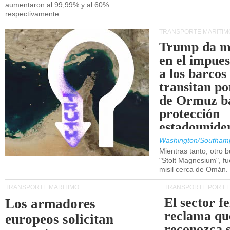
aumentaron al 99,99% y al 60%
respectivamente.
TRANSPORTE MARÍTIM
Trump da m
en el impue
a los barcos
transitan po
de Ormuz b
protección
estadounide
Washington/Southam
Mientras tanto, otro b
"Stolt Magnesium", f
misil cerca de Omán.
TRANSPORTE MARÍTIMO
TRANSPORTE POR F
El sector f
Los armadores
reclama qu
europeos solicitan
reconozca 