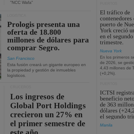
"NCC Wafa"
PUERTOS
El tráfico de
LOGÍSTICA
contenedores 
Prologis presenta una
puerto de Nu
York creció u
oferta de 18.800
en el segundo
millones de dólares para
trimestre.
comprar Segro.
Nueva York
En los primeros s
San Francisco
de 2026, se gesti
Esta fusión creará un gigante europeo en
4,43 millones de
la propiedad y gestión de inmuebles
(+0,2%).
logísticos.
PUERTOS
CRUCEROS
ICTSI registr
Los ingresos de
beneficio net
Global Port Holdings
de 363 millon
dólares (+24,
crecieron un 27% en
el segundo tr
el primer semestre de
Manila
este año.