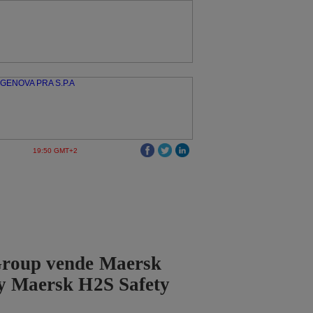
19:50 GMT+2
roup vende Maersk
 y Maersk H2S Safety