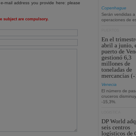
 e-mail address you provide here: please
Copenhague
Serán vendidas a
e subject are compulsory.
operaciones de esc
PUERTOS
En el trimestr
abril a junio, 
puerto de Ven
gestionó 6,3
millones de
toneladas de
mercancías (-
Venecia
El número de pas
cruceros disminu
-15,3%.
LOGÍSTICA
DP World adq
seis centros
logísticos de