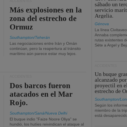
ACCIDENTES
sábado un ter
Más explosiones en la
servicio marí
Argelia.
zona del estrecho de
Génova
Ormuz
La línea Civitavec
Annaba compleme
Southampton/Teherán
rutas existentes 
Las negociaciones entre Irán y Omán
Sète a Argel y Bej
continúan, pero la reapertura al tránsito
marítimo aún parece estar muy lejos.
ACCIDENTES
Un buque gra
ACCIDENTES
alcanzado por
Dos barcos fueron
proyectil en e
estrecho de 
atacados en el Mar
Southampton/Lon
Rojo.
Según los informe
miembro de la tri
Southampton/Saná/Nueva Delhi
está desaparecid
El buque indio "Faize Noore Oliya" se
hundió, los hutíes reivindican el ataque al