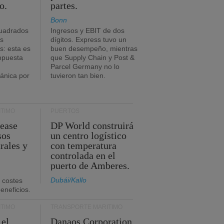
o.
partes.
Bonn
uadrados
Ingresos y EBIT de dos
s
dígitos. Express tuvo un
: esta es
buen desempeño, mientras
impuesta
que Supply Chain y Post &
Parcel Germany no lo
tánica por
tuvieron tan bien.
TIMO
PUERTOS
Lease
DP World construirá
sos
un centro logístico
rales y
con temperatura
controlada en el
puerto de Amberes.
Dubái/Kallo
 costes
eneficios.
TIMO
TRANSPORTE MARÍTIMO
 el
Danaos Corporation