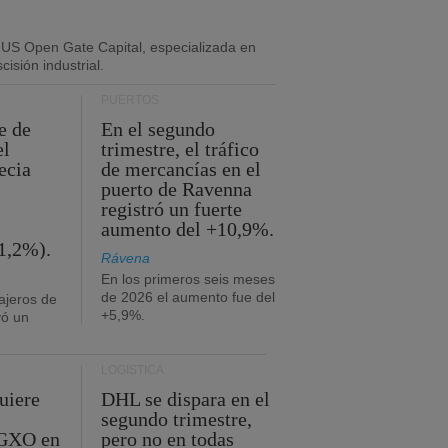
 US Open Gate Capital, especializada en
isión industrial.
PUERTOS
e de
En el segundo
el
trimestre, el tráfico
ecia
de mercancías en el
puerto de Ravenna
registró un fuerte
aumento del +10,9%.
1,2%).
Rávena
En los primeros seis meses
de 2026 el aumento fue del
ajeros de
+5,9%.
yó un
LOGÍSTICA
uiere
DHL se dispara en el
segundo trimestre,
 GXO en
pero no en todas