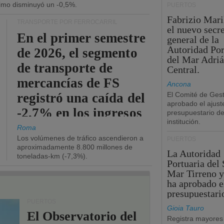
ítimo disminuyó un -0,5%.
PUERTOS
Fabrizio Maril
TRANSPORTE POR FERROCARRIL
el nuevo secre
En el primer semestre
general de la
Autoridad Por
de 2026, el segmento
del Mar Adriá
de transporte de
Central.
mercancías de FS
Ancona
registró una caída del
El Comité de Gest
aprobado el ajust
-2,7% en los ingresos
presupuestario de
institución.
operativos.
Roma
Los volúmenes de tráfico ascendieron a
PUERTOS
aproximadamente 8.800 millones de
La Autoridad
toneladas-km (-7,3%).
Portuaria del 
Mar Tirreno y
ha aprobado e
presupuestari
PUERTOS
Gioia Tauro
El Observatorio del
Registra mayores