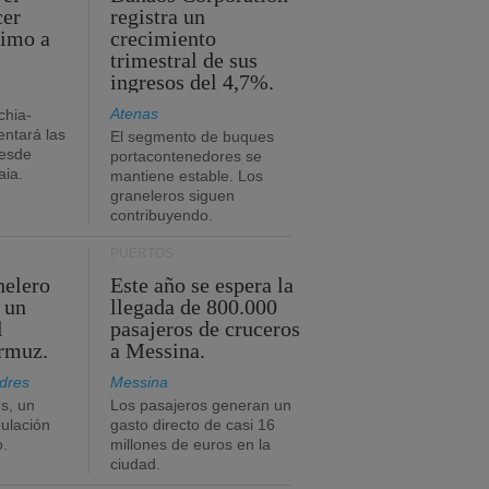
cer
registra un
timo a
crecimiento
trimestral de sus
ingresos del 4,7%.
Atenas
chia-
ntará las
El segmento de buques
desde
portacontenedores se
aia.
mantiene estable. Los
graneleros siguen
contribuyendo.
PUERTOS
nelero
Este año se espera la
 un
llegada de 800.000
l
pasajeros de cruceros
Ormuz.
a Messina.
dres
Messina
s, un
Los pasajeros generan un
pulación
gasto directo de casi 16
o.
millones de euros en la
ciudad.