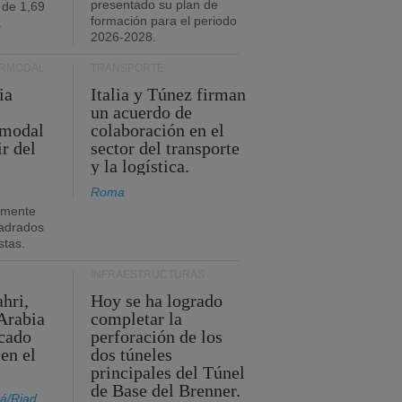
presentado su plan de
 de 1,69
formación para el periodo
.
2026-2028.
ERMODAL
TRANSPORTE
ia
Italia y Túnez firman
un acuerdo de
rmodal
colaboración en el
ir del
sector del transporte
y la logística.
Roma
amente
adrados
stas.
INFRAESTRUCTURAS
hri,
Hoy se ha logrado
Arabia
completar la
acado
perforación de los
 en el
dos túneles
principales del Túnel
de Base del Brenner.
á/Riad