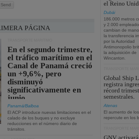
el Reino Unid
Send
Dubái
186.000 metros c
y 2.000 empleado
RIMERA PÁGINA
cambian de manos
la transferencia 
TRANSPORTE MARÍTIMO
por la Autoridad
Antimonopolio bri
En el segundo trimestre,
la adquisición de
el tráfico marítimo en el
Wincanton.
Canal de Panamá creció
TRANSPORTE MARÍ
un +9,6%, pero
Global Ship 
disminuyó
registra ingre
significativamente en
récord trimest
semestrales.
junio.
Atenas
Panamá/Balboa
El aumento de los
El ACP introduce nuevas limitaciones en el
repercute en los b
calado de los buques y no excluye
reducciones en el número diario de
TRANSPORTE MARÍ
tránsitos.
GNV activará