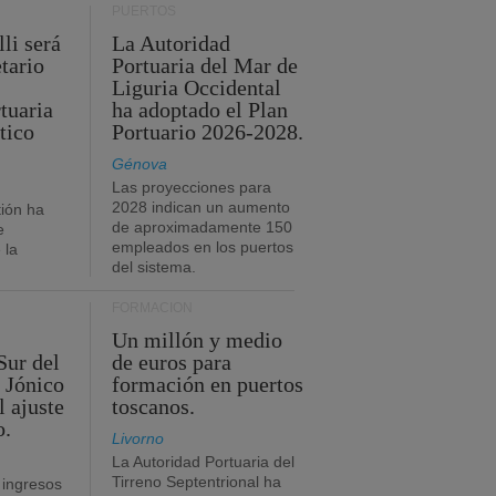
PUERTOS
li será
La Autoridad
tario
Portuaria del Mar de
Liguria Occidental
tuaria
ha adoptado el Plan
tico
Portuario 2026-2028.
Génova
Las proyecciones para
2028 indican un aumento
ión ha
de aproximadamente 150
e
empleados en los puertos
 la
del sistema.
FORMACIÓN
Un millón y medio
Sur del
de euros para
 Jónico
formación en puertos
l ajuste
toscanos.
o.
Livorno
La Autoridad Portuaria del
Tirreno Septentrional ha
 ingresos