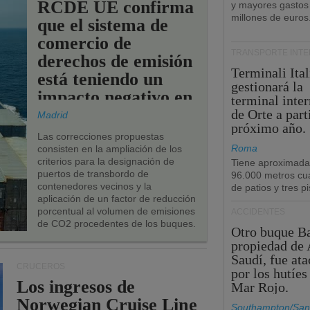
RCDE UE confirma
y mayores gastos
millones de euros
que el sistema de
comercio de
TRANSPORTE INT
derechos de emisión
Terminali Ital
está teniendo un
gestionará la
impacto negativo en
terminal inte
los puertos de la
de Orte a part
Madrid
próximo año.
UE.
Las correcciones propuestas
Roma
consisten en la ampliación de los
criterios para la designación de
Tiene aproximad
puertos de transbordo de
96.000 metros cu
contenedores vecinos y la
de patios y tres pi
aplicación de un factor de reducción
porcentual al volumen de emisiones
ACCIDENTES
de CO2 procedentes de los buques.
Otro buque Ba
propiedad de 
Saudí, fue at
CRUCEROS
por los hutíes
Los ingresos de
Mar Rojo.
Norwegian Cruise Line
Southampton/San