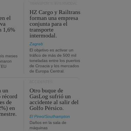
TRANSPORTE INTERMODAL
HZ Cargo y Railtrans
en el
forman una empresa
eva
conjunta para el
n 1,6%
transporte
intermodal.
Zagreb
El objetivo es activar un
tráfico de más de 500 mil
eis meses
toneladas entre los puertos
onaron
de Croacia y los mercados
 TEU
de Europa Central.
ACCIDENTES
a un
Otro buque de
o récord
GasLog sufrió un
es de
accidente al salir del
2%) en
Golfo Pérsico.
imestre.
El Pireo/Southampton
Daños en la sala de
máquinas