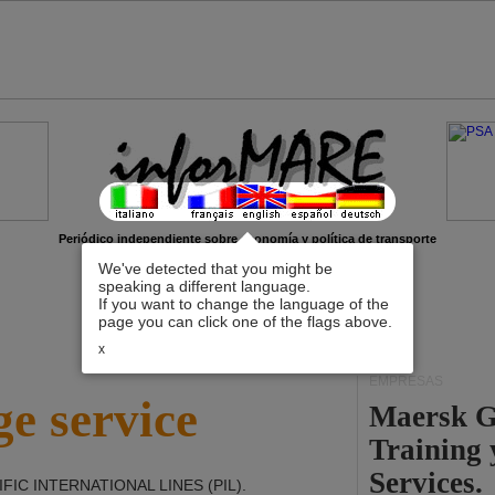
Periódico independiente sobre economía y política de transporte
We've detected that you might be
speaking a different language.
If you want to change the language of the
page you can click one of the flags above.
x
EMPRESAS
e service
Maersk G
Training
Services.
IFIC INTERNATIONAL LINES (PIL)
.