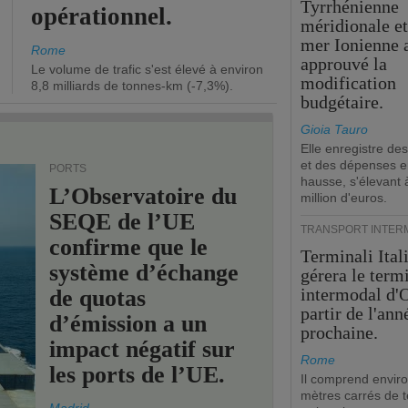
Tyrrhénienne
opérationnel.
méridionale et
mer Ionienne 
Rome
approuvé la
Le volume de trafic s'est élevé à environ
modification
8,8 milliards de tonnes-km (-7,3%).
budgétaire.
Gioia Tauro
Elle enregistre des
et des dépenses 
PORTS
hausse, s'élevant 
L’Observatoire du
million d'euros.
SEQE de l’UE
TRANSPORT INTER
confirme que le
Terminali Ital
système d’échange
gérera le term
intermodal d'O
de quotas
partir de l'ann
d’émission a un
prochaine.
impact négatif sur
Rome
les ports de l’UE.
Il comprend envir
mètres carrés de t