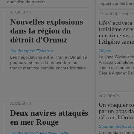
quotidien de transits.
impact sur les bén
ACCIDENTS
TRANSPORT MARIT
Nouvelles explosions
GNV activera
troisième serv
dans la région du
maritime vers
détroit d'Ormuz
l'Algérie same
Gênes
Southampton/Téhéran
La ligne Civitavecc
Les négociations entre l'Iran et Oman se
Annaba compléter
poursuivent, mais la réouverture au
lignes existantes r
transit maritime semble encore lointaine.
Sète à Alger et Béj
ACCIDENTS
ACCIDENTS
Un vraquier t
par un obus da
Deux navires attaqués
détroit d'Orm
en mer Rouge
Southampton/Lon
Un membre d'équ
Southampton/San'a/New Delhi