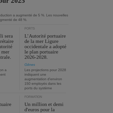
our 2025
roduction a augmenté de 5 %. Les nouvelles
gmenté de 48 %.
PORTS
li sera
L’Autorité portuaire
rétaire
de la mer Ligure
utorité
occidentale a adopté
a mer
le plan portuaire
trale.
2026-2028.
Gênes
on a
Les projections pour 2028
ment
indiquent une
augmentation d'environ
150 employés dans les
ports du système
FORMATION
tuaire
Un million et demi
d'euros pour la