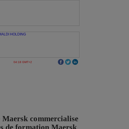
04:18 GMT+2
 Maersk commercialise
ces de formation Maersk