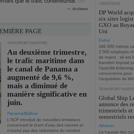
cernant que le trafic conteneurisé.
LOGISTIQUE
›››
Archives
DP World acqu
six sites logis
GXO au Roya
REMIÈRE PAGE
Uni
Dubaï
TRANSPORT MARITIME
186 000 mètres ca
Au deuxième trimestre,
2 000 employés c
de mains : tel est l
le trafic maritime dans
transfert imposé p
le canal de Panama a
l’autorité britanniq
concurrence pour
augmenté de 9,6 %,
l’acquisition de W
mais a diminué de
TRANSPORT MARIT
manière significative en
Global Ship L
juin.
annonce des r
trimestriels et
Panama/Balboa
semestriels re
L'ACP introduit de nouvelles limitations
concernant le tirant d'eau des navires et
Athènes
n'exclut pas des réductions du nombre
La hausse des coû