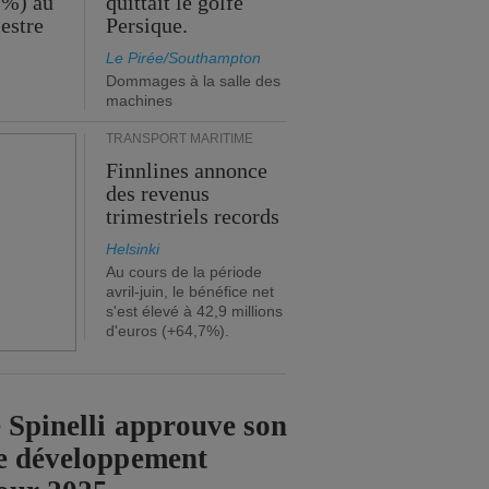
 %) au
quittait le golfe
estre
Persique.
Le Pirée/Southampton
Dommages à la salle des
machines
TRANSPORT MARITIME
Finnlines annonce
des revenus
trimestriels records
Helsinki
Au cours de la période
avril-juin, le bénéfice net
s'est élevé à 42,9 millions
d'euros (+64,7%).
 Spinelli approuve son
e développement