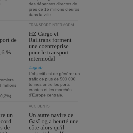
u.
des dépenses directes de
près de 16 millions d'euros
dans la ville.
TRANSPORT INTERMODAL
HZ Cargo et
port de
Railtrans forment
une coentreprise
1,6 %
pour le transport
intermodal
Zagreb
L’objectif est de générer un
trafic de plus de 500 000
premiers
tonnes entre les ports
 millions
croates et les marchés
d’Europe centrale.
+0,2%).
ACCIDENTS
tre un
Un autre navire de
ecord
GasLog a heurté une
s de
côte alors qu'il