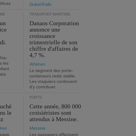
éfices
Dubaï/Kallo
IME
TRANSPORT MARITIME
 un
Danaos Corporation
ice
annonce une
croissance
di.
trimestrielle de son
chiffre d'affaires de
4,7 %.
hia-
a les
Athènes
eliant
Le segment des porte-
aïa.
conteneurs reste stable.
Les vraquiers continuent
d'y contribuer.
PORTS
ouché
Cette année, 800 000
ns le
croisiéristes sont
uz
attendus à Messine.
dres
Messine
ipage
Les passagers effectuent