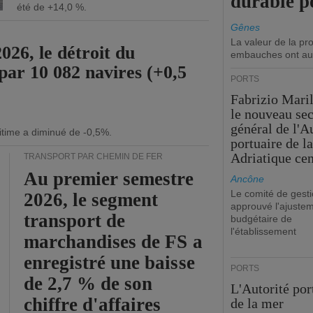
durable p
été de +14,0 %.
Gênes
La valeur de la p
26, le détroit du
embauches ont au
par 10 082 navires (+0,5
PORTS
Fabrizio Maril
le nouveau sec
général de l'A
itime a diminué de -0,5%.
portuaire de l
Adriatique cen
TRANSPORT PAR CHEMIN DE FER
Au premier semestre
Ancône
Le comité de gesti
2026, le segment
approuvé l'ajuste
transport de
budgétaire de
l'établissement
marchandises de FS a
enregistré une baisse
PORTS
de 2,7 % de son
L'Autorité por
chiffre d'affaires
de la mer