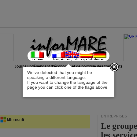
x
Journal indépendant d'économie et de politique des transports
We've detected that you might be
speaking a different language.
If you want to change the language of the
page you can click one of the flags above.
ENTREPRISES
Le groupe
les servi