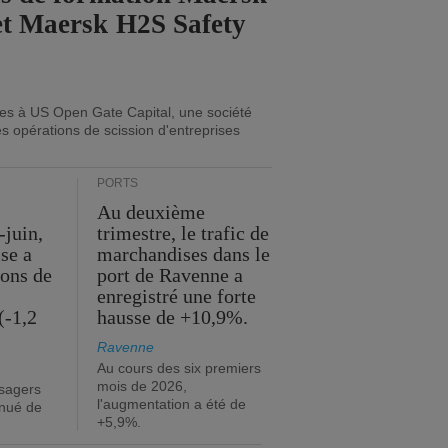
et Maersk H2S Safety
ues à US Open Gate Capital, une société
es opérations de scission d'entreprises
PORTS
Au deuxième
-juin,
trimestre, le trafic de
ise a
marchandises dans le
ions de
port de Ravenne a
enregistré une forte
(-1,2
hausse de +10,9%.
Ravenne
Au cours des six premiers
mois de 2026,
sagers
l'augmentation a été de
inué de
+5,9%.