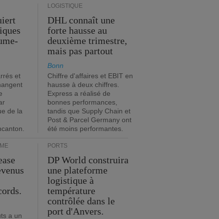
LOGISTIQUE
iert
DHL connaît une
tiques
forte hausse au
ume-
deuxième trimestre,
mais pas partout
Bonn
rrés et
Chiffre d'affaires et EBIT en
hangent
hausse à deux chiffres.
e
Express a réalisé de
ar
bonnes performances,
ue de la
tandis que Supply Chain et
Post & Parcel Germany ont
incanton.
été moins performantes.
IME
PORTS
ease
DP World construira
evenus
une plateforme
logistique à
cords.
température
contrôlée dans le
port d'Anvers.
ts a un