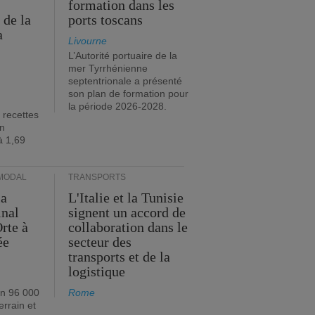
formation dans les
 de la
ports toscans
a
Livourne
L’Autorité portuaire de la
mer Tyrrhénienne
septentrionale a présenté
son plan de formation pour
la période 2026-2028.
 recettes
en
à 1,69
MODAL
TRANSPORTS
ia
L'Italie et la Tunisie
inal
signent un accord de
rte à
collaboration dans le
ée
secteur des
transports et de la
logistique
on 96 000
Rome
errain et