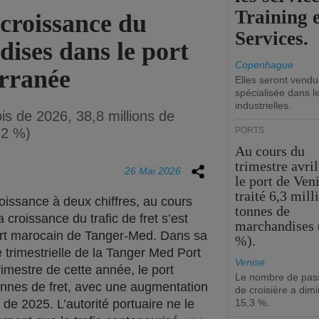
Training 
 croissance du
Services.
dises dans le port
Copenhague
rranée
Elles seront vend
spécialisée dans l
industrielles.
is de 2026, 38,8 millions de
,2 %)
PORTS
Au cours du
trimestre avril
26 Mai 2026
le port de Ven
traité 6,3 mill
roissance à deux chiffres, au cours
tonnes de
 croissance du trafic de fret s’est
marchandises 
ort marocain de Tanger-Med. Dans sa
%).
trimestrielle de la Tanger Med Port
Venise
imestre de cette année, le port
Le nombre de pas
 tonnes de fret, avec une augmentation
de croisière a dim
e 2025. L’autorité portuaire ne le
15,3 %.