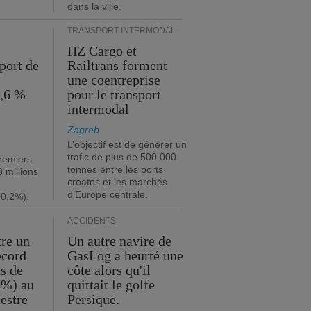
dans la ville.
TRANSPORT INTERMODAL
HZ Cargo et
port de
Railtrans forment
une coentreprise
1,6 %
pour le transport
intermodal
Zagreb
L’objectif est de générer un
trafic de plus de 500 000
premiers
tonnes entre les ports
 millions
croates et les marchés
d’Europe centrale.
+0,2%).
ACCIDENTS
tre un
Un autre navire de
ecord
GasLog a heurté une
s de
côte alors qu'il
 %) au
quittait le golfe
estre
Persique.