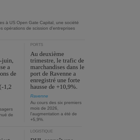
ues à US Open Gate Capital, une société
es opérations de scission d'entreprises
PORTS
Au deuxième
-juin,
trimestre, le trafic de
ise a
marchandises dans le
ions de
port de Ravenne a
enregistré une forte
(-1,2
hausse de +10,9%.
Ravenne
Au cours des six premiers
mois de 2026,
sagers
l'augmentation a été de
inué de
+5,9%.
LOGISTIQUE