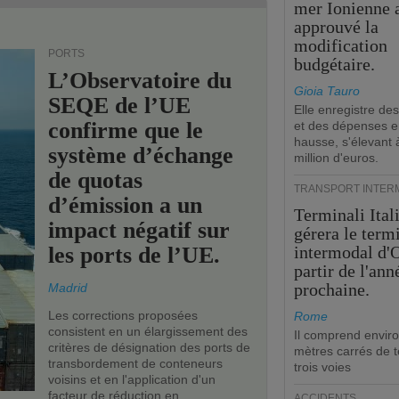
mer Ionienne 
approuvé la
modification
PORTS
budgétaire.
L’Observatoire du
Gioia Tauro
SEQE de l’UE
Elle enregistre des
confirme que le
et des dépenses 
hausse, s'élevant 
système d’échange
million d'euros.
de quotas
TRANSPORT INTER
d’émission a un
Terminali Ital
impact négatif sur
gérera le term
les ports de l’UE.
intermodal d'O
partir de l'ann
prochaine.
Madrid
Les corrections proposées
Rome
consistent en un élargissement des
Il comprend envir
critères de désignation des ports de
mètres carrés de t
transbordement de conteneurs
trois voies
voisins et en l'application d'un
facteur de réduction en
ACCIDENTS