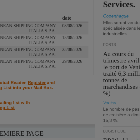
Services.
Copenhague
date
Elles seront vend
NEAN SHIPPING COMPANY
08/08/2026
spécialisée dans l
ITALIA S.P.A.
industrielles.
NEAN SHIPPING COMPANY
13/08/2026
ITALIA S.P.A.
PORTS
NEAN SHIPPING COMPANY
23/08/2026
Au cours du
ITALIA S.P.A.
trimestre avril
NEAN SHIPPING COMPANY
29/08/2026
le port de Ven
ITALIA S.P.A.
traité 6,3 mill
tonnes de
robat Reader.
Register
and
marchandises 
ng List into your Mail Box.
%).
iling list with
Venise
ing List
Le nombre de pas
de croisière a dim
15,3 %.
LOGISTIQUE
REMIÈRE PAGE