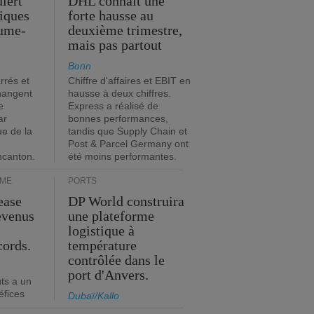
iert
DHL connaît une
tiques
forte hausse au
ume-
deuxième trimestre,
mais pas partout
Bonn
rrés et
Chiffre d'affaires et EBIT en
hangent
hausse à deux chiffres.
e
Express a réalisé de
ar
bonnes performances,
ue de la
tandis que Supply Chain et
Post & Parcel Germany ont
incanton.
été moins performantes.
IME
PORTS
ease
DP World construira
evenus
une plateforme
logistique à
cords.
température
contrôlée dans le
port d'Anvers.
ts a un
éfices
Dubaï/Kallo