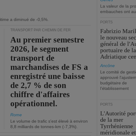
La valeur de la p
embauches ont au
itime a diminué de -0,5%.
PORTS
Fabrizio Maril
TRANSPORT PAR CHEMIN DE FER
le nouveau sec
Au premier semestre
général de l'A
2026, le segment
portuaire de l
Adriatique cen
transport de
marchandises de FS a
Ancône
Le comité de gesti
enregistré une baisse
approuvé l'ajuste
budgétaire de
de 2,7 % de son
l'établissement
chiffre d'affaires
opérationnel.
PORTS
L'Autorité por
Rome
de la mer
Le volume de trafic s'est élevé à environ
Tyrrhénienne
8,8 milliards de tonnes-km (-7,3%).
méridionale et