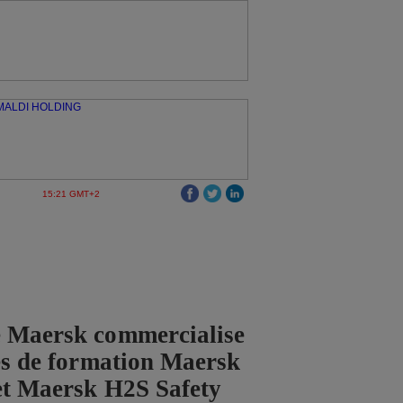
15:21 GMT+2
 Maersk commercialise
ces de formation Maersk
et Maersk H2S Safety