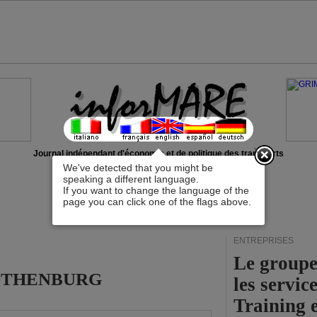
x
Journal indépendant d'économie et de politique des transports
We've detected that you might be
speaking a different language.
If you want to change the language of the
page you can click one of the flags above.
ENTREPRISES
Le groupe
r GOTHENBURG
les servi
Training 