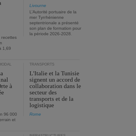
a
Livourne
L’Autorité portuaire de la
mer Tyrrhénienne
septentrionale a présenté
son plan de formation pour
la période 2026-2028.
 recettes
en
à 1,69
MODAL
TRANSPORTS
ia
L'Italie et la Tunisie
inal
signent un accord de
rte à
collaboration dans le
ée
secteur des
transports et de la
logistique
on 96 000
Rome
errain et
INFRASTRUCTURES