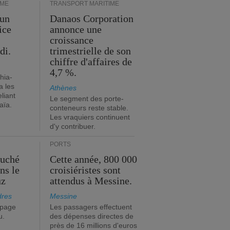
IME
TRANSPORT MARITIME
 un
Danaos Corporation
ice
annonce une
croissance
di.
trimestrielle de son
chiffre d'affaires de
4,7 %.
hia-
a les
Athènes
eliant
Le segment des porte-
aïa.
conteneurs reste stable.
Les vraquiers continuent
d'y contribuer.
PORTS
ouché
Cette année, 800 000
ns le
croisiéristes sont
uz
attendus à Messine.
dres
Messine
ipage
Les passagers effectuent
u.
des dépenses directes de
près de 16 millions d'euros