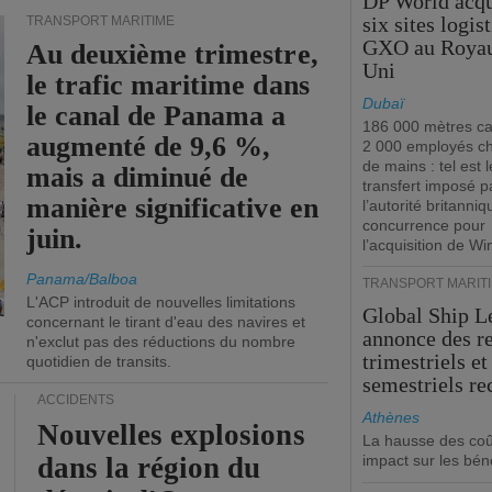
DP World acqu
six sites logis
TRANSPORT MARITIME
GXO au Roya
Au deuxième trimestre,
Uni
le trafic maritime dans
Dubaï
le canal de Panama a
186 000 mètres ca
augmenté de 9,6 %,
2 000 employés c
de mains : tel est l
mais a diminué de
transfert imposé p
manière significative en
l’autorité britanniq
concurrence pour
juin.
l’acquisition de W
Panama/Balboa
TRANSPORT MARIT
L'ACP introduit de nouvelles limitations
Global Ship L
concernant le tirant d'eau des navires et
annonce des r
n'exclut pas des réductions du nombre
trimestriels et
quotidien de transits.
semestriels re
ACCIDENTS
Athènes
Nouvelles explosions
La hausse des coû
dans la région du
impact sur les bén