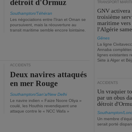
détroit d'Ormuz
TRANSPORT MARIT
GNV activera
Southampton/Téhéran
troisième serv
Les négociations entre l'Iran et Oman se
maritime vers
poursuivent, mais la réouverture au
l'Algérie same
transit maritime semble encore lointaine.
Gênes
La ligne Civitavecc
Annaba compléter
lignes existantes r
Sète à Alger et Béj
ACCIDENTS
Deux navires attaqués
en mer Rouge
ACCIDENTS
Un vraquier t
Southampton/San'a/New Delhi
par un obus da
Le navire indien « Faize Noore Oliya »
détroit d'Orm
coulé, les Houthis revendiquent une
attaque contre le « NCC Wafa »
Southampton/Lon
Un membre d'équ
serait porté dispar