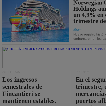
Norwegian C
Holdings a
un 4,9% en 
trimestre de
Miami
Nuevo registro histór
embarcaron en los bar
ASTILLEROS
PUERTOS
Los ingresos
En el segu
semestrales de
trimestre, 
Fincantieri se
mercancías
mantienen estables.
puertos al