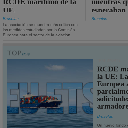
RCDE marítimo de la
mientras q
UE.
esperaban
más audac
Bruselas
Bruselas
La asociación se muestra más crítica con
las medidas estudiadas por la Comisión
Europea para el sector de la aviación.
TRANSPORTE
RCDE ma
la UE: L
Europea 
parcialme
solicitude
armadore
Bruselas
Un nuevo fondo 