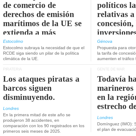
de comercio de
políticos l
derechos de emisión
relativas a
marítimos de la UE se
concesión, 
extienda a más
inversiones
buques.
intermodal
Estocolmo
Génova
Estocolmo subraya la necesidad de que el
Propuesta para oto
RCDE siga siendo un pilar de la política
la tarifa de concesi
climática de la UE.
aumenten el tráfico f
PIRATERÍA
GENTE DE MAR
Los ataques piratas a
Todavía ha
barcos siguen
marineros
disminuyendo.
en la regió
estrecho d
Londres
En la primera mitad de este año se
Londres
produjeron 38 accidentes, en
Domínguez (IMO): S
comparación con los 90 registrados en los
el plan de evacuac
primeros seis meses de 2025.