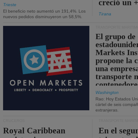
creció un 
Trieste
El beneficio neto aumentó un 191,4%. Los
Tirana
nuevos pedidos disminuyeron un 58,5%.
TRANSPORTE MARÍTIM
El grupo de
estadounide
Markets Ins
propone la 
una empresa
transporte 
contenedore
Washington
Rao: Hoy Estados Un
cártel de seis compañ
extranjeras.
CRUCEROS
TRANSPORTE MARÍT
Royal Caribbean
En el segu