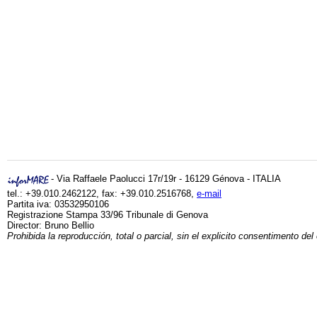
- Via Raffaele Paolucci 17r/19r - 16129 Génova - ITALIA
tel.: +39.010.2462122, fax: +39.010.2516768,
e-mail
Partita iva: 03532950106
Registrazione Stampa 33/96 Tribunale di Genova
Director: Bruno Bellio
Prohibida la reproducción, total o parcial, sin el explicito consentimento del 