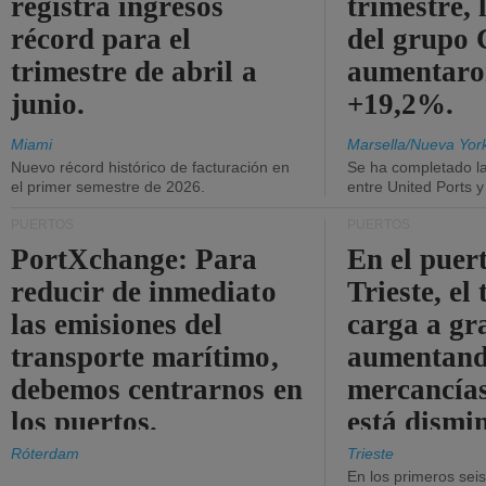
registra ingresos
trimestre, 
récord para el
del grup
trimestre de abril a
aumentaro
junio.
+19,2%.
Miami
Marsella/Nueva Yor
Nuevo récord histórico de facturación en
Se ha completado l
el primer semestre de 2026.
entre United Ports 
PUERTOS
PUERTOS
PortXchange: Para
En el puer
reducir de inmediato
Trieste, el 
las emisiones del
carga a gr
transporte marítimo,
aumentando
debemos centrarnos en
mercancías
los puertos.
está dismi
Róterdam
Trieste
En los primeros sei