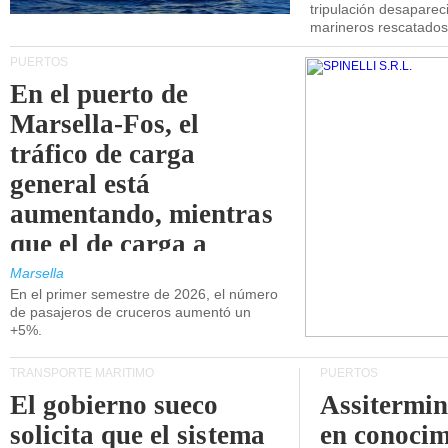
tripulación desaparec
marineros rescatados
PUERTOS
En el puerto de
Marsella-Fos, el
tráfico de carga
general está
aumentando, mientras
que el de carga a
granel está
Marsella
En el primer semestre de 2026, el número
disminuyendo.
de pasajeros de cruceros aumentó un
+5%.
TRANSPORTE MARÍTIMO
PUERTOS
El gobierno sueco
Assitermin
solicita que el sistema
en conocim