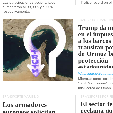
Las participaciones accionariales
Tráfico récord en el
aumentaron al 99,99% y al 60%
respectivamente.
TRANSPORTE MARÍTIM
Trump da m
en el impue
a los barcos
transitan po
de Ormuz b
protección
estadounide
Washington/Southam
Mientras tanto, otro b
"Stolt Magnesium", f
misil cerca de Omán.
TRANSPORTE MARÍTIMO
TRANSPORTE POR F
El sector f
Los armadores
reclama qu
europeos solicitan