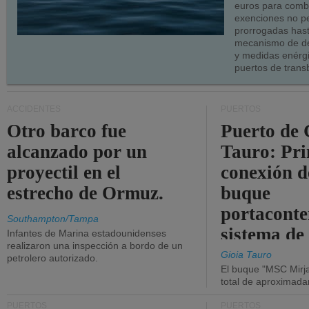
euros para combu
exenciones no p
prorrogadas has
mecanismo de de
y medidas enérgi
puertos de trans
ACCIDENTES
PUERTOS
Otro barco fue
Puerto de 
alcanzado por un
Tauro: Pr
proyectil en el
conexión d
estrecho de Ormuz.
buque
portaconte
Southampton/Tampa
sistema de
Infantes de Marina estadounidenses
realizaron una inspección a bordo de un
la red eléc
Gioia Tauro
petrolero autorizado.
El buque "MSC Mirja
total de aproximad
PUERTOS
PUERTOS