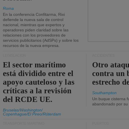
Roma
En la conferencia Confitarma, Rixi
defiende la nueva sala de control
nacional, mientras que expertos y
operadores piden claridad sobre las
relaciones con los proveedores de
servicios publicitarios (AdSPs) y sobre los
recursos de la nueva empresa.
LEGISLACIÓN
ACCIDENTES
El sector marítimo
Otro ataq
está dividido entre el
contra un 
apoyo cauteloso y las
estrecho d
críticas a la revisión
Southampton
del RCDE UE.
Un buque cisterna f
abandonado por su t
Bruselas/Washington/
Copenhague/El Pireo/Róterdam
TRANSPORTE MARÍTIMO
PUERTOS