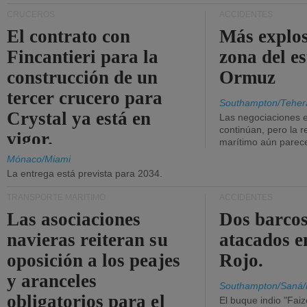
CRUCEROS
ACCIDENTES
El contrato con
Más explos
Fincantieri para la
zona del e
construcción de un
Ormuz
tercer crucero para
Southampton/Teher
Crystal ya está en
Las negociaciones 
continúan, pero la r
vigor.
marítimo aún parece
Mónaco/Miami
La entrega está prevista para 2034.
TRANSPORTE MARÍTIMO
ACCIDENTES
Las asociaciones
Dos barcos
navieras reiteran su
atacados e
oposición a los peajes
Rojo.
y aranceles
Southampton/Saná/
obligatorios para el
El buque indio "Fai