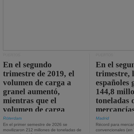
PUERTOS
PUERTOS
En el segundo
En el segu
trimestre de 2019, el
trimestre, 
volumen de carga a
españoles 
granel aumentó,
144,8 mill
mientras que el
toneladas 
volumen de carga
mercancías
general disminuyó.
Róterdam
Madrid
En el primer semestre de 2026 se
Récord para mercan
movilizaron 212 millones de toneladas de
convencionales (en