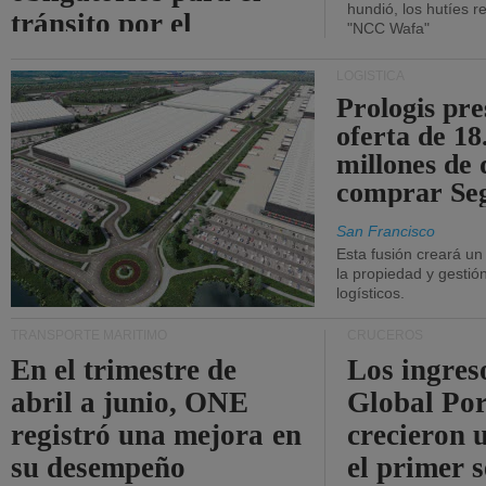
hundió, los hutíes re
tránsito por el
"NCC Wafa"
estrecho de Ormuz.
LOGÍSTICA
Prologis pr
oferta de 18
millones de 
comprar Se
San Francisco
Esta fusión creará u
la propiedad y gestió
logísticos.
TRANSPORTE MARÍTIMO
CRUCEROS
En el trimestre de
Los ingres
abril a junio, ONE
Global Por
registró una mejora en
crecieron 
su desempeño
el primer 