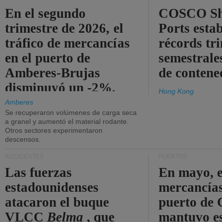
En el segundo
COSCO Sh
trimestre de 2026, el
Ports esta
tráfico de mercancías
récords tr
en el puerto de
semestrales
Amberes-Brujas
de contene
disminuyó un -2%.
Hong Kong
Amberes
Se recuperaron volúmenes de carga seca
a granel y aumentó el material rodante.
Otros sectores experimentaron
descensos.
ACCIDENTES
PUERTOS
Las fuerzas
En mayo, e
estadounidenses
mercancías
atacaron el buque
puerto de 
VLCC
Belma
, que
mantuvo es