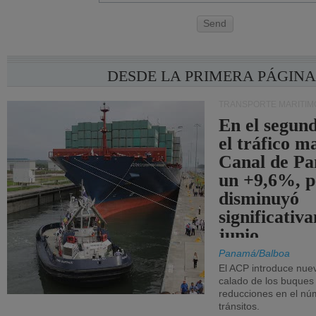
Send
DESDE LA PRIMERA PÁGIN
TRANSPORTE MARÍTIM
En el segund
el tráfico m
Canal de Pa
un +9,6%, p
disminuyó
significativ
junio.
Panamá/Balboa
El ACP introduce nuev
calado de los buques
reducciones en el nú
tránsitos.