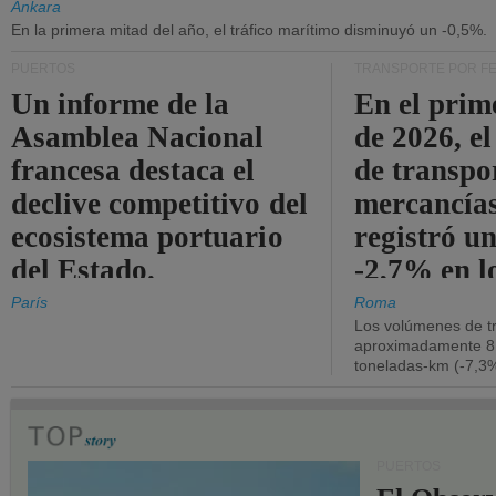
Ankara
En la primera mitad del año, el tráfico marítimo disminuyó un -0,5%.
PUERTOS
TRANSPORTE POR F
Un informe de la
En el prim
Asamblea Nacional
de 2026, e
francesa destaca el
de transpo
declive competitivo del
mercancía
ecosistema portuario
registró un
del Estado.
-2,7% en l
operativos
París
Roma
Los volúmenes de tr
aproximadamente 8.
toneladas-km (-7,3%
PUERTOS