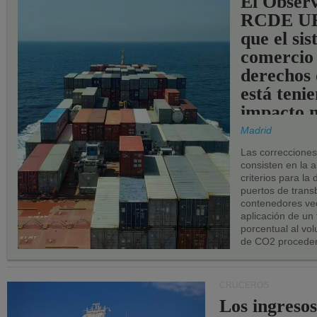
El Observ
RCDE UE
que el si
comercio
derechos 
está teni
impacto n
los puerto
Madrid
UE.
Las correccione
consisten en la a
criterios para la
puertos de trans
contenedores vec
aplicación de un
porcentual al vo
de CO2 proceden
CRUCEROS
Los ingresos