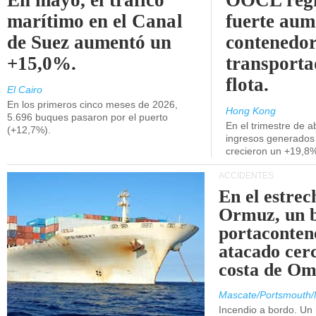
En mayo, el tráfico
OOCL regi
marítimo en el Canal
fuerte aum
de Suez aumentó un
contenedor
+15,0%.
transporta
flota.
El Cairo
En los primeros cinco meses de 2026,
Hong Kong
5.696 buques pasaron por el puerto
En el trimestre de abr
(+12,7%).
ingresos generados 
crecieron un +19,8
ACCIDENTES
En el estrec
Ormuz, un 
portaconten
atacado cerc
costa de Om
Mascate/Portsmouth/
Incendio a bordo. Un