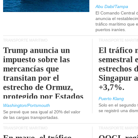
Abu Dabi/Tampa
El Comando Central 
anuncia el restableci
tráfico marítimo que e
puertos iraníes.
TRANSPORTE MARÍTIMO
TRANSPORTE MARÍT
Trump anuncia un
El tráfico
impuesto sobre las
semestral e
mercancías que
estrechos 
transitan por el
Singapur 
estrecho de Ormuz,
+3,7%.
protegido por Estados
Puerto Klang
Unidos.
Solo en el segundo 
Washington/Portsmouth
se registró una dism
Se prevé que sea igual al 20% del valor
de las cargas transportadas.
TRANSPORTE MARÍTIMO
TRANSPORTE MARÍT