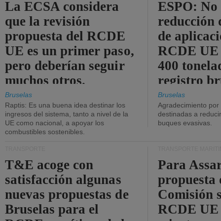
La ECSA considera
ESPO: No 
que la revisión
reducción 
propuesta del RCDE
de aplicaci
UE es un primer paso,
RCDE UE d
pero deberían seguir
400 tonela
muchos otros.
registro br
Bruselas
Bruselas
Raptis: Es una buena idea destinar los
Agradecimiento por
ingresos del sistema, tanto a nivel de la
destinadas a reducir
UE como nacional, a apoyar los
buques evasivas.
combustibles sostenibles.
TRANSPORTE
TRANSPORTE MARÍT
T&E acoge con
Para Assar
satisfacción algunas
propuesta 
nuevas propuestas de
Comisión s
Bruselas para el
RCDE UE e