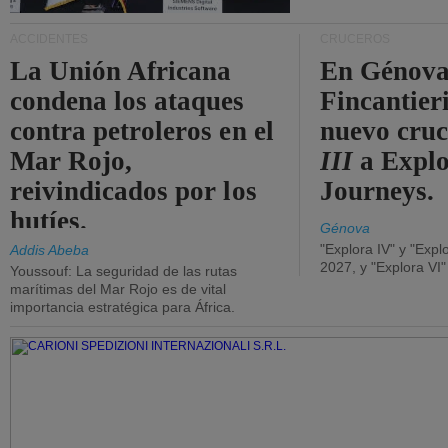
ACCIDENTES
CRUCEROS
La Unión Africana
En Génova
condena los ataques
Fincantieri
contra petroleros en el
nuevo cru
Mar Rojo,
III
a Expl
reivindicados por los
Journeys.
hutíes.
Génova
"Explora IV" y "Expl
Addis Abeba
2027, y "Explora VI
Youssouf: La seguridad de las rutas
marítimas del Mar Rojo es de vital
importancia estratégica para África.