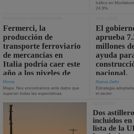
tráfico en Monfalco
24,9%.
TRANSPORTE POR FERROCARRIL
ASTILLEROS
Fermerci, la
El gobiern
producción de
aprueba 7
transporte ferroviario
millones d
de mercancías en
ayuda para
Italia podría caer este
construcci
año a los niveles de
nacional.
2015.
Roma
Nueva Delhi
Mapa: Nos encontramos ante datos que
Estrategia adoptada 
superan todas las expectativas.
el sector.
ASTILLEROS
Dos astillero
incluidos en
lista de la 