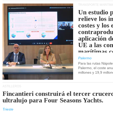
TRANSPORTE MARÍTIM
Un estudio 
relieve los 
costes y los 
contraprodu
aplicación 
UE a las co
marítimas co
de Sicilia.
Palermo
Para las rutas Nápol
Palermo, el coste anu
millones y 19,9 millo
ASTILLEROS
Fincantieri construirá el tercer crucer
ultralujo para Four Seasons Yachts.
Trieste