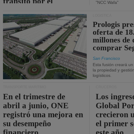
tránsito por el
"NCC Wafa"
estrecho de Ormuz.
LOGÍSTICA
Prologis pr
oferta de 18
millones de 
comprar Se
San Francisco
Esta fusión creará u
la propiedad y gestió
logísticos.
TRANSPORTE MARÍTIMO
CRUCEROS
En el trimestre de
Los ingres
abril a junio, ONE
Global Por
registró una mejora en
crecieron 
su desempeño
el primer 
financiero.
este año.