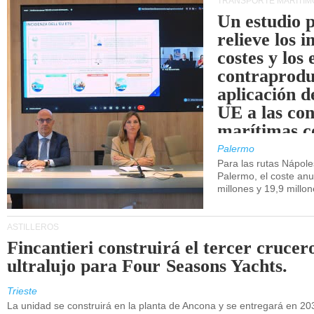
TRANSPORTE MARÍTIM
Un estudio 
relieve los 
costes y los 
contraprodu
aplicación 
UE a las co
marítimas co
de Sicilia.
Palermo
Para las rutas Nápol
Palermo, el coste anu
millones y 19,9 millo
ASTILLEROS
Fincantieri construirá el tercer crucer
ultralujo para Four Seasons Yachts.
Trieste
La unidad se construirá en la planta de Ancona y se entregará en 20