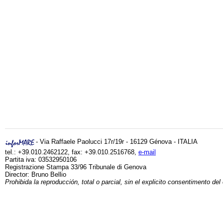
- Via Raffaele Paolucci 17r/19r - 16129 Génova - ITALIA
tel.: +39.010.2462122, fax: +39.010.2516768,
e-mail
Partita iva: 03532950106
Registrazione Stampa 33/96 Tribunale di Genova
Director: Bruno Bellio
Prohibida la reproducción, total o parcial, sin el explicito consentimento del 