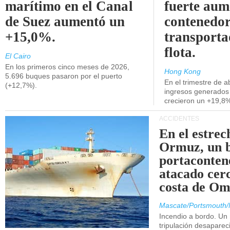
marítimo en el Canal
fuerte aum
de Suez aumentó un
contenedor
+15,0%.
transporta
flota.
El Cairo
En los primeros cinco meses de 2026,
Hong Kong
5.696 buques pasaron por el puerto
En el trimestre de abr
(+12,7%).
ingresos generados 
crecieron un +19,8
ACCIDENTES
En el estrec
Ormuz, un 
portaconten
atacado cerc
costa de Om
Mascate/Portsmouth/
Incendio a bordo. Un
tripulación desaparec