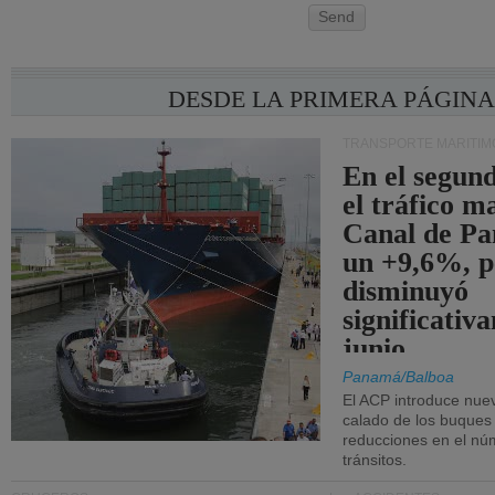
Send
DESDE LA PRIMERA PÁGIN
TRANSPORTE MARÍTIM
En el segund
el tráfico m
Canal de Pa
un +9,6%, p
disminuyó
significativ
junio.
Panamá/Balboa
El ACP introduce nuev
calado de los buques
reducciones en el nú
tránsitos.