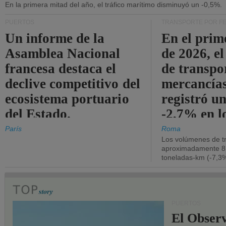
En la primera mitad del año, el tráfico marítimo disminuyó un -0,5%.
PUERTOS
TRANSPORTE POR F
Un informe de la
En el prim
Asamblea Nacional
de 2026, e
francesa destaca el
de transpo
declive competitivo del
mercancía
ecosistema portuario
registró un
del Estado.
-2,7% en l
operativos
París
Roma
Los volúmenes de tr
aproximadamente 8.
toneladas-km (-7,3%
PUERTOS
El Observ