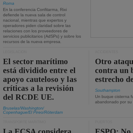
Roma
En la conferencia Confitarma, Rixi
defiende la nueva sala de control
nacional, mientras que expertos y
operadores piden claridad sobre las
relaciones con los proveedores de
servicios publicitarios (AdSPs) y sobre los
recursos de la nueva empresa.
LEGISLACIÓN
ACCIDENTES
El sector marítimo
Otro ataq
está dividido entre el
contra un 
apoyo cauteloso y las
estrecho d
críticas a la revisión
Southampton
del RCDE UE.
Un buque cisterna f
abandonado por su t
Bruselas/Washington/
Copenhague/El Pireo/Róterdam
TRANSPORTE MARÍTIMO
PUERTOS
La ECSA considera
ESPO: No 