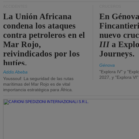
ACCIDENTES
CRUCEROS
La Unión Africana
En Génova
condena los ataques
Fincantieri
contra petroleros en el
nuevo cru
Mar Rojo,
III
a Expl
reivindicados por los
Journeys.
hutíes.
Génova
"Explora IV" y "Expl
Addis Abeba
2027, y "Explora VI
Youssouf: La seguridad de las rutas
marítimas del Mar Rojo es de vital
importancia estratégica para África.