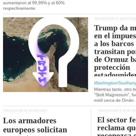
aumentaron al 99,99% y al 60%
respectivamente.
TRANSPORTE MARÍTIM
Trump da m
en el impue
a los barcos
transitan po
de Ormuz b
protección
estadounide
Washington/Southam
Mientras tanto, otro b
"Stolt Magnesium", f
misil cerca de Omán.
TRANSPORTE MARÍTIMO
TRANSPORTE POR F
El sector f
Los armadores
reclama qu
europeos solicitan
reconozca 