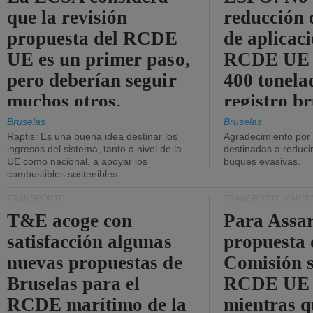
que la revisión
reducción 
propuesta del RCDE
de aplicaci
UE es un primer paso,
RCDE UE d
pero deberían seguir
400 tonela
muchos otros.
registro br
Bruselas
Bruselas
Raptis: Es una buena idea destinar los
Agradecimiento por
ingresos del sistema, tanto a nivel de la
destinadas a reducir
UE como nacional, a apoyar los
buques evasivas.
combustibles sostenibles.
TRANSPORTE
TRANSPORTE MARÍT
T&E acoge con
Para Assar
satisfacción algunas
propuesta 
nuevas propuestas de
Comisión s
Bruselas para el
RCDE UE e
RCDE marítimo de la
mientras q