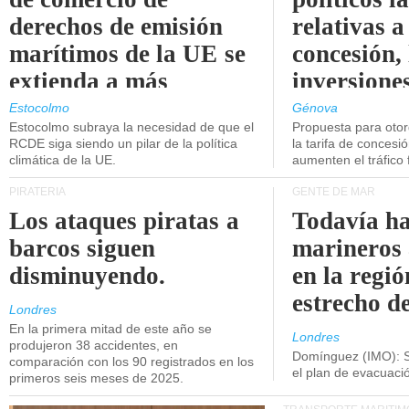
derechos de emisión
relativas a
marítimos de la UE se
concesión, 
extienda a más
inversiones
buques.
intermodal
Estocolmo
Génova
Estocolmo subraya la necesidad de que el
Propuesta para oto
RCDE siga siendo un pilar de la política
la tarifa de concesi
climática de la UE.
aumenten el tráfico f
PIRATERÍA
GENTE DE MAR
Los ataques piratas a
Todavía ha
barcos siguen
marineros
disminuyendo.
en la regió
estrecho d
Londres
En la primera mitad de este año se
Londres
produjeron 38 accidentes, en
Domínguez (IMO): S
comparación con los 90 registrados en los
el plan de evacuac
primeros seis meses de 2025.