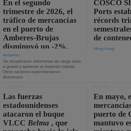
En el segundo
COSCO Sh
trimestre de 2026, el
Ports esta
tráfico de mercancías
récords tr
en el puerto de
semestrales
Amberes-Brujas
de contene
disminuyó un -2%.
Hong Kong
Amberes
Se recuperaron volúmenes de carga seca
a granel y aumentó el material rodante.
Otros sectores experimentaron
descensos.
ACCIDENTES
PUERTOS
Las fuerzas
En mayo, e
estadounidenses
mercancías
atacaron el buque
puerto de 
VLCC
Belma
, que
mantuvo es