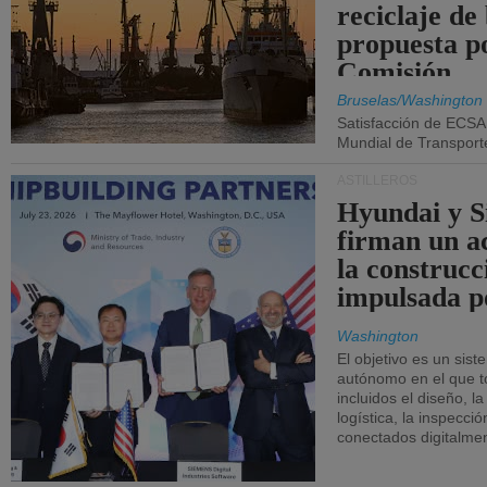
reciclaje de
propuesta p
Comisión.
Bruselas/Washington
Satisfacción de ECSA
Mundial de Transport
ASTILLEROS
Hyundai y 
firman un a
la construcc
impulsada p
Washington
El objetivo es un sist
autónomo en el que t
incluidos el diseño, la
logística, la inspecci
conectados digitalme