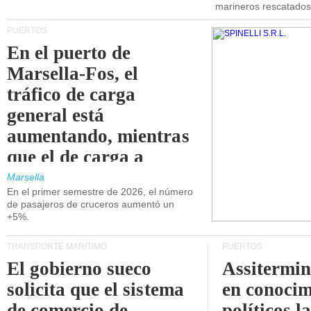
marineros rescatados
PUERTOS
En el puerto de
Marsella-Fos, el
tráfico de carga
general está
aumentando, mientras
que el de carga a
granel está
Marsella
En el primer semestre de 2026, el número
disminuyendo.
de pasajeros de cruceros aumentó un
+5%.
TRANSPORTE MARÍTIMO
PUERTOS
El gobierno sueco
Assitermin
solicita que el sistema
en conocim
de comercio de
políticos l