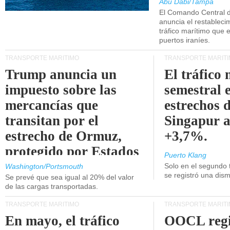
Abu Dabi/Tampa
El Comando Central 
anuncia el restableci
tráfico marítimo que e
puertos iraníes.
TRANSPORTE MARÍTIMO
TRANSPORTE MARÍT
Trump anuncia un
El tráfico
impuesto sobre las
semestral e
mercancías que
estrechos 
transitan por el
Singapur 
estrecho de Ormuz,
+3,7%.
protegido por Estados
Puerto Klang
Unidos.
Solo en el segundo 
Washington/Portsmouth
se registró una dism
Se prevé que sea igual al 20% del valor
de las cargas transportadas.
TRANSPORTE MARÍTIMO
TRANSPORTE MARÍT
En mayo, el tráfico
OOCL regi