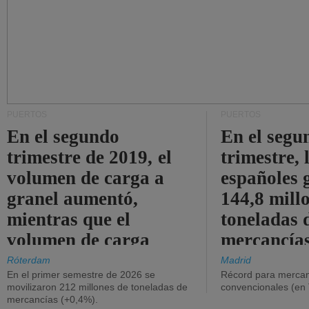
PUERTOS
PUERTOS
En el segundo
En el segu
trimestre de 2019, el
trimestre, 
volumen de carga a
españoles 
granel aumentó,
144,8 mill
mientras que el
toneladas 
volumen de carga
mercancías
general disminuyó.
Róterdam
Madrid
En el primer semestre de 2026 se
Récord para mercan
movilizaron 212 millones de toneladas de
convencionales (en
mercancías (+0,4%).