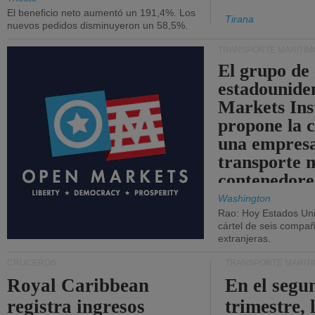
El beneficio neto aumentó un 191,4%. Los
Tirana
nuevos pedidos disminuyeron un 58,5%.
TRANSPORTE MARÍTIM
El grupo de
estadounide
Markets Ins
propone la 
una empresa
transporte 
contenedore
Washington
Rao: Hoy Estados Un
cártel de seis compañ
extranjeras.
CRUCEROS
TRANSPORTE MARÍT
Royal Caribbean
En el segu
registra ingresos
trimestre, 