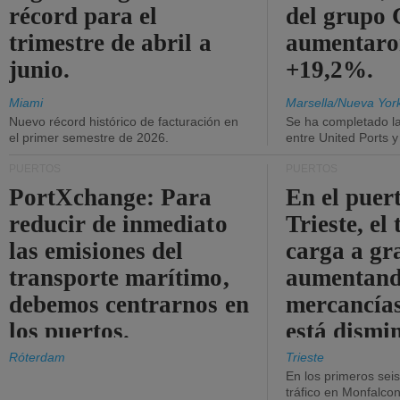
récord para el
del grup
trimestre de abril a
aumentaro
junio.
+19,2%.
Miami
Marsella/Nueva Yor
Nuevo récord histórico de facturación en
Se ha completado l
el primer semestre de 2026.
entre United Ports 
PUERTOS
PUERTOS
PortXchange: Para
En el puer
reducir de inmediato
Trieste, el 
las emisiones del
carga a gr
transporte marítimo,
aumentando
debemos centrarnos en
mercancías
los puertos.
está dismi
Róterdam
Trieste
En los primeros sei
tráfico en Monfalco