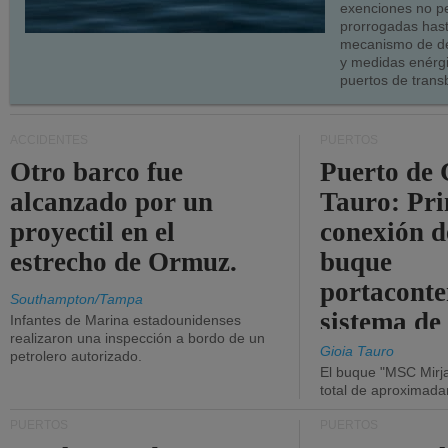
exenciones no p
prorrogadas has
mecanismo de de
y medidas enérgi
puertos de trans
ACCIDENTES
PUERTOS
Otro barco fue
Puerto de 
alcanzado por un
Tauro: Pr
proyectil en el
conexión d
estrecho de Ormuz.
buque
portaconte
Southampton/Tampa
sistema de
Infantes de Marina estadounidenses
realizaron una inspección a bordo de un
la red eléc
Gioia Tauro
petrolero autorizado.
El buque "MSC Mirja
total de aproximad
PUERTOS
PUERTOS