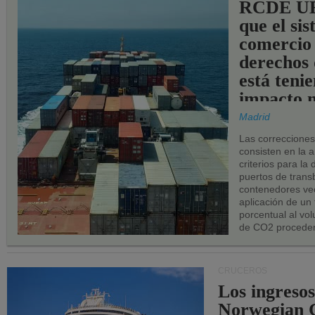
RCDE UE
que el si
comercio
derechos 
está teni
impacto n
los puerto
Madrid
UE.
Las correccione
consisten en la a
criterios para la
puertos de trans
contenedores vec
aplicación de un
porcentual al vo
de CO2 proceden
CRUCEROS
Los ingresos
Norwegian C