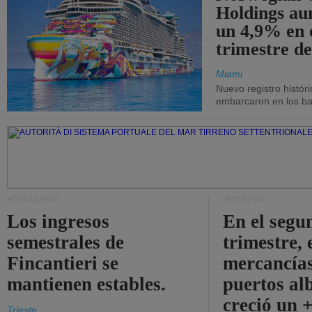
Holdings a
un 4,9% en 
trimestre de
Miami
Nuevo registro histór
embarcaron en los bar
ASTILLEROS
PUERTOS
Los ingresos
En el segu
semestrales de
trimestre, 
Fincantieri se
mercancías
mantienen estables.
puertos al
creció un 
Trieste