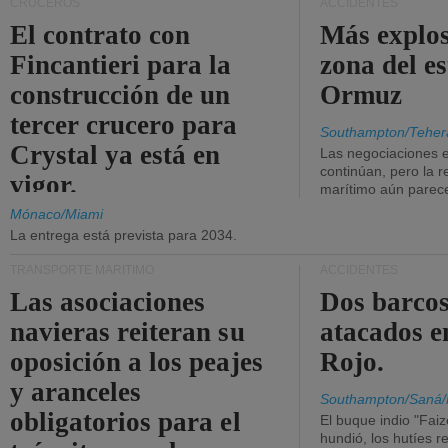
CRUCEROS
ACCIDENTES
El contrato con
Más explos
Fincantieri para la
zona del e
construcción de un
Ormuz
tercer crucero para
Southampton/Teher
Crystal ya está en
Las negociaciones 
continúan, pero la r
vigor.
marítimo aún parece
Mónaco/Miami
La entrega está prevista para 2034.
TRANSPORTE MARÍTIMO
ACCIDENTES
Las asociaciones
Dos barcos
navieras reiteran su
atacados e
oposición a los peajes
Rojo.
y aranceles
Southampton/Saná/
obligatorios para el
El buque indio "Fai
hundió, los hutíes re