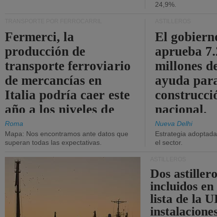
24,9%.
TRANSPORTE POR FERROCARRIL
ASTILLEROS
Fermerci, la
El gobiern
producción de
aprueba 7
transporte ferroviario
millones d
de mercancías en
ayuda para
Italia podría caer este
construcci
año a los niveles de
nacional.
2015.
Roma
Nueva Delhi
Mapa: Nos encontramos ante datos que
Estrategia adoptada 
superan todas las expectativas.
el sector.
ASTILLEROS
Dos astillero
incluidos en
lista de la 
instalacione