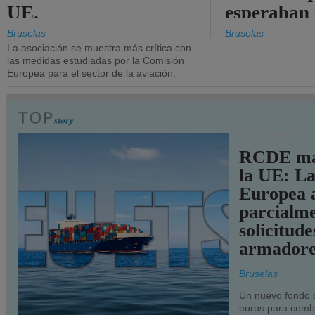
UE.
esperaban
más audac
Bruselas
Bruselas
La asociación se muestra más crítica con
las medidas estudiadas por la Comisión
Europea para el sector de la aviación.
TRANSPORTE
RCDE ma
la UE: L
Europea 
parcialme
solicitude
armadore
Bruselas
Un nuevo fondo 
euros para combu