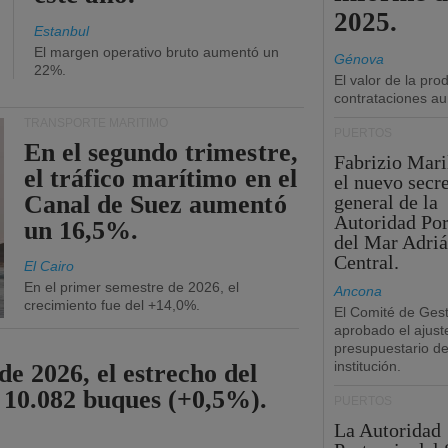
2025.
Estanbul
El margen operativo bruto aumentó un
Génova
22%.
El valor de la pr
contrataciones a
TRANSPORTE MARÍTIMO
PUERTOS
En el segundo trimestre,
Fabrizio Maril
el tráfico marítimo en el
el nuevo secre
Canal de Suez aumentó
general de la
Autoridad Por
un 16,5%.
del Mar Adriá
Central.
El Cairo
En el primer semestre de 2026, el
Ancona
crecimiento fue del +14,0%.
El Comité de Gest
aprobado el ajust
presupuestario de
institución.
de 2026, el estrecho del
 10.082 buques (+0,5%).
PUERTOS
La Autoridad