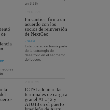
un 8,3%.
EMPRESAS
Fincantieri firma un
acuerdo con los
mentó
socios de reinversión
 de
de NextGeo.
Trieste
lencia
Esta operación forma parte
un
de la estrategia de
desarrollo en el segmento
del buceo.
na/
enedores
án
PUERTOS
o la
ICTSI adquiere las
del
terminales de carga a
uertos
granel ATU12 y
ATU18 en el puerto
brasileño de Aratu.