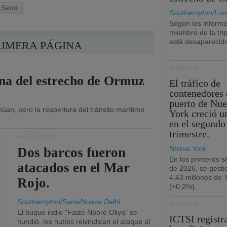
Send
Southampton/Lon
Según los informe
miembro de la tri
está desaparecid
RIMERA PÁGINA
PUERTOS
ona del estrecho de Ormuz
El tráfico de
contenedores 
puerto de Nu
úan, pero la reapertura del tránsito marítimo
York creció u
en el segundo
trimestre.
ACCIDENTES
Nueva York
Dos barcos fueron
En los primeros s
atacados en el Mar
de 2026, se gesti
4,43 millones de
Rojo.
(+0,2%).
Southampton/Saná/Nueva Delhi
PUERTOS
El buque indio "Faize Noore Oliya" se
ICTSI registr
hundió, los hutíes reivindican el ataque al