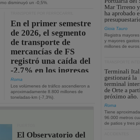
Portuaria del 
ítimo disminuyó un -0,5%.
Mar Tirreno y
ha aprobado e
TRANSPORTE POR FERROCARRIL
presupuestari
En el primer semestre
Gioia Tauro
de 2026, el segmento
Registra mayores
de transporte de
y mayores gastos
millones de euros
mercancías de FS
registró una caída del
TRANSPORTE INT
-2,7% en los ingresos
Terminali Ital
gestionará la
operativos.
Roma
terminal inte
Los volúmenes de tráfico ascendieron a
de Orte a part
aproximadamente 8.800 millones de
próximo año.
toneladas-km (-7,3%).
Roma
Tiene aproximad
96.000 metros cu
de patios y tres pi
PUERTOS
El Observatorio del
ACCIDENTES