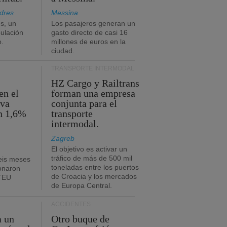
dres
Messina
s, un
Los pasajeros generan un
pulación
gasto directo de casi 16
o.
millones de euros en la
ciudad.
TRANSPORTE INTERMODAL
HZ Cargo y Railtrans
en el
forman una empresa
eva
conjunta para el
n 1,6%
transporte
intermodal.
Zagreb
El objetivo es activar un
tráfico de más de 500 mil
eis meses
toneladas entre los puertos
onaron
de Croacia y los mercados
 TEU
de Europa Central.
ACCIDENTES
a un
Otro buque de