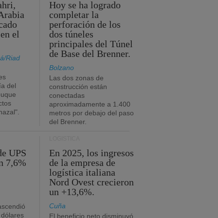
hri,
Hoy se ha logrado
Arabia
completar la
acado
perforación de los
 en el
dos túneles
principales del Túnel
de Base del Brenner.
á/Riad
Bolzano
es
Las dos zonas de
ía del
construcción están
buque
conectadas
ctos
aproximadamente a 1.400
azal".
metros por debajo del paso
del Brenner.
LOGÍSTICA
 de UPS
En 2025, los ingresos
n 7,6%
de la empresa de
logística italiana
Nord Ovest crecieron
un +13,6%.
Cuña
 ascendió
 dólares
El beneficio neto disminuyó