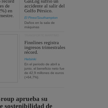
o récord
GasLog sufrió un
es de
accidente al salir del
2%) en
Golfo Pérsico.
imestre.
El Pireo/Southampton
Daños en la sala de
máquinas
TRANSPORTE MARÍTIMO
Finnlines registra
ingresos trimestrales
récord.
Helsinki
En el periodo de abril a
junio, el beneficio neto fue
de 42,9 millones de euros
(+64,7%).
Group aprueba su
e sostenibilidad de