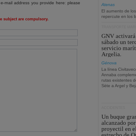
 e-mail address you provide here: please
Atenas
El aumento de los
repercute en los b
e subject are compulsory.
TRANSPORTE MARÍ
GNV activará
sábado un ter
servicio marí
Argelia.
Génova
La línea Civitavec
Annaba compleme
rutas existentes 
Sète a Argel y Bej
ACCIDENTES
Un buque gra
alcanzado por
proyectil en e
estrecho de 