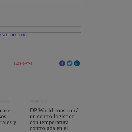
11:38 GMT+2
TIMO
PUERTOS
Lease
DP World construirá
sos
un centro logístico
rales y
con temperatura
controlada en el