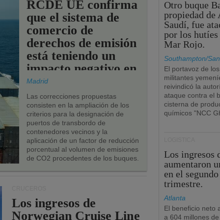
RCDE UE confirma
Otro buque Ba
propiedad de 
que el sistema de
Saudí, fue at
comercio de
por los hutíes
derechos de emisión
Mar Rojo.
está teniendo un
Southampton/San
impacto negativo en
El portavoz de los
militantes yemení
los puertos de la
Madrid
reivindicó la autor
UE.
ataque contra el 
Las correcciones propuestas
cisterna de produ
consisten en la ampliación de los
químicos "NCC Gh
criterios para la designación de
puertos de transbordo de
contenedores vecinos y la
aplicación de un factor de reducción
LOGÍSTICA
porcentual al volumen de emisiones
Los ingresos
de CO2 procedentes de los buques.
aumentaron u
en el segundo
trimestre.
CRUCEROS
Atlanta
Los ingresos de
El beneficio neto
Norwegian Cruise Line
a 604 millones de