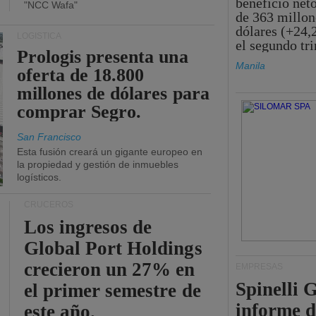
beneficio net
"NCC Wafa"
de 363 millon
dólares (+24,
LOGÍSTICA
el segundo tr
Prologis presenta una
Manila
oferta de 18.800
millones de dólares para
comprar Segro.
San Francisco
Esta fusión creará un gigante europeo en
la propiedad y gestión de inmuebles
logísticos.
CRUCEROS
Los ingresos de
Global Port Holdings
crecieron un 27% en
EMPRESAS
Spinelli 
el primer semestre de
informe d
este año.