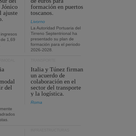
Sur del
de euros para
 Jónico
formación en puertos
l ajuste
toscanos.
o.
Livorno
La Autoridad Portuaria del
Tirreno Septentrional ha
 ingresos
presentado su plan de
 de 1,69
formación para el periodo
.
2026-2028.
ERMODAL
TRANSPORTE
ia
Italia y Túnez firman
un acuerdo de
rmodal
colaboración en el
ir del
sector del transporte
y la logística.
Roma
amente
adrados
stas.
INFRAESTRUCTURAS