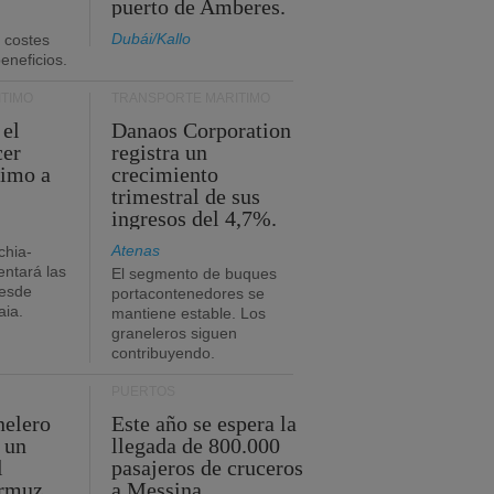
puerto de Amberes.
Dubái/Kallo
 costes
eneficios.
TIMO
TRANSPORTE MARÍTIMO
 el
Danaos Corporation
cer
registra un
timo a
crecimiento
trimestral de sus
ingresos del 4,7%.
Atenas
chia-
ntará las
El segmento de buques
desde
portacontenedores se
aia.
mantiene estable. Los
graneleros siguen
contribuyendo.
PUERTOS
nelero
Este año se espera la
 un
llegada de 800.000
l
pasajeros de cruceros
Ormuz.
a Messina.