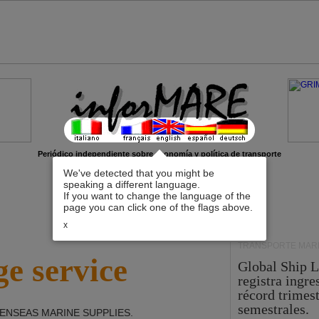
Periódico independiente sobre economía y política de transporte
We've detected that you might be
speaking a different language.
If you want to change the language of the
page you can click one of the flags above.
x
TRANSPORTE MARÍ
e service
Global Ship 
registra ingre
récord trimest
semestrales.
ENSEAS MARINE SUPPLIES
.