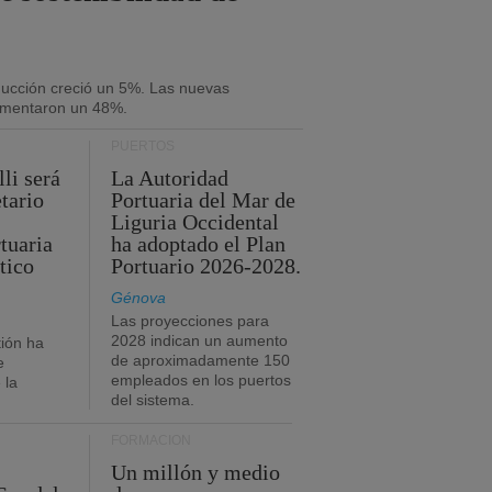
oducción creció un 5%. Las nuevas
umentaron un 48%.
PUERTOS
li será
La Autoridad
tario
Portuaria del Mar de
Liguria Occidental
tuaria
ha adoptado el Plan
tico
Portuario 2026-2028.
Génova
Las proyecciones para
2028 indican un aumento
ión ha
de aproximadamente 150
e
empleados en los puertos
 la
del sistema.
FORMACIÓN
Un millón y medio