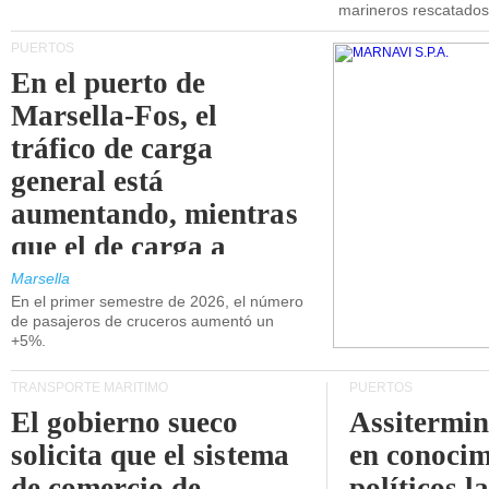
marineros rescatados
PUERTOS
En el puerto de
Marsella-Fos, el
tráfico de carga
general está
aumentando, mientras
que el de carga a
granel está
Marsella
En el primer semestre de 2026, el número
disminuyendo.
de pasajeros de cruceros aumentó un
+5%.
TRANSPORTE MARÍTIMO
PUERTOS
El gobierno sueco
Assitermin
solicita que el sistema
en conocim
de comercio de
políticos l