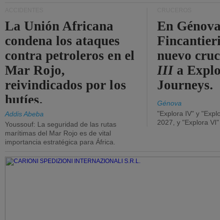
ACCIDENTES
CRUCEROS
La Unión Africana
En Génova
condena los ataques
Fincantieri
contra petroleros en el
nuevo cru
Mar Rojo,
III
a Expl
reivindicados por los
Journeys.
hutíes.
Génova
"Explora IV" y "Expl
Addis Abeba
2027, y "Explora VI
Youssouf: La seguridad de las rutas
marítimas del Mar Rojo es de vital
importancia estratégica para África.