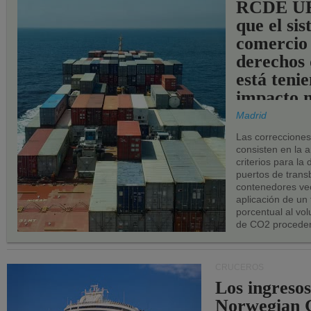
RCDE UE
que el si
comercio
derechos 
está teni
impacto n
los puerto
Madrid
UE.
Las correccione
consisten en la a
criterios para la
puertos de trans
contenedores vec
aplicación de un
porcentual al vo
de CO2 proceden
CRUCEROS
Los ingresos
Norwegian C