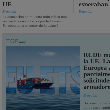
UE.
esperaban
más audac
Bruselas
Bruselas
La asociación se muestra más crítica con
las medidas estudiadas por la Comisión
Europea para el sector de la aviación.
TRANSPORTE
RCDE ma
la UE: L
Europea 
parcialme
solicitude
armadore
Bruselas
Un nuevo fondo 
euros para combu