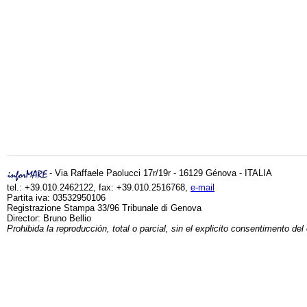
- Via Raffaele Paolucci 17r/19r - 16129 Génova - ITALIA
tel.: +39.010.2462122, fax: +39.010.2516768,
e-mail
Partita iva: 03532950106
Registrazione Stampa 33/96 Tribunale di Genova
Director: Bruno Bellio
Prohibida la reproducción, total o parcial, sin el explicito consentimento del 