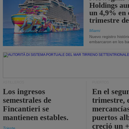
Holdings a
un 4,9% en 
trimestre de
Miami
Nuevo registro histór
embarcaron en los bar
ASTILLEROS
PUERTOS
Los ingresos
En el segu
semestrales de
trimestre, 
Fincantieri se
mercancías
mantienen estables.
puertos al
creció un 
Trieste