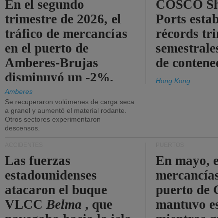
En el segundo
COSCO Sh
trimestre de 2026, el
Ports esta
tráfico de mercancías
récords tr
en el puerto de
semestrales
Amberes-Brujas
de contene
disminuyó un -2%.
Hong Kong
Amberes
Se recuperaron volúmenes de carga seca
a granel y aumentó el material rodante.
Otros sectores experimentaron
descensos.
ACCIDENTES
PUERTOS
Las fuerzas
En mayo, e
estadounidenses
mercancías
atacaron el buque
puerto de 
VLCC
Belma
, que
mantuvo es