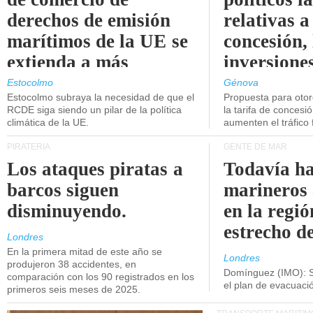
derechos de emisión
relativas a
marítimos de la UE se
concesión, 
extienda a más
inversiones
buques.
intermodal
Estocolmo
Génova
Estocolmo subraya la necesidad de que el
Propuesta para oto
RCDE siga siendo un pilar de la política
la tarifa de concesi
climática de la UE.
aumenten el tráfico f
PIRATERÍA
GENTE DE MAR
Los ataques piratas a
Todavía ha
barcos siguen
marineros
disminuyendo.
en la regió
estrecho d
Londres
En la primera mitad de este año se
Londres
produjeron 38 accidentes, en
Domínguez (IMO): S
comparación con los 90 registrados en los
el plan de evacuac
primeros seis meses de 2025.