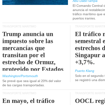
Abu Dabi/Tampa
El Comando Central 
anuncia el restableci
tráfico marítimo que e
puertos iraníes.
TRANSPORTE MARÍTIMO
TRANSPORTE MARÍT
Trump anuncia un
El tráfico
impuesto sobre las
semestral e
mercancías que
estrechos 
transitan por el
Singapur 
estrecho de Ormuz,
+3,7%.
protegido por Estados
Puerto Klang
Unidos.
Solo en el segundo 
Washington/Portsmouth
se registró una dism
Se prevé que sea igual al 20% del valor
de las cargas transportadas.
TRANSPORTE MARÍTIMO
TRANSPORTE MARÍT
En mayo, el tráfico
OOCL regi