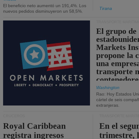
El beneficio neto aumentó un 191,4%. Los
Tirana
nuevos pedidos disminuyeron un 58,5%.
TRANSPORTE MARÍTIM
El grupo de
estadounide
Markets Ins
propone la 
una empresa
transporte 
contenedore
Washington
Rao: Hoy Estados Un
cártel de seis compañ
extranjeras.
CRUCEROS
TRANSPORTE MARÍT
Royal Caribbean
En el segu
registra ingresos
trimestre, 