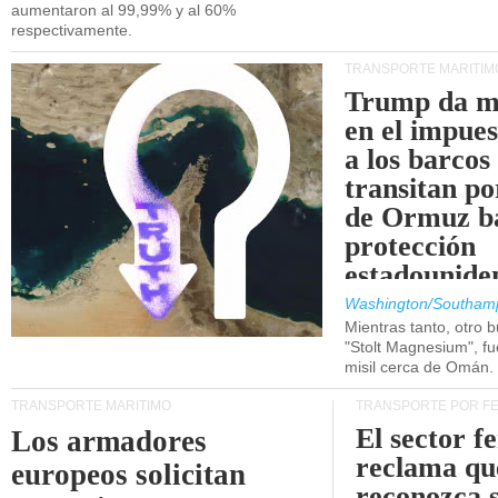
aumentaron al 99,99% y al 60%
respectivamente.
TRANSPORTE MARÍTIM
Trump da m
en el impue
a los barcos
transitan po
de Ormuz b
protección
estadounide
Washington/Southam
Mientras tanto, otro b
"Stolt Magnesium", f
misil cerca de Omán.
TRANSPORTE MARÍTIMO
TRANSPORTE POR F
El sector f
Los armadores
reclama qu
europeos solicitan
reconozca 