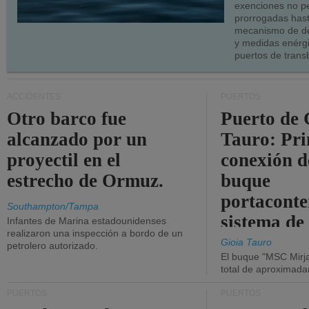
exenciones no p
prorrogadas has
mecanismo de de
y medidas enérgi
puertos de trans
ACCIDENTES
PUERTOS
Otro barco fue
Puerto de 
alcanzado por un
Tauro: Pr
proyectil en el
conexión d
estrecho de Ormuz.
buque
portaconte
Southampton/Tampa
sistema de
Infantes de Marina estadounidenses
realizaron una inspección a bordo de un
la red eléc
Gioia Tauro
petrolero autorizado.
El buque "MSC Mirja
total de aproximad
PUERTOS
PUERTOS