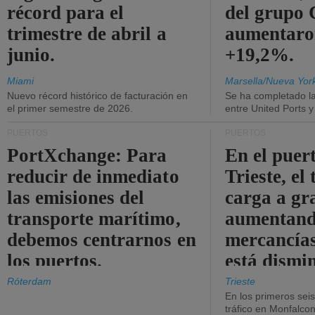
récord para el
del grup
trimestre de abril a
aumentaro
junio.
+19,2%.
Miami
Marsella/Nueva Yor
Nuevo récord histórico de facturación en
Se ha completado l
el primer semestre de 2026.
entre United Ports 
PUERTOS
PUERTOS
PortXchange: Para
En el puer
reducir de inmediato
Trieste, el 
las emisiones del
carga a gr
transporte marítimo,
aumentando
debemos centrarnos en
mercancías
los puertos.
está dismi
Róterdam
Trieste
En los primeros sei
tráfico en Monfalco