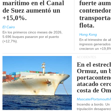
marítimo en el Canal
fuerte aum
de Suez aumentó un
contenedor
+15,0%.
transporta
flota.
El Cairo
En los primeros cinco meses de 2026,
Hong Kong
5.696 buques pasaron por el puerto
En el trimestre de abr
(+12,7%).
ingresos generados 
crecieron un +19,8
ACCIDENTES
En el estrec
Ormuz, un 
portaconten
atacado cerc
costa de Om
Mascate/Portsmouth/
Incendio a bordo. Un
tripulación desaparec