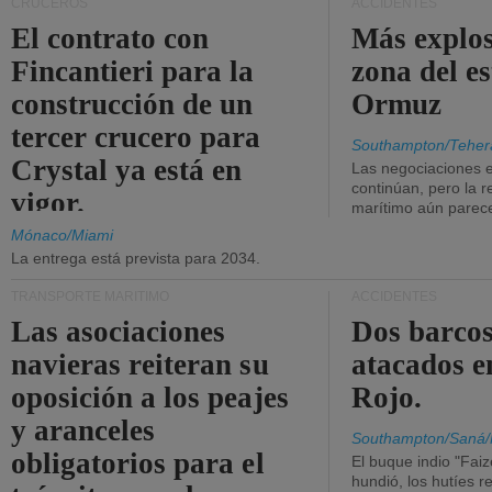
CRUCEROS
ACCIDENTES
El contrato con
Más explos
Fincantieri para la
zona del e
construcción de un
Ormuz
tercer crucero para
Southampton/Teher
Crystal ya está en
Las negociaciones 
continúan, pero la r
vigor.
marítimo aún parece
Mónaco/Miami
La entrega está prevista para 2034.
TRANSPORTE MARÍTIMO
ACCIDENTES
Las asociaciones
Dos barcos
navieras reiteran su
atacados e
oposición a los peajes
Rojo.
y aranceles
Southampton/Saná/
obligatorios para el
El buque indio "Fai
hundió, los hutíes re