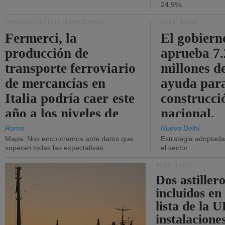
24,9%.
TRANSPORTE POR FERROCARRIL
ASTILLEROS
Fermerci, la
El gobiern
producción de
aprueba 7
transporte ferroviario
millones d
de mercancías en
ayuda para
Italia podría caer este
construcci
año a los niveles de
nacional.
2015.
Roma
Nueva Delhi
Mapa: Nos encontramos ante datos que
Estrategia adoptada 
superan todas las expectativas.
el sector.
ASTILLEROS
Dos astillero
incluidos en
lista de la 
instalacione