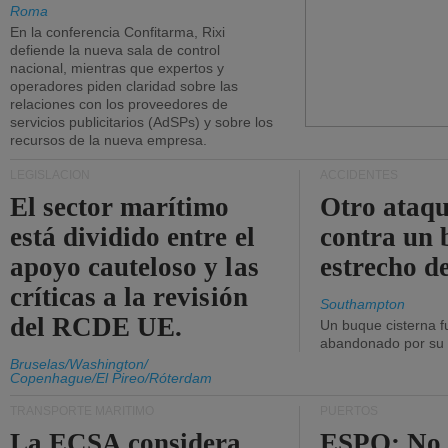
Roma
En la conferencia Confitarma, Rixi
defiende la nueva sala de control
nacional, mientras que expertos y
operadores piden claridad sobre las
relaciones con los proveedores de
servicios publicitarios (AdSPs) y sobre los
recursos de la nueva empresa.
LEGISLACIÓN
ACCIDENTES
El sector marítimo
Otro ataq
está dividido entre el
contra un 
apoyo cauteloso y las
estrecho d
críticas a la revisión
Southampton
del RCDE UE.
Un buque cisterna f
abandonado por su t
Bruselas/Washington/
Copenhague/El Pireo/Róterdam
TRANSPORTE MARÍTIMO
PUERTOS
La ECSA considera
ESPO: No 