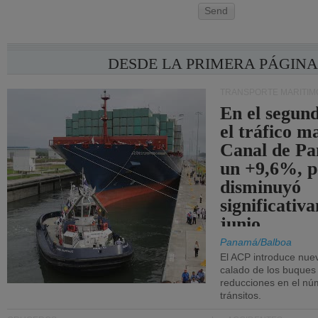
Send
DESDE LA PRIMERA PÁGIN
TRANSPORTE MARÍTIM
En el segund
el tráfico m
Canal de Pa
un +9,6%, p
disminuyó
significativ
junio.
Panamá/Balboa
El ACP introduce nuev
calado de los buques
reducciones en el nú
tránsitos.