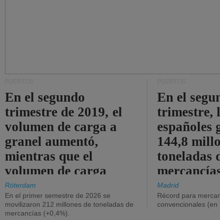
PUERTOS
PUERTOS
En el segundo
En el segu
trimestre de 2019, el
trimestre, 
volumen de carga a
españoles 
granel aumentó,
144,8 mill
mientras que el
toneladas 
volumen de carga
mercancías
general disminuyó.
Róterdam
Madrid
En el primer semestre de 2026 se
Récord para mercan
movilizaron 212 millones de toneladas de
convencionales (en
mercancías (+0,4%).