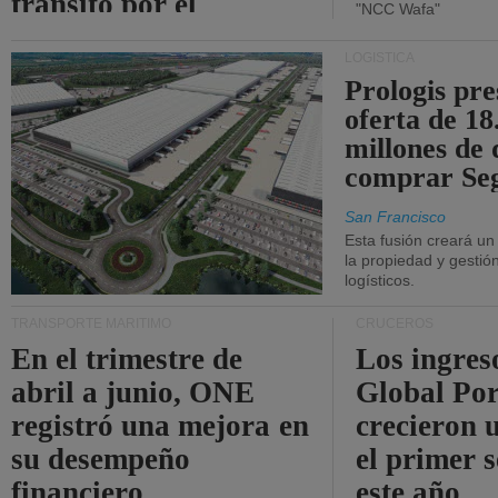
tránsito por el
"NCC Wafa"
estrecho de Ormuz.
LOGÍSTICA
Prologis pr
oferta de 18
millones de 
comprar Se
San Francisco
Esta fusión creará u
la propiedad y gestió
logísticos.
TRANSPORTE MARÍTIMO
CRUCEROS
En el trimestre de
Los ingres
abril a junio, ONE
Global Por
registró una mejora en
crecieron 
su desempeño
el primer 
financiero.
este año.