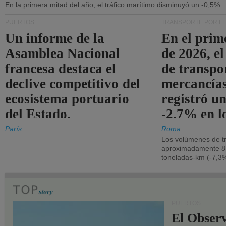
En la primera mitad del año, el tráfico marítimo disminuyó un -0,5%.
PUERTOS
TRANSPORTE POR F
Un informe de la
En el prim
Asamblea Nacional
de 2026, e
francesa destaca el
de transpo
declive competitivo del
mercancía
ecosistema portuario
registró un
del Estado.
-2,7% en l
operativos
París
Roma
Los volúmenes de tr
aproximadamente 8.
toneladas-km (-7,3%
PUERTOS
El Observ