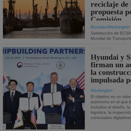
reciclaje de
propuesta p
Comisión.
Bruselas/Washington
Satisfacción de ECSA
Mundial de Transport
ASTILLEROS
Hyundai y 
firman un a
la construcc
impulsada p
Washington
El objetivo es un sist
autónomo en el que t
incluidos el diseño, la
logística, la inspecci
conectados digitalme