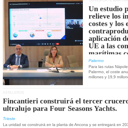
TRANSPORTE MARÍTIM
Un estudio 
relieve los 
costes y los 
contraprodu
aplicación 
UE a las co
marítimas co
de Sicilia.
Palermo
Para las rutas Nápol
Palermo, el coste anu
millones y 19,9 millo
ASTILLEROS
Fincantieri construirá el tercer crucer
ultralujo para Four Seasons Yachts.
Trieste
La unidad se construirá en la planta de Ancona y se entregará en 20