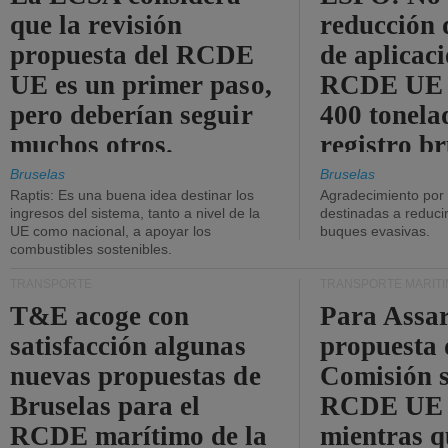
que la revisión
reducción 
propuesta del RCDE
de aplicaci
UE es un primer paso,
RCDE UE d
pero deberían seguir
400 tonela
muchos otros.
registro br
Bruselas
Bruselas
Raptis: Es una buena idea destinar los
Agradecimiento por
ingresos del sistema, tanto a nivel de la
destinadas a reducir
UE como nacional, a apoyar los
buques evasivas.
combustibles sostenibles.
TRANSPORTE
TRANSPORTE MARÍT
T&E acoge con
Para Assar
satisfacción algunas
propuesta 
nuevas propuestas de
Comisión s
Bruselas para el
RCDE UE e
RCDE marítimo de la
mientras q