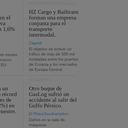
TRANSPORTE INTERMODAL
HZ Cargo y Railtrans
en el
forman una empresa
eva
conjunta para el
n 1,6%
transporte
intermodal.
Zagreb
El objetivo es activar un
tráfico de más de 500 mil
eis meses
toneladas entre los puertos
onaron
de Croacia y los mercados
 TEU
de Europa Central.
ACCIDENTES
a un
Otro buque de
o récord
GasLog sufrió un
es de
accidente al salir del
2%) en
Golfo Pérsico.
imestre.
El Pireo/Southampton
Daños en la sala de
máquinas