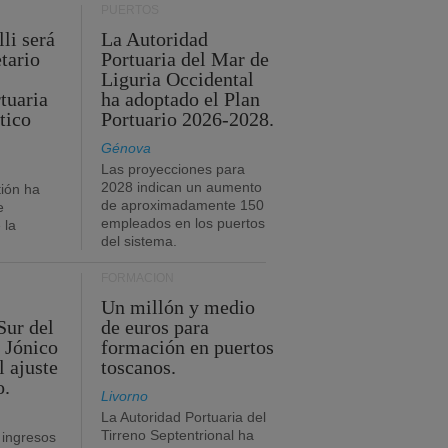
PUERTOS
li será
La Autoridad
tario
Portuaria del Mar de
Liguria Occidental
tuaria
ha adoptado el Plan
tico
Portuario 2026-2028.
Génova
Las proyecciones para
2028 indican un aumento
ión ha
de aproximadamente 150
e
empleados en los puertos
 la
del sistema.
FORMACIÓN
Un millón y medio
Sur del
de euros para
 Jónico
formación en puertos
l ajuste
toscanos.
o.
Livorno
La Autoridad Portuaria del
Tirreno Septentrional ha
 ingresos