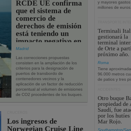
RCDE UE confirma
y mayores gastos
millones de euros
que el sistema de
comercio de
TRANSPORTE INT
derechos de emisión
Terminali Ital
está teniendo un
gestionará la
impacto negativo en
terminal inte
los puertos de la
de Orte a part
Madrid
próximo año.
UE.
Las correcciones propuestas
Roma
consisten en la ampliación de los
criterios para la designación de
Tiene aproximad
puertos de transbordo de
96.000 metros cu
contenedores vecinos y la
de patios y tres pi
aplicación de un factor de reducción
porcentual al volumen de emisiones
ACCIDENTES
de CO2 procedentes de los buques.
Otro buque Ba
propiedad de 
Saudí, fue at
CRUCEROS
por los hutíes
Los ingresos de
Mar Rojo.
Norwegian Cruise Line
Southampton/San