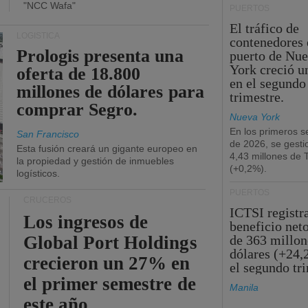
"NCC Wafa"
PUERTOS
El tráfico de
LOGÍSTICA
contenedores 
Prologis presenta una
puerto de Nu
York creció u
oferta de 18.800
en el segundo
millones de dólares para
trimestre.
comprar Segro.
Nueva York
En los primeros s
San Francisco
de 2026, se gesti
Esta fusión creará un gigante europeo en
4,43 millones de
la propiedad y gestión de inmuebles
(+0,2%).
logísticos.
PUERTOS
CRUCEROS
ICTSI registr
Los ingresos de
beneficio net
Global Port Holdings
de 363 millon
dólares (+24,
crecieron un 27% en
el segundo tr
el primer semestre de
Manila
este año.