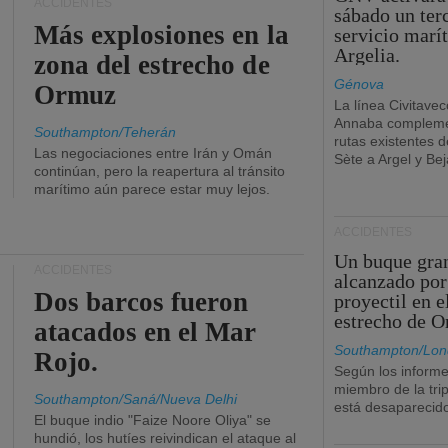
ACCIDENTES
sábado un ter
Más explosiones en la
servicio marí
Argelia.
zona del estrecho de
Génova
Ormuz
La línea Civitavec
Annaba compleme
Southampton/Teherán
rutas existentes 
Las negociaciones entre Irán y Omán
Sète a Argel y Bej
continúan, pero la reapertura al tránsito
marítimo aún parece estar muy lejos.
ACCIDENTES
Un buque gra
ACCIDENTES
alcanzado por
Dos barcos fueron
proyectil en e
estrecho de 
atacados en el Mar
Southampton/Lon
Rojo.
Según los informe
miembro de la tri
Southampton/Saná/Nueva Delhi
está desaparecid
El buque indio "Faize Noore Oliya" se
hundió, los hutíes reivindican el ataque al