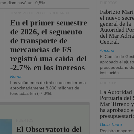
ítimo disminuyó un -0,5%.
PUERTOS
Fabrizio Maril
TRANSPORTE POR FERROCARRIL
el nuevo secre
En el primer semestre
general de la
Autoridad Por
de 2026, el segmento
del Mar Adriá
de transporte de
Central.
mercancías de FS
Ancona
registró una caída del
El Comité de Gest
aprobado el ajust
-2,7% en los ingresos
presupuestario de
institución.
operativos.
Roma
Los volúmenes de tráfico ascendieron a
PUERTOS
aproximadamente 8.800 millones de
La Autoridad
toneladas-km (-7,3%).
Portuaria del 
Mar Tirreno y
ha aprobado e
presupuestari
PUERTOS
Gioia Tauro
El Observatorio del
Registra mayores