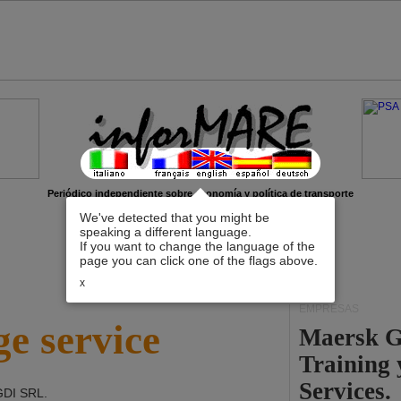
Periódico independiente sobre economía y política de transporte
We've detected that you might be
speaking a different language.
If you want to change the language of the
page you can click one of the flags above.
x
EMPRESAS
e service
Maersk G
Training
Services.
DI SRL
.