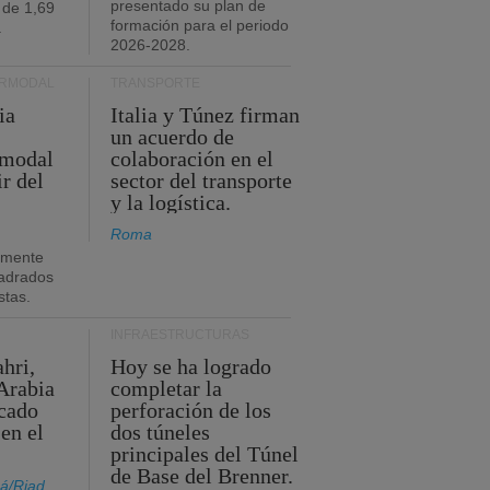
presentado su plan de
 de 1,69
formación para el periodo
.
2026-2028.
ERMODAL
TRANSPORTE
ia
Italia y Túnez firman
un acuerdo de
rmodal
colaboración en el
ir del
sector del transporte
y la logística.
Roma
amente
adrados
stas.
INFRAESTRUCTURAS
hri,
Hoy se ha logrado
Arabia
completar la
acado
perforación de los
 en el
dos túneles
principales del Túnel
de Base del Brenner.
á/Riad