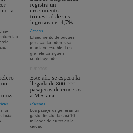
cer
registra un
timo a
crecimiento
trimestral de sus
ingresos del 4,7%.
Atenas
chia-
ntará las
El segmento de buques
desde
portacontenedores se
aia.
mantiene estable. Los
graneleros siguen
contribuyendo.
PUERTOS
nelero
Este año se espera la
 un
llegada de 800.000
l
pasajeros de cruceros
Ormuz.
a Messina.
dres
Messina
s, un
Los pasajeros generan un
pulación
gasto directo de casi 16
o.
millones de euros en la
ciudad.