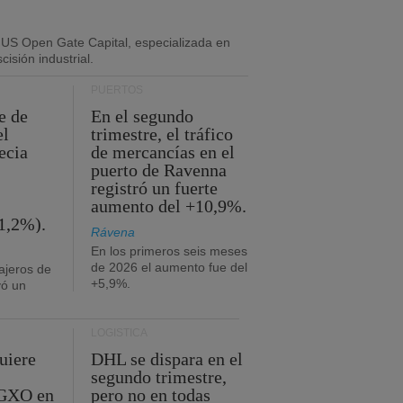
 US Open Gate Capital, especializada en
isión industrial.
PUERTOS
e de
En el segundo
el
trimestre, el tráfico
ecia
de mercancías en el
puerto de Ravenna
registró un fuerte
aumento del +10,9%.
1,2%).
Rávena
En los primeros seis meses
de 2026 el aumento fue del
ajeros de
+5,9%.
yó un
LOGÍSTICA
uiere
DHL se dispara en el
segundo trimestre,
 GXO en
pero no en todas