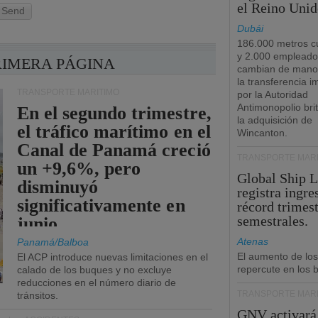
el Reino Unid
Send
Dubái
186.000 metros c
y 2.000 empleado
RIMERA PÁGINA
cambian de manos
la transferencia 
TRANSPORTE MARÍTIMO
por la Autoridad
Antimonopolio bri
En el segundo trimestre,
la adquisición de
el tráfico marítimo en el
Wincanton.
Canal de Panamá creció
TRANSPORTE MARÍ
un +9,6%, pero
Global Ship 
disminuyó
registra ingre
significativamente en
récord trimest
semestrales.
junio.
Atenas
Panamá/Balboa
El aumento de los
El ACP introduce nuevas limitaciones en el
repercute en los b
calado de los buques y no excluye
reducciones en el número diario de
TRANSPORTE MARÍ
tránsitos.
GNV activará