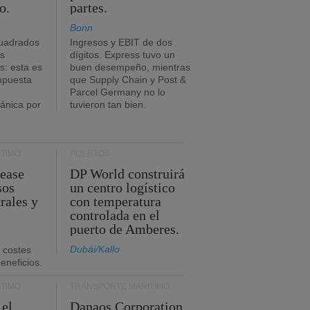
o.
partes.
Bonn
uadrados
Ingresos y EBIT de dos
s
dígitos. Express tuvo un
: esta es
buen desempeño, mientras
impuesta
que Supply Chain y Post &
Parcel Germany no lo
tánica por
tuvieron tan bien.
TIMO
PUERTOS
Lease
DP World construirá
sos
un centro logístico
rales y
con temperatura
controlada en el
puerto de Amberes.
Dubái/Kallo
 costes
eneficios.
TIMO
TRANSPORTE MARÍTIMO
 el
Danaos Corporation