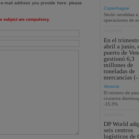
 e-mail address you provide here: please
Copenhague
Serán vendidas a
e subject are compulsory.
operaciones de esc
PUERTOS
En el trimestr
abril a junio, 
puerto de Ven
gestionó 6,3
millones de
toneladas de
mercancías (-
Venecia
El número de pas
cruceros disminu
-15,3%.
LOGÍSTICA
DP World adq
seis centros
logísticos de