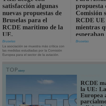
satisfacción algunas
propuesta 
nuevas propuestas de
Comisión s
Bruselas para el
RCDE UE e
RCDE marítimo de la
mientras q
UE.
esperaban
más audac
Bruselas
Bruselas
La asociación se muestra más crítica con
las medidas estudiadas por la Comisión
Europea para el sector de la aviación.
TRANSPORTE
RCDE ma
la UE: L
Europea 
parcialme