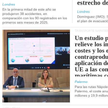
estrecho d
Londres
En la primera mitad de este año se
Londres
produjeron 38 accidentes, en
Domínguez (IMO): S
comparación con los 90 registrados en los
el plan de evacuac
primeros seis meses de 2025.
TRANSPORTE MARÍTIM
Un estudio 
relieve los 
costes y los 
contraprodu
aplicación 
UE a las co
marítimas co
de Sicilia.
Palermo
Para las rutas Nápol
Palermo, el coste anu
millones y 19,9 millo