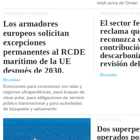
misil cerca de Omán.
TRANSPORTE MARÍTIMO
TRANSPORTE POR F
El sector f
Los armadores
reclama qu
europeos solicitan
reconozca 
excepciones
contribució
permanentes al RCDE
descarboniz
marítimo de la UE
revisión d
después de 2030.
Bruselas
Bruselas
Exenciones para conexiones con islas y
regiones ultraperiféricas, para buques de
clase polar, para obligaciones de servicio
público transnacional y para actividades
de búsqueda y salvamento.
ACCIDENTES
Dos superpe
operados po