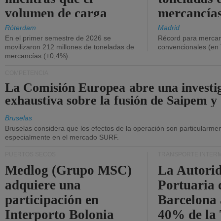
volumen de carga
mercancías
general disminuyó.
Róterdam
Madrid
En el primer semestre de 2026 se
Récord para mercan
movilizaron 212 millones de toneladas de
convencionales (en
mercancías (+0,4%).
COMPETENCIA
La Comisión Europea abre una investi
exhaustiva sobre la fusión de Saipem y
Bruselas
Bruselas considera que los efectos de la operación son particularment
especialmente en el mercado SURF.
PUERTOS SECOS
TRANSPORTE INTER
Medlog (Grupo MSC)
La Autori
adquiere una
Portuaria 
participación en
Barcelona 
Interporto Bolonia
40% de la