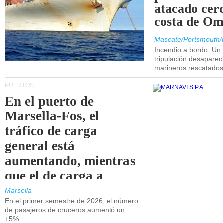
atacado cerc
costa de Om
Mascate/Portsmouth/
Incendio a bordo. Un
tripulación desaparec
marineros rescatados
PUERTOS
En el puerto de
Marsella-Fos, el
tráfico de carga
general está
aumentando, mientras
que el de carga a
granel está
Marsella
En el primer semestre de 2026, el número
disminuyendo.
de pasajeros de cruceros aumentó un
+5%.