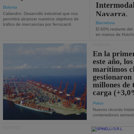
Intermodal
Bolonia
Navarra.
Caliandro: Desarrollo industrial que nos
permitirá alcanzar nuestros objetivos de
Barcelona
tráfico de mercancías por ferrocarril.
El 60% restante del
en manos de Hutchi
PUERTOS
En la prime
este año, lo
marítimos c
gestionaron
millones de 
carga (+3,0
Pekín
Nuevos récords histór
contenedores semestra
PUERTOS