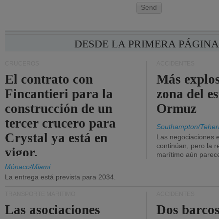
Send
DESDE LA PRIMERA PÁGIN
CRUCEROS
ACCIDENTES
El contrato con
Más explos
Fincantieri para la
zona del e
construcción de un
Ormuz
tercer crucero para
Southampton/Teher
Crystal ya está en
Las negociaciones 
continúan, pero la r
vigor.
marítimo aún parece
Mónaco/Miami
La entrega está prevista para 2034.
TRANSPORTE MARÍTIMO
ACCIDENTES
Las asociaciones
Dos barcos