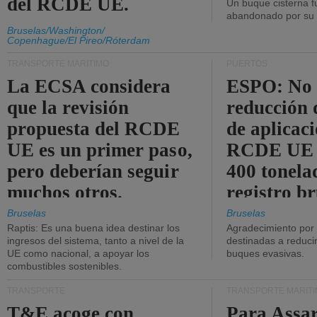
del RCDE UE.
Un buque cisterna f
abandonado por su t
Bruselas/Washington/
Copenhague/El Pireo/Róterdam
TRANSPORTE MARÍTIMO
PUERTOS
La ECSA considera
ESPO: No 
que la revisión
reducción 
propuesta del RCDE
de aplicaci
UE es un primer paso,
RCDE UE d
pero deberían seguir
400 tonela
muchos otros.
registro br
Bruselas
Bruselas
Raptis: Es una buena idea destinar los
Agradecimiento por
ingresos del sistema, tanto a nivel de la
destinadas a reducir
UE como nacional, a apoyar los
buques evasivas.
combustibles sostenibles.
TRANSPORTE
TRANSPORTE MARÍT
T&E acoge con
Para Assar