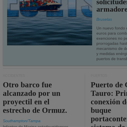
solicitude
armadore
Bruselas
Un nuevo fondo 
euros para combu
exenciones no p
prorrogadas has
mecanismo de de
y medidas enérgi
puertos de trans
ACCIDENTES
PUERTOS
Otro barco fue
Puerto de 
alcanzado por un
Tauro: Pr
proyectil en el
conexión d
estrecho de Ormuz.
buque
portaconte
Southampton/Tampa
Infantes de Marina estadounidenses