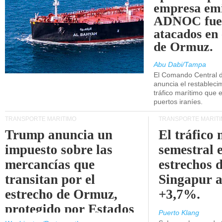
empresa emi
ADNOC fue
atacados en 
de Ormuz.
Abu Dabi/Tampa
El Comando Central 
anuncia el restableci
tráfico marítimo que e
puertos iraníes.
TRANSPORTE MARÍTIMO
TRANSPORTE MARÍT
Trump anuncia un
El tráfico
impuesto sobre las
semestral e
mercancías que
estrechos 
transitan por el
Singapur 
estrecho de Ormuz,
+3,7%.
protegido por Estados
Puerto Klang