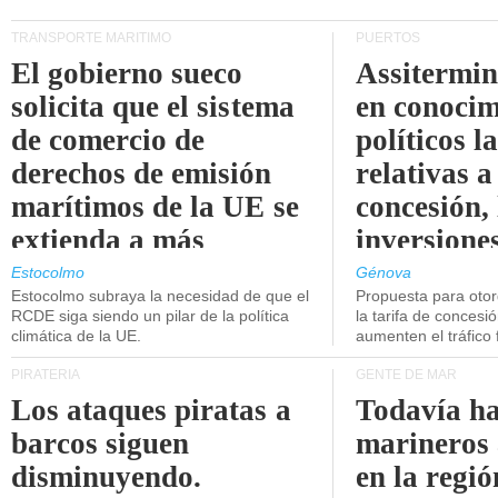
TRANSPORTE MARÍTIMO
PUERTOS
El gobierno sueco
Assitermin
solicita que el sistema
en conocim
de comercio de
políticos l
derechos de emisión
relativas a
marítimos de la UE se
concesión, 
extienda a más
inversiones
buques.
intermodal
Estocolmo
Génova
Estocolmo subraya la necesidad de que el
Propuesta para oto
RCDE siga siendo un pilar de la política
la tarifa de concesi
climática de la UE.
aumenten el tráfico f
PIRATERÍA
GENTE DE MAR
Los ataques piratas a
Todavía ha
barcos siguen
marineros
disminuyendo.
en la regió