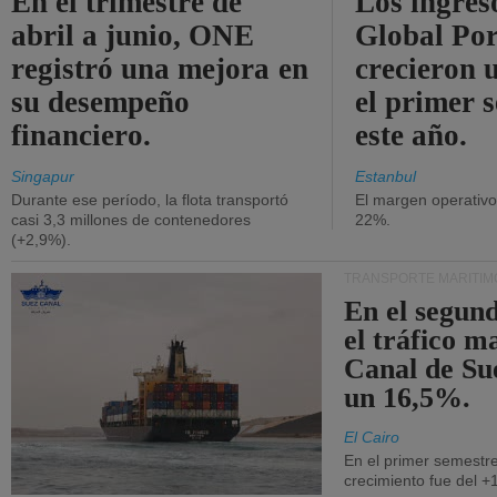
En el trimestre de
Los ingres
abril a junio, ONE
Global Por
registró una mejora en
crecieron 
su desempeño
el primer 
financiero.
este año.
Singapur
Estanbul
Durante ese período, la flota transportó
El margen operativ
casi 3,3 millones de contenedores
22%.
(+2,9%).
TRANSPORTE MARÍTIM
En el segund
el tráfico m
Canal de Su
un 16,5%.
El Cairo
En el primer semestre
crecimiento fue del +