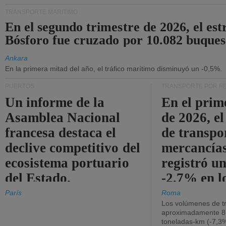
TRANSPORTE MARÍTIMO
En el segundo trimestre de 2026, el est
Bósforo fue cruzado por 10.082 buques
Ankara
En la primera mitad del año, el tráfico marítimo disminuyó un -0,5%.
PUERTOS
TRANSPORTE POR F
Un informe de la
En el prim
Asamblea Nacional
de 2026, e
francesa destaca el
de transpo
declive competitivo del
mercancía
ecosistema portuario
registró un
del Estado.
-2,7% en l
operativos
París
Roma
Los volúmenes de tr
aproximadamente 8.
toneladas-km (-7,3%