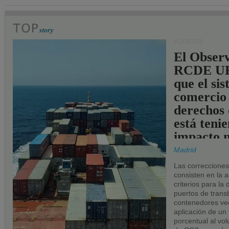
PUERTOS
El Observ
RCDE UE
que el si
comercio
derechos 
está teni
impacto n
los puerto
Madrid
UE.
Las correccione
consisten en la a
criterios para la
puertos de trans
contenedores vec
aplicación de un
porcentual al vo