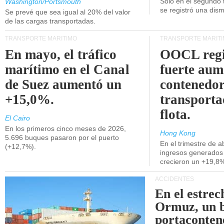
Unidos.
Solo en el segundo 
Washington/Portsmouth
se registró una dism
Se prevé que sea igual al 20% del valor
de las cargas transportadas.
TRANSPORTE MARÍTIMO
TRANSPORTE MARÍT
En mayo, el tráfico
OOCL regi
marítimo en el Canal
fuerte aum
de Suez aumentó un
contenedor
+15,0%.
transporta
flota.
El Cairo
En los primeros cinco meses de 2026,
Hong Kong
5.696 buques pasaron por el puerto
En el trimestre de abr
(+12,7%).
ingresos generados 
crecieron un +19,8
ACCIDENTES
En el estrec
Ormuz, un 
portaconten