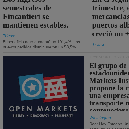
semestrales de
trimestre, 
Fincantieri se
mercancías
mantienen estables.
puertos al
creció un 
Trieste
El beneficio neto aumentó un 191,4%. Los
Tirana
nuevos pedidos disminuyeron un 58,5%.
TRANSPORTE MARÍTIM
El grupo de
estadounide
Markets Ins
propone la 
una empresa
transporte 
contenedore
Washington
Rao: Hoy Estados Un