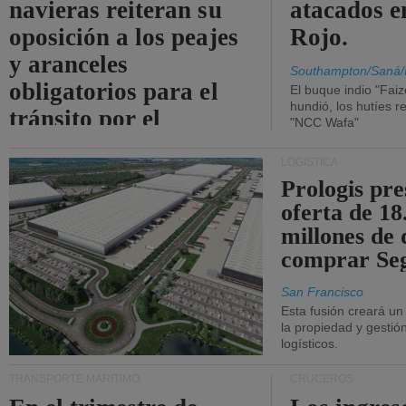
navieras reiteran su
atacados e
oposición a los peajes
Rojo.
y aranceles
Southampton/Saná/
obligatorios para el
El buque indio "Fai
hundió, los hutíes re
tránsito por el
"NCC Wafa"
estrecho de Ormuz.
LOGÍSTICA
Prologis pr
oferta de 18
millones de 
comprar Se
San Francisco
Esta fusión creará u
la propiedad y gestió
logísticos.
TRANSPORTE MARÍTIMO
CRUCEROS