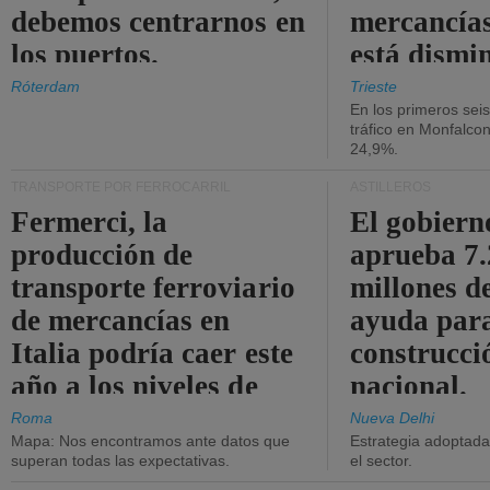
debemos centrarnos en
mercancías
los puertos.
está dismi
Róterdam
Trieste
En los primeros sei
tráfico en Monfalco
24,9%.
TRANSPORTE POR FERROCARRIL
ASTILLEROS
Fermerci, la
El gobiern
producción de
aprueba 7
transporte ferroviario
millones d
de mercancías en
ayuda para
Italia podría caer este
construcci
año a los niveles de
nacional.
2015.
Roma
Nueva Delhi
Mapa: Nos encontramos ante datos que
Estrategia adoptada 
superan todas las expectativas.
el sector.