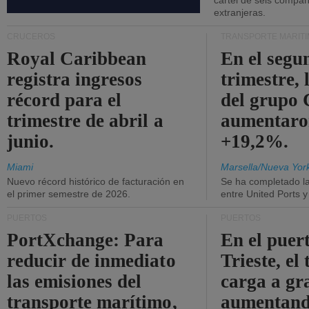
cártel de seis compañ
extranjeras.
CRUCEROS
TRANSPORTE MARÍT
Royal Caribbean
En el segu
registra ingresos
trimestre, 
récord para el
del grup
trimestre de abril a
aumentaro
junio.
+19,2%.
Miami
Marsella/Nueva Yor
Nuevo récord histórico de facturación en
Se ha completado l
el primer semestre de 2026.
entre United Ports 
PUERTOS
PUERTOS
PortXchange: Para
En el puer
reducir de inmediato
Trieste, el 
las emisiones del
carga a gr
transporte marítimo,
aumentando