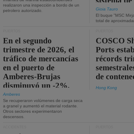
sistema de
realizaron una inspección a bordo de un
la red eléc
Gioia Tauro
petrolero autorizado.
El buque "MSC Mirja
total de aproximad
PUERTOS
PUERTOS
En el segundo
COSCO Sh
trimestre de 2026, el
Ports esta
tráfico de mercancías
récords tr
en el puerto de
semestrales
Amberes-Brujas
de contene
disminuyó un -2%.
Hong Kong
Amberes
Se recuperaron volúmenes de carga seca
a granel y aumentó el material rodante.
Otros sectores experimentaron
descensos.
ACCIDENTES
PUERTOS