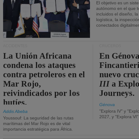
El objetivo es un sist
autónomo en el que t
incluidos el diseño, la
logística, la inspecci
conectados digitalme
ACCIDENTES
CRUCEROS
La Unión Africana
En Génova
condena los ataques
Fincantieri
contra petroleros en el
nuevo cru
Mar Rojo,
III
a Expl
reivindicados por los
Journeys.
hutíes.
Génova
"Explora IV" y "Expl
Addis Abeba
2027, y "Explora VI
Youssouf: La seguridad de las rutas
marítimas del Mar Rojo es de vital
importancia estratégica para África.