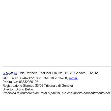
- Via Raffaele Paolucci 17r/19r - 16129 Génova - ITALIA
tel.: +39.010.2462122, fax: +39.010.2516768,
e-mail
Partita iva: 03532950106
Registrazione Stampa 33/96 Tribunale di Genova
Director: Bruno Bellio
Prohibida la reproducción, total o parcial, sin el explicito consentimento del 