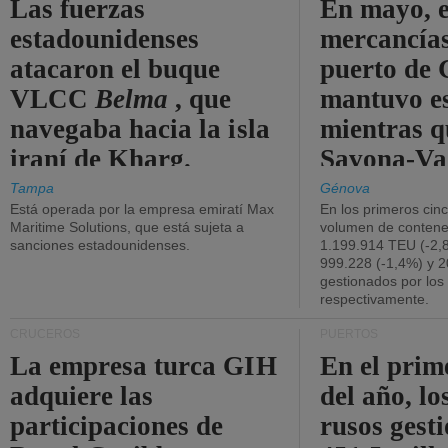
Las fuerzas
En mayo, e
estadounidenses
mercancías
atacaron el buque
puerto de 
VLCC
Belma
, que
mantuvo es
navegaba hacia la isla
mientras q
iraní de Kharg.
Savona-Va
disminuyó
Tampa
Génova
Está operada por la empresa emiratí Max
En los primeros cin
Maritime Solutions, que está sujeta a
volumen de contene
sanciones estadounidenses.
1.199.914 TEU (-2,8
999.228 (-1,4%) y 2
gestionados por los
respectivamente.
CRUCEROS
PUERTOS
La empresa turca GIH
En el prim
adquiere las
del año, lo
participaciones de
rusos gest