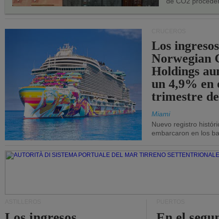
de CO2 proceden
CRUCEROS
Los ingresos
Norwegian C
Holdings a
un 4,9% en 
trimestre de
Miami
Nuevo registro histór
embarcaron en los bar
ASTILLEROS
PUERTOS
Los ingresos
En el segu