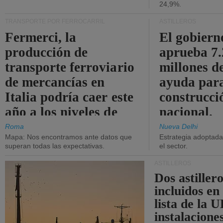
24,9%.
TRANSPORTE POR FERROCARRIL
ASTILLEROS
Fermerci, la
El gobiern
producción de
aprueba 7
transporte ferroviario
millones d
de mercancías en
ayuda para
Italia podría caer este
construcci
año a los niveles de
nacional.
2015.
Roma
Nueva Delhi
Mapa: Nos encontramos ante datos que
Estrategia adoptada 
superan todas las expectativas.
el sector.
ASTILLEROS
Dos astillero
incluidos en
lista de la 
instalacione