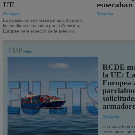
UE.
esperaban
más audac
Bruselas
Bruselas
La asociación se muestra más crítica con
las medidas estudiadas por la Comisión
Europea para el sector de la aviación.
TRANSPORTE
RCDE ma
la UE: L
Europea 
parcialme
solicitude
armadore
Bruselas
Un nuevo fondo 
euros para combu