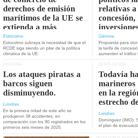
derechos de emisión
relativas a
marítimos de la UE se
concesión, 
extienda a más
inversiones
buques.
intermodal
Estocolmo
Génova
Estocolmo subraya la necesidad de que el
Propuesta para oto
RCDE siga siendo un pilar de la política
la tarifa de concesi
climática de la UE.
aumenten el tráfico f
PIRATERÍA
GENTE DE MAR
Los ataques piratas a
Todavía ha
barcos siguen
marineros
disminuyendo.
en la regió
estrecho d
Londres
En la primera mitad de este año se
Londres
produjeron 38 accidentes, en
Domínguez (IMO): S
comparación con los 90 registrados en los
el plan de evacuac
primeros seis meses de 2025.