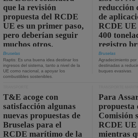
que la revisión
reducción 
propuesta del RCDE
de aplicaci
UE es un primer paso,
RCDE UE d
pero deberían seguir
400 tonela
muchos otros.
registro br
Bruselas
Bruselas
Raptis: Es una buena idea destinar los
Agradecimiento por
ingresos del sistema, tanto a nivel de la
destinadas a reducir
UE como nacional, a apoyar los
buques evasivas.
combustibles sostenibles.
TRANSPORTE
TRANSPORTE MARÍT
T&E acoge con
Para Assar
satisfacción algunas
propuesta 
nuevas propuestas de
Comisión s
Bruselas para el
RCDE UE e
RCDE marítimo de la
mientras q