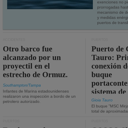
exenciones no p
prorrogadas has
mecanismo de de
y medidas enérgi
puertos de trans
ACCIDENTES
PUERTOS
Otro barco fue
Puerto de 
alcanzado por un
Tauro: Pr
proyectil en el
conexión d
estrecho de Ormuz.
buque
portaconte
Southampton/Tampa
sistema de
Infantes de Marina estadounidenses
realizaron una inspección a bordo de un
la red eléc
Gioia Tauro
petrolero autorizado.
El buque "MSC Mirja
total de aproximad
PUERTOS
PUERTOS