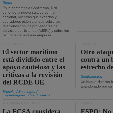
Roma
En la conferencia Confitarma, Rixi
defiende la nueva sala de control
nacional, mientras que expertos y
operadores piden claridad sobre las
relaciones con los proveedores de
servicios publicitarios (AdSPs) y sobre los
recursos de la nueva empresa.
LEGISLACIÓN
ACCIDENTES
El sector marítimo
Otro ataq
está dividido entre el
contra un 
apoyo cauteloso y las
estrecho d
críticas a la revisión
Southampton
del RCDE UE.
Un buque cisterna f
abandonado por su t
Bruselas/Washington/
Copenhague/El Pireo/Róterdam
TRANSPORTE MARÍTIMO
PUERTOS
La ECSA considera
ESPO: No 