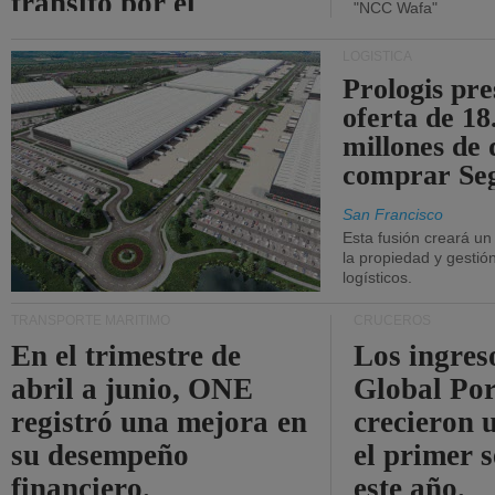
tránsito por el
"NCC Wafa"
estrecho de Ormuz.
LOGÍSTICA
Prologis pr
oferta de 18
millones de 
comprar Se
San Francisco
Esta fusión creará u
la propiedad y gestió
logísticos.
TRANSPORTE MARÍTIMO
CRUCEROS
En el trimestre de
Los ingres
abril a junio, ONE
Global Por
registró una mejora en
crecieron 
su desempeño
el primer 
financiero.
este año.