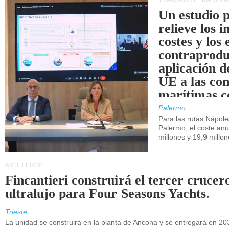
TRANSPORTE MARÍTIM
Un estudio 
relieve los 
costes y los 
contraprodu
aplicación 
UE a las co
marítimas co
de Sicilia.
Palermo
Para las rutas Nápol
Palermo, el coste anu
millones y 19,9 millo
ASTILLEROS
Fincantieri construirá el tercer crucer
ultralujo para Four Seasons Yachts.
Trieste
La unidad se construirá en la planta de Ancona y se entregará en 20