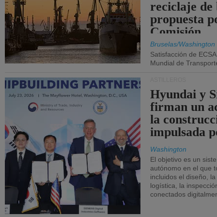
reciclaje de
propuesta p
Comisión.
Bruselas/Washington
Satisfacción de ECSA
Mundial de Transport
ASTILLEROS
Hyundai y 
firman un a
la construcc
impulsada p
Washington
El objetivo es un sist
autónomo en el que t
incluidos el diseño, la
logística, la inspecci
conectados digitalme