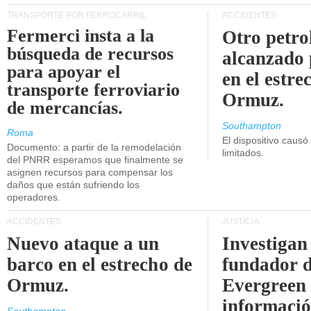
TRANSPORTE POR FERROCARRIL
ACCIDENTES
Fermerci insta a la
Otro petro
búsqueda de recursos
alcanzado 
para apoyar el
en el estre
transporte ferroviario
Ormuz.
de mercancías.
Southampton
Roma
El dispositivo causó
Documento: a partir de la remodelación
limitados.
del PNRR esperamos que finalmente se
asignen recursos para compensar los
daños que están sufriendo los
operadores.
ACCIDENTES
JUSTICIA
Nuevo ataque a un
Investigan 
barco en el estrecho de
fundador 
Ormuz.
Evergreen 
informaci