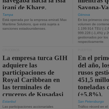
navegaba hacia la isla
mientras q
iraní de Kharg.
Savona-Va
disminuyó
Tampa
Génova
Está operada por la empresa emiratí Max
En los primeros cin
Maritime Solutions, que está sujeta a
volumen de contene
sanciones estadounidenses.
1.199.914 TEU (-2,8
999.228 (-1,4%) y 2
gestionados por los
respectivamente.
CRUCEROS
PUERTOS
La empresa turca GIH
En el prim
adquiere las
del año, lo
participaciones de
rusos gest
Royal Caribbean en
451,5 mill
las terminales de
toneladas 
cruceros de Kusadasi
(+5,8%).
y Lisboa.
Estanbul
San Petersburgo
Las participaciones accionariales
Tráfico récord en el