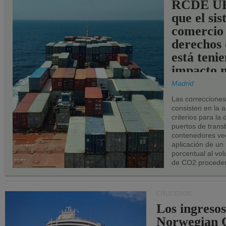
RCDE UE
que el si
comercio
derechos 
está teni
impacto n
los puerto
Madrid
UE.
Las correccione
consisten en la a
criterios para la
puertos de trans
contenedores vec
aplicación de un
porcentual al vo
de CO2 proceden
CRUCEROS
Los ingresos
Norwegian C