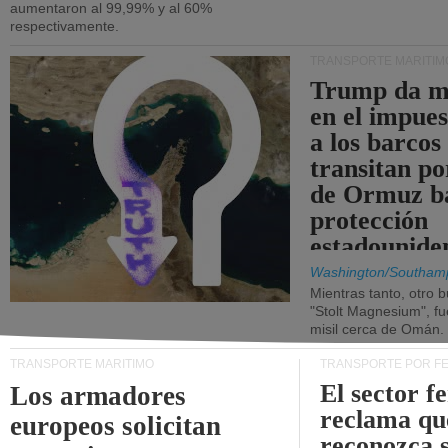
aumentaron al 99,99% y al 60%
respectivamente.
TRANSPORTE MARÍTIM
Trump da m
en el impue
a los barcos
transitan po
de Ormuz b
protección
estadounide
Washington/Southam
Mientras tanto, otro b
"Stolt Magnesium", f
misil cerca de Omán.
TRANSPORTE MARÍTIMO
TRANSPORTE POR F
El sector f
Los armadores
reclama qu
europeos solicitan
reconozca 