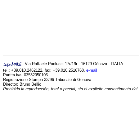
- Via Raffaele Paolucci 17r/19r - 16129 Génova - ITALIA
tel.: +39.010.2462122, fax: +39.010.2516768,
e-mail
Partita iva: 03532950106
Registrazione Stampa 33/96 Tribunale di Genova
Director: Bruno Bellio
Prohibida la reproducción, total o parcial, sin el explicito consentimento del 