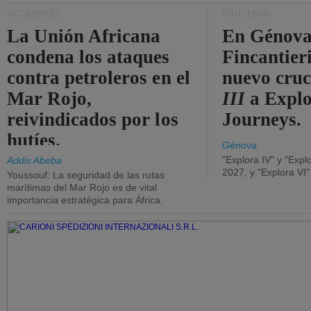
ACCIDENTES
CRUCEROS
La Unión Africana
En Génova
condena los ataques
Fincantieri
contra petroleros en el
nuevo cru
Mar Rojo,
III
a Expl
reivindicados por los
Journeys.
hutíes.
Génova
"Explora IV" y "Expl
Addis Abeba
2027, y "Explora VI
Youssouf: La seguridad de las rutas
marítimas del Mar Rojo es de vital
importancia estratégica para África.