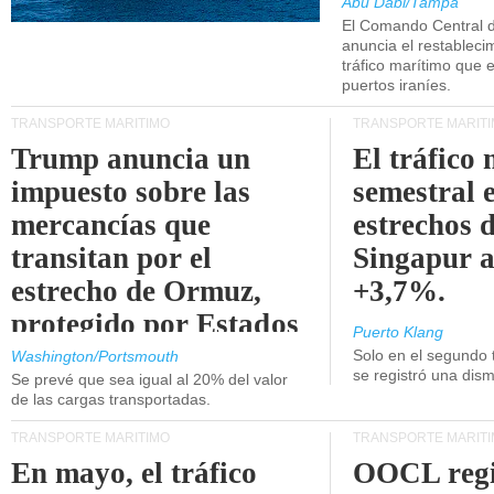
Abu Dabi/Tampa
El Comando Central 
anuncia el restableci
tráfico marítimo que e
puertos iraníes.
TRANSPORTE MARÍTIMO
TRANSPORTE MARÍT
Trump anuncia un
El tráfico
impuesto sobre las
semestral e
mercancías que
estrechos 
transitan por el
Singapur 
estrecho de Ormuz,
+3,7%.
protegido por Estados
Puerto Klang
Unidos.
Solo en el segundo 
Washington/Portsmouth
se registró una dism
Se prevé que sea igual al 20% del valor
de las cargas transportadas.
TRANSPORTE MARÍTIMO
TRANSPORTE MARÍT
En mayo, el tráfico
OOCL regi