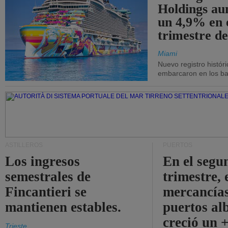
Holdings a
un 4,9% en 
trimestre de
Miami
Nuevo registro histór
embarcaron en los bar
ASTILLEROS
PUERTOS
Los ingresos
En el segu
semestrales de
trimestre, 
Fincantieri se
mercancías
mantienen estables.
puertos al
creció un 
Trieste