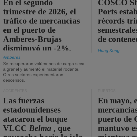
En el segundo
COSCO Sh
trimestre de 2026, el
Ports esta
tráfico de mercancías
récords tr
en el puerto de
semestrales
Amberes-Brujas
de contene
disminuyó un -2%.
Hong Kong
Amberes
Se recuperaron volúmenes de carga seca
a granel y aumentó el material rodante.
Otros sectores experimentaron
descensos.
ACCIDENTES
PUERTOS
Las fuerzas
En mayo, e
estadounidenses
mercancías
atacaron el buque
puerto de 
VLCC
Belma
, que
mantuvo es