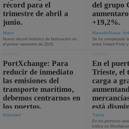
récord para el
del grup
trimestre de abril a
aumentaro
junio.
+19,2%.
Miami
Marsella/Nueva Yor
Nuevo récord histórico de facturación en
Se ha completado l
el primer semestre de 2026.
entre United Ports 
PUERTOS
PUERTOS
PortXchange: Para
En el puer
reducir de inmediato
Trieste, el 
las emisiones del
carga a gr
transporte marítimo,
aumentando
debemos centrarnos en
mercancías
los puertos.
está dismi
Róterdam
Trieste
En los primeros sei
tráfico en Monfalco