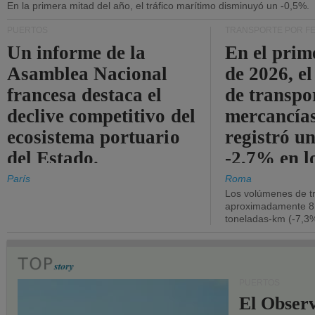
En la primera mitad del año, el tráfico marítimo disminuyó un -0,5%.
PUERTOS
TRANSPORTE POR F
Un informe de la
En el prim
Asamblea Nacional
de 2026, e
francesa destaca el
de transpo
declive competitivo del
mercancía
ecosistema portuario
registró un
del Estado.
-2,7% en l
operativos
París
Roma
Los volúmenes de tr
aproximadamente 8.
toneladas-km (-7,3%
PUERTOS
El Observ