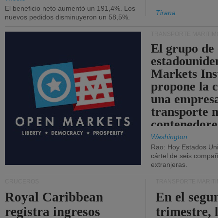
El beneficio neto aumentó un 191,4%. Los
Tirana
nuevos pedidos disminuyeron un 58,5%.
TRANSPORTE MARÍTIM
El grupo de
estadounide
Markets Ins
propone la 
una empresa
transporte 
contenedore
Washington
Rao: Hoy Estados Un
cártel de seis compañ
extranjeras.
CRUCEROS
TRANSPORTE MARÍT
Royal Caribbean
En el segu
registra ingresos
trimestre, 