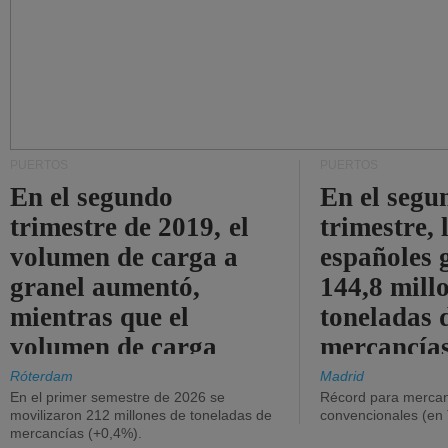
PUERTOS
PUERTOS
En el segundo
En el segu
trimestre de 2019, el
trimestre, 
volumen de carga a
españoles 
granel aumentó,
144,8 mill
mientras que el
toneladas 
volumen de carga
mercancías
general disminuyó.
Róterdam
Madrid
En el primer semestre de 2026 se
Récord para mercan
movilizaron 212 millones de toneladas de
convencionales (en
mercancías (+0,4%).