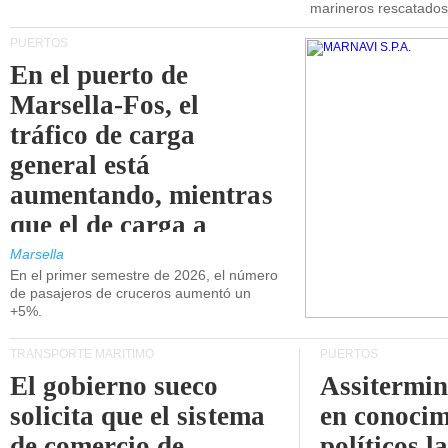
marineros rescatados
PUERTOS
En el puerto de
Marsella-Fos, el
tráfico de carga
general está
aumentando, mientras
que el de carga a
granel está
Marsella
En el primer semestre de 2026, el número
disminuyendo.
de pasajeros de cruceros aumentó un
+5%.
TRANSPORTE MARÍTIMO
PUERTOS
El gobierno sueco
Assitermin
solicita que el sistema
en conocim
de comercio de
políticos l