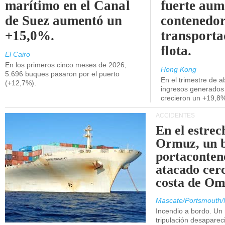
marítimo en el Canal
fuerte aum
de Suez aumentó un
contenedor
+15,0%.
transporta
flota.
El Cairo
En los primeros cinco meses de 2026,
Hong Kong
5.696 buques pasaron por el puerto
En el trimestre de abr
(+12,7%).
ingresos generados 
crecieron un +19,8
ACCIDENTES
En el estrec
Ormuz, un 
portaconten
atacado cerc
costa de Om
Mascate/Portsmouth/
Incendio a bordo. Un
tripulación desaparec