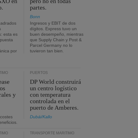
 GXO en
pero no en todas
o.
partes.
Bonn
uadrados
Ingresos y EBIT de dos
s
dígitos. Express tuvo un
: esta es
buen desempeño, mientras
mpuesta
que Supply Chain y Post &
Parcel Germany no lo
ánica por
tuvieron tan bien.
TIMO
PUERTOS
ease
DP World construirá
sos
un centro logístico
rales y
con temperatura
controlada en el
puerto de Amberes.
 costes
Dubái/Kallo
eneficios.
TIMO
TRANSPORTE MARÍTIMO