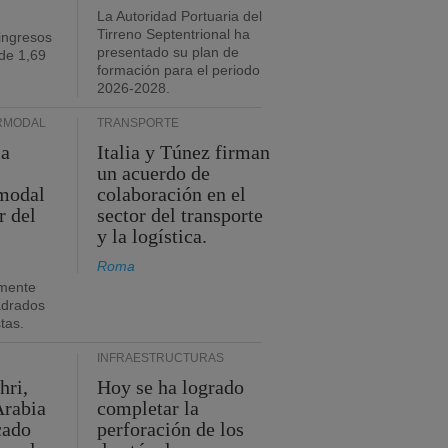
La Autoridad Portuaria del
Tirreno Septentrional ha
ingresos
presentado su plan de
de 1,69
formación para el periodo
2026-2028.
RMODAL
TRANSPORTE
ia
Italia y Túnez firman
un acuerdo de
rmodal
colaboración en el
r del
sector del transporte
y la logística.
Roma
mente
adrados
stas.
INFRAESTRUCTURAS
hri,
Hoy se ha logrado
Arabia
completar la
cado
perforación de los