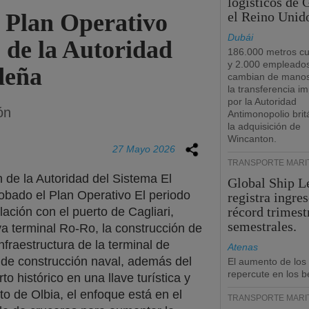
logísticos de
 Plan Operativo
el Reino Unid
Dubái
 de la Autoridad
186.000 metros c
y 2.000 empleado
deña
cambian de manos
la transferencia i
por la Autoridad
ón
Antimonopolio brit
la adquisición de
Wincanton.
27 Mayo 2026
TRANSPORTE MARÍ
 de la Autoridad del Sistema El
Global Ship L
bado el Plan Operativo El periodo
registra ingre
récord trimest
ación con el puerto de Cagliari,
semestrales.
eva terminal Ro-Ro, la construcción de
infraestructura de la terminal de
Atenas
to de construcción naval, además del
El aumento de los
repercute en los b
 histórico en una llave turística y
to de Olbia, el enfoque está en el
TRANSPORTE MARÍ