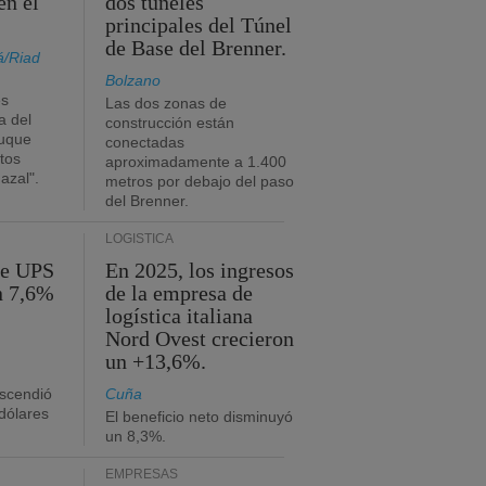
en el
dos túneles
principales del Túnel
de Base del Brenner.
á/Riad
Bolzano
es
Las dos zonas de
a del
construcción están
buque
conectadas
tos
aproximadamente a 1.400
azal".
metros por debajo del paso
del Brenner.
LOGÍSTICA
de UPS
En 2025, los ingresos
n 7,6%
de la empresa de
logística italiana
Nord Ovest crecieron
un +13,6%.
ascendió
Cuña
dólares
El beneficio neto disminuyó
un 8,3%.
EMPRESAS