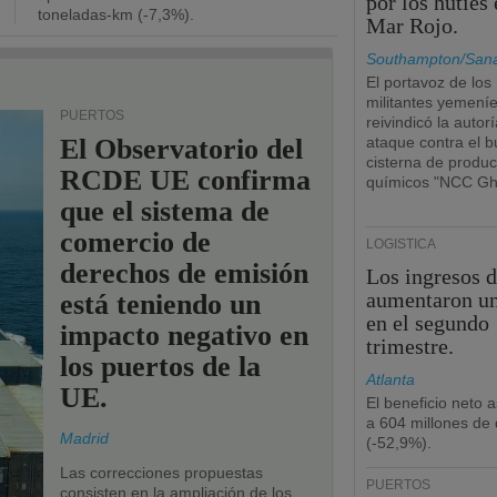
por los hutíes 
toneladas-km (-7,3%).
Mar Rojo.
Southampton/San
El portavoz de los
militantes yemení
PUERTOS
reivindicó la autorí
El Observatorio del
ataque contra el 
cisterna de produc
RCDE UE confirma
químicos "NCC Gh
que el sistema de
comercio de
LOGÍSTICA
derechos de emisión
Los ingresos 
aumentaron u
está teniendo un
en el segundo
impacto negativo en
trimestre.
los puertos de la
Atlanta
UE.
El beneficio neto 
a 604 millones de 
Madrid
(-52,9%).
Las correcciones propuestas
PUERTOS
consisten en la ampliación de los