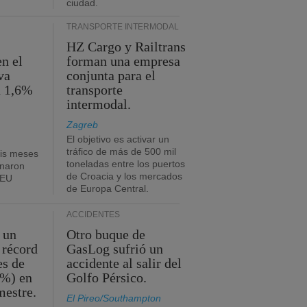
ciudad.
TRANSPORTE INTERMODAL
HZ Cargo y Railtrans
n el
forman una empresa
va
conjunta para el
n 1,6%
transporte
intermodal.
Zagreb
El objetivo es activar un
tráfico de más de 500 mil
eis meses
toneladas entre los puertos
onaron
de Croacia y los mercados
TEU
de Europa Central.
ACCIDENTES
 un
Otro buque de
 récord
GasLog sufrió un
es de
accidente al salir del
2%) en
Golfo Pérsico.
mestre.
El Pireo/Southampton