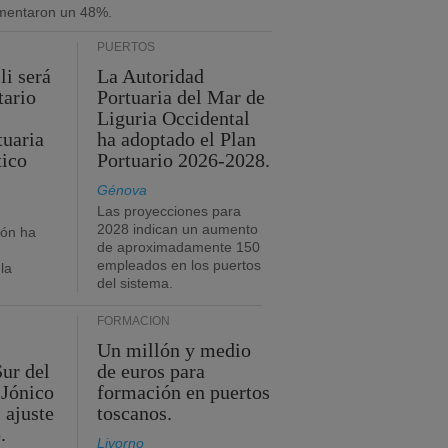
umentaron un 48%.
PUERTOS
li será
La Autoridad
tario
Portuaria del Mar de
Liguria Occidental
tuaria
ha adoptado el Plan
tico
Portuario 2026-2028.
Génova
Las proyecciones para
2028 indican un aumento
ión ha
de aproximadamente 150
empleados en los puertos
la
del sistema.
FORMACIÓN
Un millón y medio
Sur del
de euros para
 Jónico
formación en puertos
 ajuste
toscanos.
.
Livorno