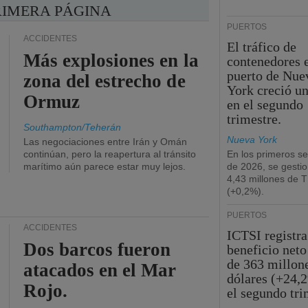
RIMERA PÁGINA
PUERTOS
ACCIDENTES
El tráfico de
Más explosiones en la
contenedores e
puerto de Nue
zona del estrecho de
York creció u
Ormuz
en el segundo
trimestre.
Southampton/Teherán
Nueva York
Las negociaciones entre Irán y Omán
continúan, pero la reapertura al tránsito
En los primeros s
marítimo aún parece estar muy lejos.
de 2026, se gesti
4,43 millones de 
(+0,2%).
PUERTOS
ACCIDENTES
ICTSI registra
Dos barcos fueron
beneficio neto
de 363 millon
atacados en el Mar
dólares (+24,
Rojo.
el segundo tri