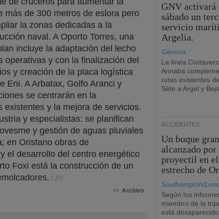
le de cruceros para aumentar la
GNV activará 
de más de 300 metros de eslora pero
sábado un terc
pliar la zonas dedicadas a la
servicio marí
ucción naval. A Oporto Torres, una
Argelia.
lan incluye la adaptación del lecho
Génova
 operativas y con la finalización del
La línea Civitavec
os y creación de la placa logística
Annaba complemen
rutas existentes d
 Eni. A Arbatax, Golfo Aranci y
Sète a Argel y Beja
ciones se centrarán en la
 existentes y la mejora de servicios.
stria y especialistas: se planifican
ACCIDENTES
tovesme y gestión de aguas pluviales
Un buque gran
a; en Oristano obras de
alcanzado por
y el desarrollo del centro energético
proyectil en el
to Foxi está la construcción de un
estrecho de O
remolcadores.
Southampton/Lon
›››
Archivo
Según los informe
miembro de la trip
está desaparecido