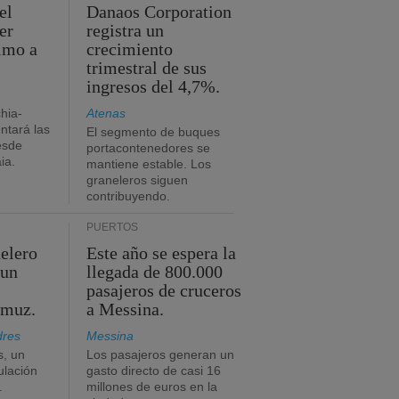
el
Danaos Corporation
er
registra un
timo a
crecimiento
trimestral de sus
ingresos del 4,7%.
chia-
Atenas
tará las
El segmento de buques
esde
portacontenedores se
ia.
mantiene estable. Los
graneleros siguen
contribuyendo.
PUERTOS
elero
Este año se espera la
 un
llegada de 800.000
pasajeros de cruceros
rmuz.
a Messina.
dres
Messina
s, un
Los pasajeros generan un
ulación
gasto directo de casi 16
.
millones de euros en la