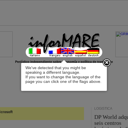
x
Periódico independiente sobre economía y política de transporte
We've detected that you might be
speaking a different language.
If you want to change the language of the
page you can click one of the flags above.
LOGÍSTICA
DP World adq
seis centros