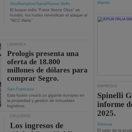
Manila
Southampton/Saná/Nueva Delhi
El buque indio "Faize Noore Oliya" se
hundió, los hutíes reivindican el ataque al
"NCC Wafa"
LOGÍSTICA
Prologis presenta una
oferta de 18.800
millones de dólares para
comprar Segro.
EMPRESAS
San Francisco
Spinelli 
Esta fusión creará un gigante europeo en
la propiedad y gestión de inmuebles
informe d
logísticos.
2025.
CRUCEROS
Los ingresos de
Génova
El valor de la pro