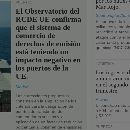
por los hutíes 
PUERTOS
Mar Rojo.
El Observatorio del
Southampton/San
RCDE UE confirma
El portavoz de los
que el sistema de
militantes yemení
reivindicó la autorí
comercio de
ataque contra el 
derechos de emisión
cisterna de produc
químicos "NCC Gh
está teniendo un
impacto negativo en
LOGÍSTICA
los puertos de la
Los ingresos 
UE.
aumentaron u
en el segundo
Madrid
trimestre.
Las correcciones propuestas
Atlanta
consisten en la ampliación de los
El beneficio neto 
criterios para la designación de
a 604 millones de 
puertos de transbordo de
(-52,9%).
contenedores vecinos y la
aplicación de un factor de reducción
porcentual al volumen de emisiones
PUERTOS