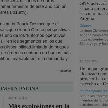
era de 45,4 millones de euros
GNV activará 
rimer trimestre de este año con un
sábado un terc
lares (-31,8%).
servicio marí
Argelia.
onstantin Baack Destacó que el
Génova
sa sigue siendo Ofrece perspectivas
La línea Civitavec
 es uno de los 'Entornos operativos
Annaba complemen
rutas existentes d
s': "en los segmentos en los que
Sète a Argel y Beja
s Disponibilidad limitada de buques
o de órdenes centrado en barcos más
librio favorable entre la demanda y
ACCIDENTES
Un buque gran
›››
Archivo
alcanzado por
proyectil en el
estrecho de O
RIMERA PÁGINA
Southampton/Lon
Según los informe
ACCIDENTES
miembro de la trip
Más explosiones en la
está desaparecido