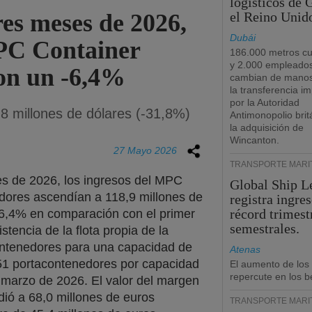
logísticos de
res meses de 2026,
el Reino Unid
Dubái
MPC Container
186.000 metros c
y 2.000 empleado
on un -6,4%
cambian de manos
la transferencia i
por la Autoridad
,8 millones de dólares (-31,8%)
Antimonopolio brit
la adquisición de
Wincanton.
27 Mayo 2026
TRANSPORTE MARÍ
es de 2026, los ingresos del MPC
Global Ship L
ores ascendían a 118,9 millones de
registra ingre
récord trimest
-6,4% en comparación con el primer
semestrales.
tencia de la flota propia de la
ntenedores para una capacidad de
Atenas
51 portacontenedores por capacidad
El aumento de los
repercute en los b
 marzo de 2026. El valor del margen
ndió a 68,0 millones de euros
TRANSPORTE MARÍ