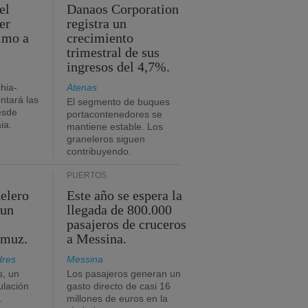
el
Danaos Corporation
er
registra un
timo a
crecimiento
trimestral de sus
ingresos del 4,7%.
chia-
Atenas
tará las
El segmento de buques
esde
portacontenedores se
ia.
mantiene estable. Los
graneleros siguen
contribuyendo.
PUERTOS
elero
Este año se espera la
 un
llegada de 800.000
pasajeros de cruceros
rmuz.
a Messina.
dres
Messina
s, un
Los pasajeros generan un
ulación
gasto directo de casi 16
.
millones de euros en la