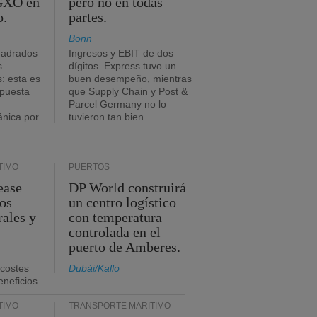
 GXO en
pero no en todas
o.
partes.
Bonn
uadrados
Ingresos y EBIT de dos
s
dígitos. Express tuvo un
: esta es
buen desempeño, mientras
mpuesta
que Supply Chain y Post &
Parcel Germany no lo
ánica por
tuvieron tan bien.
TIMO
PUERTOS
ease
DP World construirá
sos
un centro logístico
rales y
con temperatura
controlada en el
puerto de Amberes.
 costes
Dubái/Kallo
eneficios.
TIMO
TRANSPORTE MARÍTIMO