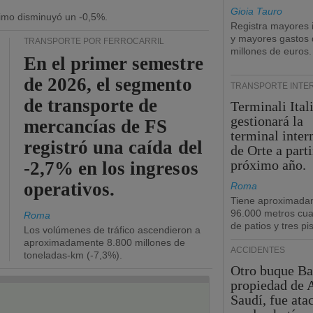
Gioia Tauro
ítimo disminuyó un -0,5%.
Registra mayores 
y mayores gastos 
TRANSPORTE POR FERROCARRIL
millones de euros.
En el primer semestre
de 2026, el segmento
TRANSPORTE INTE
de transporte de
Terminali Ital
gestionará la
mercancías de FS
terminal inte
registró una caída del
de Orte a parti
próximo año.
-2,7% en los ingresos
operativos.
Roma
Tiene aproximada
96.000 metros cu
Roma
de patios y tres pi
Los volúmenes de tráfico ascendieron a
aproximadamente 8.800 millones de
ACCIDENTES
toneladas-km (-7,3%).
Otro buque Ba
propiedad de 
Saudí, fue ata