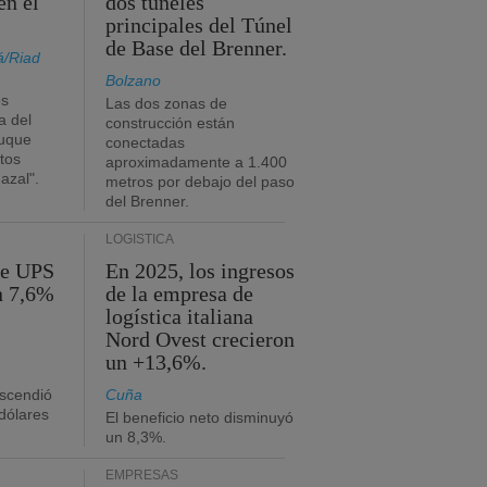
en el
dos túneles
principales del Túnel
de Base del Brenner.
á/Riad
Bolzano
es
Las dos zonas de
a del
construcción están
buque
conectadas
tos
aproximadamente a 1.400
azal".
metros por debajo del paso
del Brenner.
LOGÍSTICA
de UPS
En 2025, los ingresos
n 7,6%
de la empresa de
logística italiana
Nord Ovest crecieron
un +13,6%.
ascendió
Cuña
dólares
El beneficio neto disminuyó
un 8,3%.
EMPRESAS