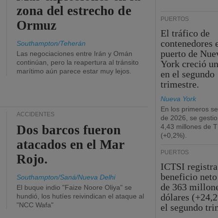
zona del estrecho de
PUERTOS
Ormuz
El tráfico de
contenedores e
Southampton/Teherán
puerto de Nue
Las negociaciones entre Irán y Omán
continúan, pero la reapertura al tránsito
York creció u
marítimo aún parece estar muy lejos.
en el segundo
trimestre.
Nueva York
En los primeros s
ACCIDENTES
de 2026, se gesti
Dos barcos fueron
4,43 millones de 
(+0,2%).
atacados en el Mar
PUERTOS
Rojo.
ICTSI registra
beneficio neto
Southampton/Saná/Nueva Delhi
de 363 millon
El buque indio "Faize Noore Oliya" se
dólares (+24,
hundió, los hutíes reivindican el ataque al
"NCC Wafa"
el segundo tri