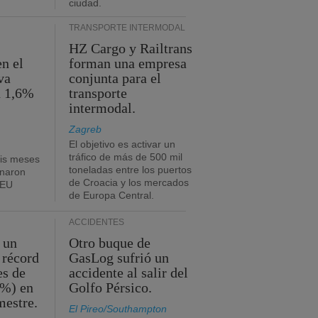
ciudad.
TRANSPORTE INTERMODAL
HZ Cargo y Railtrans
n el
forman una empresa
va
conjunta para el
n 1,6%
transporte
intermodal.
Zagreb
El objetivo es activar un
tráfico de más de 500 mil
eis meses
toneladas entre los puertos
onaron
de Croacia y los mercados
TEU
de Europa Central.
ACCIDENTES
 un
Otro buque de
 récord
GasLog sufrió un
es de
accidente al salir del
2%) en
Golfo Pérsico.
mestre.
El Pireo/Southampton