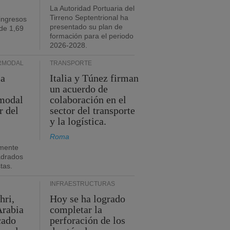
La Autoridad Portuaria del
Tirreno Septentrional ha
ingresos
presentado su plan de
de 1,69
formación para el periodo
2026-2028.
RMODAL
TRANSPORTE
ia
Italia y Túnez firman
un acuerdo de
rmodal
colaboración en el
r del
sector del transporte
y la logística.
Roma
mente
adrados
stas.
INFRAESTRUCTURAS
hri,
Hoy se ha logrado
Arabia
completar la
cado
perforación de los