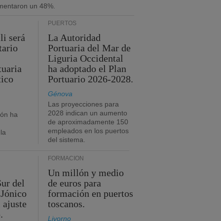
umentaron un 48%.
PUERTOS
li será
La Autoridad
tario
Portuaria del Mar de
Liguria Occidental
tuaria
ha adoptado el Plan
tico
Portuario 2026-2028.
Génova
Las proyecciones para
2028 indican un aumento
ión ha
de aproximadamente 150
empleados en los puertos
la
del sistema.
FORMACIÓN
Un millón y medio
Sur del
de euros para
 Jónico
formación en puertos
 ajuste
toscanos.
.
Livorno