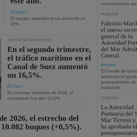
este año.
contrataciones a
Estanbul
PUERTOS
El margen operativo bruto aumentó un
Fabrizio Maril
22%.
el nuevo secre
general de la
TRANSPORTE MARÍTIMO
Autoridad Por
En el segundo trimestre,
del Mar Adriá
Central.
el tráfico marítimo en el
Canal de Suez aumentó
Ancona
El Comité de Gest
un 16,5%.
aprobado el ajuste
presupuestario de 
El Cairo
institución.
En el primer semestre de 2026, el
crecimiento fue del +14,0%.
PUERTOS
La Autoridad
Portuaria del 
de 2026, el estrecho del
Mar Tirreno y
 10.082 buques (+0,5%).
ha aprobado el
presupuestario