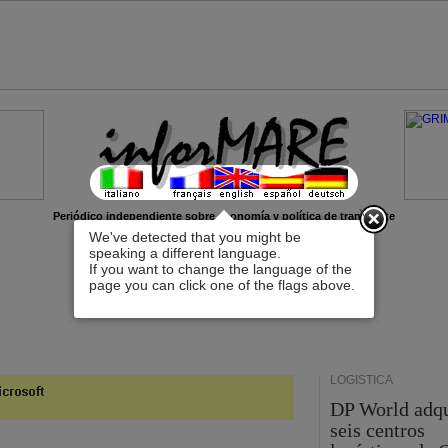
x
Periódico independiente sobre economía y política de transporte
We've detected that you might be
speaking a different language.
If you want to change the language of the
page you can click one of the flags above.
LOGÍSTICA
DP World adq
seis centros