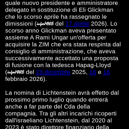
quale nuovo presidente e amministratore
delegato in sostituzione di Eli Glickman
che lo scorso aprile ha rassegnato le
dimissioni
(
del
17 aprile
2026). Lo
scorso anno Glickman aveva presentato
assieme A Rami Ungar un'offerta per
acquisire la ZIM che era stata respinta dal
consiglio di amministrazione, che aveva
successivamente accettato una proposta
di fusione con la tedesca Hapag-Lloyd
(
del
23 dicembre
2025,
16
e
16
febbraio 2026).
La nomina di Lichtenstein avrà effetto dal
prossimo primo luglio quando entrerà
anche a far parte del Cda della
compagnia. Tra gli altri incarichi ricoperti
dall'israeliano Lichtenstein, dal 2020 al
2023 è stato direttore finanziario della