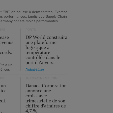
 et EBIT en hausse à deux chiffres. Express
es performances, tandis que Supply Chain
Germany ont été moins performantes.
IME
PORTS
Lease
DP World construira
revenus
une plateforme
t
logistique à
cords.
température
contrôlée dans le
port d'Anvers.
ûts a un
néfices
Dubaï/Kallo
IME
TRANSPORT MARITIME
 un
Danaos Corporation
vice
annonce une
s
croissance
edi.
trimestrielle de son
chiffre d'affaires de
4,7 %.