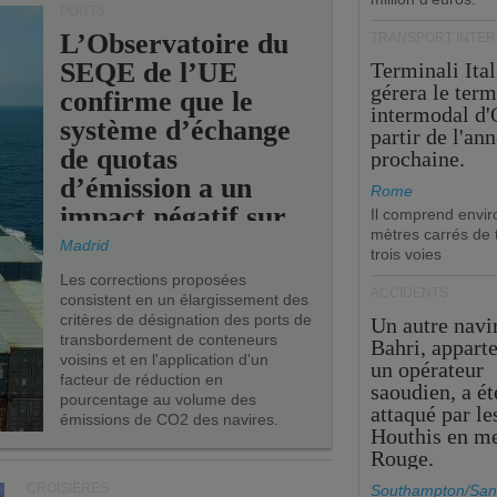
PORTS
L’Observatoire du
TRANSPORT INTE
SEQE de l’UE
Terminali Ital
gérera le term
confirme que le
intermodal d'
système d’échange
partir de l'an
de quotas
prochaine.
d’émission a un
Rome
impact négatif sur
Il comprend envir
mètres carrés de t
les ports de l’UE.
Madrid
trois voies
Les corrections proposées
ACCIDENTS
consistent en un élargissement des
critères de désignation des ports de
Un autre navi
transbordement de conteneurs
Bahri, appart
voisins et en l'application d'un
un opérateur
facteur de réduction en
saoudien, a ét
pourcentage au volume des
attaqué par le
émissions de CO2 des navires.
Houthis en m
Rouge.
CROISIÈRES
Southampton/San