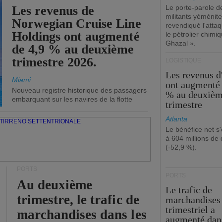
Les revenus de
Le porte-parole d
militants yéménite
Norwegian Cruise Line
revendiqué l'atta
Holdings ont augmenté
le pétrolier chim
Ghazal ».
de 4,9 % au deuxième
trimestre 2026.
LOGISTIQUE
Les revenus 
Miami
ont augmenté 
Nouveau registre historique des passagers
% au deuxiè
embarquant sur les navires de la flotte
trimestre
Atlanta
Le bénéfice net s'
à 604 millions de 
(-52,9 %).
PORTS
PORTS
Au deuxième
Le trafic de
trimestre, le trafic de
marchandises
trimestriel a
marchandises dans les
augmenté dan