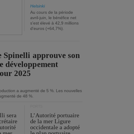
Helsinki
Au cours de la période
avril-juin, le bénéfice net
s'est élevé à 42,9 millions
d'euros (+64,7%).
 Spinelli approuve son
de développement
pour 2025
roduction a augmenté de 5 %. Les nouvelles
ugmenté de 48 %.
PORTS
li sera
L’Autorité portuaire
crétaire
de la mer Ligure
utorité
occidentale a adopté
la mer
le plan portuaire