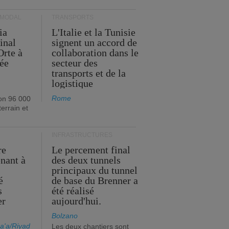
RMODAL
TRANSPORTS
ia
L'Italie et la Tunisie
inal
signent un accord de
Orte à
collaboration dans le
née
secteur des
transports et de la
logistique
Rome
on 96 000
errain et
INFRASTRUCTURES
re
Le percement final
enant à
des deux tunnels
principaux du tunnel
é
de base du Brenner a
s
été réalisé
er
aujourd'hui.
Bolzano
a'a/Riyad
Les deux chantiers sont