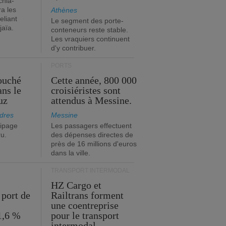
chia-
a les
Athènes
eliant
Le segment des porte-
jaïa.
conteneurs reste stable.
Les vraquiers continuent
d'y contribuer.
PORTS
ouché
Cette année, 800 000
ans le
croisiéristes sont
uz
attendus à Messine.
dres
Messine
ipage
Les passagers effectuent
ru.
des dépenses directes de
près de 16 millions d'euros
dans la ville.
TRANSPORT INTERMODAL
HZ Cargo et
 port de
Railtrans forment
une coentreprise
1,6 %
pour le transport
intermodal