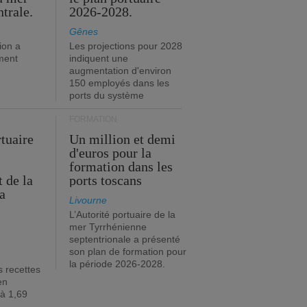
trale.
2026-2028.
Gênes
ion a
Les projections pour 2028
ment
indiquent une
augmentation d'environ
150 employés dans les
ports du système
FORMATION
rtuaire
Un million et demi
d'euros pour la
formation dans les
 de la
ports toscans
a
Livourne
L’Autorité portuaire de la
mer Tyrrhénienne
septentrionale a présenté
son plan de formation pour
la période 2026-2028.
s recettes
en
 à 1,69