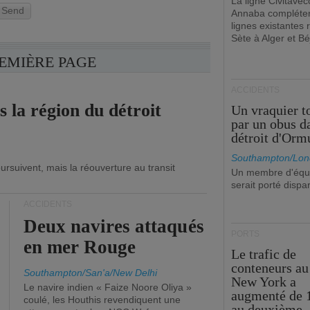
La ligne Civitavec
Send
Annaba compléter
lignes existantes r
Sète à Alger et Bé
REMIÈRE PAGE
ACCIDENTS
s la région du détroit
Un vraquier t
par un obus d
détroit d'Orm
Southampton/Lon
ursuivent, mais la réouverture au transit
Un membre d'équ
serait porté dispa
ACCIDENTS
Deux navires attaqués
PORTS
en mer Rouge
Le trafic de
conteneurs au
Southampton/San'a/New Delhi
New York a
Le navire indien « Faize Noore Oliya »
augmenté de 
coulé, les Houthis revendiquent une
au deuxième