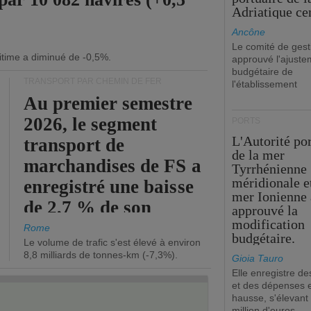
Adriatique cen
Ancône
Le comité de gest
itime a diminué de -0,5%.
approuvé l'ajuste
budgétaire de
TRANSPORT PAR CHEMIN DE FER
l'établissement
Au premier semestre
2026, le segment
PORTS
L'Autorité po
transport de
de la mer
marchandises de FS a
Tyrrhénienne
méridionale et
enregistré une baisse
mer Ionienne 
de 2,7 % de son
approuvé la
modification
chiffre d'affaires
Rome
budgétaire.
Le volume de trafic s'est élevé à environ
opérationnel.
8,8 milliards de tonnes-km (-7,3%).
Gioia Tauro
Elle enregistre de
et des dépenses 
hausse, s'élevant
million d'euros.