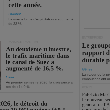
cette année.
Istanbul
La marge brute d'exploitation a augmenté
de 22 %.
ENTREPRISES
TRANSPORT MARITIME
Le groupe
Au deuxième trimestre,
rapport 
le trafic maritime dans
durable 
le canal de Suez a
augmenté de 16,5 %.
Gênes
La valeur de la p
Caire
embauches ont a
Au premier semestre 2026, la croissance a
été de +14,0 %.
PORTS
Fabrizio Maril
le nouveau se
26, le détroit du
général de l'A
par 10 082 navires (+0,5
portuaire de 