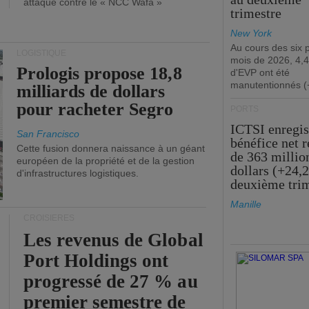
attaque contre le « NCC Wafa »
trimestre
New York
Au cours des six 
LOGISTIQUE
mois de 2026, 4,4
Prologis propose 18,8
d'EVP ont été
manutentionnés (
milliards de dollars
pour racheter Segro
PORTS
ICTSI enregis
San Francisco
bénéfice net 
Cette fusion donnera naissance à un géant
de 363 millio
européen de la propriété et de la gestion
dollars (+24,
d'infrastructures logistiques.
deuxième tri
Manille
CROISIÈRES
Les revenus de Global
Port Holdings ont
progressé de 27 % au
premier semestre de