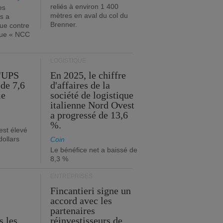
reliés à environ 1 400
es
mètres en aval du col du
s a
Brenner.
que contre
ique « NCC
LOGISTIQUE
d'UPS
En 2025, le chiffre
de 7,6
d'affaires de la
me
société de logistique
italienne Nord Ovest
a progressé de 13,6
%.
est élevé
dollars
Coin
Le bénéfice net a baissé de
8,3 %
ENTREPRISES
Fincantieri signe un
accord avec les
partenaires
s les
réinvestisseurs de