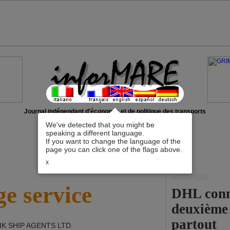
Journal indépendant d'économie et de politique des transports
We've detected that you might be
speaking a different language.
If you want to change the language of the
page you can click one of the flags above.
x
LOGISTIQUE
e service
DHL conna
deuxième 
partout
IK SHIP AGENTS LTD
.