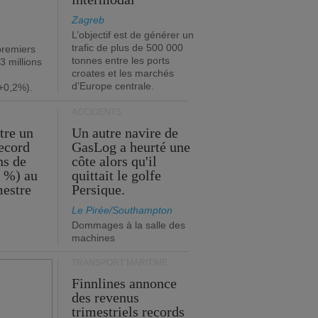
Zagreb
L’objectif est de générer un
trafic de plus de 500 000
premiers
tonnes entre les ports
3 millions
croates et les marchés
d’Europe centrale.
+0,2%).
ACCIDENTS
tre un
Un autre navire de
record
GasLog a heurté une
ns de
côte alors qu'il
2 %) au
quittait le golfe
mestre
Persique.
Le Pirée/Southampton
Dommages à la salle des
machines
TRANSPORT MARITIME
Finnlines annonce
des revenus
trimestriels records