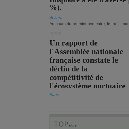
%).
Ankara
Au cours du premier semestre, le trafic mar
PORTS
Un rapport de
l'Assemblée nationale
française constate le
déclin de la
compétitivité de
l'écosystème portuaire
de l'État.
Paris