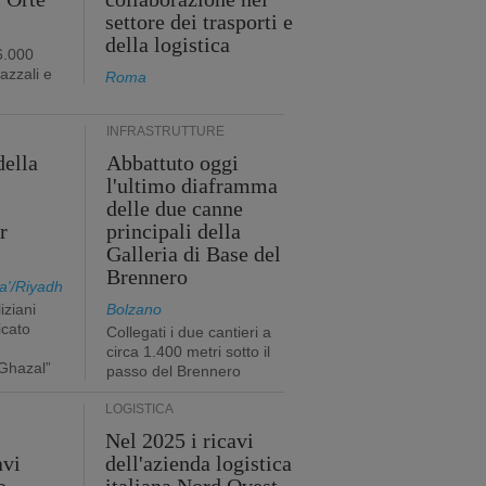
settore dei trasporti e
della logistica
6.000
iazzali e
Roma
INFRASTRUTTURE
della
Abbattuto oggi
l'ultimo diaframma
i
delle due canne
r
principali della
Galleria di Base del
Brennero
a'/Riyadh
iziani
Bolzano
icato
Collegati i due cantieri a
circa 1.400 metri sotto il
Ghazal”
passo del Brennero
LOGISTICA
Nel 2025 i ricavi
avi
dell'azienda logistica