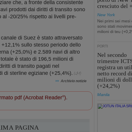
ziare che, a fronte della consistente
cresciuto del
avi prodotti dai diritti di transito sono
New York
al -20/25% rispetto ai livelli pre-
Nei primi sei mesi
sono stati movimen
milioni di teu (+0,
 canale di Suez è stato attraversato
 +12,1% sullo stesso periodo dello
PORTI
erna (+25,0%) e 2.589 navi di altro
Nel secondo
otale è stato di 196,5 milioni di
trimestre ICT
ritti di transito pagati nel
registra un uti
di di sterline egiziane (+25,4%).
netto record d
milioni di doll
›››
Archivio notizie
(+24,2%)
Manila
 formato pdf (Acrobat Reader
®
).
RIMA PAGINA