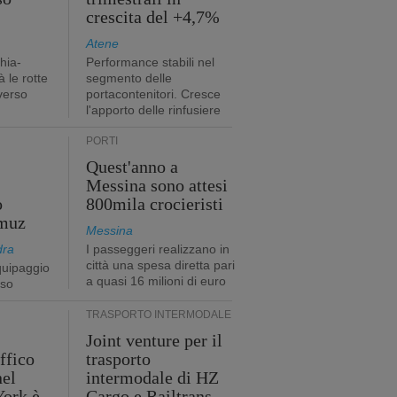
crescita del +4,7%
Atene
hia-
Performance stabili nel
 le rotte
segmento delle
verso
portacontenitori. Cresce
l'apporto delle rinfusiere
PORTI
Quest'anno a
Messina sono attesi
o
800mila crocieristi
rmuz
Messina
dra
I passeggeri realizzano in
città una spesa diretta pari
quipaggio
a quasi 16 milioni di euro
rso
TRASPORTO INTERMODALE
Joint venture per il
affico
trasporto
nel
intermodale di HZ
York è
Cargo e Railtrans