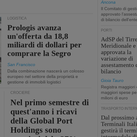
Ancona
Il Comitato di gest
approvato l'asses
LOGISTICA
di bilancio dell'ent
Prologis avanza
PORTI
un'offerta da 18,8
AdSP del Tirr
miliardi di dollari per
Meridionale e 
approvata la
comprare la Segro
variazione di
assestamento 
San Francisco
bilancio
Dalla combinazione nascerà un colosso
europeo nel settore della proprietà e
Gioia Tauro
gestione di immobili logistici
Registra maggiori 
maggiori spese pe
CROCIERE
milioni di euro
Nel primo semestre di
TRASPORTO INTER
quest'anno i ricavi
Dal prossimo 
della Global Port
Terminali Ital
Holdings sono
gestirà il term
intermodale d