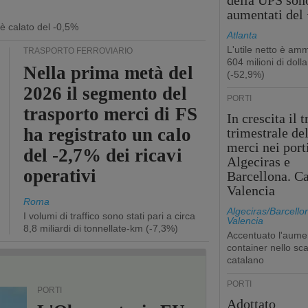
della UPS son
aumentati del
 è calato del -0,5%
Atlanta
L'utile netto è am
TRASPORTO FERROVIARIO
604 milioni di dolla
Nella prima metà del
(-52,9%)
2026 il segmento del
PORTI
trasporto merci di FS
In crescita il t
ha registrato un calo
trimestrale de
merci nei port
del -2,7% dei ricavi
Algeciras e
operativi
Barcellona. Ca
Valencia
Roma
Algeciras/Barcello
I volumi di traffico sono stati pari a circa
Valencia
8,8 miliardi di tonnellate-km (-7,3%)
Accentuato l'aume
container nello sca
catalano
PORTI
PORTI
Adottato