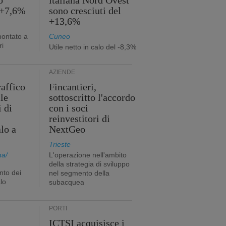
o
italiana Nord Ovest
 +7,6%
sono cresciuti del
+13,6%
montato a
Cuneo
ri
Utile netto in calo del -8,3%
AZIENDE
raffico
Fincantieri,
lle
sottoscritto l'accordo
i di
con i soci
reinvestitori di
lo a
NextGeo
Trieste
na/
L'operazione nell'ambito
della strategia di sviluppo
nto dei
nel segmento della
lo
subacquea
PORTI
ICTSI acquisisce i