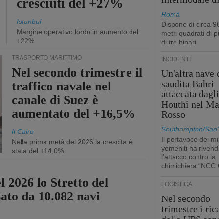
cresciuti del +27%
Roma
Istanbul
Dispone di circa 9
Margine operativo lordo in aumento del
metri quadrati di p
+22%
di tre binari
TRASPORTO MARITTIMO
INCIDENTI
Nel secondo trimestre il
Un'altra nave 
saudita Bahri
traffico navale nel
attaccata dagl
canale di Suez è
Houthi nel Ma
aumentato del +16,5%
Rosso
Southampton/San'
Il Cairo
Il portavoce dei mil
Nella prima metà del 2026 la crescita è
yemeniti ha rivend
stata del +14,0%
l'attacco contro la
chimichiera “NCC 
l 2026 lo Stretto del
LOGISTICA
sato da 10.082 navi
Nel secondo
trimestre i ric