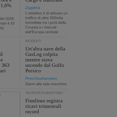
 +1,6%
Zagabria
L'obiettivo è di attivare un
traffico di oltre 500mila
 del 2026
tonnellate tra i porti della
tati 4,43
Croazia e i mercati
2%)
dell'Europa centrale
INCIDENTI
Un'altra nave della
SI
GasLog colpita
le
mentre stava
i 363
uscendo dal Golfo
ari
Persico
Pireo/Southampton
Danni alla sala macchine
TRASPORTO MARITTIMO
Finnlines registra
ricavi trimestrali
record