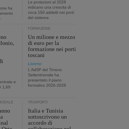
Le proiezioni al 2028
indicano una crescita di
ione ha
circa 150 addetti nei porti
tamento
del sistema
e
FORMAZIONE
eno
Un milione e mezzo
Ionio,
di euro per la
formazione nei porti
toscani
di
Livorno
L'AdSP del Tirreno
Settentrionale ha
presentato il piano
entrate e
formativo 2026-2028
r 1,69
MODALE
TRASPORTI
anno
Italia e Tunisia
ia
sottoscrivono un
inal
accordo di
i Orte
collaborazione nel