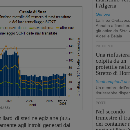
l'Algeria
Genova
La linea Civitavecc
Annaba affiancherà
già attive da Sète 
Algeri e Bejaia
INCIDENTI
Una rinfusiera
colpita da un
proiettile nell
Stretto di Ho
Southampton/Lon
Un membro dell'e
risulterebbe dispe
PORTI
Nel secondo
trimestre il tr
iliardi di sterline egiziane (425
dei container 
amente agli introiti generati dai
porto di New 