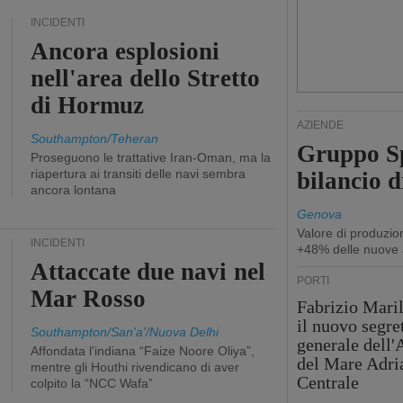
INCIDENTI
Ancora esplosioni
nell'area dello Stretto
di Hormuz
AZIENDE
Southampton/Teheran
Gruppo Sp
Proseguono le trattative Iran-Oman, ma la
riapertura ai transiti delle navi sembra
bilancio d
ancora lontana
Genova
Valore di produzio
INCIDENTI
+48% delle nuove 
Attaccate due navi nel
PORTI
Mar Rosso
Fabrizio Maril
il nuovo segre
Southampton/San'a'/Nuova Delhi
generale dell
Affondata l'indiana “Faize Noore Oliya”,
del Mare Adri
mentre gli Houthi rivendicano di aver
Centrale
colpito la “NCC Wafa”