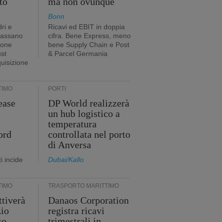
to
ma non ovunque
Bonn
ri e
Ricavi ed EBIT in doppia
passano
cifra. Bene Express, meno
ione
bene Supply Chain e Post
ust
& Parcel Germania
quisizione
TIMO
PORTI
ease
DP World realizzerà
un hub logistico a
temperatura
ord
controllata nel porto
di Anversa
i incide
Dubai/Kallo
TIMO
TRASPORTO MARITTIMO
tiverà
Danaos Corporation
zio
registra ricavi
so
trimestrali in