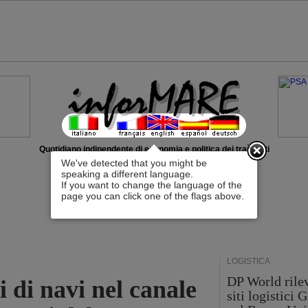
x
Quotidiano indipendente di economia e politica dei trasporti
We've detected that you might be
speaking a different language.
If you want to change the language of the
page you can click one of the flags above.
LOGISTICA
DP World rilev
i di navi nel canale
siti logistici