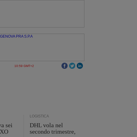
10:59 GMT+2
LOGISTICA
a sei
DHL vola nel
 GXO
secondo trimestre,