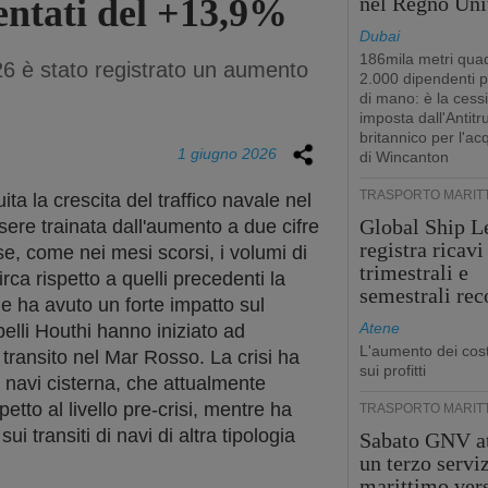
entati del +13,9%
nel Regno Uni
Dubai
186mila metri quad
6 è stato registrato un aumento
2.000 dipendenti 
di mano: è la cess
imposta dall'Antitr
britannico per l'ac
1 giugno 2026
di Wincanton
TRASPORTO MARIT
ta la crescita del traffico navale nel
Global Ship L
ere trainata dall'aumento a due cifre
registra ricavi
 se, come nei mesi scorsi, i volumi di
trimestrali e
circa rispetto a quelli precedenti la
semestrali rec
he ha avuto un forte impatto sul
Atene
belli Houthi hanno iniziato ad
L'aumento dei cost
n transito nel Mar Rosso. La crisi ha
sui profitti
di navi cisterna, che attualmente
petto al livello pre-crisi, mentre ha
TRASPORTO MARIT
ui transiti di navi di altra tipologia
Sabato GNV at
un terzo servi
marittimo ver