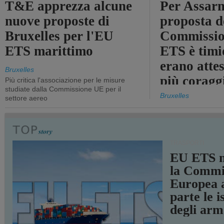
T&E apprezza alcune
Per Assarm
nuove proposte di
proposta d
Bruxelles per l'EU
Commissio
ETS marittimo
ETS è timi
erano atte
Bruxelles
più coragg
Più critica l'associazione per le misure
studiate dalla Commissione UE per il
Bruxelles
settore aereo
TRASPORTI
EU ETS m
la Commi
Europea a
parte le i
degli arm