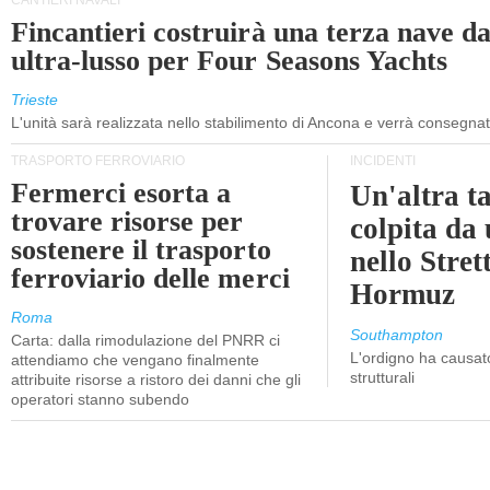
CANTIERI NAVALI
Fincantieri costruirà una terza nave d
ultra-lusso per Four Seasons Yachts
Trieste
L'unità sarà realizzata nello stabilimento di Ancona e verrà consegna
TRASPORTO FERROVIARIO
INCIDENTI
Fermerci esorta a
Un'altra t
trovare risorse per
colpita da
sostenere il trasporto
nello Stret
ferroviario delle merci
Hormuz
Roma
Southampton
Carta: dalla rimodulazione del PNRR ci
L'ordigno ha causato
attendiamo che vengano finalmente
strutturali
attribuite risorse a ristoro dei danni che gli
operatori stanno subendo