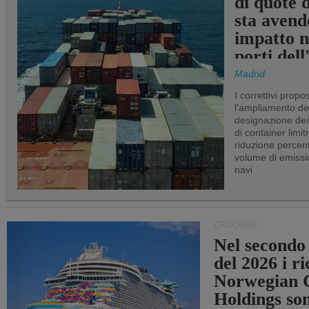
di quote 
sta avend
impatto n
porti del
Madrid
I correttivi propo
l'ampliamento dei 
designazione dei 
di container limitr
riduzione percent
volume di emissi
navi
CROCIERE
Nel secondo
del 2026 i ri
Norwegian C
Holdings so