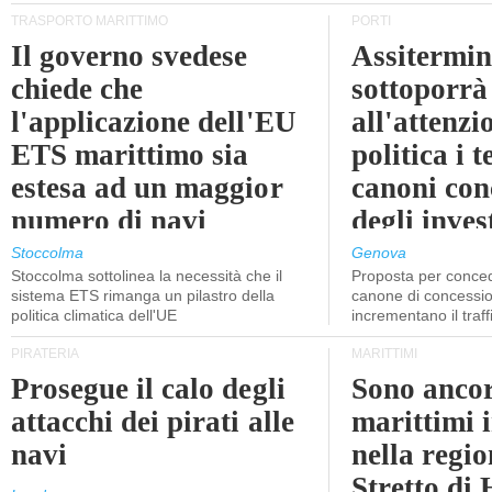
TRASPORTO MARITTIMO
PORTI
Il governo svedese
Assitermin
chiede che
sottoporrà
l'applicazione dell'EU
all'attenzi
ETS marittimo sia
politica i 
estesa ad un maggior
canoni con
numero di navi
degli inves
dell'inter
Stoccolma
Genova
Stoccolma sottolinea la necessità che il
Proposta per conced
sistema ETS rimanga un pilastro della
canone di concessio
politica climatica dell'UE
incrementano il traff
PIRATERIA
MARITTIMI
Prosegue il calo degli
Sono ancor
attacchi dei pirati alle
marittimi 
navi
nella regio
Stretto di