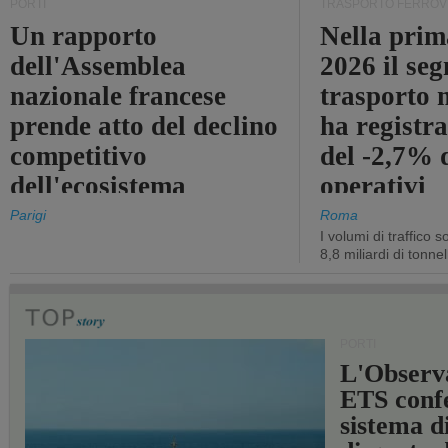
PORTI
TRASPORTO FERROV
Un rapporto
Nella prim
dell'Assemblea
2026 il se
nazionale francese
trasporto 
prende atto del declino
ha registra
competitivo
del -2,7% d
dell'ecosistema
operativi
portuale statale
Parigi
Roma
I volumi di traffico s
8,8 miliardi di tonne
PORTI
L'Observ
ETS conf
sistema d