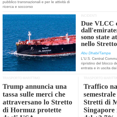
pubblico transnazionali e per le attività di
ricerca e soccorso
INCIDENTI
Due VLCC o
dall'emira
sono state a
nello Stret
Abu Dhabi/Tampa
L'U.S. Central Comma
ripristino del blocco de
entrata e in uscita dai 
TRASPORTO MARITTIMO
TRASPORTO MARITTI
Trump annuncia una
Traffico n
tassa sulle merci che
semestrale
attraversano lo Stretto
Stretti di 
di Hormuz protette
Singapore 