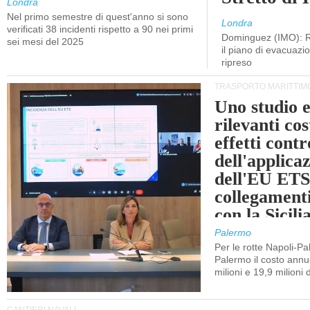
Londra
Nel primo semestre di quest'anno si sono
Londra
verificati 38 incidenti rispetto a 90 nei primi
Dominguez (IMO): R
sei mesi del 2025
il piano di evacuaz
ripreso
TRASPORTO MARITTIM
Uno studio e
rilevanti cost
effetti cont
dell'applica
dell'EU ETS
collegament
con la Sicili
Palermo
Per le rotte Napoli-P
Palermo il costo annuo
milioni e 19,9 milioni 