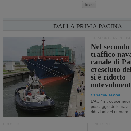
Invio
DALLA PRIMA PAGINA
TRASPORTO MARITTIM
Nel secondo 
traffico nav
canale di P
cresciuto d
si è ridotto
notevolment
Panamá/Balboa
L'ACP introduce nuove
pescaggio delle navi
riduzioni del numero gi
CROCIERE
INCIDENTI