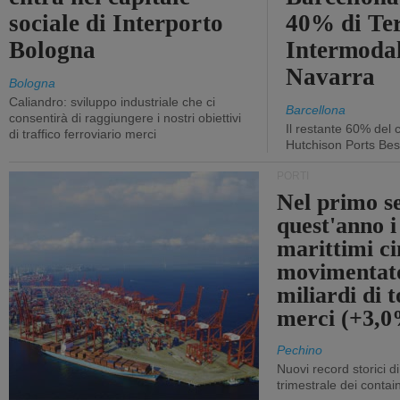
sociale di Interporto
40% di Te
Bologna
Intermodal
Navarra
Bologna
Caliandro: sviluppo industriale che ci
Barcellona
consentirà di raggiungere i nostri obiettivi
Il restante 60% del c
di traffico ferroviario merci
Hutchison Ports Bes
PORTI
Nel primo s
quest'anno i
marittimi ci
movimentato
miliardi di t
merci (+3,
Pechino
Nuovi record storici di
trimestrale dei contai