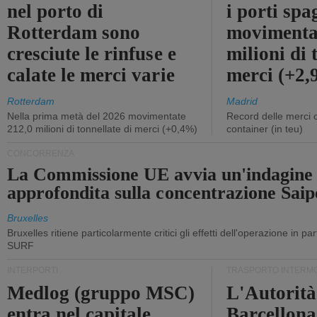
nel porto di
i porti sp
Rotterdam sono
movimenta
cresciute le rinfuse e
milioni di 
calate le merci varie
merci (+2
Rotterdam
Madrid
Nella prima metà del 2026 movimentate
Record delle merci 
212,0 milioni di tonnellate di merci (+0,4%)
container (in teu)
CONCORRENZA
La Commissione UE avvia un'indagine
approfondita sulla concentrazione Sa
Bruxelles
Bruxelles ritiene particolarmente critici gli effetti dell'operazione in p
SURF
INTERPORTI
TRASPORTO INTERM
Medlog (gruppo MSC)
L'Autorità
entra nel capitale
Barcellona 