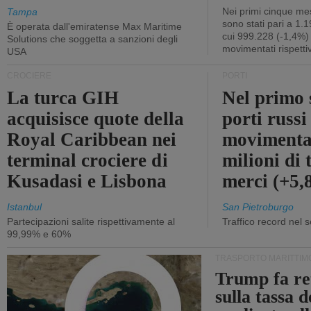
Nei primi cinque mes
Tampa
sono stati pari a 1.
È operata dall'emiratense Max Maritime
cui 999.228 (-1,4%)
Solutions che soggetta a sanzioni degli
movimentati rispetti
USA
CROCIERE
PORTI
La turca GIH
Nel primo 
acquisisce quote della
porti russ
Royal Caribbean nei
movimenta
terminal crociere di
milioni di 
Kusadasi e Lisbona
merci (+5
Istanbul
San Pietroburgo
Partecipazioni salite rispettivamente al
Traffico record nel 
99,99% e 60%
TRASPORTO MARITTIM
Trump fa re
sulla tassa 