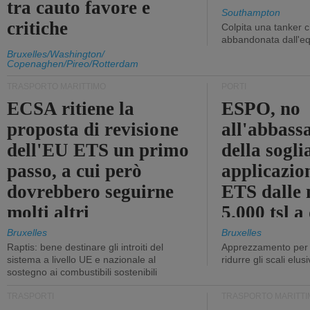
tra cauto favore e
Southampton
critiche
Colpita una tanker c
abbandonata dall'e
Bruxelles/Washington/
Copenaghen/Pireo/Rotterdam
TRASPORTO MARITTIMO
PORTI
ECSA ritiene la
ESPO, no
proposta di revisione
all'abbass
dell'EU ETS un primo
della sogli
passo, a cui però
applicazio
dovrebbero seguirne
ETS dalle 
molti altri
5.000 tsl a
400 tsl
Bruxelles
Bruxelles
Raptis: bene destinare gli introiti del
Apprezzamento per l
sistema a livello UE e nazionale al
ridurre gli scali elusi
sostegno ai combustibili sostenibili
TRASPORTI
TRASPORTO MARITTI