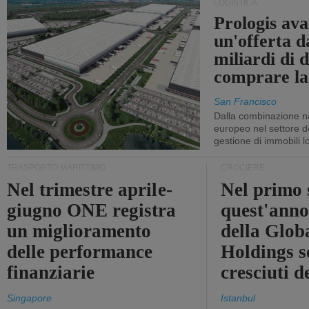
LOGISTICA
Prologis av
un'offerta d
miliardi di d
comprare la
San Francisco
Dalla combinazione n
europeo nel settore de
gestione di immobili lo
TRASPORTO MARITTIMO
CROCIERE
Nel trimestre aprile-
Nel primo 
giugno ONE registra
quest'anno 
un miglioramento
della Glob
delle performance
Holdings 
finanziarie
cresciuti 
Singapore
Istanbul