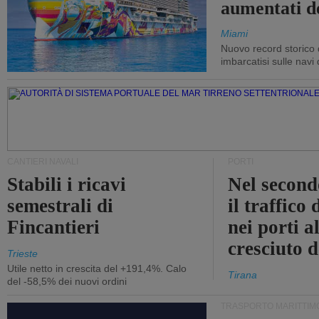
aumentati d
Miami
Nuovo record storico 
imbarcatisi sulle navi d
CANTIERI NAVALI
PORTI
Stabili i ricavi
Nel second
semestrali di
il traffico
Fincantieri
nei porti a
cresciuto 
Trieste
Utile netto in crescita del +191,4%. Calo
Tirana
del -58,5% dei nuovi ordini
TRASPORTO MARITTIM