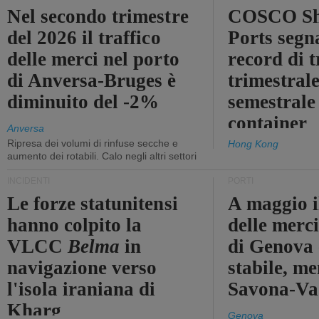
Nel secondo trimestre
COSCO Sh
del 2026 il traffico
Ports segn
delle merci nel porto
record di t
di Anversa-Bruges è
trimestrale
diminuito del -2%
semestrale
container
Anversa
Ripresa dei volumi di rinfuse secche e
Hong Kong
aumento dei rotabili. Calo negli altri settori
INCIDENTI
PORTI
Le forze statunitensi
A maggio il
hanno colpito la
delle merci
VLCC
Belma
in
di Genova 
navigazione verso
stabile, me
l'isola iraniana di
Savona-Vad
Kharg
Genova