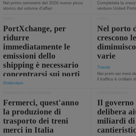
Nel primo semestre del 2026 nuovo picco
Completata la creazi
storico del volume d'affari
venture United Port
PORTI
PORTI
PortXchange, per
Nel porto d
ridurre
crescono le
immediatamente le
diminuisco
emissioni dello
varie
shipping è necessario
Trieste
concentrarsi sui porti
Nei primi sei mesi 
il traffico è crollato
Rotterdam
TRASPORTO FERROVIARIO
CANTIERI NAVALI
Fermerci, quest'anno
Il governo
la produzione di
delibera ai
trasporto dei treni
miliardi di
merci in Italia
cantieristi