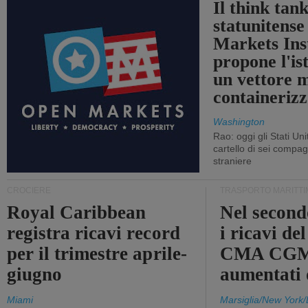
Il think tan
statunitens
Markets Ins
propone l'is
un vettore 
containerizz
Washington
Rao: oggi gli Stati Un
cartello di sei compa
straniere
CROCIERE
TRASPORTO MARITTI
Royal Caribbean
Nel second
registra ricavi record
i ricavi de
per il trimestre aprile-
CMA CGM
giugno
aumentati
Miami
Marsiglia/New York/