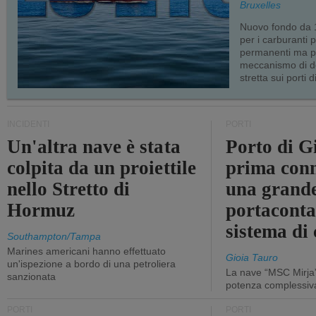
Bruxelles
Nuovo fondo da 1
per i carburanti 
permanenti ma p
meccanismo di d
stretta sui porti d
INCIDENTI
PORTI
Un'altra nave è stata
Porto di G
colpita da un proiettile
prima conn
nello Stretto di
una grand
Hormuz
portaconta
sistema di 
Southampton/Tampa
Marines americani hanno effettuato
Gioia Tauro
un'ispezione a bordo di una petroliera
La nave “MSC Mirja”
sanzionata
potenza complessiva
PORTI
PORTI