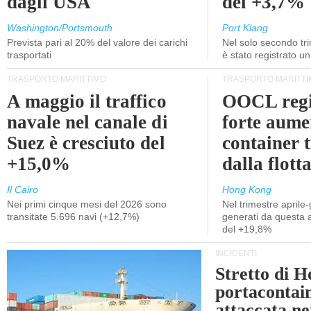
dagli USA
del +3,7%
Washington/Portsmouth
Port Klang
Prevista pari al 20% del valore dei carichi
Nel solo secondo tr
trasportati
è stato registrato u
TRASPORTO MARITTIMO
TRASPORTO MARITTI
A maggio il traffico
OOCL regi
navale nel canale di
forte aume
Suez è cresciuto del
container 
+15,0%
dalla flott
Il Cairo
Hong Kong
Nei primi cinque mesi del 2026 sono
Nel trimestre aprile-
transitate 5.696 navi (+12,7%)
generati da questa at
del +19,8%
INCIDENTI
Stretto di 
portacontain
attaccata nei