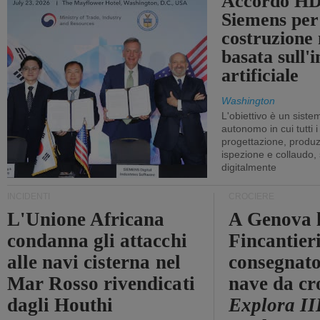
Accordo HD
Siemens per
costruzione
basata sull'i
artificiale
Washington
L'obiettivo è un sist
autonomo in cui tutti i
progettazione, produzi
ispezione e collaudo,
digitalmente
INCIDENTI
CROCIERE
L'Unione Africana
A Genova 
condanna gli attacchi
Fincantier
alle navi cisterna nel
consegnato
Mar Rosso rivendicati
nave da cr
dagli Houthi
Explora II