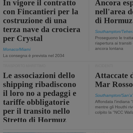
In vigore il contratto
Ancora esp
con Fincantieri per la
nell'area d
costruzione di una
di Hormuz
terza nave da crociera
Southampton/Teher
per Crystal
Proseguono le tratt
riapertura ai transit
ancora lontana
Monaco/Miami
La consegna è prevista nel 2034
TRASPORTO MARITTIMO
INCIDENTI
Le associazioni dello
Attaccate 
shipping ribadiscono
Mar Ross
il loro no a pedaggi e
Southampton/San'a'
tariffe obbligatorie
Affondata l'indiana 
mentre gli Houthi ri
per il transito nello
colpito la “NCC Waf
Stretto di Hormuz