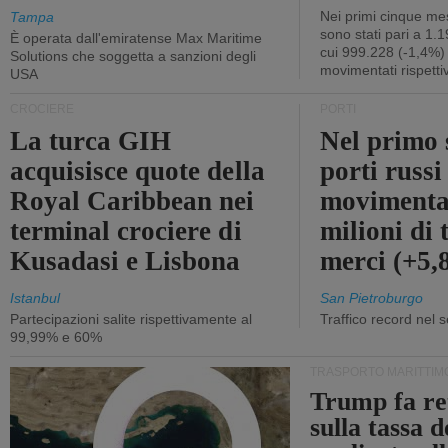
Nei primi cinque mes
Tampa
sono stati pari a 1.
È operata dall'emiratense Max Maritime
cui 999.228 (-1,4%)
Solutions che soggetta a sanzioni degli
movimentati rispetti
USA
CROCIERE
PORTI
La turca GIH
Nel primo 
acquisisce quote della
porti russ
Royal Caribbean nei
movimenta
terminal crociere di
milioni di 
Kusadasi e Lisbona
merci (+5
Istanbul
San Pietroburgo
Partecipazioni salite rispettivamente al
Traffico record nel 
99,99% e 60%
TRASPORTO MARITTIM
Trump fa re
sulla tassa 