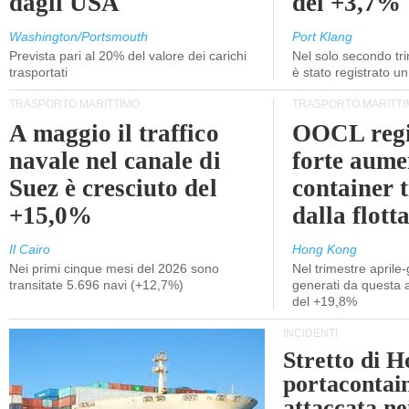
dagli USA
del +3,7%
Washington/Portsmouth
Port Klang
Prevista pari al 20% del valore dei carichi
Nel solo secondo tr
trasportati
è stato registrato u
TRASPORTO MARITTIMO
TRASPORTO MARITTI
A maggio il traffico
OOCL regi
navale nel canale di
forte aume
Suez è cresciuto del
container 
+15,0%
dalla flott
Il Cairo
Hong Kong
Nei primi cinque mesi del 2026 sono
Nel trimestre aprile-
transitate 5.696 navi (+12,7%)
generati da questa at
del +19,8%
INCIDENTI
Stretto di 
portacontain
attaccata nei