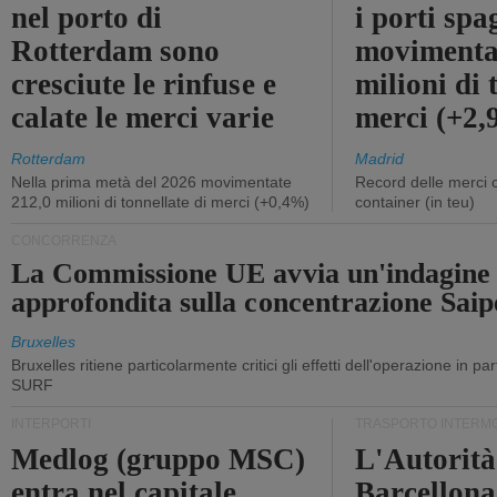
nel porto di
i porti sp
Rotterdam sono
movimenta
cresciute le rinfuse e
milioni di 
calate le merci varie
merci (+2
Rotterdam
Madrid
Nella prima metà del 2026 movimentate
Record delle merci 
212,0 milioni di tonnellate di merci (+0,4%)
container (in teu)
CONCORRENZA
La Commissione UE avvia un'indagine
approfondita sulla concentrazione Sa
Bruxelles
Bruxelles ritiene particolarmente critici gli effetti dell'operazione in p
SURF
INTERPORTI
TRASPORTO INTERM
Medlog (gruppo MSC)
L'Autorità
entra nel capitale
Barcellona 