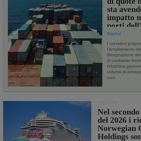
di quote 
sta avend
impatto n
porti del
Madrid
I correttivi propo
l'ampliamento dei 
designazione dei 
di container limitr
riduzione percent
volume di emissi
navi
CROCIERE
Nel secondo
del 2026 i ri
Norwegian C
Holdings so