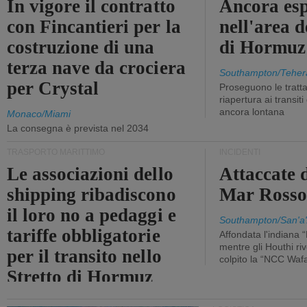
In vigore il contratto
Ancora esp
con Fincantieri per la
nell'area d
costruzione di una
di Hormuz
terza nave da crociera
Southampton/Teher
per Crystal
Proseguono le tratt
riapertura ai transit
ancora lontana
Monaco/Miami
La consegna è prevista nel 2034
TRASPORTO MARITTIMO
INCIDENTI
Le associazioni dello
Attaccate 
shipping ribadiscono
Mar Ross
il loro no a pedaggi e
Southampton/San'a'
tariffe obbligatorie
Affondata l'indiana 
mentre gli Houthi ri
per il transito nello
colpito la “NCC Waf
Stretto di Hormuz