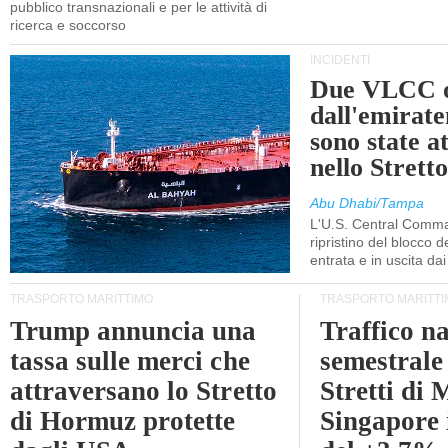
pubblico transnazionali e per le attività di
ricerca e soccorso
INCIDENTI
Due VLCC o
dall'emira
sono state a
nello Stret
Abu Dhabi/Tampa
L'U.S. Central Comma
ripristino del blocco de
entrata e in uscita dai 
TRASPORTO MARITTIMO
TRASPORTO MARITTI
Trump annuncia una
Traffico n
tassa sulle merci che
semestrale
attraversano lo Stretto
Stretti di 
di Hormuz protette
Singapore 