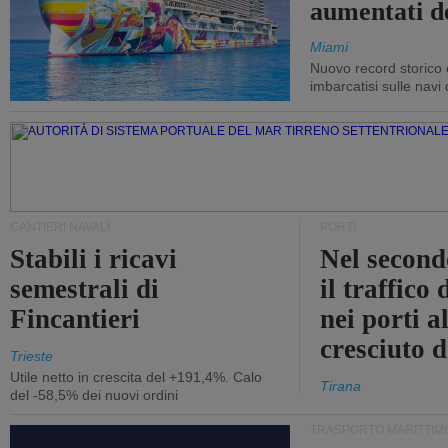
aumentati d
Miami
Nuovo record storico 
imbarcatisi sulle navi d
CANTIERI NAVALI
PORTI
Stabili i ricavi
Nel second
semestrali di
il traffico
Fincantieri
nei porti a
cresciuto 
Trieste
Utile netto in crescita del +191,4%. Calo
Tirana
del -58,5% dei nuovi ordini
TRASPORTO MARITTIM