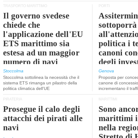
TRASPORTO MARITTIMO
PORTI
Il governo svedese
Assitermin
chiede che
sottoporrà
l'applicazione dell'EU
all'attenzi
ETS marittimo sia
politica i 
estesa ad un maggior
canoni con
numero di navi
degli inves
dell'inter
Stoccolma
Genova
Stoccolma sottolinea la necessità che il
Proposta per conced
sistema ETS rimanga un pilastro della
canone di concessio
politica climatica dell'UE
incrementano il traff
PIRATERIA
MARITTIMI
Prosegue il calo degli
Sono ancor
attacchi dei pirati alle
marittimi 
navi
nella regio
Stretto di