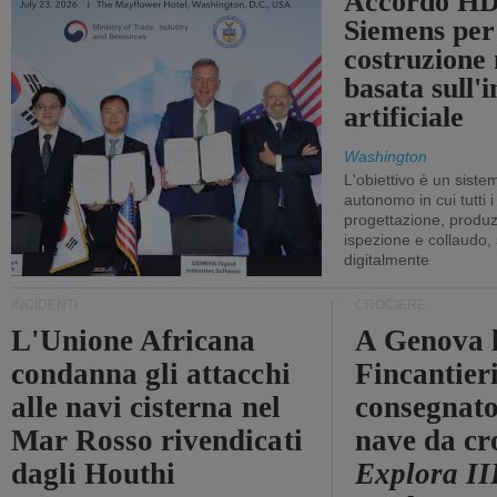
Accordo HD
Siemens per
costruzione
basata sull'i
artificiale
Washington
L'obiettivo è un sist
autonomo in cui tutti i
progettazione, produzi
ispezione e collaudo,
digitalmente
INCIDENTI
CROCIERE
L'Unione Africana
A Genova 
condanna gli attacchi
Fincantier
alle navi cisterna nel
consegnato
Mar Rosso rivendicati
nave da cr
dagli Houthi
Explora II