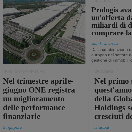
LOGISTICA
Prologis av
un'offerta d
miliardi di d
comprare la
San Francisco
Dalla combinazione n
europeo nel settore de
gestione di immobili lo
TRASPORTO MARITTIMO
CROCIERE
Nel trimestre aprile-
Nel primo 
giugno ONE registra
quest'anno 
un miglioramento
della Glob
delle performance
Holdings 
finanziarie
cresciuti 
Singapore
Istanbul