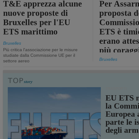
T&E apprezza alcune
Per Assarm
nuove proposte di
proposta d
Bruxelles per l'EU
Commissio
ETS marittimo
ETS è timi
erano atte
Bruxelles
più coragg
Più critica l'associazione per le misure
studiate dalla Commissione UE per il
Bruxelles
settore aereo
TRASPORTI
EU ETS m
la Commi
Europea a
parte le i
degli arm