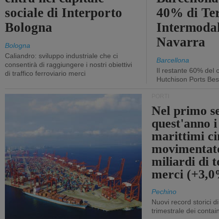
sociale di Interporto
40% di Te
Bologna
Intermodal
Navarra
Bologna
Caliandro: sviluppo industriale che ci
Barcellona
consentirà di raggiungere i nostri obiettivi
Il restante 60% del c
di traffico ferroviario merci
Hutchison Ports Bes
PORTI
Nel primo s
quest'anno i
marittimi ci
movimentato
miliardi di t
merci (+3,
Pechino
Nuovi record storici di
trimestrale dei contai