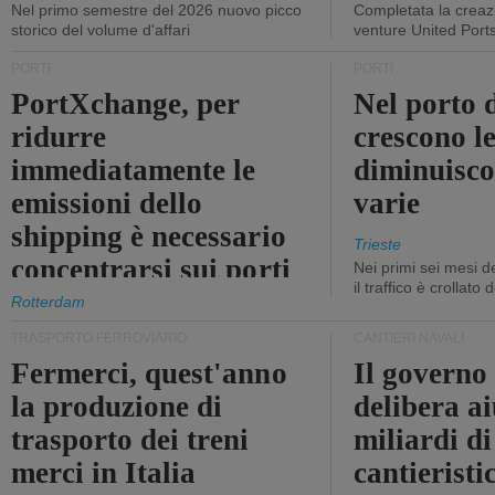
Nel primo semestre del 2026 nuovo picco
Completata la creazi
storico del volume d'affari
venture United Port
PORTI
PORTI
PortXchange, per
Nel porto d
ridurre
crescono le
immediatamente le
diminuisco
emissioni dello
varie
shipping è necessario
Trieste
concentrarsi sui porti
Nei primi sei mesi 
il traffico è crollato
Rotterdam
TRASPORTO FERROVIARIO
CANTIERI NAVALI
Fermerci, quest'anno
Il governo
la produzione di
delibera ai
trasporto dei treni
miliardi di
merci in Italia
cantieristi