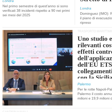
Londra
Nel primo semestre di quest'anno si sono
Londra
verificati 38 incidenti rispetto a 90 nei primi
Dominguez (IMO): R
sei mesi del 2025
il piano di evacuaz
ripreso
TRASPORTO MARITTIM
Uno studio e
rilevanti cost
effetti cont
dell'applica
dell'EU ETS
collegament
con la Sicili
Palermo
Per le rotte Napoli-P
Palermo il costo annuo
milioni e 19,9 milioni 