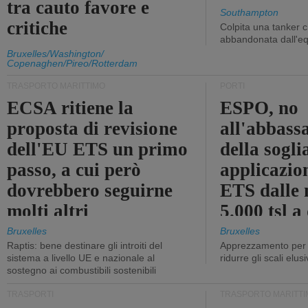
tra cauto favore e
Southampton
critiche
Colpita una tanker c
abbandonata dall'e
Bruxelles/Washington/
Copenaghen/Pireo/Rotterdam
TRASPORTO MARITTIMO
PORTI
ECSA ritiene la
ESPO, no
proposta di revisione
all'abbass
dell'EU ETS un primo
della sogli
passo, a cui però
applicazio
dovrebbero seguirne
ETS dalle 
molti altri
5.000 tsl a
400 tsl
Bruxelles
Bruxelles
Raptis: bene destinare gli introiti del
Apprezzamento per l
sistema a livello UE e nazionale al
ridurre gli scali elusi
sostegno ai combustibili sostenibili
TRASPORTI
TRASPORTO MARITTI