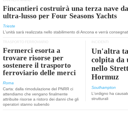
CANTIERI NAVALI
Fincantieri costruirà una terza nave d
ultra-lusso per Four Seasons Yachts
Trieste
L'unità sarà realizzata nello stabilimento di Ancona e verrà consegna
TRASPORTO FERROVIARIO
INCIDENTI
Fermerci esorta a
Un'altra t
trovare risorse per
colpita da
sostenere il trasporto
nello Stret
ferroviario delle merci
Hormuz
Roma
Southampton
Carta: dalla rimodulazione del PNRR ci
L'ordigno ha causato
attendiamo che vengano finalmente
strutturali
attribuite risorse a ristoro dei danni che gli
operatori stanno subendo