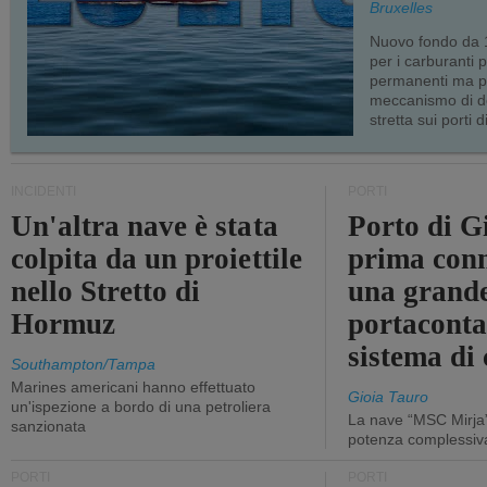
Bruxelles
Nuovo fondo da 1
per i carburanti 
permanenti ma p
meccanismo di d
stretta sui porti d
INCIDENTI
PORTI
Un'altra nave è stata
Porto di G
colpita da un proiettile
prima conn
nello Stretto di
una grand
Hormuz
portaconta
sistema di 
Southampton/Tampa
Marines americani hanno effettuato
Gioia Tauro
un'ispezione a bordo di una petroliera
La nave “MSC Mirja”
sanzionata
potenza complessiva
PORTI
PORTI