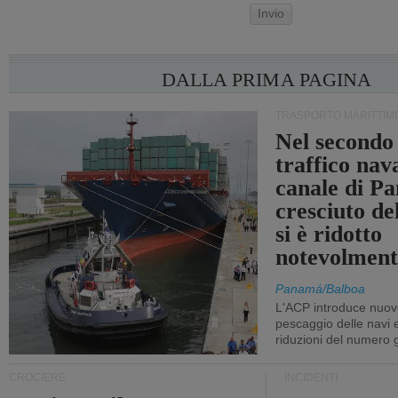
Invio
DALLA PRIMA PAGINA
TRASPORTO MARITTIM
Nel secondo 
traffico nav
canale di P
cresciuto d
si è ridotto
notevolment
Panamá/Balboa
L'ACP introduce nuove
pescaggio delle navi
riduzioni del numero gi
CROCIERE
INCIDENTI