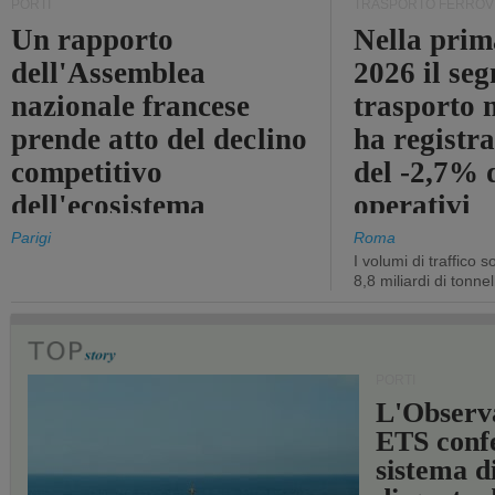
PORTI
TRASPORTO FERROV
Un rapporto
Nella prim
dell'Assemblea
2026 il se
nazionale francese
trasporto 
prende atto del declino
ha registra
competitivo
del -2,7% d
dell'ecosistema
operativi
portuale statale
Parigi
Roma
I volumi di traffico s
8,8 miliardi di tonne
PORTI
L'Observ
ETS conf
sistema d