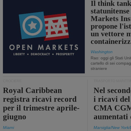
Il think tan
statunitens
Markets Ins
propone l'is
un vettore 
containerizz
Washington
Rao: oggi gli Stati Un
cartello di sei compa
straniere
CROCIERE
TRASPORTO MARITTI
Royal Caribbean
Nel second
registra ricavi record
i ricavi de
per il trimestre aprile-
CMA CGM
giugno
aumentati
Miami
Marsiglia/New York/