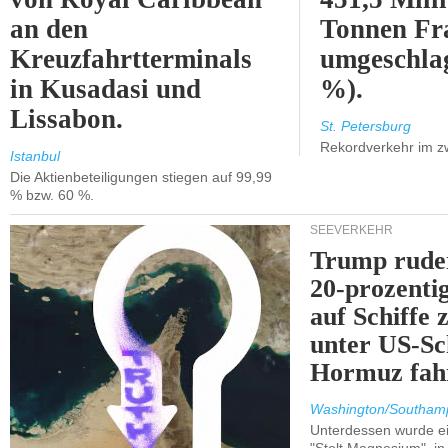
an den
Tonnen Fr
Kreuzfahrtterminals
umgeschla
in Kusadasi und
%).
Lissabon.
St. Petersburg
Rekordverkehr im z
Istanbul
Die Aktienbeteiligungen stiegen auf 99,99
% bzw. 60 %.
SEEVERKEHR
Trump ruder
20-prozenti
auf Schiffe 
unter US-Sc
Hormuz fah
Washington/Southam
Unterdessen wurde ein