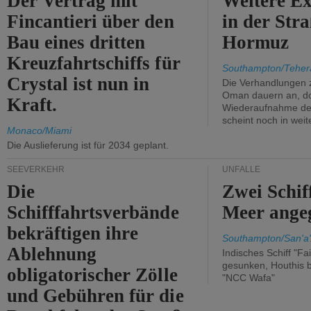
Der Vertrag mit
Weitere Ex
Fincantieri über den
in der Str
Bau eines dritten
Hormuz
Kreuzfahrtschiffs für
Southampton/Teher
Crystal ist nun in
Die Verhandlungen 
Oman dauern an, d
Kraft.
Wiederaufnahme des 
scheint noch in weit
Monaco/Miami
Die Auslieferung ist für 2034 geplant.
SEEVERKEHR
UNFÄLLE
Die
Zwei Schif
Schifffahrtsverbände
Meer angeg
bekräftigen ihre
Southampton/San'a'
Ablehnung
Indisches Schiff "Fa
gesunken, Houthis b
obligatorischer Zölle
"NCC Wafa"
und Gebühren für die