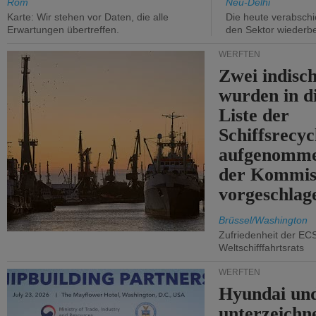
Rom
Neu-Delhi
Karte: Wir stehen vor Daten, die alle
Die heute verabschie
Erwartungen übertreffen.
den Sektor wiederb
WERFTEN
Zwei indisc
wurden in d
Liste der
Schiffsrecyc
aufgenomme
der Kommis
vorgeschlag
Brüssel/Washington
Zufriedenheit der EC
Weltschifffahrtsrats
WERFTEN
Hyundai un
unterzeichn