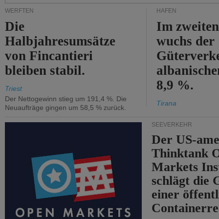
WERFTEN
HÄFEN
Die
Im zweiten
Halbjahresumsätze
wuchs der
von Fincantieri
Güterverke
bleiben stabil.
albanisch
8,9 %.
Triest
Der Nettogewinn stieg um 191,4 %. Die
Tirana
Neuaufträge gingen um 58,5 % zurück.
SEEVERKEHR
Der US-ame
Thinktank 
Markets Ins
schlägt die
einer öffent
Containerre