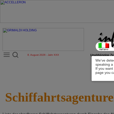
8. August 2026 - Jahr XXX
Unabhängige Zei
We've detec
speaking a 
If you want
page you ca
Schiffahrtsagentur