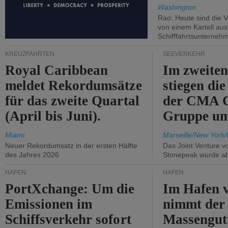
Washington
Rao: Heute sind die V
von einem Kartell au
Schifffahrtsunterneh
KREUZFAHRTEN
SEEVERKEHR
Royal Caribbean
Im zweiten
meldet Rekordumsätze
stiegen di
für das zweite Quartal
der CMA
(April bis Juni).
Gruppe um
Miami
Marseille/New York/
Neuer Rekordumsatz in der ersten Hälfte
Das Joint Venture v
des Jahres 2026
Stonepeak wurde a
HÄFEN
HÄFEN
PortXchange: Um die
Im Hafen v
Emissionen im
nimmt der
Schiffsverkehr sofort
Massengut