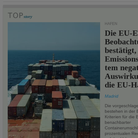
HÄFEN
Die EU-E
Beobachtu
bestätigt,
Emissions
tem negat
Auswirku
die EU-Hä
Madrid
Die vorgeschlag
bestehen in der 
Kriterien für di
benachbarter
Containerumschl
prozentualen Red