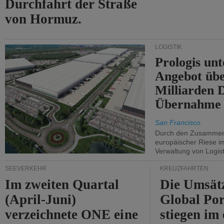
Durchfahrt der Straße
von Hormuz.
LOGISTIK
Prologis unt
Angebot übe
Milliarden 
Übernahme 
San Francisco
Durch den Zusammens
europäischer Riese i
Verwaltung von Logist
SEEVERKEHR
KREUZFAHRTEN
Im zweiten Quartal
Die Umsät
(April-Juni)
Global Por
verzeichnete ONE eine
stiegen im 