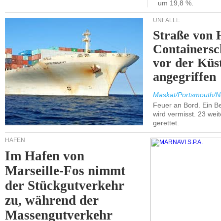
um 19,8 %.
UNFÄLLE
Straße von 
Containersc
vor der Kü
angegriffen
Maskat/Portsmouth/N
Feuer an Bord. Ein B
wird vermisst. 23 wei
gerettet.
HÄFEN
Im Hafen von
Marseille-Fos nimmt
der Stückgutverkehr
zu, während der
Massengutverkehr