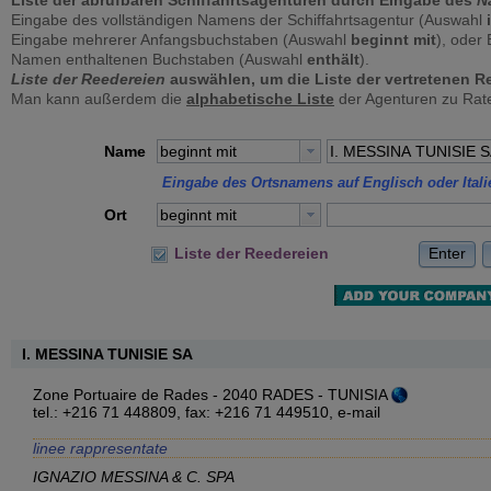
Liste der abrufbaren Schiffahrtsagenturen durch Eingabe des
N
Eingabe des vollständigen Namens der Schiffahrtsagentur (Auswahl
Eingabe mehrerer Anfangsbuchstaben (Auswahl
beginnt mit
), oder
Namen enthaltenen Buchstaben (Auswahl
enthält
).
Liste der Reedereien
auswählen, um die Liste der vertretenen Re
Man kann außerdem die
alphabetische Liste
der Agenturen zu Rate
Name
beginnt mit
Eingabe des Ortsnamens auf Englisch oder Itali
Ort
beginnt mit
Enter
Liste der Reedereien
I. MESSINA TUNISIE SA
Zone Portuaire de Rades - 2040 RADES - TUNISIA
tel.: +216 71 448809, fax: +216 71 449510,
e-mail
linee rappresentate
IGNAZIO MESSINA & C. SPA