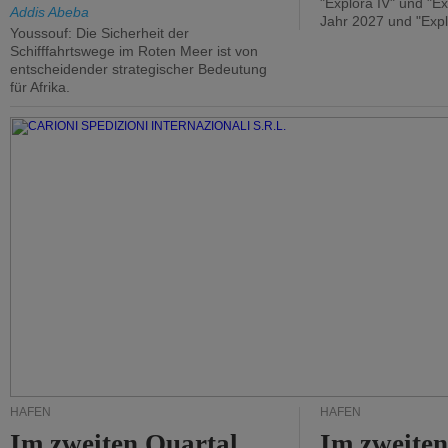
"Explora IV" und "Ex
Addis Abeba
Jahr 2027 und "Expl
Youssouf: Die Sicherheit der
Schifffahrtswege im Roten Meer ist von
entscheidender strategischer Bedeutung
für Afrika.
HÄFEN
HÄFEN
Im zweiten Quartal
Im zweiten