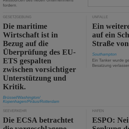
Ressourcen des neuen Unternehmens
fordern.
GESETZGEBUNG
UNFÄLLE
Die maritime
Ein weiter
Wirtschaft ist in
auf ein Sch
Bezug auf die
Straße vo
Überprüfung des EU-
Southampton
ETS gespalten
Ein Tanker wurde ge
Besatzung verlasse
zwischen vorsichtiger
Unterstützung und
Kritik.
Brüssel/Washington/
Kopenhagen/Piräus/Rotterdam
SEEVERKEHR
HÄFEN
Die ECSA betrachtet
ESPO: Nei
die vorgeschlagene
Senkung d