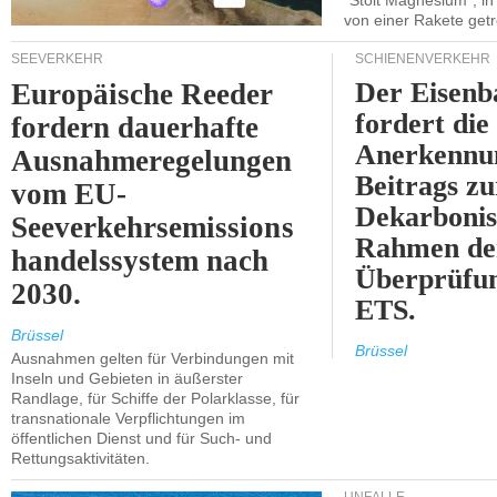
"Stolt Magnesium", i
von einer Rakete getr
SEEVERKEHR
SCHIENENVERKEHR
Der Eisenb
Europäische Reeder
fordert die
fordern dauerhafte
Anerkennun
Ausnahmeregelungen
Beitrags zu
vom EU-
Dekarbonis
Seeverkehrsemissions
Rahmen de
handelssystem nach
Überprüfun
2030.
ETS.
Brüssel
Brüssel
Ausnahmen gelten für Verbindungen mit
Inseln und Gebieten in äußerster
Randlage, für Schiffe der Polarklasse, für
transnationale Verpflichtungen im
öffentlichen Dienst und für Such- und
Rettungsaktivitäten.