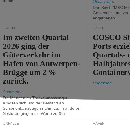
durch.
Gioia Tauro
Das Schiff "MSC Mir
Gesamtleistung vo
angetrieben.
HÄFEN
HÄFEN
Im zweiten Quartal
COSCO Sh
2026 ging der
Ports erzie
Güterverkehr im
Quartals- 
Hafen von Antwerpen-
Halbjahre
Brügge um 2 %
Container
zurück.
Hongkong
Antwerpen
Die Mengen an Trockenmassengut
erholten sich und der Bestand an
Schienenfahrzeugen nahm zu. In anderen
Sektoren gingen die Werte zurück.
UNFÄLLE
HÄFEN