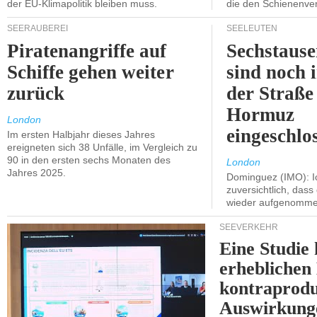
der EU-Klimapolitik bleiben muss.
die den Schienenve
SEERÄUBEREI
SEELEUTEN
Piratenangriffe auf
Sechstause
Schiffe gehen weiter
sind noch 
zurück
der Straße
Hormuz
London
eingeschlo
Im ersten Halbjahr dieses Jahres
ereigneten sich 38 Unfälle, im Vergleich zu
90 in den ersten sechs Monaten des
London
Jahres 2025.
Dominguez (IMO): Ic
zuversichtlich, das
wieder aufgenomme
SEEVERKEHR
Eine Studie 
erheblichen
kontraprodu
Auswirkung