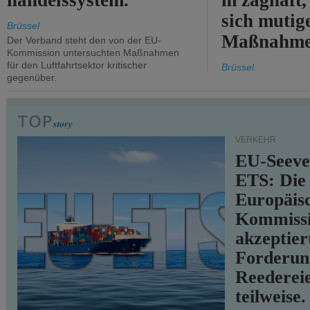
handelssystem.
m zaghaft, 
sich mutig
Brüssel
Maßnahmen
Der Verband steht den von der EU-
Kommission untersuchten Maßnahmen
für den Luftfahrtsektor kritischer
Brüssel
gegenüber.
VERKEHR
EU-Seeve
ETS: Die
Europäis
Kommiss
akzeptier
Forderun
Reederei
teilweise.