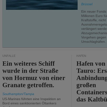
Brüssel
Ein neuer Fonds
Millionen Euro f
Kraftstoffe, nich
Ausnahmeregelun
verlängert werde
Abzugsmechanism
Vorgehen gegen
Umschlaghäfen.
UNFÄLLE
HÄFEN
Ein weiteres Schiff
Hafen von
wurde in der Straße
Tauro: Ers
von Hormuz von einer
Anbindung
Granate getroffen.
großen
Containers
Southampton/Tampa
das Kaltbü
US-Marines führten eine Inspektion an
Bord eines sanktionierten Öltankers