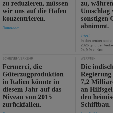
zu reduzieren, müssen
zu, währen
wir uns auf die Häfen
Umschlag 
konzentrieren.
sonstigen 
abnimmt.
Rotterdam
Triest
In den ersten sech
2026 ging der Verk
24,9 % zurück.
SCHIENENVERKEHR
WERFTEN
Fermerci, die
Die indisc
Güterzugproduktion
Regierung
in Italien könnte in
7,2 Millia
diesem Jahr auf das
an Hilfsge
Niveau von 2015
den heimi
zurückfallen.
Schiffbau.