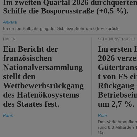
Im zweiten Quartal 2026 durchquerten
Schiffe die Bosporusstraße (+0,5 %).
Ankara
Im ersten Halbjahr ging der Schiffsverkehr um 0,5 % zurück.
HÄFEN
SCHIENENVERKEHR
Ein Bericht der
Im ersten 
französischen
2026 verze
Nationalversammlung
Gütertran
stellt den
t von FS e
Wettbewerbsrückgang
Rückgang 
des Hafenökosystems
Betriebse
des Staates fest.
um 2,7 %.
Paris
Rom
Das Verkehrsaufkom
rund 8,8 Milliarden 
%).