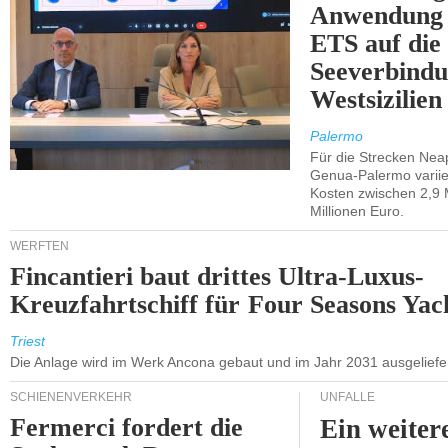
Anwendung 
ETS auf die
Seeverbindu
Westsizilien
Palermo
Für die Strecken Nea
Genua-Palermo variier
Kosten zwischen 2,9 
Millionen Euro.
WERFTEN
Fincantieri baut drittes Ultra-Luxus-
Kreuzfahrtschiff für Four Seasons Yac
Triest
Die Anlage wird im Werk Ancona gebaut und im Jahr 2031 ausgeliefer
SCHIENENVERKEHR
UNFÄLLE
Fermerci fordert die
Ein weiter