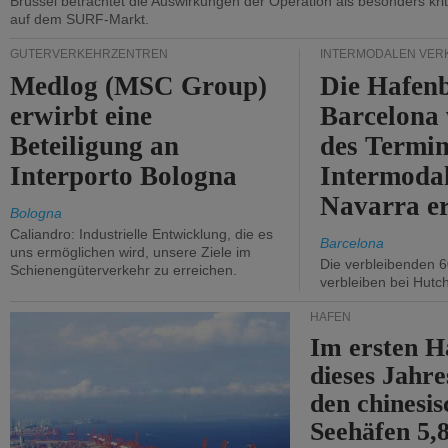
Brüssel betrachtet die Auswirkungen der Operation als besonders kri
auf dem SURF-Markt.
GÜTERVERKEHRZENTREN
INTERMODALEN VER
Medlog (MSC Group)
Die Hafen
erwirbt eine
Barcelona
Beteiligung an
des Termin
Interporto Bologna
Intermodal
Navarra e
Bologna
Caliandro: Industrielle Entwicklung, die es
Barcelona
uns ermöglichen wird, unsere Ziele im
Die verbleibenden 6
Schienengüterverkehr zu erreichen.
verbleiben bei Hutch
HÄFEN
Im ersten H
dieses Jahr
den chinesi
Seehäfen 5,