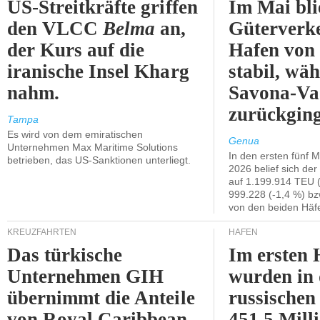
US-Streitkräfte griffen
Im Mai bli
den VLCC
Belma
an,
Güterverk
der Kurs auf die
Hafen von
iranische Insel Kharg
stabil, wäh
nahm.
Savona-Va
zurückging
Tampa
Es wird von dem emiratischen
Genua
Unternehmen Max Maritime Solutions
In den ersten fünf 
betrieben, das US-Sanktionen unterliegt.
2026 belief sich de
auf 1.199.914 TEU 
999.228 (-1,4 %) bz
von den beiden Häfe
KREUZFAHRTEN
HÄFEN
Das türkische
Im ersten 
Unternehmen GIH
wurden in
übernimmt die Anteile
russischen
von Royal Caribbean
451,5 Mill