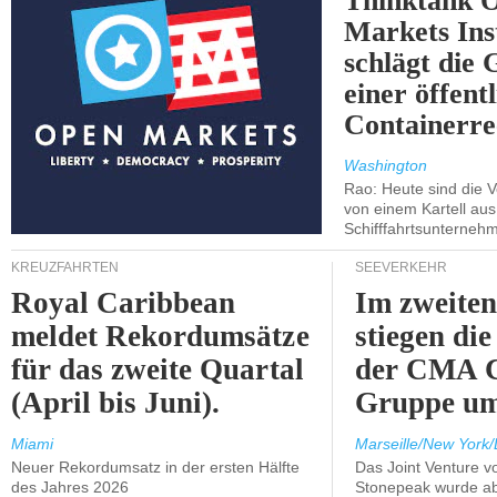
Thinktank 
Markets Ins
schlägt die
einer öffent
Containerre
Washington
Rao: Heute sind die V
von einem Kartell au
Schifffahrtsunterneh
KREUZFAHRTEN
SEEVERKEHR
Royal Caribbean
Im zweiten
meldet Rekordumsätze
stiegen di
für das zweite Quartal
der CMA
(April bis Juni).
Gruppe um
Miami
Marseille/New York/
Neuer Rekordumsatz in der ersten Hälfte
Das Joint Venture v
des Jahres 2026
Stonepeak wurde a