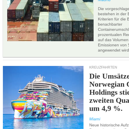
Die vorgeschlag
bestehen in der 
Kriterien für di
benachbarter
Containerumschl
prozentualen Red
auf das Volumen
Emissionen von S
angewendet wird
KREUZFAHRTEN
Die Umsätze
Norwegian C
Holdings sti
zweiten Qua
um 4,9 %.
Miami
Neue historische Auf