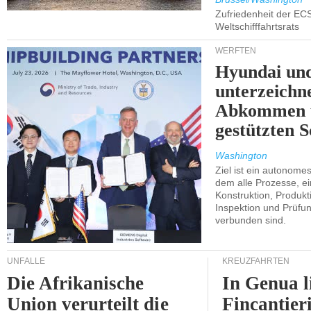
Zufriedenheit der EC
Weltschifffahrtsrats
WERFTEN
Hyundai un
unterzeichn
Abkommen 
gestützten S
Washington
Ziel ist ein autonome
dem alle Prozesse, ei
Konstruktion, Produkti
Inspektion und Prüfun
verbunden sind.
UNFÄLLE
KREUZFAHRTEN
Die Afrikanische
In Genua l
Union verurteilt die
Fincantier