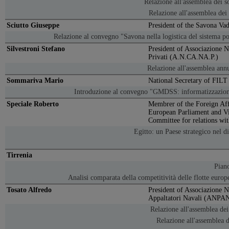
Relazione all'assemblea dei s
Relazione all'assemblea dei
Sciutto Giuseppe
President of the Savona Va
Relazione al convegno "Savona nella logistica del sistema po
Silvestroni Stefano
President of Associazione N
Privati (A.N.CA.NA.P.)
Relazione all'assemblea an
Sommariva Mario
National Secretary of FIL
Introduzione al convegno "GMDSS: informatizzazione
Speciale Roberto
Membrer of the Foreign Af
European Parliament and Vi
Committee for relations wi
Egitto: un Paese strategico nel 
Tirrenia
Piano
Analisi comparata della competitività delle flotte europ
Tosato Alfredo
President of Associazione N
Appaltatori Navali (ANPA
Relazione all'assemblea de
Relazione all'assemblea d