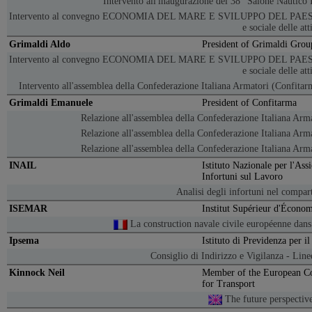
Intervento all'inaugurazione del 38° Salone Nautico
Intervento al convegno ECONOMIA DEL MARE E SVILUPPO DEL PAESE.
e sociale delle at
Grimaldi Aldo
President of Grimaldi Grou
Intervento al convegno ECONOMIA DEL MARE E SVILUPPO DEL PAESE.
e sociale delle at
Intervento all'assemblea della Confederazione Italiana Armatori (Confita
Grimaldi Emanuele
President of Confitarma
Relazione all'assemblea della Confederazione Italiana Arm
Relazione all'assemblea della Confederazione Italiana Arm
Relazione all'assemblea della Confederazione Italiana Arm
INAIL
Istituto Nazionale per l'Ass
Infortuni sul Lavoro
Analisi degli infortuni nel compa
ISEMAR
Institut Supérieur d'Écono
La construction navale civile européenne dans 
Ipsema
Istituto di Previdenza per i
Consiglio di Indirizzo e Vigilanza - Lin
Kinnock Neil
Member of the European Co
for Transport
The future perspectiv