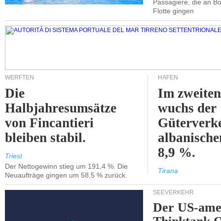
Passagiere, die an Bo
Flotte gingen
WERFTEN
HÄFEN
Die
Im zweiten
Halbjahresumsätze
wuchs der
von Fincantieri
Güterverke
bleiben stabil.
albanisch
8,9 %.
Triest
Der Nettogewinn stieg um 191,4 %. Die
Tirana
Neuaufträge gingen um 58,5 % zurück.
SEEVERKEHR
Der US-ame