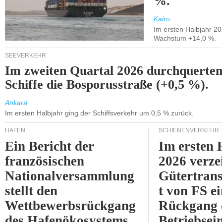
%.
Kairo
Im ersten Halbjahr 2
Wachstum +14,0 %.
SEEVERKEHR
Im zweiten Quartal 2026 durchquerten
Schiffe die Bosporusstraße (+0,5 %).
Ankara
Im ersten Halbjahr ging der Schiffsverkehr um 0,5 % zurück.
HÄFEN
SCHIENENVERKEHR
Ein Bericht der
Im ersten 
französischen
2026 verze
Nationalversammlung
Gütertran
stellt den
t von FS e
Wettbewerbsrückgang
Rückgang 
des Hafenökosystems
Betriebse