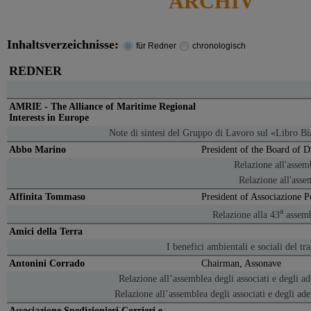
ARCHIV
Inhaltsverzeichnisse:
für Redner
chronologisch
REDNER
AMRIE - The Alliance of Maritime Regional
Interests in Europe
Note di sintesi del Gruppo di Lavoro sul «Libro Bia
Abbo Marino
President of the Board of D
Relazione all'asse
Relazione all'ass
Affinita Tommaso
President of Associazione Po
a
Relazione alla 43
assemb
Amici della Terra
I benefici ambientali e sociali del t
Antonini Corrado
Chairman, Assonave
Relazione all’assemblea degli associati e degli a
Relazione all’assemblea degli associati e degli ad
Associazione Spedizionieri Corrieri e