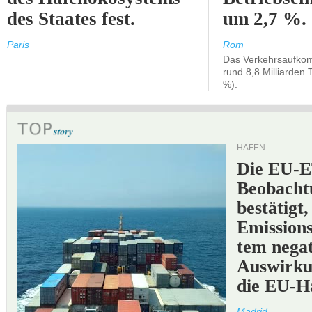
des Staates fest.
um 2,7 %.
Paris
Rom
Das Verkehrsaufkom
rund 8,8 Milliarden 
%).
HÄFEN
Die EU-E
Beobachtu
bestätigt,
Emissions
tem negat
Auswirku
die EU-Hä
Madrid