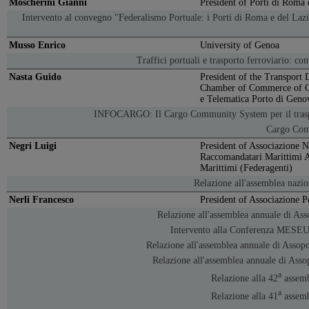
Moscherini Gianni
President of Porti di Roma 
Intervento al convegno "Federalismo Portuale: i Porti di Roma e del Laz
Musso Enrico
University of Genoa
Traffici portuali e trasporto ferroviario: co
Nasta Guido
President of the Transport 
Chamber of Commerce of Ge
e Telematica Porto di Geno
INFOCARGO: Il Cargo Community System per il trasp
Cargo Com
Negri Luigi
President of Associazione N
Raccomandatari Marittimi A
Marittimi (Federagenti)
Relazione all'assemblea nazi
Nerli Francesco
President of Associazione Po
Relazione all'assemblea annuale di Ass
Intervento alla Conferenza MESE
Relazione all'assemblea annuale di Assop
Relazione all'assemblea annuale di Asso
a
Relazione alla 42
assemb
a
Relazione alla 41
assemb