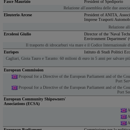
Fasce Maurizio
President of Spediporto
Relazione all'assemblea delle due assoc
Eleuterio Arcese
President of ANITA, Associ
Imprese Trasporti Automobil
Relazione al
Ercolessi Giulio
Director of the 'Naval Tech
Environment Department' (
Il trasporto di idrocarburi via mare e il Codice Internazionale d
Eurispes
Istituto di Studi Politici E
Cagliari, Gioia Tauro e Taranto: 60 milioni di euro in 5 anni per salvare pi
European Commission
Proposal for a Directive of the European Parliament and of the Cou
Port Ser
Proposal for a Directive of the European Parliament and of the Cou
Port Se
European Community Shipowners'
Associations (ECSA)
A
A
A
European Parliament
Commissione per la politica 