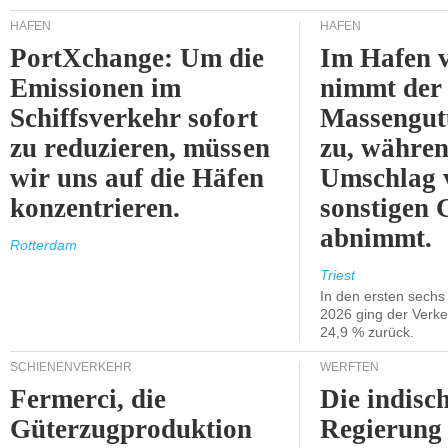
HÄFEN
HÄFEN
PortXchange: Um die
Im Hafen v
Emissionen im
nimmt der
Schiffsverkehr sofort
Massengut
zu reduzieren, müssen
zu, währen
wir uns auf die Häfen
Umschlag 
konzentrieren.
sonstigen 
abnimmt.
Rotterdam
Triest
In den ersten sech
2026 ging der Verk
24,9 % zurück.
SCHIENENVERKEHR
WERFTEN
Fermerci, die
Die indisc
Güterzugproduktion
Regierung