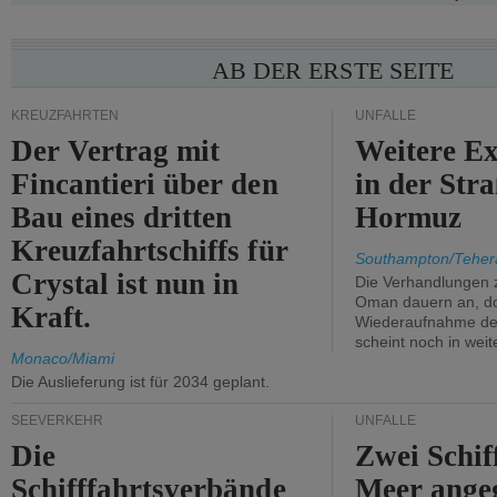
AB DER ERSTE SEITE
KREUZFAHRTEN
UNFÄLLE
Der Vertrag mit
Weitere Ex
Fincantieri über den
in der Str
Bau eines dritten
Hormuz
Kreuzfahrtschiffs für
Southampton/Teher
Crystal ist nun in
Die Verhandlungen 
Oman dauern an, d
Kraft.
Wiederaufnahme des 
scheint noch in weit
Monaco/Miami
Die Auslieferung ist für 2034 geplant.
SEEVERKEHR
UNFÄLLE
Die
Zwei Schif
Schifffahrtsverbände
Meer angeg