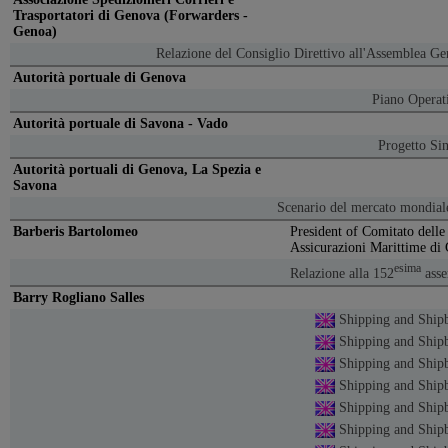
Trasportatori di Genova (Forwarders -
Genoa)
Relazione del Consiglio Direttivo all'Assemblea Ge
Autorità portuale di Genova
Piano Operat
Autorità portuale di Savona - Vado
Progetto Sin
Autorità portuali di Genova, La Spezia e
Savona
Scenario del mercato mondiale
Barberis Bartolomeo
President of Comitato dell
Assicurazioni Marittime di
esima
Relazione alla 152
asse
Barry Rogliano Salles
Shipping and Shipb
Shipping and Shipb
Shipping and Shipb
Shipping and Shipb
Shipping and Shipb
Shipping and Shipb