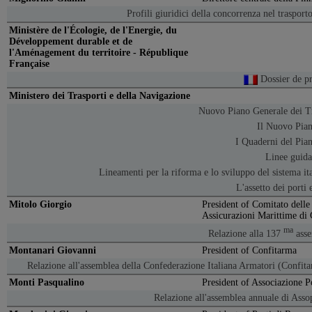
Profili giuridici della concorrenza nel trasport
Ministère de l'Écologie, de l'Energie, du
Développement durable et de
l'Aménagement du territoire - République
Française
Dossier de p
Ministero dei Trasporti e della Navigazione
Nuovo Piano Generale dei Tra
Il Nuovo Pian
I Quaderni del Pia
Linee guida 
Lineamenti per la riforma e lo sviluppo del sistema ita
L'assetto dei porti
Mitolo Giorgio
President of Comitato dell
Assicurazioni Marittime di
ma
Relazione alla 137
asse
Montanari Giovanni
President of Confitarma
Relazione all'assemblea della Confederazione Italiana Armatori (Confit
Monti Pasqualino
President of Associazione Po
Relazione all'assemblea annuale di Asso