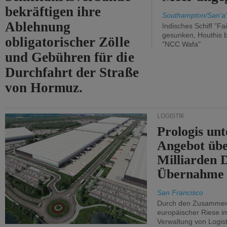
bekräftigen ihre
Southampton/San'a'
Ablehnung
Indisches Schiff "Fa
gesunken, Houthis b
obligatorischer Zölle
"NCC Wafa"
und Gebühren für die
Durchfahrt der Straße
von Hormuz.
LOGISTIK
Prologis unt
Angebot übe
Milliarden 
Übernahme 
San Francisco
Durch den Zusammens
europäischer Riese i
Verwaltung von Logist