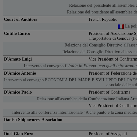
Relazione del presidente all'assemblea 
Relazione del presidente all'assemblea de
Court of Auditors
French Republic
La poli
Cutillo Enrico
President of Associazione Sp
Trasportatori di Genova (F
Relazione del Consiglio Direttivo all'as
Relazione del Consiglio Direttivo all'asse
D'Amato Luigi
Vice President of Confitar
Intervento al convegno
L'Italia in Europa: con quali infrastruttu
D'Amico Antonio
President of Federazione d
Intervento al convegno ECONOMIA DEL MARE E SVILUPPO DEL PAESE.
e sociale delle at
D'Amico Paolo
President of Confitarma
Relazione all'assemblea della Confederazione Italiana Ar
Vice President of Confitar
Intervento alla conferenza internazionale "A che punto è la zona medite
Danish Shipowners' Association
Duci Gian Enzo
President of Assagenti