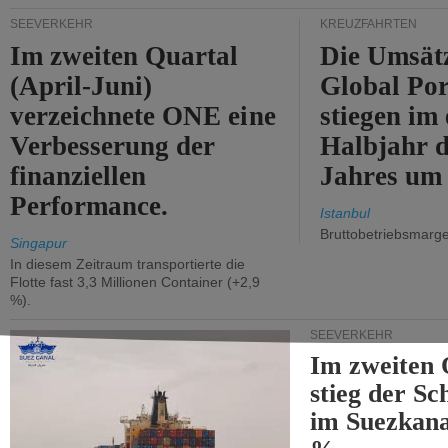
SEEVERKEHR
KREUZFAHRTEN
Im zweiten Quartal
Die Umsät
(April-Juni)
Global Por
verzeichnete ONE eine
stiegen im 
Verbesserung der
Halbjahr d
finanziellen
Jahres um
Performance.
Istanbul
Bruttobetriebsmarg
Singapur
In diesem Zeitraum transportierte die
Flotte fast 3,3 Millionen Container (+2,9
%).
SEEVERKEHR
Im zweiten 
stieg der Sc
im Suezkana