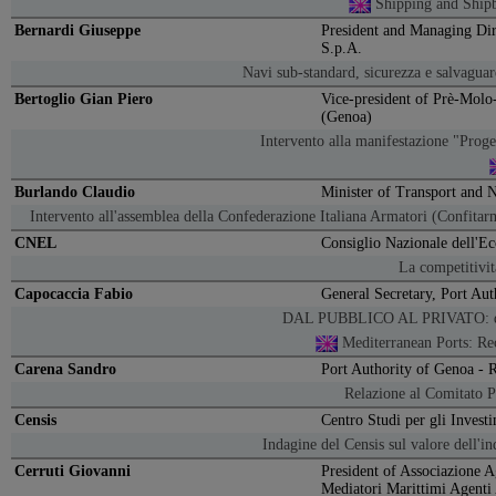
Shipping and Shipb
Bernardi Giuseppe
President and Managing D
S.p.A.
Navi sub-standard, sicurezza e salvagua
Bertoglio Gian Piero
Vice-president of Prè-Molo
(Genoa)
Intervento alla manifestazione "Proget
Burlando Claudio
Minister of Transport and 
Intervento all'assemblea della Confederazione Italiana Armatori (Confita
CNEL
Consiglio Nazionale dell'E
La competitività
Capocaccia Fabio
General Secretary, Port Au
DAL PUBBLICO AL PRIVATO: diec
Mediterranean Ports: Re
Carena Sandro
Port Authority of Genoa - R
Relazione al Comitato P
Censis
Centro Studi per gli Investi
Indagine del Censis sul valore dell'in
Cerruti Giovanni
President of Associazione 
Mediatori Marittimi Agenti