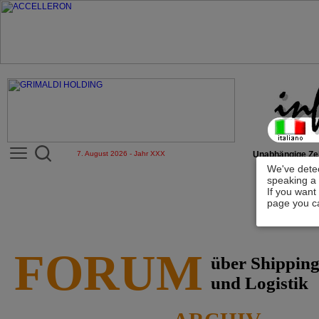
7. August 2026 - Jahr XXX
Unabhängige Zei
We've detec
speaking a 
If you want
page you ca
FORUM
über Shippin
und Logistik