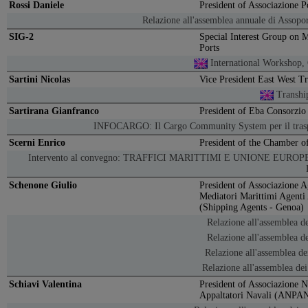
Rossi Daniele
President of Associazione Po
Relazione all'assemblea annuale di Assopo
SIG-2
Special Interest Group on 
Ports
International Workshop,
Sartini Nicolas
Vice President East West 
Transhi
Sartirana Gianfranco
President of Eba Consorzio
INFOCARGO: Il Cargo Community System per il trasp
Scerni Enrico
President of the Chamber 
Intervento al convegno: TRAFFICI MARITTIMI E UNIONE EUR
Schenone Giulio
President of Associazione 
Mediatori Marittimi Agenti
(Shipping Agents - Genoa)
Relazione all'assemblea de
Relazione all'assemblea d
Relazione all'assemblea d
Relazione all'assemblea de
Schiavi Valentina
President of Associazione N
Appaltatori Navali (ANPA