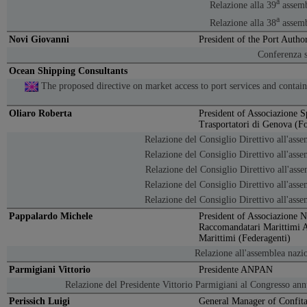
a
Relazione alla 39
assemb
a
Relazione alla 38
assemb
Novi Giovanni
President of the Port Autho
Conferenza 
Ocean Shipping Consultants
The proposed directive on market access to port services and contain
Oliaro Roberta
President of Associazione Sp
Trasportatori di Genova (F
Relazione del Consiglio Direttivo all'as
Relazione del Consiglio Direttivo all'as
Relazione del Consiglio Direttivo all'as
Relazione del Consiglio Direttivo all'as
Relazione del Consiglio Direttivo all'as
Pappalardo Michele
President of Associazione N
Raccomandatari Marittimi A
Marittimi (Federagenti)
Relazione all'assemblea nazi
Parmigiani Vittorio
Presidente ANPAN
Relazione del Presidente Vittorio Parmigiani al Congresso an
Perissich Luigi
General Manager of Confit