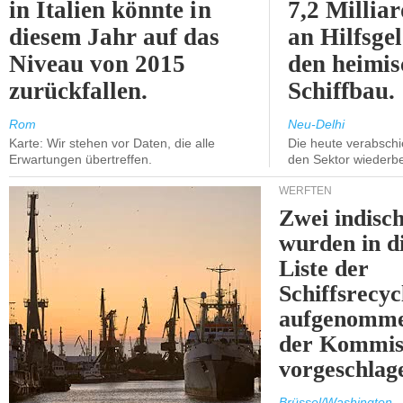
in Italien könnte in
7,2 Millia
diesem Jahr auf das
an Hilfsge
Niveau von 2015
den heimi
zurückfallen.
Schiffbau.
Rom
Neu-Delhi
Karte: Wir stehen vor Daten, die alle
Die heute verabschie
Erwartungen übertreffen.
den Sektor wiederb
WERFTEN
Zwei indisc
wurden in d
Liste der
Schiffsrecyc
aufgenomme
der Kommis
vorgeschlag
Brüssel/Washington