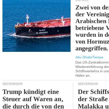
UNFÄLLE
Zwei von 
der Vereini
Arabischen
betriebene
wurden in d
von Hormu
angegriffen.
Abu Dhabi/Tampa
Das US-Zentralkomma
Wiedereinführung der
Schiffsverkehrs in un
Häfen an.
SEEVERKEHR
SEEVERKEHR
Trump kündigt eine
Der Schiff
Steuer auf Waren an,
der Straße
die durch die von den
Malakka 