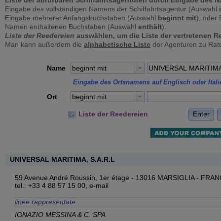
Liste der abrufbaren Schiffahrtsagenturen durch Eingabe des
N
Eingabe des vollständigen Namens der Schiffahrtsagentur (Auswahl
Eingabe mehrerer Anfangsbuchstaben (Auswahl
beginnt mit
), oder
Namen enthaltenen Buchstaben (Auswahl
enthält
).
Liste der Reedereien
auswählen, um die Liste der vertretenen Re
Man kann außerdem die
alphabetische Liste
der Agenturen zu Rate
Name
beginnt mit
Eingabe des Ortsnamens auf Englisch oder Itali
Ort
beginnt mit
Enter
Liste der Reedereien
UNIVERSAL MARITIMA, S.A.R.L
59 Avenue André Roussin, 1er étage - 13016 MARSIGLIA - FRA
tel.: +33 4 88 57 15 00,
e-mail
linee rappresentate
IGNAZIO MESSINA & C. SPA