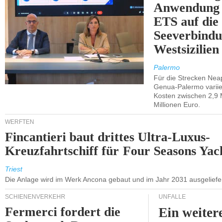
Anwendung 
ETS auf die
Seeverbindu
Westsizilien
Palermo
Für die Strecken Nea
Genua-Palermo variier
Kosten zwischen 2,9 
Millionen Euro.
WERFTEN
Fincantieri baut drittes Ultra-Luxus-
Kreuzfahrtschiff für Four Seasons Yac
Triest
Die Anlage wird im Werk Ancona gebaut und im Jahr 2031 ausgeliefer
SCHIENENVERKEHR
UNFÄLLE
Fermerci fordert die
Ein weiter