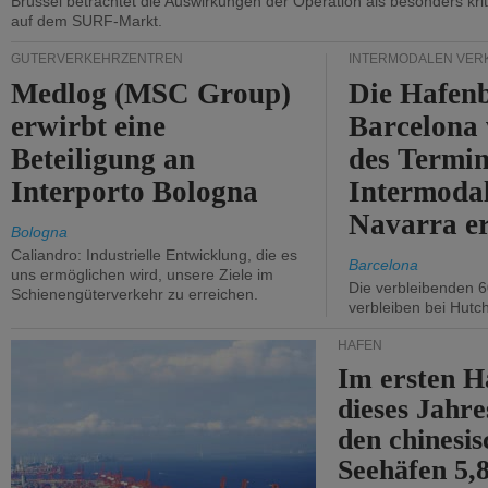
Brüssel betrachtet die Auswirkungen der Operation als besonders kri
auf dem SURF-Markt.
GÜTERVERKEHRZENTREN
INTERMODALEN VER
Medlog (MSC Group)
Die Hafen
erwirbt eine
Barcelona
Beteiligung an
des Termin
Interporto Bologna
Intermodal
Navarra e
Bologna
Caliandro: Industrielle Entwicklung, die es
Barcelona
uns ermöglichen wird, unsere Ziele im
Die verbleibenden 6
Schienengüterverkehr zu erreichen.
verbleiben bei Hutch
HÄFEN
Im ersten H
dieses Jahr
den chinesi
Seehäfen 5,