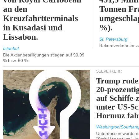
an den
Tonnen Fr
Kreuzfahrtterminals
umgeschla
in Kusadasi und
%).
Lissabon.
St. Petersburg
Rekordverkehr im z
Istanbul
Die Aktienbeteiligungen stiegen auf 99,99
% bzw. 60 %.
SEEVERKEHR
Trump ruder
20-prozenti
auf Schiffe 
unter US-Sc
Hormuz fah
Washington/Southam
Unterdessen wurde ein