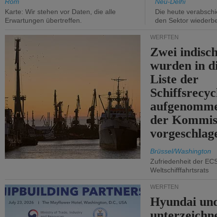
Rom
Neu-Delhi
Karte: Wir stehen vor Daten, die alle
Die heute verabschie
Erwartungen übertreffen.
den Sektor wiederb
WERFTEN
Zwei indisc
wurden in d
Liste der
Schiffsrecyc
aufgenomme
der Kommis
vorgeschlag
Brüssel/Washington
Zufriedenheit der EC
Weltschifffahrtsrats
WERFTEN
Hyundai un
unterzeichn