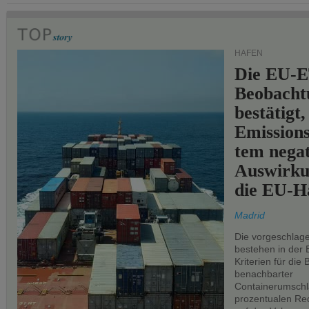
HÄFEN
Die EU-E
Beobachtu
bestätigt,
Emissions
tem negat
Auswirku
die EU-Hä
Madrid
Die vorgeschlag
bestehen in der 
Kriterien für di
benachbarter
Containerumschl
prozentualen Red