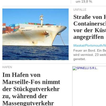
um 19,8 %.
UNFÄLLE
Straße von 
Containersc
vor der Kü
angegriffen
Maskat/Portsmouth/N
Feuer an Bord. Ein B
wird vermisst. 23 wei
gerettet.
HÄFEN
Im Hafen von
Marseille-Fos nimmt
der Stückgutverkehr
zu, während der
Massengutverkehr