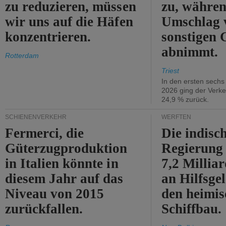
zu reduzieren, müssen
zu, währen
wir uns auf die Häfen
Umschlag 
konzentrieren.
sonstigen 
abnimmt.
Rotterdam
Triest
In den ersten sech
2026 ging der Verk
24,9 % zurück.
SCHIENENVERKEHR
WERFTEN
Fermerci, die
Die indisc
Güterzugproduktion
Regierung
in Italien könnte in
7,2 Millia
diesem Jahr auf das
an Hilfsge
Niveau von 2015
den heimi
zurückfallen.
Schiffbau.