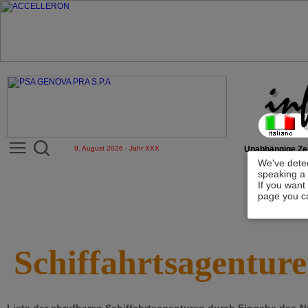
9. August 2026 - Jahr XXX
Unabhängige Zei
We've detec
speaking a 
If you want
page you ca
Schiffahrtsagentur