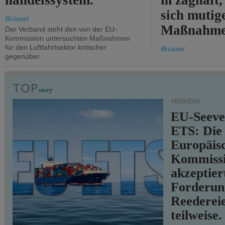
handelssystem.
m zaghaft, 
sich mutig
Brüssel
Maßnahmen
Der Verband steht den von der EU-
Kommission untersuchten Maßnahmen
für den Luftfahrtsektor kritischer
Brüssel
gegenüber.
VERKEHR
EU-Seeve
ETS: Die
Europäis
Kommiss
akzeptier
Forderun
Reederei
teilweise.