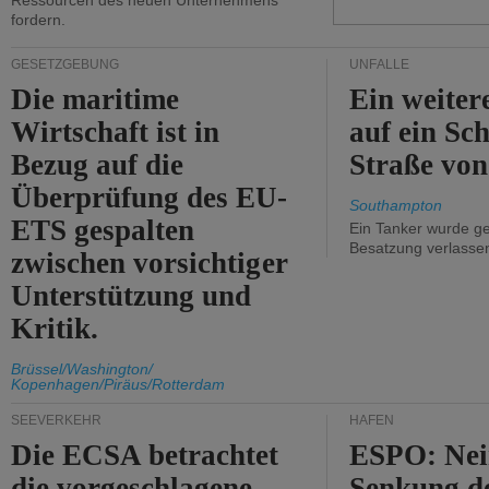
Ressourcen des neuen Unternehmens
fordern.
GESETZGEBUNG
UNFÄLLE
Die maritime
Ein weiter
Wirtschaft ist in
auf ein Sch
Bezug auf die
Straße vo
Überprüfung des EU-
Southampton
ETS gespalten
Ein Tanker wurde ge
Besatzung verlasse
zwischen vorsichtiger
Unterstützung und
Kritik.
Brüssel/Washington/
Kopenhagen/Piräus/Rotterdam
SEEVERKEHR
HÄFEN
Die ECSA betrachtet
ESPO: Nei
die vorgeschlagene
Senkung d