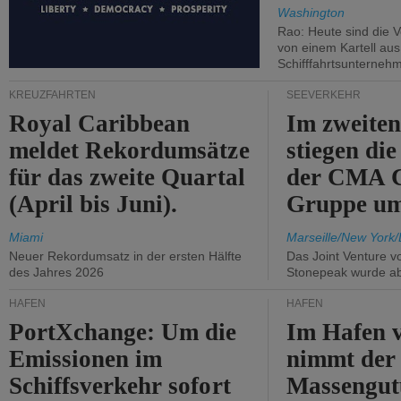
Washington
Rao: Heute sind die V
von einem Kartell au
Schifffahrtsunterneh
KREUZFAHRTEN
SEEVERKEHR
Royal Caribbean
Im zweiten
meldet Rekordumsätze
stiegen di
für das zweite Quartal
der CMA
(April bis Juni).
Gruppe um
Miami
Marseille/New York/
Neuer Rekordumsatz in der ersten Hälfte
Das Joint Venture v
des Jahres 2026
Stonepeak wurde a
HÄFEN
HÄFEN
PortXchange: Um die
Im Hafen v
Emissionen im
nimmt der
Schiffsverkehr sofort
Massengut