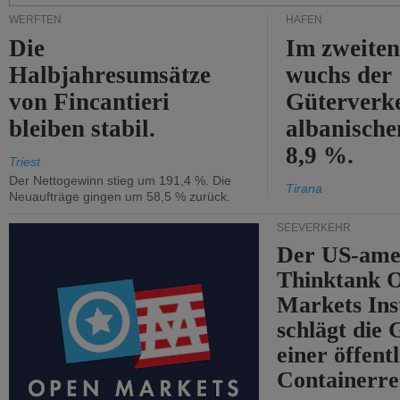
WERFTEN
HÄFEN
Die
Im zweiten
Halbjahresumsätze
wuchs der
von Fincantieri
Güterverke
bleiben stabil.
albanisch
8,9 %.
Triest
Der Nettogewinn stieg um 191,4 %. Die
Tirana
Neuaufträge gingen um 58,5 % zurück.
SEEVERKEHR
Der US-ame
Thinktank 
Markets Ins
schlägt die
einer öffent
Containerre