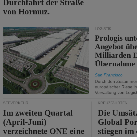
Durchfahrt der Straße
von Hormuz.
LOGISTIK
Prologis unt
Angebot übe
Milliarden 
Übernahme 
San Francisco
Durch den Zusammens
europäischer Riese i
Verwaltung von Logist
SEEVERKEHR
KREUZFAHRTEN
Im zweiten Quartal
Die Umsät
(April-Juni)
Global Por
verzeichnete ONE eine
stiegen im 