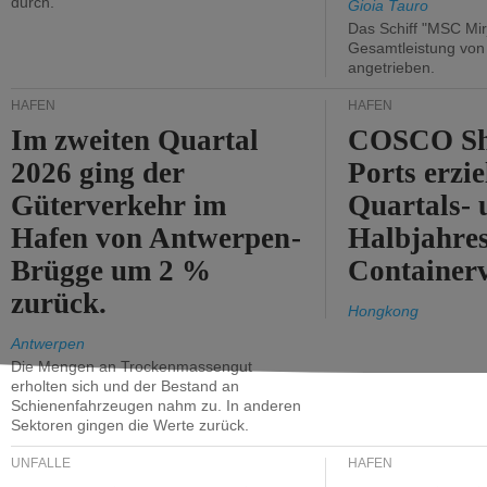
durch.
Gioia Tauro
Das Schiff "MSC Mir
Gesamtleistung vo
angetrieben.
HÄFEN
HÄFEN
Im zweiten Quartal
COSCO Sh
2026 ging der
Ports erzie
Güterverkehr im
Quartals- 
Hafen von Antwerpen-
Halbjahre
Brügge um 2 %
Container
zurück.
Hongkong
Antwerpen
Die Mengen an Trockenmassengut
erholten sich und der Bestand an
Schienenfahrzeugen nahm zu. In anderen
Sektoren gingen die Werte zurück.
UNFÄLLE
HÄFEN