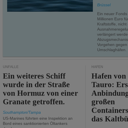
Brüssel
Ein neuer Fonds
Millionen Euro f
Kraftstoffe, nich
Ausnahmeregelun
verlängert werde
Abzugsmechanism
Vorgehen gegen
Umschlaghäfen.
UNFÄLLE
HÄFEN
Ein weiteres Schiff
Hafen von
wurde in der Straße
Tauro: Ers
von Hormuz von einer
Anbindung
Granate getroffen.
großen
Containers
Southampton/Tampa
das Kaltbü
US-Marines führten eine Inspektion an
Bord eines sanktionierten Öltankers