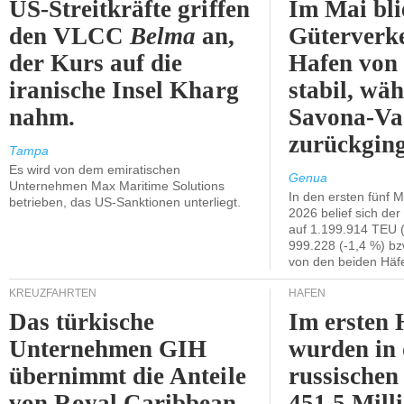
US-Streitkräfte griffen
Im Mai bli
den VLCC
Belma
an,
Güterverk
der Kurs auf die
Hafen von
iranische Insel Kharg
stabil, wäh
nahm.
Savona-Va
zurückging
Tampa
Es wird von dem emiratischen
Genua
Unternehmen Max Maritime Solutions
In den ersten fünf 
betrieben, das US-Sanktionen unterliegt.
2026 belief sich de
auf 1.199.914 TEU 
999.228 (-1,4 %) bz
von den beiden Häfe
KREUZFAHRTEN
HÄFEN
Das türkische
Im ersten 
Unternehmen GIH
wurden in
übernimmt die Anteile
russischen
von Royal Caribbean
451,5 Mill