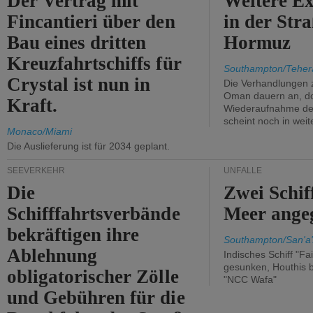
Der Vertrag mit
Weitere Ex
Fincantieri über den
in der Str
Bau eines dritten
Hormuz
Kreuzfahrtschiffs für
Southampton/Teher
Crystal ist nun in
Die Verhandlungen 
Oman dauern an, d
Kraft.
Wiederaufnahme des 
scheint noch in weit
Monaco/Miami
Die Auslieferung ist für 2034 geplant.
SEEVERKEHR
UNFÄLLE
Die
Zwei Schif
Schifffahrtsverbände
Meer angeg
bekräftigen ihre
Southampton/San'a'
Ablehnung
Indisches Schiff "Fa
gesunken, Houthis b
obligatorischer Zölle
"NCC Wafa"
und Gebühren für die