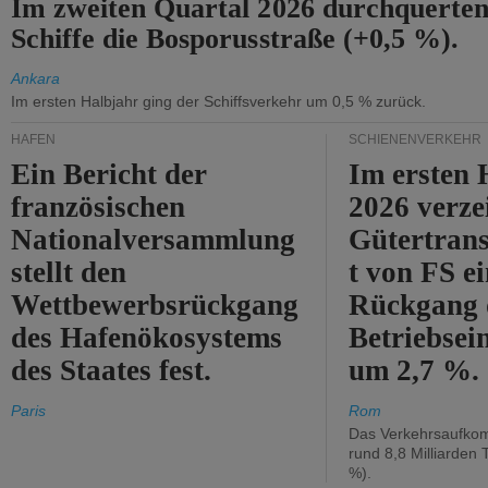
Im zweiten Quartal 2026 durchquerten
Schiffe die Bosporusstraße (+0,5 %).
Ankara
Im ersten Halbjahr ging der Schiffsverkehr um 0,5 % zurück.
HÄFEN
SCHIENENVERKEHR
Ein Bericht der
Im ersten 
französischen
2026 verze
Nationalversammlung
Gütertran
stellt den
t von FS e
Wettbewerbsrückgang
Rückgang 
des Hafenökosystems
Betriebse
des Staates fest.
um 2,7 %.
Paris
Rom
Das Verkehrsaufkom
rund 8,8 Milliarden 
%).