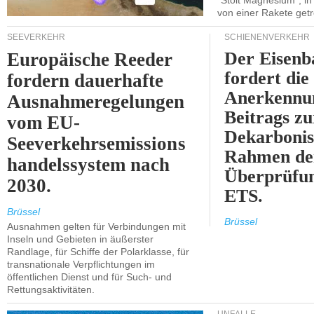
"Stolt Magnesium", i
von einer Rakete getr
SEEVERKEHR
SCHIENENVERKEHR
Der Eisenb
Europäische Reeder
fordert die
fordern dauerhafte
Anerkennun
Ausnahmeregelungen
Beitrags zu
vom EU-
Dekarbonis
Seeverkehrsemissions
Rahmen de
handelssystem nach
Überprüfun
2030.
ETS.
Brüssel
Brüssel
Ausnahmen gelten für Verbindungen mit
Inseln und Gebieten in äußerster
Randlage, für Schiffe der Polarklasse, für
transnationale Verpflichtungen im
öffentlichen Dienst und für Such- und
Rettungsaktivitäten.