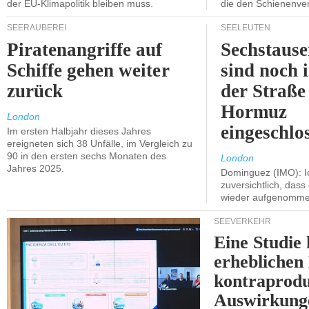
der EU-Klimapolitik bleiben muss.
die den Schienenve
SEERÄUBEREI
SEELEUTEN
Piratenangriffe auf
Sechstause
Schiffe gehen weiter
sind noch 
zurück
der Straße
Hormuz
London
eingeschlo
Im ersten Halbjahr dieses Jahres
ereigneten sich 38 Unfälle, im Vergleich zu
90 in den ersten sechs Monaten des
London
Jahres 2025.
Dominguez (IMO): Ic
zuversichtlich, das
wieder aufgenomme
SEEVERKEHR
Eine Studie 
erheblichen
kontraprodu
Auswirkung