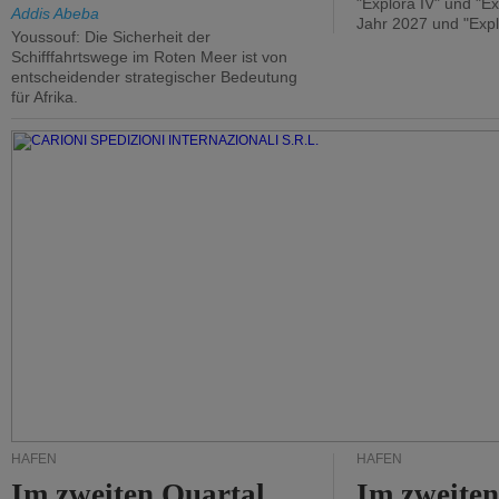
"Explora IV" und "Ex
Addis Abeba
Jahr 2027 und "Expl
Youssouf: Die Sicherheit der
Schifffahrtswege im Roten Meer ist von
entscheidender strategischer Bedeutung
für Afrika.
HÄFEN
HÄFEN
Im zweiten Quartal
Im zweiten