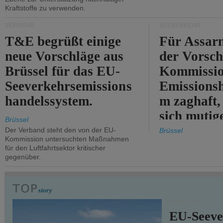
Kraftstoffe zu verwenden.
VERKEHR
SEEVERKEHR
T&E begrüßt einige
Für Assarm
neue Vorschläge aus
der Vorsch
Brüssel für das EU-
Kommissi
Seeverkehrsemissions
Emissionsh
handelssystem.
m zaghaft, 
sich mutig
Brüssel
Maßnahmen
Der Verband steht den von der EU-
Brüssel
Kommission untersuchten Maßnahmen
für den Luftfahrtsektor kritischer
gegenüber.
VERKEHR
EU-Seeve