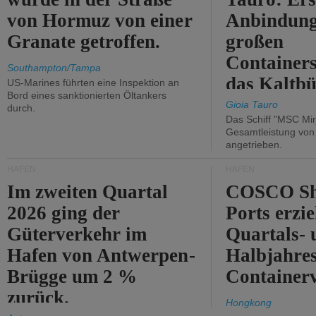
von Hormuz von einer
Anbindung
Granate getroffen.
großen
Containers
Southampton/Tampa
das Kaltbü
US-Marines führten eine Inspektion an
Bord eines sanktionierten Öltankers
Gioia Tauro
durch.
Das Schiff "MSC Mir
Gesamtleistung vo
angetrieben.
HÄFEN
HÄFEN
Im zweiten Quartal
COSCO Sh
2026 ging der
Ports erzie
Güterverkehr im
Quartals- 
Hafen von Antwerpen-
Halbjahre
Brügge um 2 %
Container
zurück.
Hongkong