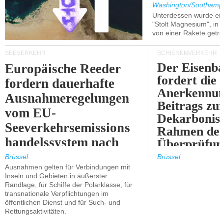
Washington/Southam
Unterdessen wurde ein
"Stolt Magnesium", i
von einer Rakete getr
SEEVERKEHR
SCHIENENVERKEHR
Der Eisenb
Europäische Reeder
fordert die
fordern dauerhafte
Anerkennun
Ausnahmeregelungen
Beitrags zu
vom EU-
Dekarbonis
Seeverkehrsemissions
Rahmen de
handelssystem nach
Überprüfun
2030.
ETS.
Brüssel
Brüssel
Ausnahmen gelten für Verbindungen mit
Inseln und Gebieten in äußerster
Randlage, für Schiffe der Polarklasse, für
transnationale Verpflichtungen im
öffentlichen Dienst und für Such- und
Rettungsaktivitäten.