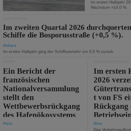
Im ersten Halbjahr 2
Wachstum +14,0 %.
SEEVERKEHR
Im zweiten Quartal 2026 durchquerten
Schiffe die Bosporusstraße (+0,5 %).
Ankara
Im ersten Halbjahr ging der Schiffsverkehr um 0,5 % zurück.
HÄFEN
SCHIENENVERKEHR
Ein Bericht der
Im ersten 
französischen
2026 verze
Nationalversammlung
Gütertran
stellt den
t von FS e
Wettbewerbsrückgang
Rückgang 
des Hafenökosystems
Betriebse
des Staates fest.
um 2,7 %.
Paris
Rom
Das Verkehrsaufkom