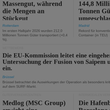
Massengut, während
144,8 Mill
die Mengen an
Tonnen Gü
Stückgut
umgeschla
zurückgingen.
%).
Rotterdam
Madrid
Im ersten Halbjahr 2026 wurden 212,0
Rekord für konventi
Millionen Tonnen Güter transportiert (+0,4
Container (in TEU)
%).
WETTBEWERB
Die EU-Kommission leitet eine eingeh
Untersuchung der Fusion von Saipem 
ein.
Brüssel
Brüssel betrachtet die Auswirkungen der Operation als besonders kri
auf dem SURF-Markt.
GÜTERVERKEHRZENTREN
INTERMODALEN VER
Medlog (MSC Group)
Die Hafen