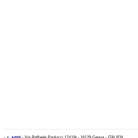
- Via Raffaele Paolucci 17r/19r - 16129 Genua - ITALIEN