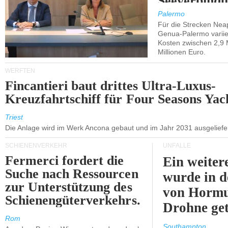
Seeverbindu
Westsizilien
Palermo
Für die Strecken Nea
Genua-Palermo variier
Kosten zwischen 2,9 
Millionen Euro.
WERFTEN
Fincantieri baut drittes Ultra-Luxus-
Kreuzfahrtschiff für Four Seasons Yac
Triest
Die Anlage wird im Werk Ancona gebaut und im Jahr 2031 ausgeliefer
SCHIENENVERKEHR
UNFÄLLE
Fermerci fordert die
Ein weiter
Suche nach Ressourcen
wurde in d
zur Unterstützung des
von Hormu
Schienengüterverkehrs.
Drohne get
Rom
Southampton