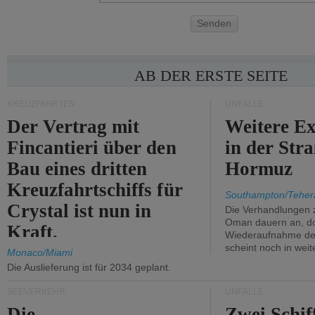
Senden
AB DER ERSTE SEITE
KREUZFAHRTEN
UNFÄLLE
Der Vertrag mit
Weitere Ex
Fincantieri über den
in der Str
Bau eines dritten
Hormuz
Kreuzfahrtschiffs für
Southampton/Teher
Crystal ist nun in
Die Verhandlungen 
Oman dauern an, d
Kraft.
Wiederaufnahme des 
scheint noch in weit
Monaco/Miami
Die Auslieferung ist für 2034 geplant.
SEEVERKEHR
UNFÄLLE
Die
Zwei Schif