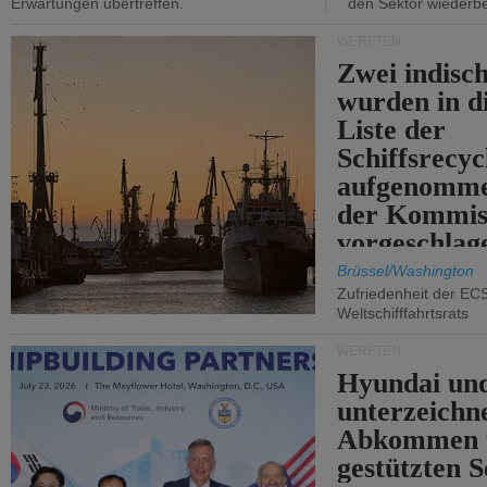
Erwartungen übertreffen.
den Sektor wiederb
WERFTEN
Zwei indisc
wurden in d
Liste der
Schiffsrecyc
aufgenomme
der Kommis
vorgeschlag
Brüssel/Washington
Zufriedenheit der EC
Weltschifffahrtsrats
WERFTEN
Hyundai un
unterzeichn
Abkommen 
gestützten S