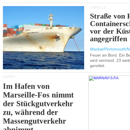
UNFÄLLE
Straße von 
Containersc
vor der Kü
angegriffen
Maskat/Portsmouth/N
Feuer an Bord. Ein B
wird vermisst. 23 wei
gerettet.
HÄFEN
Im Hafen von
Marseille-Fos nimmt
der Stückgutverkehr
zu, während der
Massengutverkehr
abnimmt.