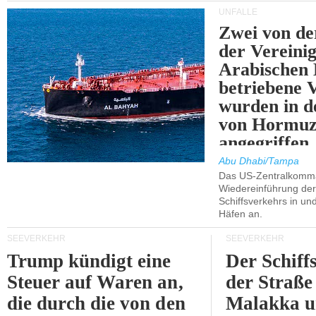
UNFÄLLE
Zwei von 
der Vereini
Arabischen
betriebene
wurden in d
von Hormu
angegriffen.
Abu Dhabi/Tampa
Das US-Zentralkomma
Wiedereinführung der
Schiffsverkehrs in un
Häfen an.
SEEVERKEHR
SEEVERKEHR
Trump kündigt eine
Der Schiff
Steuer auf Waren an,
der Straße
die durch die von den
Malakka 