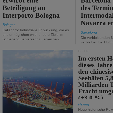
erwirbt eine
Barcelona
Beteiligung an
des Termin
Interporto Bologna
Intermodal
Navarra e
Bologna
Caliandro: Industrielle Entwicklung, die es
Barcelona
uns ermöglichen wird, unsere Ziele im
Die verbleibenden 6
Schienengüterverkehr zu erreichen.
verbleiben bei Hutch
HÄFEN
Im ersten H
dieses Jahr
den chinesi
Seehäfen 5,
Milliarden 
Fracht umg
(+3,0 %).
Peking
Neue historische Rek