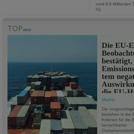
rund 8,8 Milliarden 
%).
HÄFEN
Die EU-E
Beobachtu
bestätigt,
Emissions
tem negat
Auswirku
die EU-Hä
Madrid
Die vorgeschlag
bestehen in der 
Kriterien für di
benachbarter
Containerumschl