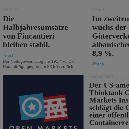
WERFTEN
HÄFEN
Die
Im zweiten
Halbjahresumsätze
wuchs der
von Fincantieri
Güterverke
bleiben stabil.
albanisch
8,9 %.
Triest
Der Nettogewinn stieg um 191,4 %. Die
Tirana
Neuaufträge gingen um 58,5 % zurück.
SEEVERKEHR
Der US-ame
Thinktank 
Markets Ins
schlägt die
einer öffent
Containerre