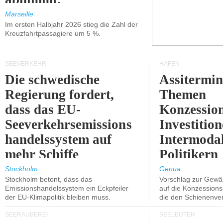
Marseille
Im ersten Halbjahr 2026 stieg die Zahl der
Kreuzfahrtpassagiere um 5 %.
SEEVERKEHR
HÄFEN
Die schwedische
Assitermin
Regierung fordert,
Themen
dass das EU-
Konzessio
Seeverkehrsemissions
Investitio
handelssystem auf
Intermodal
mehr Schiffe
Politikern
ausgeweitet wird.
näherbring
Stockholm
Genua
Stockholm betont, dass das
Vorschlag zur Gewä
Emissionshandelssystem ein Eckpfeiler
auf die Konzessions
der EU-Klimapolitik bleiben muss.
die den Schienenve
SEERÄUBEREI
SEELEUTEN