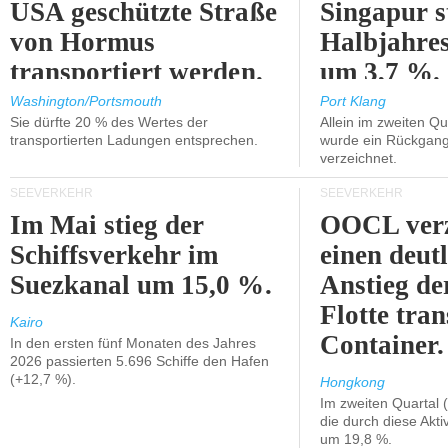
USA geschützte Straße
Singapur s
von Hormus
Halbjahres
transportiert werden.
um 3,7 %.
Washington/Portsmouth
Port Klang
Sie dürfte 20 % des Wertes der
Allein im zweiten Qu
transportierten Ladungen entsprechen.
wurde ein Rückgang
verzeichnet.
SEEVERKEHR
SEEVERKEHR
Im Mai stieg der
OOCL verz
Schiffsverkehr im
einen deut
Suezkanal um 15,0 %.
Anstieg de
Flotte tran
Kairo
Container.
In den ersten fünf Monaten des Jahres
2026 passierten 5.696 Schiffe den Hafen
(+12,7 %).
Hongkong
Im zweiten Quartal (
die durch diese Akti
um 19,8 %.