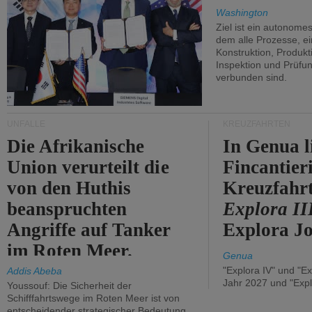
Washington
Ziel ist ein autonome
dem alle Prozesse, ei
Konstruktion, Produkti
Inspektion und Prüfun
verbunden sind.
UNFÄLLE
KREUZFAHRTEN
Die Afrikanische
In Genua l
Union verurteilt die
Fincantier
von den Huthis
Kreuzfahrt
beanspruchten
Explora II
Angriffe auf Tanker
Explora Jo
im Roten Meer.
Genua
"Explora IV" und "Ex
Addis Abeba
Jahr 2027 und "Expl
Youssouf: Die Sicherheit der
Schifffahrtswege im Roten Meer ist von
entscheidender strategischer Bedeutung