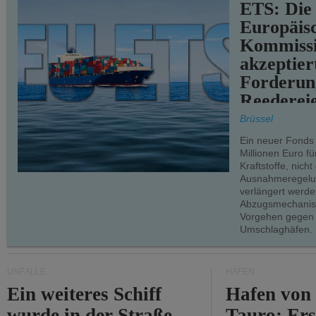
ETS: Die
Europäis
Kommiss
akzeptier
Forderun
Reederei
teilweise.
Brüssel
Ein neuer Fonds
Millionen Euro f
Kraftstoffe, nich
Ausnahmeregelun
verlängert werde
Abzugsmechanism
Vorgehen gegen
Umschlaghäfen.
UNFÄLLE
HÄFEN
Ein weiteres Schiff
Hafen von
wurde in der Straße
Tauro: Ers