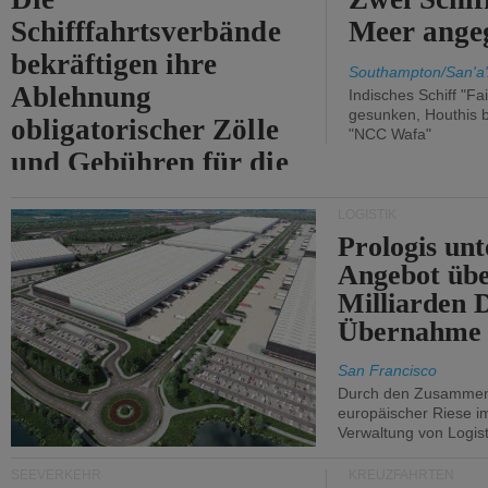
Schifffahrtsverbände
Meer angeg
bekräftigen ihre
Southampton/San'a'
Ablehnung
Indisches Schiff "Fa
gesunken, Houthis b
obligatorischer Zölle
"NCC Wafa"
und Gebühren für die
Durchfahrt der Straße
LOGISTIK
von Hormuz.
Prologis unt
Angebot übe
Milliarden 
Übernahme 
San Francisco
Durch den Zusammens
europäischer Riese i
Verwaltung von Logist
SEEVERKEHR
KREUZFAHRTEN