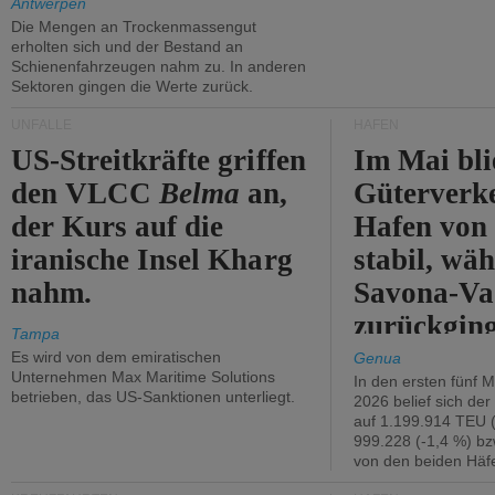
Antwerpen
Die Mengen an Trockenmassengut
erholten sich und der Bestand an
Schienenfahrzeugen nahm zu. In anderen
Sektoren gingen die Werte zurück.
UNFÄLLE
HÄFEN
US-Streitkräfte griffen
Im Mai bli
den VLCC
Belma
an,
Güterverk
der Kurs auf die
Hafen von
iranische Insel Kharg
stabil, wäh
nahm.
Savona-Va
zurückging
Tampa
Es wird von dem emiratischen
Genua
Unternehmen Max Maritime Solutions
In den ersten fünf 
betrieben, das US-Sanktionen unterliegt.
2026 belief sich de
auf 1.199.914 TEU 
999.228 (-1,4 %) bz
von den beiden Häfe