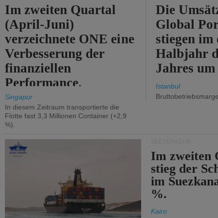
Im zweiten Quartal
Die Umsät
(April-Juni)
Global Por
verzeichnete ONE eine
stiegen im 
Verbesserung der
Halbjahr d
finanziellen
Jahres um
Performance.
Istanbul
Bruttobetriebsmarg
Singapur
In diesem Zeitraum transportierte die
Flotte fast 3,3 Millionen Container (+2,9
%).
SEEVERKEHR
Im zweiten 
stieg der Sc
im Suezkana
%.
Kairo