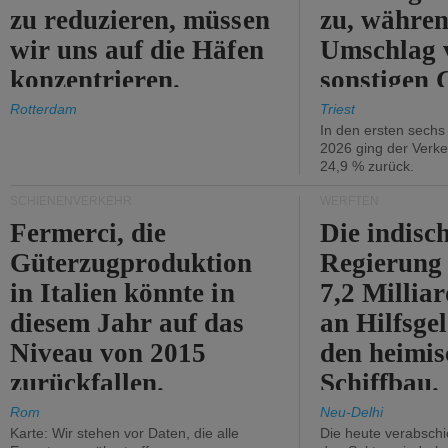
zu reduzieren, müssen
zu, währen
wir uns auf die Häfen
Umschlag 
konzentrieren.
sonstigen 
abnimmt.
Rotterdam
Triest
In den ersten sech
2026 ging der Verk
24,9 % zurück.
SCHIENENVERKEHR
WERFTEN
Fermerci, die
Die indisc
Güterzugproduktion
Regierung
in Italien könnte in
7,2 Millia
diesem Jahr auf das
an Hilfsge
Niveau von 2015
den heimi
zurückfallen.
Schiffbau.
Rom
Neu-Delhi
Karte: Wir stehen vor Daten, die alle
Die heute verabschie