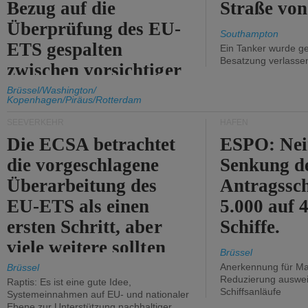
Bezug auf die
Straße vo
Überprüfung des EU-
Southampton
ETS gespalten
Ein Tanker wurde ge
Besatzung verlasse
zwischen vorsichtiger
Unterstützung und
Brüssel/Washington/
Kopenhagen/Piräus/Rotterdam
Kritik.
SEEVERKEHR
HÄFEN
Die ECSA betrachtet
ESPO: Nei
die vorgeschlagene
Senkung d
Überarbeitung des
Antragssc
EU-ETS als einen
5.000 auf
ersten Schritt, aber
Schiffe.
viele weitere sollten
Brüssel
folgen.
Anerkennung für M
Brüssel
Reduzierung auswe
Raptis: Es ist eine gute Idee,
Schiffsanläufe
Systemeinnahmen auf EU- und nationaler
Ebene zur Unterstützung nachhaltiger