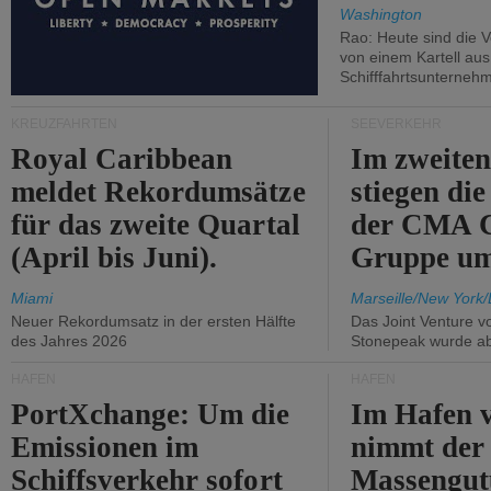
Washington
Rao: Heute sind die V
von einem Kartell au
Schifffahrtsunterneh
KREUZFAHRTEN
SEEVERKEHR
Royal Caribbean
Im zweiten
meldet Rekordumsätze
stiegen di
für das zweite Quartal
der CMA
(April bis Juni).
Gruppe um
Miami
Marseille/New York/
Neuer Rekordumsatz in der ersten Hälfte
Das Joint Venture v
des Jahres 2026
Stonepeak wurde a
HÄFEN
HÄFEN
PortXchange: Um die
Im Hafen v
Emissionen im
nimmt der
Schiffsverkehr sofort
Massengut