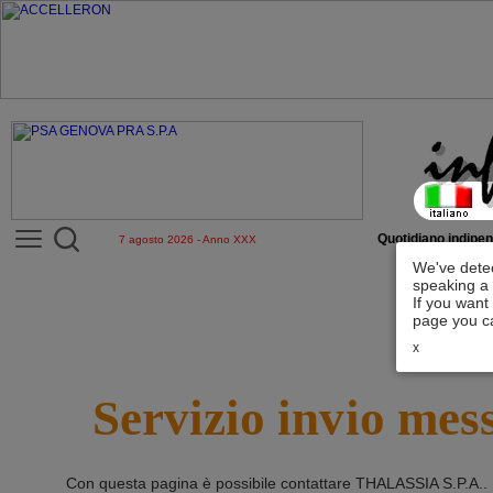
Quotidiano indipen
7 agosto 2026 - Anno XXX
We've detec
speaking a 
If you want
page you ca
x
Servizio invio mes
Con questa pagina è possibile contattare
THALASSIA S.P.A.
.