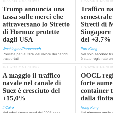
TRASPORTO MARITTIMO
TRASPORTO MARITTI
Trump annuncia una
Traffico n
tassa sulle merci che
semestrale
attraversano lo Stretto
Stretti di 
di Hormuz protette
Singapore 
dagli USA
del +3,7%
Washington/Portsmouth
Port Klang
Prevista pari al 20% del valore dei carichi
Nel solo secondo tr
trasportati
è stato registrato u
TRASPORTO MARITTIMO
TRASPORTO MARITTI
A maggio il traffico
OOCL regi
navale nel canale di
forte aume
Suez è cresciuto del
container 
+15,0%
dalla flott
Il Cairo
Hong Kong
Nei primi cinque mesi del 2026 sono
Nel trimestre aprile-