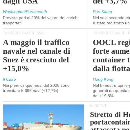
dagli USA
del +3,7%
Washington/Portsmouth
Port Klang
Prevista pari al 20% del valore dei carichi
Nel solo secondo tr
trasportati
è stato registrato u
TRASPORTO MARITTIMO
TRASPORTO MARITTI
A maggio il traffico
OOCL regi
navale nel canale di
forte aume
Suez è cresciuto del
container 
+15,0%
dalla flott
Il Cairo
Hong Kong
Nei primi cinque mesi del 2026 sono
Nel trimestre aprile-
transitate 5.696 navi (+12,7%)
generati da questa at
del +19,8%
INCIDENTI
Stretto di 
portacontain
attaccata nei