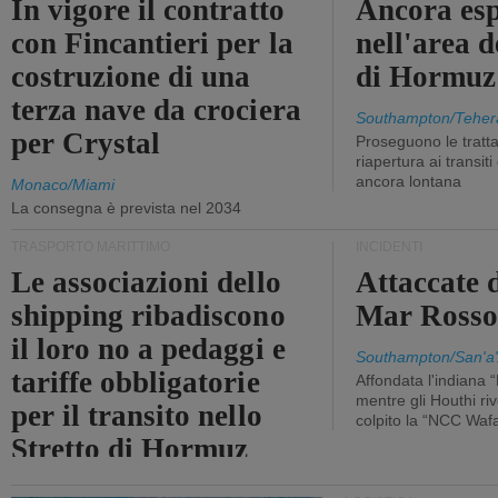
In vigore il contratto
Ancora esp
con Fincantieri per la
nell'area d
costruzione di una
di Hormuz
terza nave da crociera
Southampton/Teher
per Crystal
Proseguono le tratt
riapertura ai transit
ancora lontana
Monaco/Miami
La consegna è prevista nel 2034
TRASPORTO MARITTIMO
INCIDENTI
Le associazioni dello
Attaccate 
shipping ribadiscono
Mar Ross
il loro no a pedaggi e
Southampton/San'a'
tariffe obbligatorie
Affondata l'indiana 
mentre gli Houthi ri
per il transito nello
colpito la “NCC Waf
Stretto di Hormuz