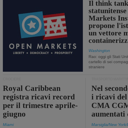
Il think tan
statunitens
Markets Ins
propone l'is
un vettore 
containerizz
Washington
Rao: oggi gli Stati Un
cartello di sei compa
straniere
CROCIERE
TRASPORTO MARITTI
Royal Caribbean
Nel second
registra ricavi record
i ricavi de
per il trimestre aprile-
CMA CGM
giugno
aumentati
Miami
Marsiglia/New York/