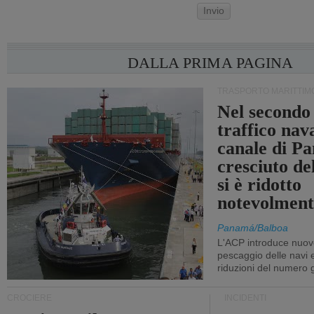
Invio
DALLA PRIMA PAGINA
TRASPORTO MARITTIM
Nel secondo 
traffico nav
canale di P
cresciuto d
si è ridotto
notevolment
Panamá/Balboa
L'ACP introduce nuove
pescaggio delle navi
riduzioni del numero gi
CROCIERE
INCIDENTI