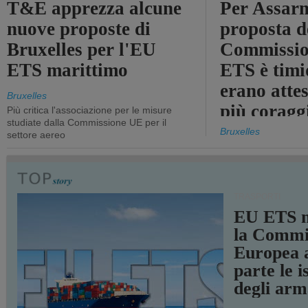
T&E apprezza alcune
Per Assarm
nuove proposte di
proposta d
Bruxelles per l'EU
Commissio
ETS marittimo
ETS è timi
erano atte
Bruxelles
più coragg
Più critica l'associazione per le misure
studiate dalla Commissione UE per il
Bruxelles
settore aereo
TRASPORTI
EU ETS m
la Commi
Europea a
parte le i
degli arm