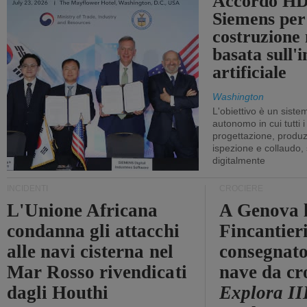
Accordo HD
Siemens per
costruzione
basata sull'i
artificiale
Washington
L'obiettivo è un sist
autonomo in cui tutti i
progettazione, produzi
ispezione e collaudo,
digitalmente
INCIDENTI
CROCIERE
L'Unione Africana
A Genova 
condanna gli attacchi
Fincantier
alle navi cisterna nel
consegnato
Mar Rosso rivendicati
nave da cr
dagli Houthi
Explora II