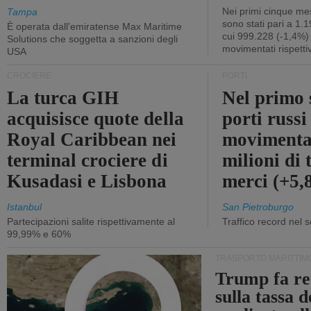
Nei primi cinque mes
Tampa
sono stati pari a 1.
È operata dall'emiratense Max Maritime
cui 999.228 (-1,4%)
Solutions che soggetta a sanzioni degli
movimentati rispetti
USA
CROCIERE
PORTI
La turca GIH
Nel primo 
acquisisce quote della
porti russ
Royal Caribbean nei
movimenta
terminal crociere di
milioni di 
Kusadasi e Lisbona
merci (+5
Istanbul
San Pietroburgo
Partecipazioni salite rispettivamente al
Traffico record nel 
99,99% e 60%
TRASPORTO MARITTIM
Trump fa re
sulla tassa 