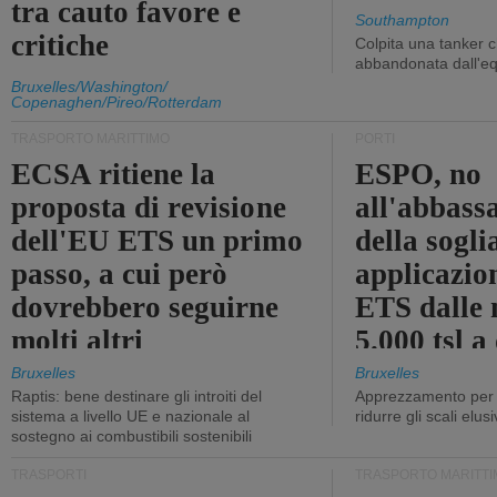
tra cauto favore e
Southampton
critiche
Colpita una tanker c
abbandonata dall'e
Bruxelles/Washington/
Copenaghen/Pireo/Rotterdam
TRASPORTO MARITTIMO
PORTI
ECSA ritiene la
ESPO, no
proposta di revisione
all'abbass
dell'EU ETS un primo
della sogli
passo, a cui però
applicazio
dovrebbero seguirne
ETS dalle 
molti altri
5.000 tsl a
400 tsl
Bruxelles
Bruxelles
Raptis: bene destinare gli introiti del
Apprezzamento per l
sistema a livello UE e nazionale al
ridurre gli scali elusi
sostegno ai combustibili sostenibili
TRASPORTI
TRASPORTO MARITTI