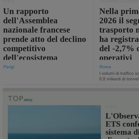
PORTI
TRASPORTO FERROV
Un rapporto
Nella prim
dell'Assemblea
2026 il se
nazionale francese
trasporto 
prende atto del declino
ha registra
competitivo
del -2,7% d
dell'ecosistema
operativi
portuale statale
Parigi
Roma
I volumi di traffico s
8,8 miliardi di tonne
PORTI
L'Observ
ETS conf
sistema d