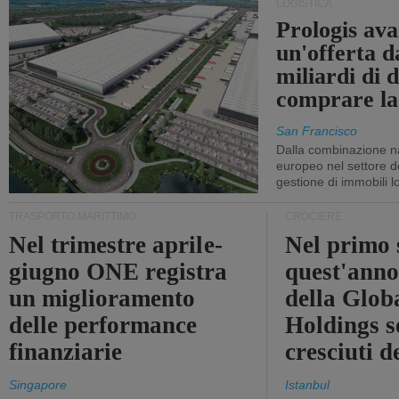
LOGISTICA
Prologis av
un'offerta d
miliardi di d
comprare la
San Francisco
Dalla combinazione n
europeo nel settore de
gestione di immobili lo
TRASPORTO MARITTIMO
CROCIERE
Nel trimestre aprile-
Nel primo 
giugno ONE registra
quest'anno 
un miglioramento
della Glob
delle performance
Holdings 
finanziarie
cresciuti 
Singapore
Istanbul