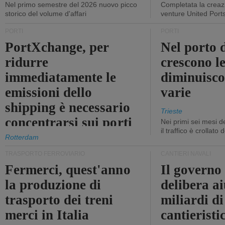
Nel primo semestre del 2026 nuovo picco
Completata la creazi
storico del volume d'affari
venture United Port
PORTI
PORTI
PortXchange, per
Nel porto d
ridurre
crescono le
immediatamente le
diminuisco
emissioni dello
varie
shipping è necessario
Trieste
concentrarsi sui porti
Nei primi sei mesi 
il traffico è crollato
Rotterdam
TRASPORTO FERROVIARIO
CANTIERI NAVALI
Fermerci, quest'anno
Il governo
la produzione di
delibera ai
trasporto dei treni
miliardi di
merci in Italia
cantieristi