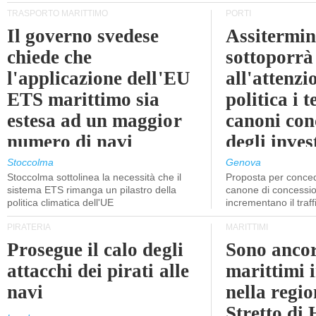
TRASPORTO MARITTIMO
PORTI
Il governo svedese
Assitermin
chiede che
sottoporrà
l'applicazione dell'EU
all'attenzi
ETS marittimo sia
politica i 
estesa ad un maggior
canoni con
numero di navi
degli inves
dell'inter
Stoccolma
Genova
Stoccolma sottolinea la necessità che il
Proposta per conced
sistema ETS rimanga un pilastro della
canone di concessio
politica climatica dell'UE
incrementano il traff
PIRATERIA
MARITTIMI
Prosegue il calo degli
Sono ancor
attacchi dei pirati alle
marittimi 
navi
nella regio
Stretto di