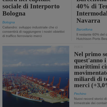
sociale di Interporto
40% di Te
Bologna
Intermodal
Navarra
Bologna
Caliandro: sviluppo industriale che ci
Barcellona
consentirà di raggiungere i nostri obiettivi
Il restante 60% del c
di traffico ferroviario merci
Hutchison Ports Bes
PORTI
Nel primo s
quest'anno i
marittimi ci
movimentato
miliardi di t
merci (+3,
Pechino
Nuovi record storici di
trimestrale dei contai