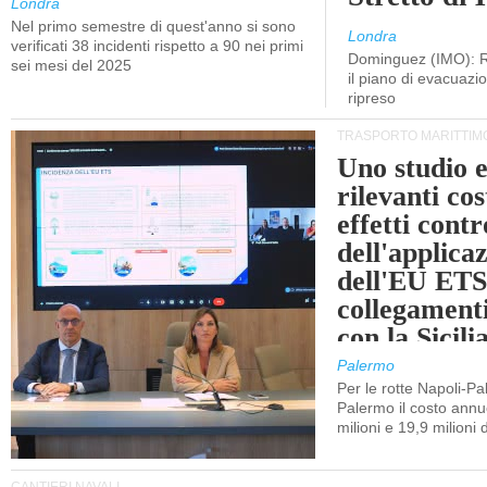
Londra
Nel primo semestre di quest'anno si sono
Londra
verificati 38 incidenti rispetto a 90 nei primi
Dominguez (IMO): R
sei mesi del 2025
il piano di evacuaz
ripreso
TRASPORTO MARITTIM
Uno studio e
rilevanti cost
effetti cont
dell'applica
dell'EU ETS
collegament
con la Sicili
Palermo
Per le rotte Napoli-P
Palermo il costo annuo
milioni e 19,9 milioni 