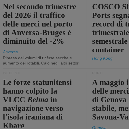
Nel secondo trimestre
COSCO Sh
del 2026 il traffico
Ports segn
delle merci nel porto
record di t
di Anversa-Bruges è
trimestrale
diminuito del -2%
semestrale
container
Anversa
Ripresa dei volumi di rinfuse secche e
Hong Kong
aumento dei rotabili. Calo negli altri settori
INCIDENTI
PORTI
Le forze statunitensi
A maggio il
hanno colpito la
delle merci
VLCC
Belma
in
di Genova 
navigazione verso
stabile, me
l'isola iraniana di
Savona-Vad
Kharg
Genova