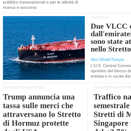
pubblico transnazionali e per le attività di
ricerca e soccorso
INCIDENTI
Due VLCC o
dall'emira
sono state a
nello Stret
Abu Dhabi/Tampa
L'U.S. Central Comma
ripristino del blocco de
entrata e in uscita dai 
TRASPORTO MARITTIMO
TRASPORTO MARITTI
Trump annuncia una
Traffico n
tassa sulle merci che
semestrale
attraversano lo Stretto
Stretti di 
di Hormuz protette
Singapore 