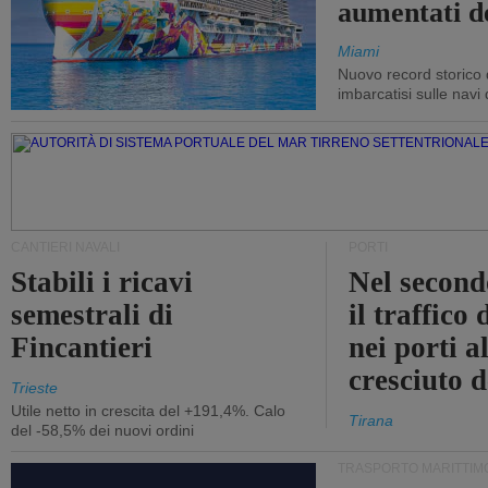
aumentati d
Miami
Nuovo record storico 
imbarcatisi sulle navi d
CANTIERI NAVALI
PORTI
Stabili i ricavi
Nel second
semestrali di
il traffico
Fincantieri
nei porti a
cresciuto 
Trieste
Utile netto in crescita del +191,4%. Calo
Tirana
del -58,5% dei nuovi ordini
TRASPORTO MARITTIM