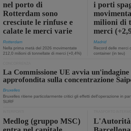
nel porto di
i porti sp
Rotterdam sono
movimenta
cresciute le rinfuse e
milioni di 
calate le merci varie
merci (+2
Rotterdam
Madrid
Nella prima metà del 2026 movimentate
Record delle merci 
212,0 milioni di tonnellate di merci (+0,4%)
container (in teu)
CONCORRENZA
La Commissione UE avvia un'indagine
approfondita sulla concentrazione Sa
Bruxelles
Bruxelles ritiene particolarmente critici gli effetti dell'operazione in p
SURF
INTERPORTI
TRASPORTO INTERM
Medlog (gruppo MSC)
L'Autorità
entra nel capitale
Barcellona 