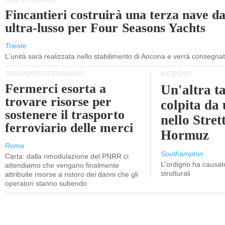
CANTIERI NAVALI
Fincantieri costruirà una terza nave d
ultra-lusso per Four Seasons Yachts
Trieste
L'unità sarà realizzata nello stabilimento di Ancona e verrà consegna
TRASPORTO FERROVIARIO
INCIDENTI
Fermerci esorta a
Un'altra t
trovare risorse per
colpita da
sostenere il trasporto
nello Stret
ferroviario delle merci
Hormuz
Roma
Southampton
Carta: dalla rimodulazione del PNRR ci
L'ordigno ha causato
attendiamo che vengano finalmente
strutturali
attribuite risorse a ristoro dei danni che gli
operatori stanno subendo