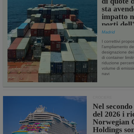
di quote 
sta avend
impatto n
porti del
Madrid
I correttivi propo
l'ampliamento dei 
designazione dei 
di container limitr
riduzione percent
volume di emissi
navi
CROCIERE
Nel secondo
del 2026 i ri
Norwegian C
Holdings so