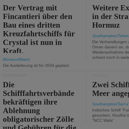
Der Vertrag mit
Weitere Ex
Fincantieri über den
in der Str
Bau eines dritten
Hormuz
Kreuzfahrtschiffs für
Southampton/Teher
Crystal ist nun in
Die Verhandlungen 
Oman dauern an, d
Kraft.
Wiederaufnahme des 
scheint noch in weit
Monaco/Miami
Die Auslieferung ist für 2034 geplant.
SEEVERKEHR
UNFÄLLE
Die
Zwei Schif
Schifffahrtsverbände
Meer angeg
bekräftigen ihre
Southampton/San'a'
Ablehnung
Indisches Schiff "Fa
gesunken, Houthis b
obligatorischer Zölle
"NCC Wafa"
und Gebühren für die