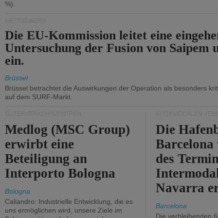
%).
WETTBEWERB
Die EU-Kommission leitet eine eingeh
Untersuchung der Fusion von Saipem 
ein.
Brüssel
Brüssel betrachtet die Auswirkungen der Operation als besonders kri
auf dem SURF-Markt.
GÜTERVERKEHRZENTREN
INTERMODALEN VER
Medlog (MSC Group)
Die Hafen
erwirbt eine
Barcelona
Beteiligung an
des Termin
Interporto Bologna
Intermodal
Navarra e
Bologna
Caliandro: Industrielle Entwicklung, die es
Barcelona
uns ermöglichen wird, unsere Ziele im
Die verbleibenden 6