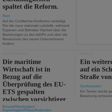
spaltet die Reform.
Rom
Auf der Confitarma-Konferenz verteidigt
Rixi die neue nationale Leitstelle, während
Experten und Betreiber Klarheit über die
Beziehungen zu den AdSPs und über die
Ressourcen des neuen Unternehmens
fordern.
GESETZGEBUNG
UNFÄLLE
Die maritime
Ein weiter
Wirtschaft ist in
auf ein Sch
Bezug auf die
Straße vo
Überprüfung des EU-
Southampton
ETS gespalten
Ein Tanker wurde ge
Besatzung verlasse
zwischen vorsichtiger
Unterstützung und
Brüssel/Washington/
Kopenhagen/Piräus/Rotterdam