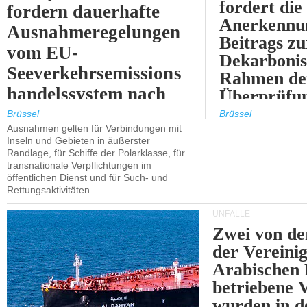
fordert die
fordern dauerhafte
Anerkennun
Ausnahmeregelungen
Beitrags zu
vom EU-
Dekarbonis
Seeverkehrsemissions
Rahmen de
handelssystem nach
Überprüfun
2030.
ETS.
Brüssel
Brüssel
Ausnahmen gelten für Verbindungen mit
Inseln und Gebieten in äußerster
Randlage, für Schiffe der Polarklasse, für
transnationale Verpflichtungen im
öffentlichen Dienst und für Such- und
Rettungsaktivitäten.
UNFÄLLE
Zwei von 
der Vereini
Arabischen
betriebene
wurden in d