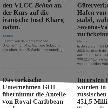
den VLCC
Belma
an,
Güterverk
der Kurs auf die
Hafen von
iranische Insel Kharg
stabil, wäh
nahm.
Savona-Va
zurückging
Tampa
Es wird von dem emiratischen
Genua
Unternehmen Max Maritime Solutions
In den ersten fünf 
betrieben, das US-Sanktionen unterliegt.
2026 belief sich de
auf 1.199.914 TEU 
999.228 (-1,4 %) bz
von den beiden Häfe
KREUZFAHRTEN
HÄFEN
Das türkische
Im ersten 
Unternehmen GIH
wurden in
übernimmt die Anteile
russischen
von Royal Caribbean
451,5 Mill