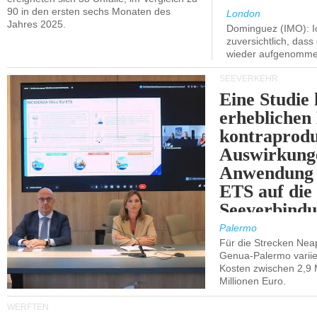
90 in den ersten sechs Monaten des
London
Jahres 2025.
Dominguez (IMO): Ic
zuversichtlich, das
wieder aufgenomme
SEEVERKEHR
Eine Studie 
erheblichen
kontraprodu
Auswirkung
Anwendung 
ETS auf die
Seeverbindu
Westsizilien
Palermo
Für die Strecken Nea
Genua-Palermo variier
Kosten zwischen 2,9 
Millionen Euro.
WERFTEN