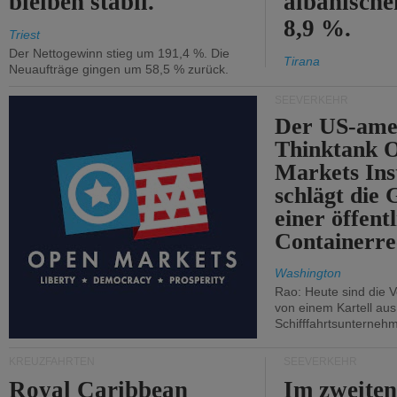
bleiben stabil.
albanisch
8,9 %.
Triest
Der Nettogewinn stieg um 191,4 %. Die
Tirana
Neuaufträge gingen um 58,5 % zurück.
SEEVERKEHR
Der US-ame
Thinktank 
Markets Ins
schlägt die
einer öffent
Containerre
Washington
Rao: Heute sind die V
von einem Kartell au
Schifffahrtsunterneh
KREUZFAHRTEN
SEEVERKEHR
Royal Caribbean
Im zweiten