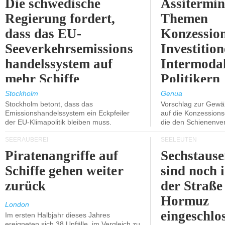
Die schwedische
Assitermin
Regierung fordert,
Themen
dass das EU-
Konzessio
Seeverkehrsemissions
Investitio
handelssystem auf
Intermodal
mehr Schiffe
Politikern
ausgeweitet wird.
näherbring
Stockholm
Genua
Stockholm betont, dass das
Vorschlag zur Gewä
Emissionshandelssystem ein Eckpfeiler
auf die Konzessions
der EU-Klimapolitik bleiben muss.
die den Schienenve
SEERÄUBEREI
SEELEUTEN
Piratenangriffe auf
Sechstause
Schiffe gehen weiter
sind noch 
zurück
der Straße
Hormuz
London
eingeschlo
Im ersten Halbjahr dieses Jahres
ereigneten sich 38 Unfälle, im Vergleich zu