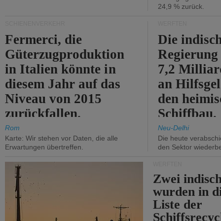
24,9 % zurück.
SCHIENENVERKEHR
WERFTEN
Fermerci, die
Die indisc
Güterzugproduktion
Regierung
in Italien könnte in
7,2 Millia
diesem Jahr auf das
an Hilfsge
Niveau von 2015
den heimi
zurückfallen.
Schiffbau.
Rom
Neu-Delhi
Karte: Wir stehen vor Daten, die alle
Die heute verabschie
Erwartungen übertreffen.
den Sektor wiederb
WERFTEN
Zwei indisc
wurden in d
Liste der
Schiffsrecyc