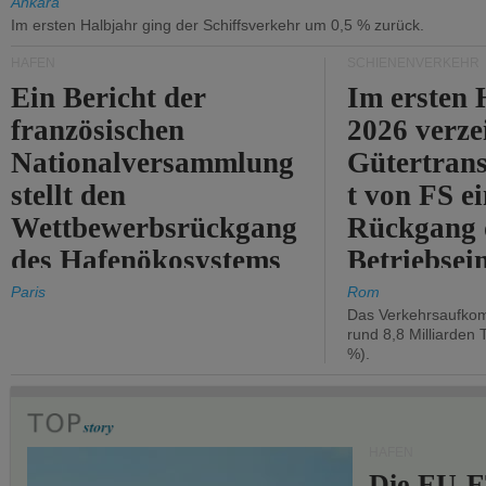
Ankara
Im ersten Halbjahr ging der Schiffsverkehr um 0,5 % zurück.
HÄFEN
SCHIENENVERKEHR
Ein Bericht der
Im ersten 
französischen
2026 verze
Nationalversammlung
Gütertran
stellt den
t von FS e
Wettbewerbsrückgang
Rückgang 
des Hafenökosystems
Betriebse
des Staates fest.
um 2,7 %.
Paris
Rom
Das Verkehrsaufkom
rund 8,8 Milliarden 
%).
HÄFEN
Die EU-E