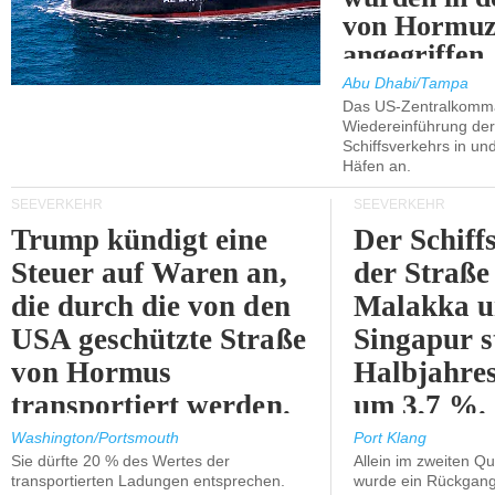
von Hormu
angegriffen.
Abu Dhabi/Tampa
Das US-Zentralkomma
Wiedereinführung der
Schiffsverkehrs in un
Häfen an.
SEEVERKEHR
SEEVERKEHR
Trump kündigt eine
Der Schiff
Steuer auf Waren an,
der Straße
die durch die von den
Malakka 
USA geschützte Straße
Singapur s
von Hormus
Halbjahres
transportiert werden.
um 3,7 %.
Washington/Portsmouth
Port Klang
Sie dürfte 20 % des Wertes der
Allein im zweiten Qu
transportierten Ladungen entsprechen.
wurde ein Rückgang