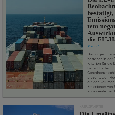
Beobachtu
bestätigt,
Emissions
tem negat
Auswirku
die EU-Hä
Madrid
Die vorgeschlag
bestehen in der 
Kriterien für di
benachbarter
Containerumschl
prozentualen Red
auf das Volumen
Emissionen von S
angewendet wird
KREUZFAHRTEN
Die Umsätze