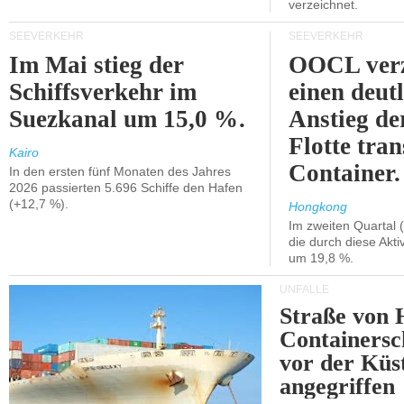
verzeichnet.
SEEVERKEHR
SEEVERKEHR
Im Mai stieg der
OOCL verz
Schiffsverkehr im
einen deut
Suezkanal um 15,0 %.
Anstieg de
Flotte tran
Kairo
Container.
In den ersten fünf Monaten des Jahres
2026 passierten 5.696 Schiffe den Hafen
(+12,7 %).
Hongkong
Im zweiten Quartal (
die durch diese Akti
um 19,8 %.
UNFÄLLE
Straße von 
Containersc
vor der Kü
angegriffen