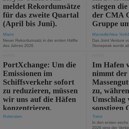
meldet Rekordumsätze
stiegen di
für das zweite Quartal
der CMA
(April bis Juni).
Gruppe um
Miami
Marseille/New York/
Neuer Rekordumsatz in der ersten Hälfte
Das Joint Venture v
des Jahres 2026
Stonepeak wurde a
HÄFEN
HÄFEN
PortXchange: Um die
Im Hafen v
Emissionen im
nimmt der
Schiffsverkehr sofort
Massengut
zu reduzieren, müssen
zu, währen
wir uns auf die Häfen
Umschlag 
konzentrieren.
sonstigen 
abnimmt.
Rotterdam
Triest
In den ersten sech
2026 ging der Verk