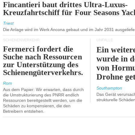
Fincantieri baut drittes Ultra-Luxus-
Kreuzfahrtschiff für Four Seasons Yac
Triest
Die Anlage wird im Werk Ancona gebaut und im Jahr 2031 ausgeliefer
SCHIENENVERKEHR
UNFÄLLE
Fermerci fordert die
Ein weiter
Suche nach Ressourcen
wurde in d
zur Unterstützung des
von Hormu
Schienengüterverkehrs.
Drohne get
Rom
Southampton
Aus dem Papier: Wir erwarten, dass durch
Das Gerät verursach
die Umstrukturierung des PNRR endlich
strukturelle Schäden
Ressourcen bereitgestellt werden, um die
Schäden zu kompensieren, die den
Betreibern entstehen.