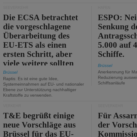
Kritik.
SEEVERKEHR
HÄFEN
Die ECSA betrachtet
ESPO: Nei
die vorgeschlagene
Senkung d
Überarbeitung des
Antragssc
EU-ETS als einen
5.000 auf
ersten Schritt, aber
Schiffe.
viele weitere sollten
Brüssel
folgen.
Anerkennung für M
Brüssel
Reduzierung auswe
Raptis: Es ist eine gute Idee,
Schiffsanläufe
Systemeinnahmen auf EU- und nationaler
Ebene zur Unterstützung nachhaltiger
Kraftstoffe zu verwenden.
VERKEHR
SEEVERKEHR
T&E begrüßt einige
Für Assarm
neue Vorschläge aus
der Vorsch
Brüssel für das EU-
Kommissi