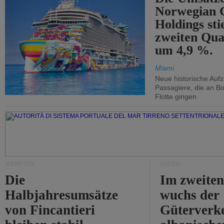
Norwegian C
Holdings sti
zweiten Qua
um 4,9 %.
Miami
Neue historische Auf
Passagiere, die an Bo
Flotte gingen
WERFTEN
HÄFEN
Die
Im zweiten
Halbjahresumsätze
wuchs der
von Fincantieri
Güterverke