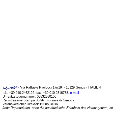
- Via Raffaele Paolucci 17r/19r - 16129 Genua - ITALIEN
tel.: +39.010.2462122, fax: +39.010.2516768,
e-mail
Umsatzsteuernummer: 03532950106
Registrazione Stampa 33/96 Tribunale di Genova
Verantwortlicher Direktor: Bruno Bellio
Jede Reproduktion, ohne die ausdrückliche Erlaubnis des Herausgebers, ist