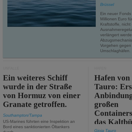
teilweise.
Brüssel
Ein neuer Fonds
Millionen Euro f
Kraftstoffe, nich
Ausnahmeregelun
verlängert werde
Abzugsmechanism
Vorgehen gegen
Umschlaghäfen.
UNFÄLLE
HÄFEN
Ein weiteres Schiff
Hafen von
wurde in der Straße
Tauro: Ers
von Hormuz von einer
Anbindung
Granate getroffen.
großen
Containers
Southampton/Tampa
das Kaltbü
US-Marines führten eine Inspektion an
Bord eines sanktionierten Öltankers
Gioia Tauro