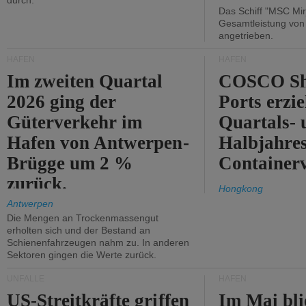
durch.
Das Schiff "MSC Mir
Gesamtleistung vo
angetrieben.
HÄFEN
HÄFEN
Im zweiten Quartal
COSCO Sh
2026 ging der
Ports erzie
Güterverkehr im
Quartals- 
Hafen von Antwerpen-
Halbjahre
Brügge um 2 %
Container
zurück.
Hongkong
Antwerpen
Die Mengen an Trockenmassengut
erholten sich und der Bestand an
Schienenfahrzeugen nahm zu. In anderen
Sektoren gingen die Werte zurück.
UNFÄLLE
HÄFEN
US-Streitkräfte griffen
Im Mai bli