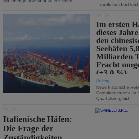
Schienengüterverkehr zu erreichen.
verbleiben bei Hutch
HÄFEN
Im ersten H
dieses Jahr
den chinesi
Seehäfen 5,
Milliarden 
Fracht umg
(+3,0 %).
Peking
Neue historische Rek
Containerverkehr im 
Quartalsvergleich
HÄFEN
Italienische Häfen:
Die Frage der
Zuständigkeiten