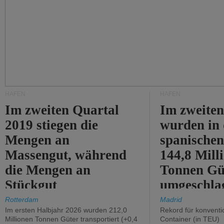
HÄFEN
HÄFEN
Im zweiten Quartal
Im zweiten
2019 stiegen die
wurden in
Mengen an
spanische
Massengut, während
144,8 Mill
die Mengen an
Tonnen Gü
Stückgut
umgeschla
zurückgingen.
%).
Rotterdam
Madrid
Im ersten Halbjahr 2026 wurden 212,0
Rekord für konventi
Millionen Tonnen Güter transportiert (+0,4
Container (in TEU)