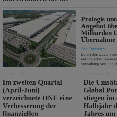
Durchfahrt der Straße
LOGISTIK
von Hormuz.
Prologis unt
Angebot übe
Milliarden 
Übernahme 
San Francisco
Durch den Zusammens
europäischer Riese i
Verwaltung von Logist
SEEVERKEHR
KREUZFAHRTEN
Im zweiten Quartal
Die Umsät
(April-Juni)
Global Por
verzeichnete ONE eine
stiegen im 
Verbesserung der
Halbjahr d
finanziellen
Jahres um