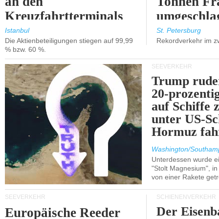
an den
Tonnen Fr
Kreuzfahrtterminals
umgeschla
in Kusadasi und
%).
Istanbul
St. Petersburg
Die Aktienbeteiligungen stiegen auf 99,99
Rekordverkehr im z
Lissabon.
% bzw. 60 %.
SEEVERKEHR
Trump ruder
20-prozenti
auf Schiffe 
unter US-Sc
Hormuz fah
Washington/Southam
Unterdessen wurde ein
"Stolt Magnesium", i
von einer Rakete getr
SEEVERKEHR
SCHIENENVERKEHR
Der Eisenb
Europäische Reeder