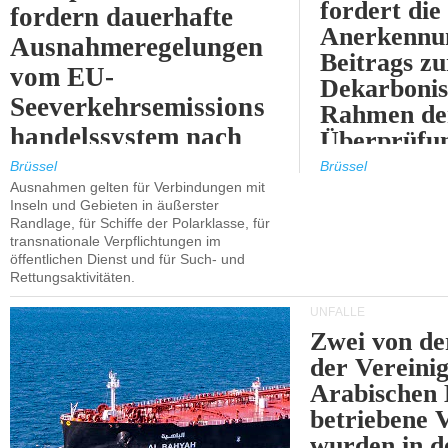
fordert die
fordern dauerhafte
Anerkennun
Ausnahmeregelungen
Beitrags zu
vom EU-
Dekarbonis
Seeverkehrsemissions
Rahmen de
handelssystem nach
Überprüfun
2030.
ETS.
Brüssel
Brüssel
Ausnahmen gelten für Verbindungen mit
Inseln und Gebieten in äußerster
Randlage, für Schiffe der Polarklasse, für
transnationale Verpflichtungen im
öffentlichen Dienst und für Such- und
Rettungsaktivitäten.
UNFÄLLE
Zwei von 
der Vereini
Arabischen
betriebene
wurden in d