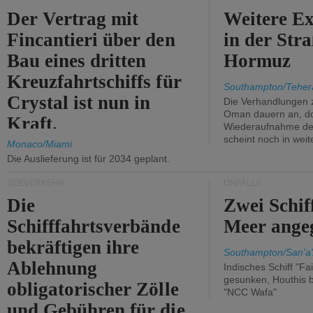
Der Vertrag mit
Weitere Ex
Fincantieri über den
in der Str
Bau eines dritten
Hormuz
Kreuzfahrtschiffs für
Southampton/Teher
Crystal ist nun in
Die Verhandlungen 
Oman dauern an, d
Kraft.
Wiederaufnahme des 
scheint noch in weit
Monaco/Miami
Die Auslieferung ist für 2034 geplant.
SEEVERKEHR
UNFÄLLE
Die
Zwei Schif
Schifffahrtsverbände
Meer angeg
bekräftigen ihre
Southampton/San'a'
Ablehnung
Indisches Schiff "Fa
gesunken, Houthis b
obligatorischer Zölle
"NCC Wafa"
und Gebühren für die