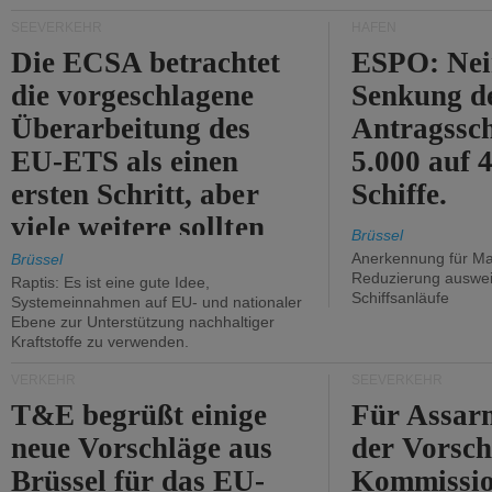
Kritik.
SEEVERKEHR
HÄFEN
Die ECSA betrachtet
ESPO: Nei
die vorgeschlagene
Senkung d
Überarbeitung des
Antragssc
EU-ETS als einen
5.000 auf
ersten Schritt, aber
Schiffe.
viele weitere sollten
Brüssel
folgen.
Anerkennung für M
Brüssel
Reduzierung auswe
Raptis: Es ist eine gute Idee,
Schiffsanläufe
Systemeinnahmen auf EU- und nationaler
Ebene zur Unterstützung nachhaltiger
Kraftstoffe zu verwenden.
VERKEHR
SEEVERKEHR
T&E begrüßt einige
Für Assarm
neue Vorschläge aus
der Vorsch
Brüssel für das EU-
Kommissi