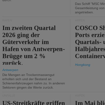
durch.
Das Schiff "MSC Mir
Gesamtleistung vo
angetrieben.
HÄFEN
HÄFEN
Im zweiten Quartal
COSCO Sh
2026 ging der
Ports erzie
Güterverkehr im
Quartals- 
Hafen von Antwerpen-
Halbjahre
Brügge um 2 %
Container
zurück.
Hongkong
Antwerpen
Die Mengen an Trockenmassengut
erholten sich und der Bestand an
Schienenfahrzeugen nahm zu. In anderen
Sektoren gingen die Werte zurück.
UNFÄLLE
HÄFEN
US-Streitkräfte griffen
Im Mai bli