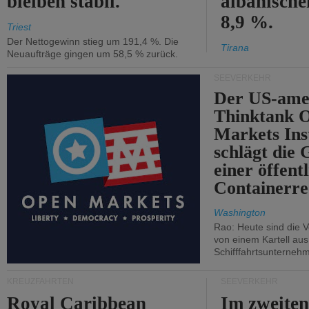
bleiben stabil.
albanisch
8,9 %.
Triest
Der Nettogewinn stieg um 191,4 %. Die
Tirana
Neuaufträge gingen um 58,5 % zurück.
SEEVERKEHR
Der US-ame
Thinktank 
Markets Ins
schlägt die
einer öffent
Containerre
Washington
Rao: Heute sind die V
von einem Kartell au
Schifffahrtsunterneh
KREUZFAHRTEN
SEEVERKEHR
Royal Caribbean
Im zweiten