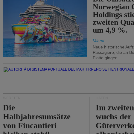
Norwegian C
Holdings sti
zweiten Qua
um 4,9 %.
Miami
Neue historische Auf
Passagiere, die an Bo
Flotte gingen
WERFTEN
HÄFEN
Die
Im zweiten
Halbjahresumsätze
wuchs der
von Fincantieri
Güterverke