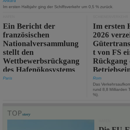
Ankara
Im ersten Halbjahr ging der Schiffsverkehr um 0,5 % zurück.
HÄFEN
SCHIENENVERKEHR
Ein Bericht der
Im ersten 
französischen
2026 verze
Nationalversammlung
Gütertran
stellt den
t von FS e
Wettbewerbsrückgang
Rückgang 
des Hafenökosystems
Betriebse
des Staates fest.
um 2,7 %.
Paris
Rom
Das Verkehrsaufkom
rund 8,8 Milliarden 
%).
HÄFEN
Die EU-E