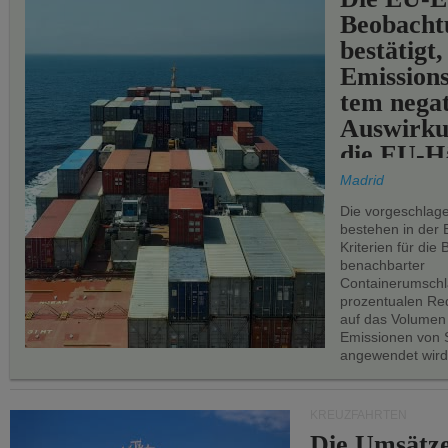
Beobachtu
bestätigt,
Emissions
tem negat
Auswirku
die EU-Hä
Madrid
Die vorgeschlag
bestehen in der 
Kriterien für di
benachbarter
Containerumschl
prozentualen Red
auf das Volumen
Emissionen von S
angewendet wird
KREUZFAHRTEN
Die Umsätze