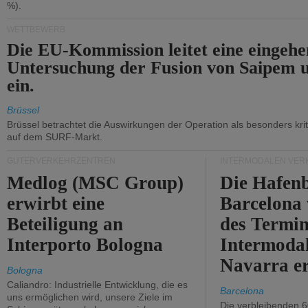
%).
WETTBEWERB
Die EU-Kommission leitet eine eingeh
Untersuchung der Fusion von Saipem 
ein.
Brüssel
Brüssel betrachtet die Auswirkungen der Operation als besonders kri
auf dem SURF-Markt.
GÜTERVERKEHRZENTREN
INTERMODALEN VER
Medlog (MSC Group)
Die Hafen
erwirbt eine
Barcelona
Beteiligung an
des Termin
Interporto Bologna
Intermodal
Navarra e
Bologna
Caliandro: Industrielle Entwicklung, die es
Barcelona
uns ermöglichen wird, unsere Ziele im
Die verbleibenden 6