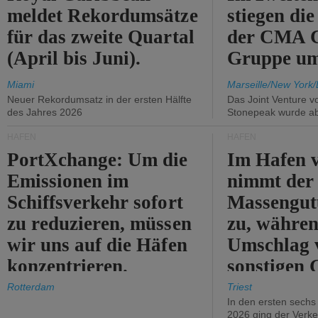
meldet Rekordumsätze
stiegen di
für das zweite Quartal
der CMA
(April bis Juni).
Gruppe um
Miami
Marseille/New York/
Neuer Rekordumsatz in der ersten Hälfte
Das Joint Venture v
des Jahres 2026
Stonepeak wurde a
HÄFEN
HÄFEN
PortXchange: Um die
Im Hafen v
Emissionen im
nimmt der
Schiffsverkehr sofort
Massengut
zu reduzieren, müssen
zu, währen
wir uns auf die Häfen
Umschlag 
konzentrieren.
sonstigen 
abnimmt.
Rotterdam
Triest
In den ersten sech
2026 ging der Verk