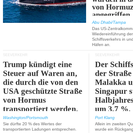
von Hormu
angegriffen.
Abu Dhabi/Tampa
Das US-Zentralkomma
Wiedereinführung der
Schiffsverkehrs in un
Häfen an.
SEEVERKEHR
SEEVERKEHR
Trump kündigt eine
Der Schiff
Steuer auf Waren an,
der Straße
die durch die von den
Malakka 
USA geschützte Straße
Singapur s
von Hormus
Halbjahres
transportiert werden.
um 3,7 %.
Washington/Portsmouth
Port Klang
Sie dürfte 20 % des Wertes der
Allein im zweiten Qu
transportierten Ladungen entsprechen.
wurde ein Rückgang