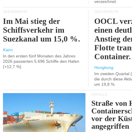
verzeichnet.
SEEVERKEHR
SEEVERKEHR
Im Mai stieg der
OOCL verz
Schiffsverkehr im
einen deut
Suezkanal um 15,0 %.
Anstieg de
Flotte tran
Kairo
Container.
In den ersten fünf Monaten des Jahres
2026 passierten 5.696 Schiffe den Hafen
(+12,7 %).
Hongkong
Im zweiten Quartal (
die durch diese Akti
um 19,8 %.
UNFÄLLE
Straße von 
Containersc
vor der Kü
angegriffen