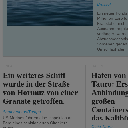
teilweise.
Brüssel
Ein neuer Fonds
Millionen Euro f
Kraftstoffe, nich
Ausnahmeregelun
verlängert werde
Abzugsmechanism
Vorgehen gegen
Umschlaghäfen.
UNFÄLLE
HÄFEN
Ein weiteres Schiff
Hafen von
wurde in der Straße
Tauro: Ers
von Hormuz von einer
Anbindung
Granate getroffen.
großen
Containers
Southampton/Tampa
das Kaltbü
US-Marines führten eine Inspektion an
Bord eines sanktionierten Öltankers
Gioia Tauro