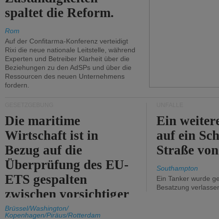
spaltet die Reform.
Rom
Auf der Confitarma-Konferenz verteidigt
Rixi die neue nationale Leitstelle, während
Experten und Betreiber Klarheit über die
Beziehungen zu den AdSPs und über die
Ressourcen des neuen Unternehmens
fordern.
GESETZGEBUNG
UNFÄLLE
Die maritime
Ein weiter
Wirtschaft ist in
auf ein Sch
Bezug auf die
Straße vo
Überprüfung des EU-
Southampton
ETS gespalten
Ein Tanker wurde ge
Besatzung verlasse
zwischen vorsichtiger
Unterstützung und
Brüssel/Washington/
Kopenhagen/Piräus/Rotterdam