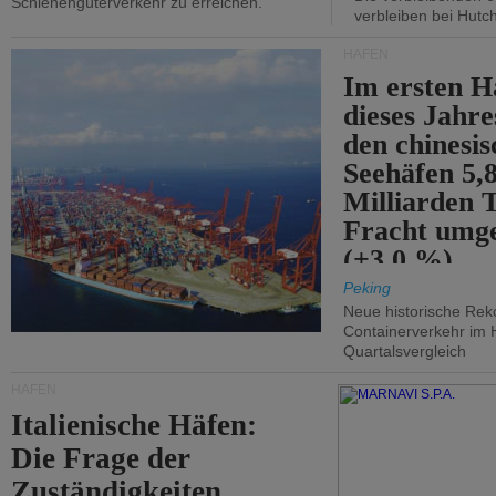
Schienengüterverkehr zu erreichen.
verbleiben bei Hutch
HÄFEN
Im ersten H
dieses Jahr
den chinesi
Seehäfen 5,
Milliarden 
Fracht umg
(+3,0 %).
Peking
Neue historische Rek
Containerverkehr im 
Quartalsvergleich
HÄFEN
Italienische Häfen:
Die Frage der
Zuständigkeiten