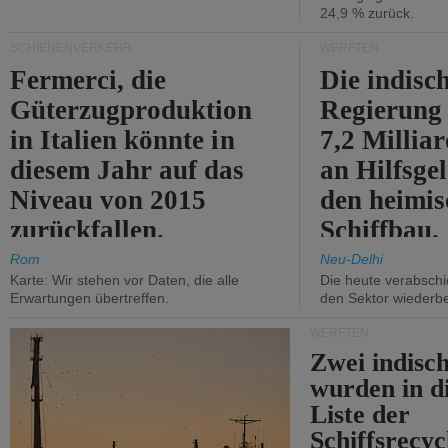
24,9 % zurück.
SCHIENENVERKEHR
WERFTEN
Fermerci, die
Die indisc
Güterzugproduktion
Regierung
in Italien könnte in
7,2 Millia
diesem Jahr auf das
an Hilfsge
Niveau von 2015
den heimi
zurückfallen.
Schiffbau.
Rom
Neu-Delhi
Karte: Wir stehen vor Daten, die alle
Die heute verabschie
Erwartungen übertreffen.
den Sektor wiederb
WERFTEN
Zwei indisc
wurden in d
Liste der
Schiffsrecyc