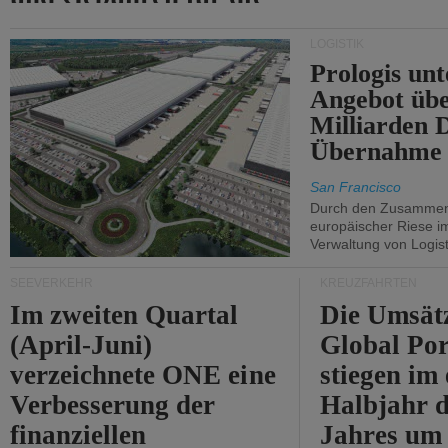
Durchfahrt der Straße
LOGISTIK
von Hormuz.
Prologis unt
Angebot übe
Milliarden 
Übernahme 
San Francisco
Durch den Zusammens
europäischer Riese i
Verwaltung von Logist
SEEVERKEHR
KREUZFAHRTEN
Im zweiten Quartal
Die Umsät
(April-Juni)
Global Por
verzeichnete ONE eine
stiegen im 
Verbesserung der
Halbjahr d
finanziellen
Jahres um