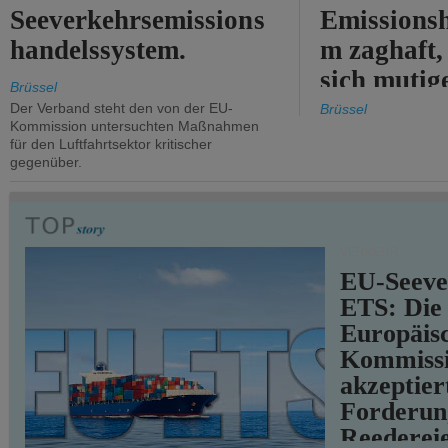
Seeverkehrsemissions
Emissionsh
handelssystem.
m zaghaft, 
sich mutig
Brüssel
Maßnahmen
Der Verband steht den von der EU-
Brüssel
Kommission untersuchten Maßnahmen
für den Luftfahrtsektor kritischer
gegenüber.
VERKEHR
EU-Seeve
ETS: Die
Europäis
Kommiss
akzeptier
Forderun
Reederei