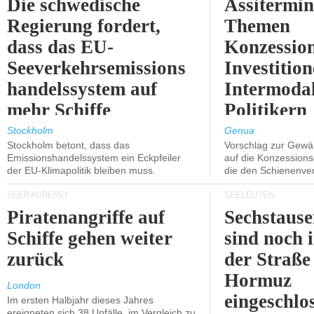
Die schwedische
Assitermin
Regierung fordert,
Themen
dass das EU-
Konzessio
Seeverkehrsemissions
Investitio
handelssystem auf
Intermodal
mehr Schiffe
Politikern
ausgeweitet wird.
näherbring
Stockholm
Genua
Stockholm betont, dass das
Vorschlag zur Gewä
Emissionshandelssystem ein Eckpfeiler
auf die Konzessions
der EU-Klimapolitik bleiben muss.
die den Schienenve
SEERÄUBEREI
SEELEUTEN
Piratenangriffe auf
Sechstause
Schiffe gehen weiter
sind noch 
zurück
der Straße
Hormuz
London
eingeschlo
Im ersten Halbjahr dieses Jahres
ereigneten sich 38 Unfälle, im Vergleich zu