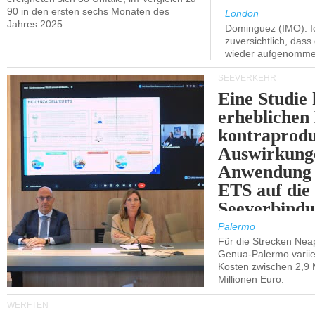
90 in den ersten sechs Monaten des
London
Jahres 2025.
Dominguez (IMO): Ic
zuversichtlich, das
wieder aufgenomme
SEEVERKEHR
Eine Studie 
erheblichen
kontraprodu
Auswirkung
Anwendung 
ETS auf die
Seeverbindu
Westsizilien
Palermo
Für die Strecken Nea
Genua-Palermo variier
Kosten zwischen 2,9 
Millionen Euro.
WERFTEN