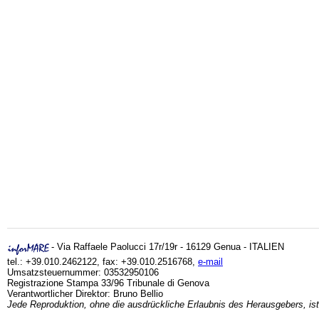
- Via Raffaele Paolucci 17r/19r - 16129 Genua - ITALIEN
tel.: +39.010.2462122, fax: +39.010.2516768,
e-mail
Umsatzsteuernummer: 03532950106
Registrazione Stampa 33/96 Tribunale di Genova
Verantwortlicher Direktor: Bruno Bellio
Jede Reproduktion, ohne die ausdrückliche Erlaubnis des Herausgebers, ist