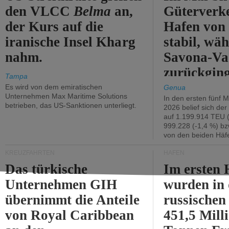
den VLCC
Belma
an,
Güterverk
der Kurs auf die
Hafen von
iranische Insel Kharg
stabil, wäh
nahm.
Savona-Va
zurückging
Tampa
Es wird von dem emiratischen
Genua
Unternehmen Max Maritime Solutions
In den ersten fünf 
betrieben, das US-Sanktionen unterliegt.
2026 belief sich de
auf 1.199.914 TEU 
999.228 (-1,4 %) bz
von den beiden Häfe
KREUZFAHRTEN
HÄFEN
Das türkische
Im ersten 
Unternehmen GIH
wurden in
übernimmt die Anteile
russischen
von Royal Caribbean
451,5 Mill