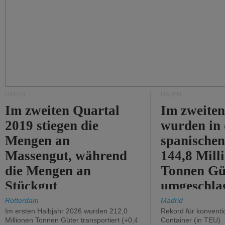
HÄFEN
HÄFEN
Im zweiten Quartal
Im zweiten
2019 stiegen die
wurden in
Mengen an
spanische
Massengut, während
144,8 Mill
die Mengen an
Tonnen Gü
Stückgut
umgeschla
zurückgingen.
%).
Rotterdam
Madrid
Im ersten Halbjahr 2026 wurden 212,0
Rekord für konventi
Millionen Tonnen Güter transportiert (+0,4
Container (in TEU)