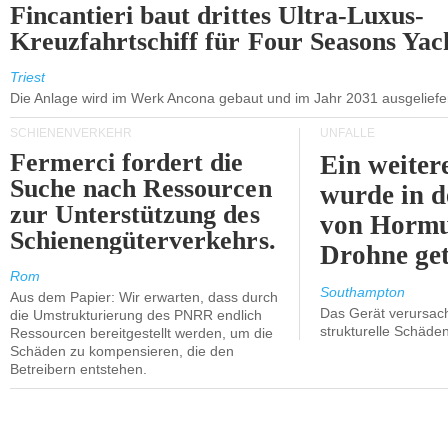
Fincantieri baut drittes Ultra-Luxus-
Kreuzfahrtschiff für Four Seasons Yac
Triest
Die Anlage wird im Werk Ancona gebaut und im Jahr 2031 ausgeliefer
SCHIENENVERKEHR
UNFÄLLE
Fermerci fordert die
Ein weiter
Suche nach Ressourcen
wurde in d
zur Unterstützung des
von Hormu
Schienengüterverkehrs.
Drohne get
Rom
Southampton
Aus dem Papier: Wir erwarten, dass durch
Das Gerät verursach
die Umstrukturierung des PNRR endlich
strukturelle Schäden
Ressourcen bereitgestellt werden, um die
Schäden zu kompensieren, die den
Betreibern entstehen.