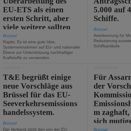
Überarbeitung des
Antragssc
EU-ETS als einen
5.000 auf
ersten Schritt, aber
Schiffe.
viele weitere sollten
Brüssel
folgen.
Anerkennung für M
Brüssel
Reduzierung auswe
Raptis: Es ist eine gute Idee,
Schiffsanläufe
Systemeinnahmen auf EU- und nationaler
Ebene zur Unterstützung nachhaltiger
Kraftstoffe zu verwenden.
VERKEHR
SEEVERKEHR
T&E begrüßt einige
Für Assarm
neue Vorschläge aus
der Vorsch
Brüssel für das EU-
Kommissi
Seeverkehrsemissions
Emissionsh
handelssystem.
m zaghaft, 
sich mutig
Brüssel
Maßnahmen
Der Verband steht den von der EU-
Brüssel