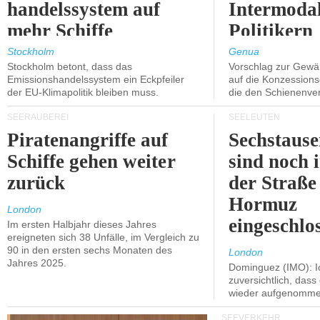
handelssystem auf
Intermodal
mehr Schiffe
Politikern
ausgeweitet wird.
näherbring
Stockholm
Genua
Stockholm betont, dass das
Vorschlag zur Gewä
Emissionshandelssystem ein Eckpfeiler
auf die Konzessions
der EU-Klimapolitik bleiben muss.
die den Schienenve
SEERÄUBEREI
SEELEUTEN
Piratenangriffe auf
Sechstause
Schiffe gehen weiter
sind noch 
zurück
der Straße
Hormuz
London
eingeschlo
Im ersten Halbjahr dieses Jahres
ereigneten sich 38 Unfälle, im Vergleich zu
90 in den ersten sechs Monaten des
London
Jahres 2025.
Dominguez (IMO): Ic
zuversichtlich, das
wieder aufgenomme
SEEVERKEHR