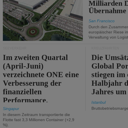
Milliarden 
Übernahme 
San Francisco
Durch den Zusammens
europäischer Riese i
Verwaltung von Logist
SEEVERKEHR
KREUZFAHRTEN
Im zweiten Quartal
Die Umsät
(April-Juni)
Global Por
verzeichnete ONE eine
stiegen im 
Verbesserung der
Halbjahr d
finanziellen
Jahres um
Performance.
Istanbul
Bruttobetriebsmarg
Singapur
In diesem Zeitraum transportierte die
Flotte fast 3,3 Millionen Container (+2,9
%).