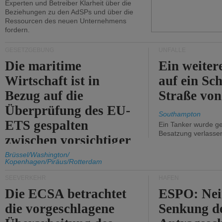
Experten und Betreiber Klarheit über die
Beziehungen zu den AdSPs und über die
Ressourcen des neuen Unternehmens
fordern.
GESETZGEBUNG
UNFÄLLE
Die maritime
Ein weiter
Wirtschaft ist in
auf ein Sch
Bezug auf die
Straße vo
Überprüfung des EU-
Southampton
ETS gespalten
Ein Tanker wurde ge
Besatzung verlasse
zwischen vorsichtiger
Unterstützung und
Brüssel/Washington/
Kopenhagen/Piräus/Rotterdam
Kritik.
SEEVERKEHR
HÄFEN
Die ECSA betrachtet
ESPO: Nei
die vorgeschlagene
Senkung d