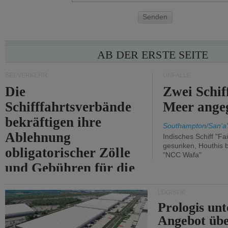
Senden
AB DER ERSTE SEITE
SEEVERKEHR
UNFÄLLE
Die
Zwei Schif
Schifffahrtsverbände
Meer angeg
bekräftigen ihre
Southampton/San'a'
Ablehnung
Indisches Schiff "Fa
gesunken, Houthis b
obligatorischer Zölle
"NCC Wafa"
und Gebühren für die
Durchfahrt der Straße
LOGISTIK
von Hormuz.
Prologis unt
Angebot übe