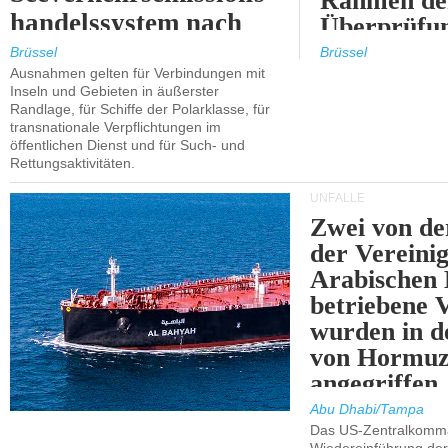
Rahmen de
handelssystem nach
Überprüfun
2030.
ETS.
Brüssel
Brüssel
Ausnahmen gelten für Verbindungen mit
Inseln und Gebieten in äußerster
Randlage, für Schiffe der Polarklasse, für
transnationale Verpflichtungen im
öffentlichen Dienst und für Such- und
Rettungsaktivitäten.
UNFÄLLE
Zwei von 
der Vereini
Arabischen
betriebene
wurden in d
von Hormu
angegriffen.
Abu Dhabi/Tampa
Das US-Zentralkomma