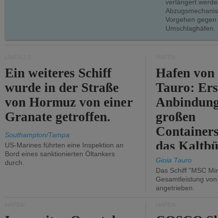
verlängert werde
Abzugsmechanism
Vorgehen gegen
Umschlaghäfen.
UNFÄLLE
HÄFEN
Ein weiteres Schiff
Hafen von
wurde in der Straße
Tauro: Ers
von Hormuz von einer
Anbindung
Granate getroffen.
großen
Containers
Southampton/Tampa
das Kaltbü
US-Marines führten eine Inspektion an
Bord eines sanktionierten Öltankers
Gioia Tauro
durch.
Das Schiff "MSC Mir
Gesamtleistung vo
angetrieben.
HÄFEN
HÄFEN