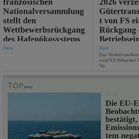
französischen
2026 verze
Nationalversammlung
Gütertran
stellt den
t von FS e
Wettbewerbsrückgang
Rückgang 
des Hafenökosystems
Betriebse
des Staates fest.
um 2,7 %.
Paris
Rom
Das Verkehrsaufkom
rund 8,8 Milliarden 
%).
HÄFEN
Die EU-E
Beobachtu
bestätigt,
Emissions
tem negat