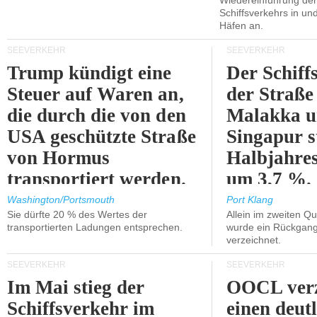
Wiedereinführung der
Schiffsverkehrs in un
Häfen an.
SEEVERKEHR
SEEVERKEHR
Trump kündigt eine
Der Schiff
Steuer auf Waren an,
der Straße
die durch die von den
Malakka 
USA geschützte Straße
Singapur s
von Hormus
Halbjahres
transportiert werden.
um 3,7 %.
Washington/Portsmouth
Port Klang
Sie dürfte 20 % des Wertes der
Allein im zweiten Qu
transportierten Ladungen entsprechen.
wurde ein Rückgang
verzeichnet.
SEEVERKEHR
SEEVERKEHR
Im Mai stieg der
OOCL verz
Schiffsverkehr im
einen deut