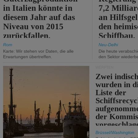
in Italien könnte in
7,2 Millia
diesem Jahr auf das
an Hilfsge
Niveau von 2015
den heimi
zurückfallen.
Schiffbau.
Rom
Neu-Delhi
Karte: Wir stehen vor Daten, die alle
Die heute verabschie
Erwartungen übertreffen.
den Sektor wiederb
WERFTEN
Zwei indisc
wurden in d
Liste der
Schiffsrecyc
aufgenomme
der Kommis
vorgeschlag
Brüssel/Washington