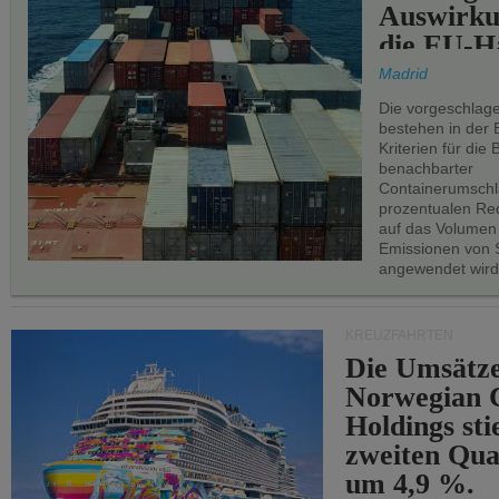
Auswirku
die EU-Hä
Madrid
Die vorgeschlag
bestehen in der 
Kriterien für di
benachbarter
Containerumschl
prozentualen Red
auf das Volumen
Emissionen von S
angewendet wird
KREUZFAHRTEN
Die Umsätze
Norwegian C
Holdings sti
zweiten Qua
um 4,9 %.