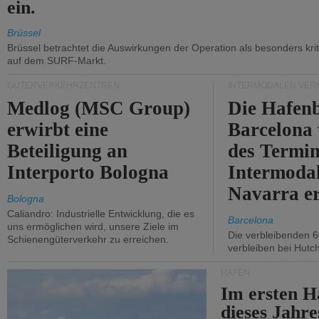
ein.
Brüssel
Brüssel betrachtet die Auswirkungen der Operation als besonders kri
auf dem SURF-Markt.
GÜTERVERKEHRZENTREN
INTERMODALEN VER
Medlog (MSC Group)
Die Hafen
erwirbt eine
Barcelona
Beteiligung an
des Termin
Interporto Bologna
Intermodal
Navarra e
Bologna
Caliandro: Industrielle Entwicklung, die es
Barcelona
uns ermöglichen wird, unsere Ziele im
Die verbleibenden 6
Schienengüterverkehr zu erreichen.
verbleiben bei Hutch
HÄFEN
Im ersten H
dieses Jahr