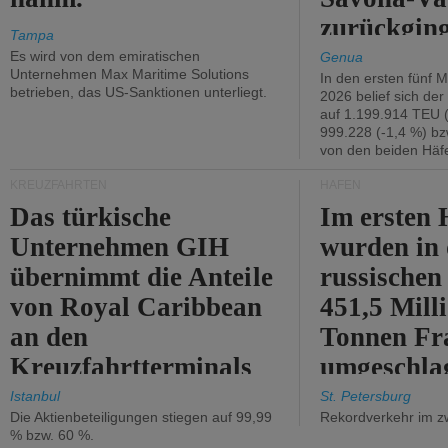
zurückging
Tampa
Es wird von dem emiratischen
Genua
Unternehmen Max Maritime Solutions
In den ersten fünf 
betrieben, das US-Sanktionen unterliegt.
2026 belief sich de
auf 1.199.914 TEU 
999.228 (-1,4 %) bz
von den beiden Häfe
KREUZFAHRTEN
HÄFEN
Das türkische
Im ersten 
Unternehmen GIH
wurden in
übernimmt die Anteile
russischen
von Royal Caribbean
451,5 Mill
an den
Tonnen Fr
Kreuzfahrtterminals
umgeschla
in Kusadasi und
%).
Istanbul
St. Petersburg
Die Aktienbeteiligungen stiegen auf 99,99
Rekordverkehr im z
Lissabon.
% bzw. 60 %.