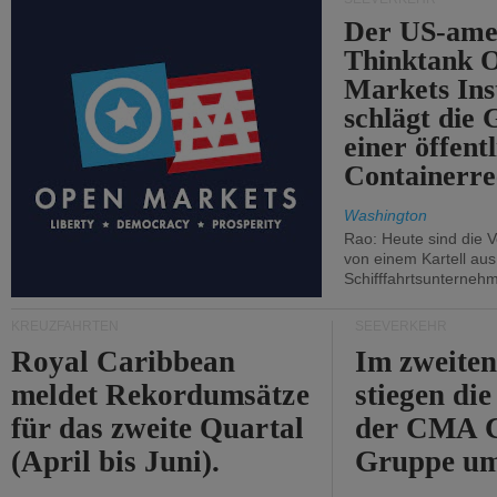
Der US-ame
Thinktank 
Markets Ins
schlägt die
einer öffent
Containerre
Washington
Rao: Heute sind die V
von einem Kartell au
Schifffahrtsunterneh
KREUZFAHRTEN
SEEVERKEHR
Royal Caribbean
Im zweiten
meldet Rekordumsätze
stiegen di
für das zweite Quartal
der CMA
(April bis Juni).
Gruppe um