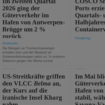
Im zweiten Quartal
COSCO Sh
2026 ging der
Ports erzie
Güterverkehr im
Quartals- 
Hafen von Antwerpen-
Halbjahre
Brügge um 2 %
Container
zurück.
Hongkong
Antwerpen
Die Mengen an Trockenmassengut
erholten sich und der Bestand an
Schienenfahrzeugen nahm zu. In anderen
Sektoren gingen die Werte zurück.
UNFÄLLE
HÄFEN
US-Streitkräfte griffen
Im Mai bli
den VLCC
Belma
an,
Güterverk
der Kurs auf die
Hafen von
iranische Insel Kharg
stabil, wäh
nahm.
Savona-Va