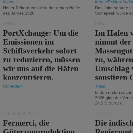
Miami
Marseille/New York/
Neuer Rekordumsatz in der ersten Hälfte
Das Joint Venture v
des Jahres 2026
Stonepeak wurde a
HÄFEN
HÄFEN
PortXchange: Um die
Im Hafen v
Emissionen im
nimmt der
Schiffsverkehr sofort
Massengut
zu reduzieren, müssen
zu, währen
wir uns auf die Häfen
Umschlag 
konzentrieren.
sonstigen 
abnimmt.
Rotterdam
Triest
In den ersten sech
2026 ging der Verk
24,9 % zurück.
SCHIENENVERKEHR
WERFTEN
Fermerci, die
Die indisc
Güterzugproduktion
Regierung