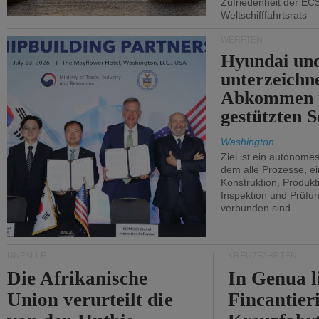
Zufriedenheit der EC
Weltschifffahrtsrats
WERFTEN
Hyundai un
unterzeichn
Abkommen 
gestützten S
Washington
Ziel ist ein autonome
dem alle Prozesse, ei
Konstruktion, Produkti
Inspektion und Prüfun
verbunden sind.
UNFÄLLE
KREUZFAHRTEN
Die Afrikanische
In Genua l
Union verurteilt die
Fincantier