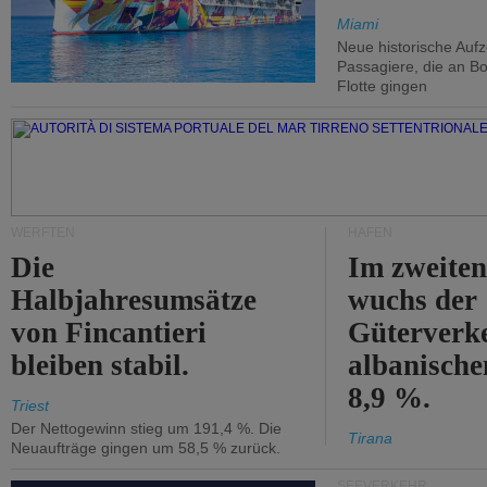
Miami
Neue historische Auf
Passagiere, die an Bo
Flotte gingen
WERFTEN
HÄFEN
Die
Im zweiten
Halbjahresumsätze
wuchs der
von Fincantieri
Güterverke
bleiben stabil.
albanisch
8,9 %.
Triest
Der Nettogewinn stieg um 191,4 %. Die
Tirana
Neuaufträge gingen um 58,5 % zurück.
SEEVERKEHR