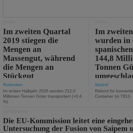
HÄFEN
HÄFEN
Im zweiten Quartal
Im zweiten
2019 stiegen die
wurden in
Mengen an
spanische
Massengut, während
144,8 Mill
die Mengen an
Tonnen Gü
Stückgut
umgeschla
zurückgingen.
%).
Rotterdam
Madrid
Im ersten Halbjahr 2026 wurden 212,0
Rekord für konventi
Millionen Tonnen Güter transportiert (+0,4
Container (in TEU)
%).
WETTBEWERB
Die EU-Kommission leitet eine eingeh
Untersuchung der Fusion von Saipem 