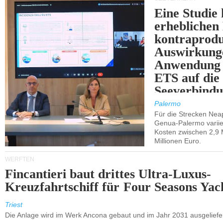
Eine Studie 
erheblichen
kontraprodu
Auswirkung
Anwendung 
ETS auf die
Seeverbindu
Westsizilien
Palermo
Für die Strecken Nea
Genua-Palermo variier
Kosten zwischen 2,9 
Millionen Euro.
WERFTEN
Fincantieri baut drittes Ultra-Luxus-
Kreuzfahrtschiff für Four Seasons Yac
Triest
Die Anlage wird im Werk Ancona gebaut und im Jahr 2031 ausgeliefer