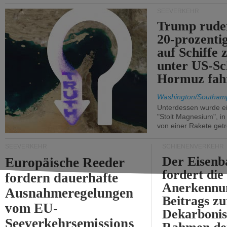
SEEVERKEHR
Trump ruder
20-prozenti
auf Schiffe 
unter US-Sc
Hormuz fah
Washington/Southam
Unterdessen wurde ein
"Stolt Magnesium", i
von einer Rakete getr
SEEVERKEHR
SCHIENENVERKEHR
Der Eisenb
Europäische Reeder
fordert die
fordern dauerhafte
Anerkennun
Ausnahmeregelungen
Beitrags zu
vom EU-
Dekarbonis
Seeverkehrsemissions