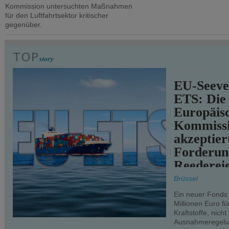
Kommission untersuchten Maßnahmen
für den Luftfahrtsektor kritischer
gegenüber.
VERKEHR
EU-Seeve
ETS: Die
Europäis
Kommiss
akzeptier
Forderun
Reederei
teilweise.
Brüssel
Ein neuer Fonds
Millionen Euro f
Kraftstoffe, nich
Ausnahmeregelun