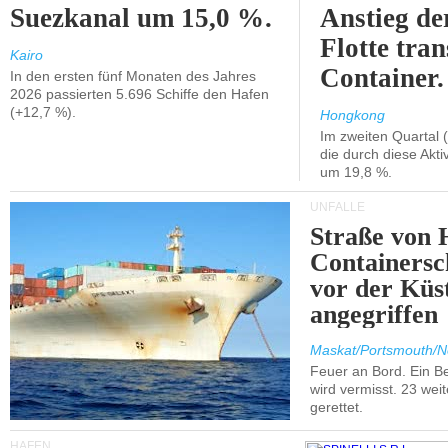
Suezkanal um 15,0 %.
Anstieg de
Flotte tran
Kairo
Container.
In den ersten fünf Monaten des Jahres
2026 passierten 5.696 Schiffe den Hafen
(+12,7 %).
Hongkong
Im zweiten Quartal (
die durch diese Akti
um 19,8 %.
UNFÄLLE
Straße von 
Containersc
vor der Kü
angegriffen
Maskat/Portsmouth/N
Feuer an Bord. Ein B
wird vermisst. 23 wei
gerettet.
HÄFEN