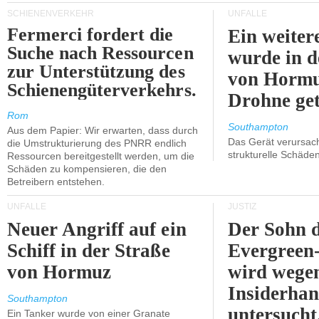
SCHIENENVERKEHR
UNFÄLLE
Fermerci fordert die
Ein weiter
Suche nach Ressourcen
wurde in d
zur Unterstützung des
von Hormu
Schienengüterverkehrs.
Drohne get
Rom
Southampton
Aus dem Papier: Wir erwarten, dass durch
Das Gerät verursach
die Umstrukturierung des PNRR endlich
strukturelle Schäden
Ressourcen bereitgestellt werden, um die
Schäden zu kompensieren, die den
Betreibern entstehen.
UNFÄLLE
JUSTIZ
Neuer Angriff auf ein
Der Sohn 
Schiff in der Straße
Evergreen
von Hormuz
wird wege
Insiderhan
Southampton
untersucht
Ein Tanker wurde von einer Granate