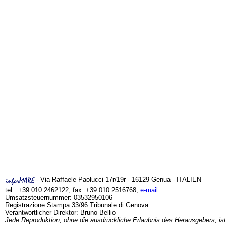
- Via Raffaele Paolucci 17r/19r - 16129 Genua - ITALIEN
tel.: +39.010.2462122, fax: +39.010.2516768,
e-mail
Umsatzsteuernummer: 03532950106
Registrazione Stampa 33/96 Tribunale di Genova
Verantwortlicher Direktor: Bruno Bellio
Jede Reproduktion, ohne die ausdrückliche Erlaubnis des Herausgebers, ist