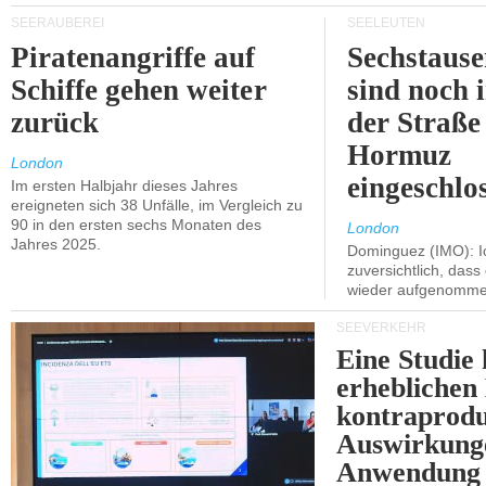
SEERÄUBEREI
SEELEUTEN
Piratenangriffe auf
Sechstause
Schiffe gehen weiter
sind noch 
zurück
der Straße
Hormuz
London
eingeschlo
Im ersten Halbjahr dieses Jahres
ereigneten sich 38 Unfälle, im Vergleich zu
90 in den ersten sechs Monaten des
London
Jahres 2025.
Dominguez (IMO): Ic
zuversichtlich, das
wieder aufgenomme
SEEVERKEHR
Eine Studie 
erheblichen
kontraprodu
Auswirkung
Anwendung 