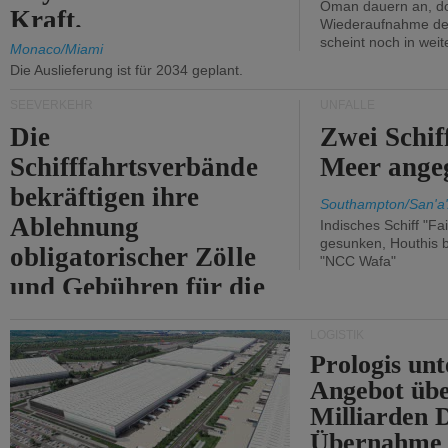
Oman dauern an, d
Kraft.
Wiederaufnahme des 
scheint noch in weit
Monaco/Miami
Die Auslieferung ist für 2034 geplant.
SEEVERKEHR
UNFÄLLE
Die
Zwei Schif
Schifffahrtsverbände
Meer angeg
bekräftigen ihre
Southampton/San'a'
Ablehnung
Indisches Schiff "Fa
gesunken, Houthis b
obligatorischer Zölle
"NCC Wafa"
und Gebühren für die
Durchfahrt der Straße
LOGISTIK
von Hormuz.
Prologis unt
Angebot übe
Milliarden 
Übernahme 