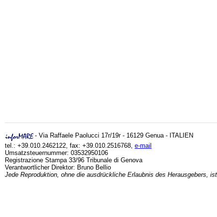
- Via Raffaele Paolucci 17r/19r - 16129 Genua - ITALIEN
tel.: +39.010.2462122, fax: +39.010.2516768,
e-mail
Umsatzsteuernummer: 03532950106
Registrazione Stampa 33/96 Tribunale di Genova
Verantwortlicher Direktor: Bruno Bellio
Jede Reproduktion, ohne die ausdrückliche Erlaubnis des Herausgebers, ist