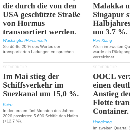
die durch die von den
Malakka 
USA geschützte Straße
Singapur s
von Hormus
Halbjahres
transportiert werden.
um 3,7 %.
Washington/Portsmouth
Port Klang
Sie dürfte 20 % des Wertes der
Allein im zweiten Qu
transportierten Ladungen entsprechen.
wurde ein Rückgang
verzeichnet.
SEEVERKEHR
SEEVERKEHR
Im Mai stieg der
OOCL verz
Schiffsverkehr im
einen deut
Suezkanal um 15,0 %.
Anstieg de
Flotte tran
Kairo
Container.
In den ersten fünf Monaten des Jahres
2026 passierten 5.696 Schiffe den Hafen
(+12,7 %).
Hongkong
Im zweiten Quartal (