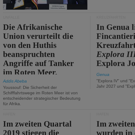
UNFÄLLE
KREUZFAHRTEN
Die Afrikanische
In Genua l
Union verurteilt die
Fincantier
von den Huthis
Kreuzfahrt
beanspruchten
Explora II
Angriffe auf Tanker
Explora Jo
im Roten Meer.
Genua
"Explora IV" und "Ex
Addis Abeba
Jahr 2027 und "Expl
Youssouf: Die Sicherheit der
Schifffahrtswege im Roten Meer ist von
entscheidender strategischer Bedeutung
für Afrika.
HÄFEN
HÄFEN
Im zweiten Quartal
Im zweiten
2019 stiegen die
wurden in