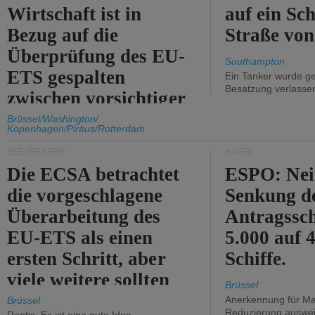
Wirtschaft ist in
auf ein Sch
Bezug auf die
Straße vo
Überprüfung des EU-
Southampton
ETS gespalten
Ein Tanker wurde ge
Besatzung verlasse
zwischen vorsichtiger
Unterstützung und
Brüssel/Washington/
Kopenhagen/Piräus/Rotterdam
Kritik.
SEEVERKEHR
HÄFEN
Die ECSA betrachtet
ESPO: Nei
die vorgeschlagene
Senkung d
Überarbeitung des
Antragssc
EU-ETS als einen
5.000 auf
ersten Schritt, aber
Schiffe.
viele weitere sollten
Brüssel
folgen.
Anerkennung für M
Brüssel
Reduzierung auswe