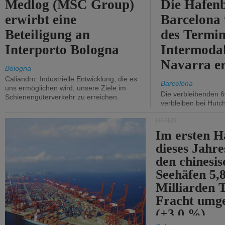
Medlog (MSC Group)
Die Hafen
erwirbt eine
Barcelona
Beteiligung an
des Termin
Interporto Bologna
Intermodal
Navarra e
Bologna
Caliandro: Industrielle Entwicklung, die es
Barcelona
uns ermöglichen wird, unsere Ziele im
Die verbleibenden 6
Schienengüterverkehr zu erreichen.
verbleiben bei Hutch
HÄFEN
Im ersten H
dieses Jahr
den chinesi
Seehäfen 5,
Milliarden 
Fracht umg
(+3,0 %).