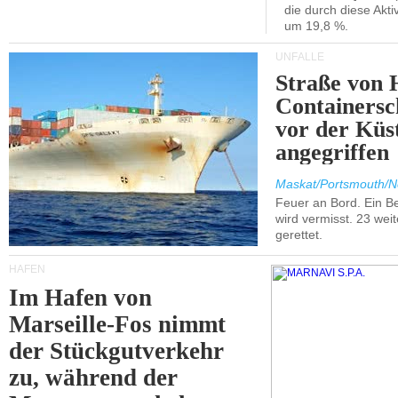
die durch diese Akti
um 19,8 %.
UNFÄLLE
Straße von 
Containersc
vor der Kü
angegriffen
Maskat/Portsmouth/N
Feuer an Bord. Ein B
wird vermisst. 23 wei
gerettet.
HÄFEN
Im Hafen von
Marseille-Fos nimmt
der Stückgutverkehr
zu, während der