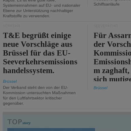
Raptis: Es ist eine gute Idee,
Schiffsanläufe
Systemeinnahmen auf EU- und nationaler
Ebene zur Unterstützung nachhaltiger
Kraftstoffe zu verwenden.
VERKEHR
SEEVERKEHR
T&E begrüßt einige
Für Assarm
neue Vorschläge aus
der Vorsch
Brüssel für das EU-
Kommissi
Seeverkehrsemissions
Emissionsh
handelssystem.
m zaghaft, 
sich mutig
Brüssel
Maßnahmen
Der Verband steht den von der EU-
Brüssel
Kommission untersuchten Maßnahmen
für den Luftfahrtsektor kritischer
gegenüber.
VERKEHR