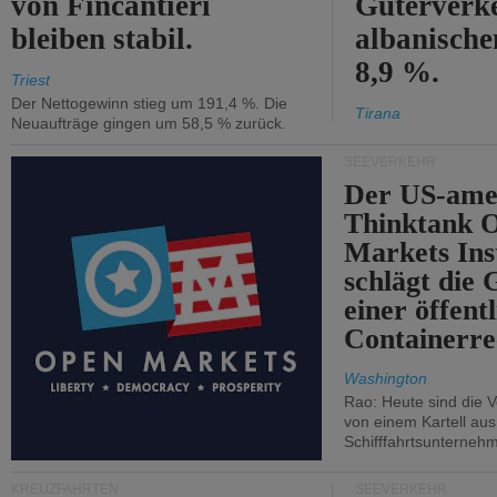
von Fincantieri
Güterverke
bleiben stabil.
albanisch
8,9 %.
Triest
Der Nettogewinn stieg um 191,4 %. Die
Tirana
Neuaufträge gingen um 58,5 % zurück.
SEEVERKEHR
Der US-ame
Thinktank 
Markets Ins
schlägt die
einer öffent
Containerre
Washington
Rao: Heute sind die V
von einem Kartell au
Schifffahrtsunterneh
KREUZFAHRTEN
SEEVERKEHR