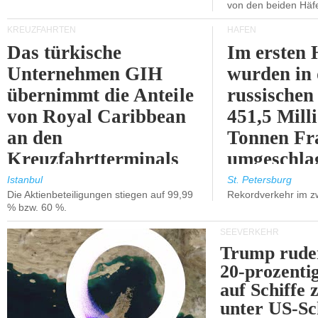
von den beiden Häfe
KREUZFAHRTEN
HÄFEN
Das türkische
Im ersten 
Unternehmen GIH
wurden in
übernimmt die Anteile
russischen
von Royal Caribbean
451,5 Mill
an den
Tonnen Fr
Kreuzfahrtterminals
umgeschla
in Kusadasi und
%).
Istanbul
St. Petersburg
Die Aktienbeteiligungen stiegen auf 99,99
Rekordverkehr im z
Lissabon.
% bzw. 60 %.
SEEVERKEHR
Trump ruder
20-prozenti
auf Schiffe 
unter US-Sc