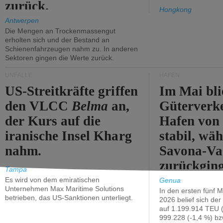
zurück.
Hongkong
Antwerpen
Die Mengen an Trockenmassengut
erholten sich und der Bestand an
Schienenfahrzeugen nahm zu. In anderen
Sektoren gingen die Werte zurück.
UNFÄLLE
HÄFEN
US-Streitkräfte griffen
Im Mai bli
den VLCC
Belma
an,
Güterverk
der Kurs auf die
Hafen von
iranische Insel Kharg
stabil, wäh
nahm.
Savona-Va
zurückging
Tampa
Es wird von dem emiratischen
Genua
Unternehmen Max Maritime Solutions
In den ersten fünf 
betrieben, das US-Sanktionen unterliegt.
2026 belief sich de
auf 1.199.914 TEU 
999.228 (-1,4 %) bz