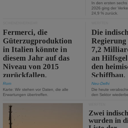
In den ersten sech
2026 ging der Verk
24,9 % zurück.
SCHIENENVERKEHR
WERFTEN
Fermerci, die
Die indisc
Güterzugproduktion
Regierung
in Italien könnte in
7,2 Millia
diesem Jahr auf das
an Hilfsge
Niveau von 2015
den heimi
zurückfallen.
Schiffbau.
Rom
Neu-Delhi
Karte: Wir stehen vor Daten, die alle
Die heute verabschie
Erwartungen übertreffen.
den Sektor wiederb
WERFTEN
Zwei indisc
wurden in d
Liste der