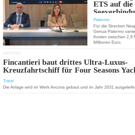
ETS auf die
Seeverbindu
Westsizilien
Palermo
Für die Strecken Nea
Genua-Palermo variier
Kosten zwischen 2,9 
Millionen Euro.
WERFTEN
Fincantieri baut drittes Ultra-Luxus-
Kreuzfahrtschiff für Four Seasons Yac
Triest
Die Anlage wird im Werk Ancona gebaut und im Jahr 2031 ausgeliefer