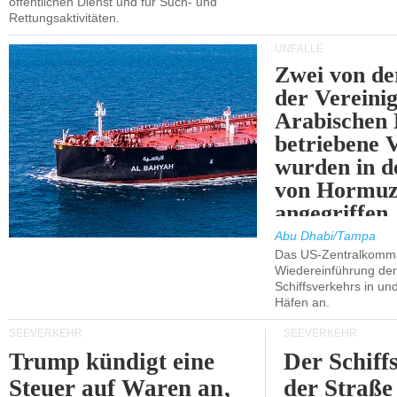
öffentlichen Dienst und für Such- und
Rettungsaktivitäten.
UNFÄLLE
Zwei von 
der Vereini
Arabischen
betriebene
wurden in d
von Hormu
angegriffen.
Abu Dhabi/Tampa
Das US-Zentralkomma
Wiedereinführung der
Schiffsverkehrs in un
Häfen an.
SEEVERKEHR
SEEVERKEHR
Trump kündigt eine
Der Schiff
Steuer auf Waren an,
der Straße