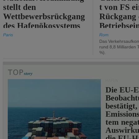
stellt den
t von FS e
Wettbewerbsrückgang
Rückgang 
des Hafenökosystems
Betriebse
des Staates fest.
um 2,7 %.
Paris
Rom
Das Verkehrsaufkom
rund 8,8 Milliarden 
%).
HÄFEN
Die EU-E
Beobachtu
bestätigt,
Emissions
tem negat
Auswirku
die EU-Hä