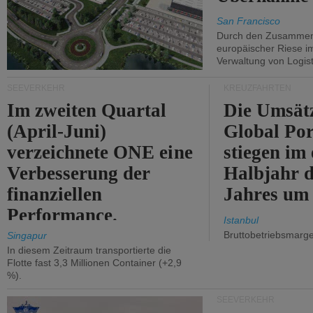
San Francisco
Durch den Zusammens
europäischer Riese i
Verwaltung von Logist
SEEVERKEHR
KREUZFAHRTEN
Im zweiten Quartal
Die Umsät
(April-Juni)
Global Por
verzeichnete ONE eine
stiegen im 
Verbesserung der
Halbjahr d
finanziellen
Jahres um
Performance.
Istanbul
Bruttobetriebsmarg
Singapur
In diesem Zeitraum transportierte die
Flotte fast 3,3 Millionen Container (+2,9
%).
SEEVERKEHR