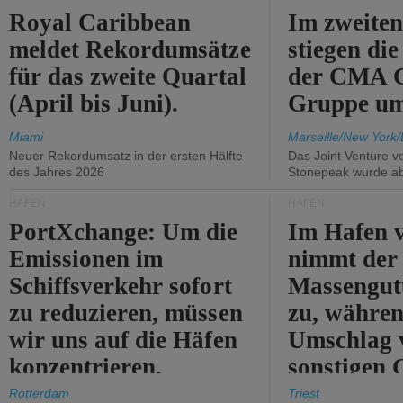
Royal Caribbean
Im zweiten
meldet Rekordumsätze
stiegen di
für das zweite Quartal
der CMA
(April bis Juni).
Gruppe um
Miami
Marseille/New York/
Neuer Rekordumsatz in der ersten Hälfte
Das Joint Venture v
des Jahres 2026
Stonepeak wurde a
HÄFEN
HÄFEN
PortXchange: Um die
Im Hafen v
Emissionen im
nimmt der
Schiffsverkehr sofort
Massengut
zu reduzieren, müssen
zu, währen
wir uns auf die Häfen
Umschlag 
konzentrieren.
sonstigen 
abnimmt.
Rotterdam
Triest