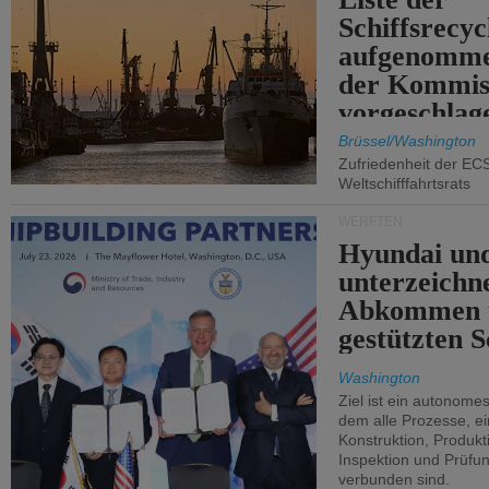
Schiffsrecyc
aufgenomme
der Kommis
vorgeschlag
Brüssel/Washington
Zufriedenheit der EC
Weltschifffahrtsrats
WERFTEN
Hyundai un
unterzeichn
Abkommen 
gestützten S
Washington
Ziel ist ein autonome
dem alle Prozesse, ei
Konstruktion, Produkti
Inspektion und Prüfun
verbunden sind.