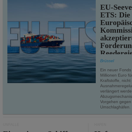
EU-Seeve
ETS: Die
Europäis
Kommiss
akzeptier
Forderun
Reederei
teilweise.
Brüssel
Ein neuer Fonds
Millionen Euro f
Kraftstoffe, nich
Ausnahmeregelun
verlängert werde
Abzugsmechanism
Vorgehen gegen
Umschlaghäfen.
UNFÄLLE
HÄFEN