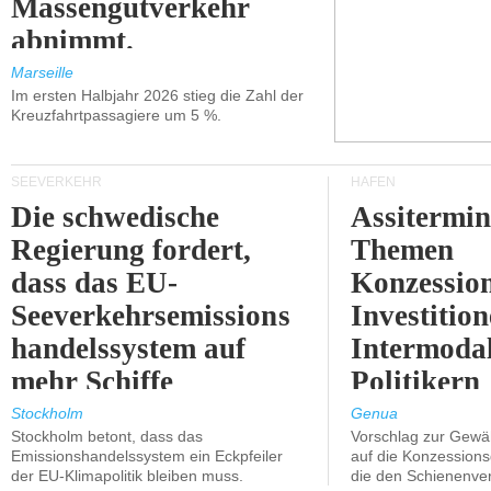
Massengutverkehr
abnimmt.
Marseille
Im ersten Halbjahr 2026 stieg die Zahl der
Kreuzfahrtpassagiere um 5 %.
SEEVERKEHR
HÄFEN
Die schwedische
Assitermin
Regierung fordert,
Themen
dass das EU-
Konzessio
Seeverkehrsemissions
Investitio
handelssystem auf
Intermodal
mehr Schiffe
Politikern
ausgeweitet wird.
näherbring
Stockholm
Genua
Stockholm betont, dass das
Vorschlag zur Gewä
Emissionshandelssystem ein Eckpfeiler
auf die Konzessions
der EU-Klimapolitik bleiben muss.
die den Schienenve