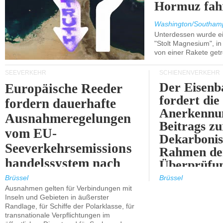
Hormuz fah
Washington/Southam
Unterdessen wurde ein
"Stolt Magnesium", i
von einer Rakete getr
SEEVERKEHR
SCHIENENVERKEHR
Der Eisenb
Europäische Reeder
fordert die
fordern dauerhafte
Anerkennun
Ausnahmeregelungen
Beitrags zu
vom EU-
Dekarbonis
Seeverkehrsemissions
Rahmen de
handelssystem nach
Überprüfun
2030.
ETS.
Brüssel
Brüssel
Ausnahmen gelten für Verbindungen mit
Inseln und Gebieten in äußerster
Randlage, für Schiffe der Polarklasse, für
transnationale Verpflichtungen im