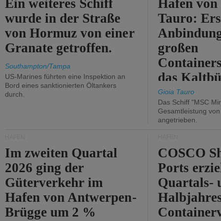
Ein weiteres Schiff
Hafen von
wurde in der Straße
Tauro: Ers
von Hormuz von einer
Anbindung
Granate getroffen.
großen
Containers
Southampton/Tampa
das Kaltbü
US-Marines führten eine Inspektion an
Bord eines sanktionierten Öltankers
Gioia Tauro
durch.
Das Schiff "MSC Mir
Gesamtleistung vo
angetrieben.
HÄFEN
HÄFEN
Im zweiten Quartal
COSCO Sh
2026 ging der
Ports erzie
Güterverkehr im
Quartals- 
Hafen von Antwerpen-
Halbjahre
Brügge um 2 %
Container