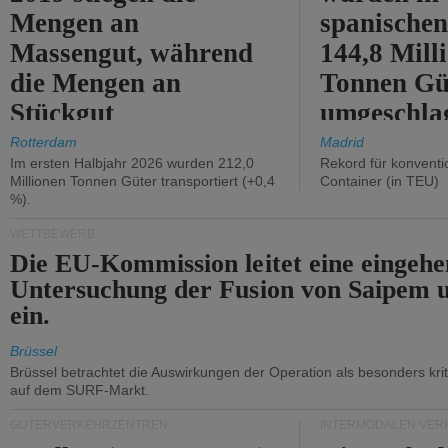
Mengen an
spanische
Massengut, während
144,8 Mill
die Mengen an
Tonnen Gü
Stückgut
umgeschla
zurückgingen.
%).
Rotterdam
Madrid
Im ersten Halbjahr 2026 wurden 212,0
Rekord für konventi
Millionen Tonnen Güter transportiert (+0,4
Container (in TEU)
%).
WETTBEWERB
Die EU-Kommission leitet eine eingeh
Untersuchung der Fusion von Saipem 
ein.
Brüssel
Brüssel betrachtet die Auswirkungen der Operation als besonders kri
auf dem SURF-Markt.
GÜTERVERKEHRZENTREN
INTERMODALEN VER