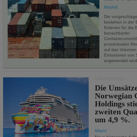
Madrid
Die vorgeschlag
bestehen in der 
Kriterien für di
benachbarter
Containerumschl
prozentualen Red
auf das Volumen
Emissionen von S
angewendet wird
KREUZFAHRTEN
Die Umsätze
Norwegian C
Holdings sti
zweiten Qua
um 4,9 %.
Miami