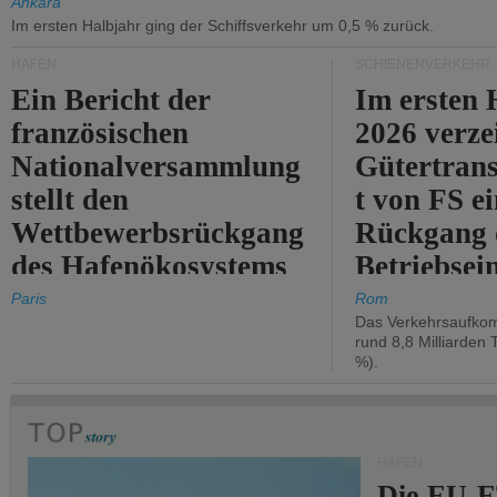
Ankara
Im ersten Halbjahr ging der Schiffsverkehr um 0,5 % zurück.
HÄFEN
SCHIENENVERKEHR
Ein Bericht der
Im ersten 
französischen
2026 verze
Nationalversammlung
Gütertran
stellt den
t von FS e
Wettbewerbsrückgang
Rückgang 
des Hafenökosystems
Betriebse
des Staates fest.
um 2,7 %.
Paris
Rom
Das Verkehrsaufkom
rund 8,8 Milliarden 
%).
HÄFEN
Die EU-E