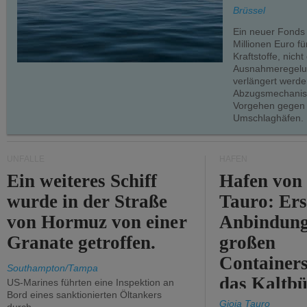
teilweise.
Brüssel
Ein neuer Fonds
Millionen Euro f
Kraftstoffe, nich
Ausnahmeregelun
verlängert werde
Abzugsmechanism
Vorgehen gegen
Umschlaghäfen.
UNFÄLLE
HÄFEN
Ein weiteres Schiff
Hafen von
wurde in der Straße
Tauro: Ers
von Hormuz von einer
Anbindung
Granate getroffen.
großen
Containers
Southampton/Tampa
das Kaltbü
US-Marines führten eine Inspektion an
Bord eines sanktionierten Öltankers
Gioia Tauro