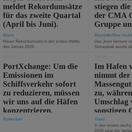
meldet Rekordumsätze
stiegen di
für das zweite Quartal
der CMA
(April bis Juni).
Gruppe um
Miami
Marseille/New York/
Neuer Rekordumsatz in der ersten Hälfte
Das Joint Venture v
des Jahres 2026
Stonepeak wurde a
HÄFEN
HÄFEN
PortXchange: Um die
Im Hafen v
Emissionen im
nimmt der
Schiffsverkehr sofort
Massengut
zu reduzieren, müssen
zu, währen
wir uns auf die Häfen
Umschlag 
konzentrieren.
sonstigen 
abnimmt.
Rotterdam
Triest
In den ersten sech
2026 ging der Verk