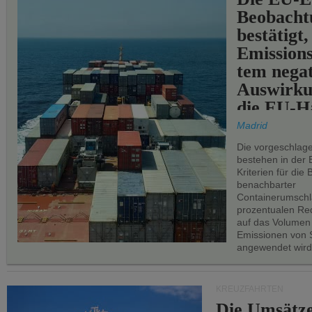
Beobachtu
bestätigt,
Emissions
tem negat
Auswirku
die EU-Hä
Madrid
Die vorgeschlag
bestehen in der 
Kriterien für di
benachbarter
Containerumschl
prozentualen Red
auf das Volumen
Emissionen von S
angewendet wird
KREUZFAHRTEN
Die Umsätze