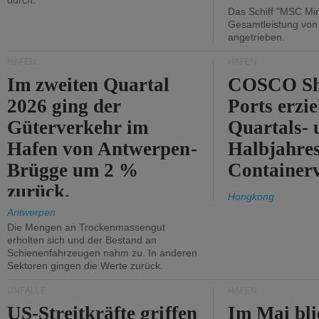
durch.
Das Schiff "MSC Mir
Gesamtleistung vo
angetrieben.
HÄFEN
HÄFEN
Im zweiten Quartal
COSCO Sh
2026 ging der
Ports erzie
Güterverkehr im
Quartals- 
Hafen von Antwerpen-
Halbjahre
Brügge um 2 %
Container
zurück.
Hongkong
Antwerpen
Die Mengen an Trockenmassengut
erholten sich und der Bestand an
Schienenfahrzeugen nahm zu. In anderen
Sektoren gingen die Werte zurück.
UNFÄLLE
HÄFEN
US-Streitkräfte griffen
Im Mai bli