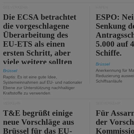
Kritik.
SEEVERKEHR
HÄFEN
Die ECSA betrachtet
ESPO: Nei
die vorgeschlagene
Senkung d
Überarbeitung des
Antragssc
EU-ETS als einen
5.000 auf
ersten Schritt, aber
Schiffe.
viele weitere sollten
Brüssel
folgen.
Anerkennung für M
Brüssel
Reduzierung auswe
Raptis: Es ist eine gute Idee,
Schiffsanläufe
Systemeinnahmen auf EU- und nationaler
Ebene zur Unterstützung nachhaltiger
Kraftstoffe zu verwenden.
VERKEHR
SEEVERKEHR
T&E begrüßt einige
Für Assarm
neue Vorschläge aus
der Vorsch
Brüssel für das EU-
Kommissi