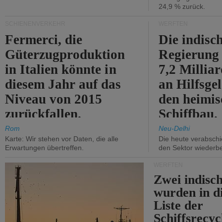
24,9 % zurück.
SCHIENENVERKEHR
WERFTEN
Fermerci, die
Die indisc
Güterzugproduktion
Regierung
in Italien könnte in
7,2 Millia
diesem Jahr auf das
an Hilfsge
Niveau von 2015
den heimi
zurückfallen.
Schiffbau.
Rom
Neu-Delhi
Karte: Wir stehen vor Daten, die alle
Die heute verabschie
Erwartungen übertreffen.
den Sektor wiederb
WERFTEN
Zwei indisc
wurden in d
Liste der
Schiffsrecyc