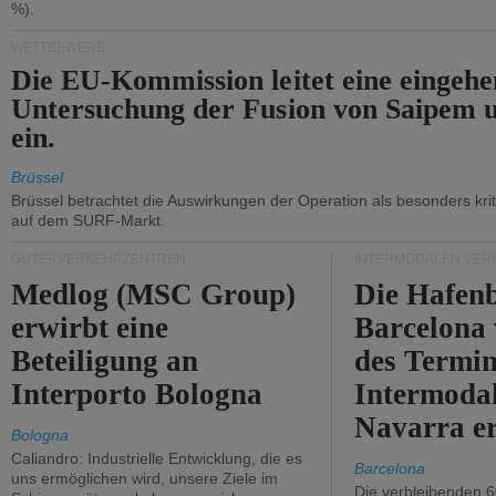
%).
WETTBEWERB
Die EU-Kommission leitet eine eingeh
Untersuchung der Fusion von Saipem 
ein.
Brüssel
Brüssel betrachtet die Auswirkungen der Operation als besonders kri
auf dem SURF-Markt.
GÜTERVERKEHRZENTREN
INTERMODALEN VER
Medlog (MSC Group)
Die Hafen
erwirbt eine
Barcelona
Beteiligung an
des Termin
Interporto Bologna
Intermodal
Navarra e
Bologna
Caliandro: Industrielle Entwicklung, die es
Barcelona
uns ermöglichen wird, unsere Ziele im
Die verbleibenden 6