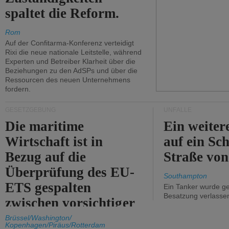
spaltet die Reform.
Rom
Auf der Confitarma-Konferenz verteidigt
Rixi die neue nationale Leitstelle, während
Experten und Betreiber Klarheit über die
Beziehungen zu den AdSPs und über die
Ressourcen des neuen Unternehmens
fordern.
GESETZGEBUNG
UNFÄLLE
Die maritime
Ein weiter
Wirtschaft ist in
auf ein Sch
Bezug auf die
Straße vo
Überprüfung des EU-
Southampton
ETS gespalten
Ein Tanker wurde ge
Besatzung verlasse
zwischen vorsichtiger
Unterstützung und
Brüssel/Washington/
Kopenhagen/Piräus/Rotterdam