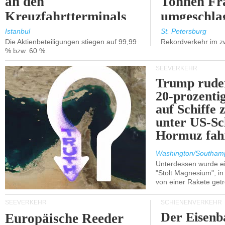
an den
Tonnen Fr
Kreuzfahrtterminals
umgeschla
in Kusadasi und
%).
Istanbul
St. Petersburg
Die Aktienbeteiligungen stiegen auf 99,99
Rekordverkehr im z
Lissabon.
% bzw. 60 %.
SEEVERKEHR
Trump ruder
20-prozenti
auf Schiffe 
unter US-Sc
Hormuz fah
Washington/Southam
Unterdessen wurde ein
"Stolt Magnesium", i
von einer Rakete getr
SEEVERKEHR
SCHIENENVERKEHR
Der Eisenb
Europäische Reeder