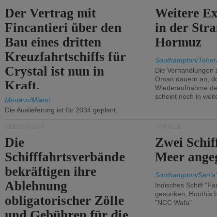
Der Vertrag mit
Weitere Ex
Fincantieri über den
in der Str
Bau eines dritten
Hormuz
Kreuzfahrtschiffs für
Southampton/Teher
Crystal ist nun in
Die Verhandlungen 
Oman dauern an, d
Kraft.
Wiederaufnahme des 
scheint noch in weit
Monaco/Miami
Die Auslieferung ist für 2034 geplant.
SEEVERKEHR
UNFÄLLE
Die
Zwei Schif
Schifffahrtsverbände
Meer angeg
bekräftigen ihre
Southampton/San'a'
Ablehnung
Indisches Schiff "Fa
gesunken, Houthis b
obligatorischer Zölle
"NCC Wafa"
und Gebühren für die