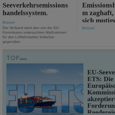
Seeverkehrsemissions
Emissionsh
handelssystem.
m zaghaft, 
sich mutig
Brüssel
Maßnahmen
Der Verband steht den von der EU-
Brüssel
Kommission untersuchten Maßnahmen
für den Luftfahrtsektor kritischer
gegenüber.
VERKEHR
EU-Seeve
ETS: Die
Europäis
Kommiss
akzeptier
Forderun
Reederei