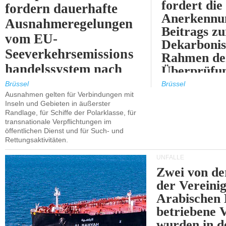
fordert die
fordern dauerhafte
Anerkennun
Ausnahmeregelungen
Beitrags zu
vom EU-
Dekarbonis
Seeverkehrsemissions
Rahmen de
handelssystem nach
Überprüfun
2030.
ETS.
Brüssel
Brüssel
Ausnahmen gelten für Verbindungen mit
Inseln und Gebieten in äußerster
Randlage, für Schiffe der Polarklasse, für
transnationale Verpflichtungen im
öffentlichen Dienst und für Such- und
Rettungsaktivitäten.
UNFÄLLE
Zwei von 
der Vereini
Arabischen
betriebene
wurden in d