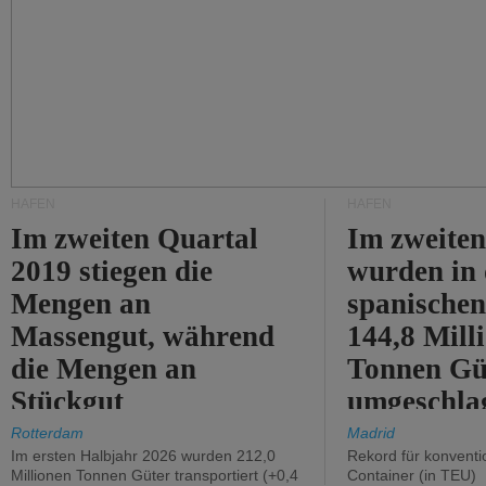
HÄFEN
HÄFEN
Im zweiten Quartal
Im zweiten
2019 stiegen die
wurden in
Mengen an
spanische
Massengut, während
144,8 Mill
die Mengen an
Tonnen Gü
Stückgut
umgeschla
zurückgingen.
%).
Rotterdam
Madrid
Im ersten Halbjahr 2026 wurden 212,0
Rekord für konventi
Millionen Tonnen Güter transportiert (+0,4
Container (in TEU)