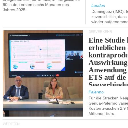
90 in den ersten sechs Monaten des
London
Jahres 2025.
Dominguez (IMO): Ic
zuversichtlich, das
wieder aufgenomme
SEEVERKEHR
Eine Studie 
erheblichen
kontraprodu
Auswirkung
Anwendung 
ETS auf die
Seeverbindu
Westsizilien
Palermo
Für die Strecken Nea
Genua-Palermo variier
Kosten zwischen 2,9 
Millionen Euro.
WERFTEN