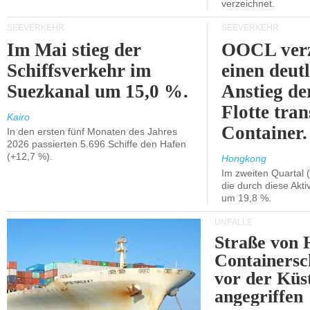
verzeichnet.
SEEVERKEHR
SEEVERKEHR
Im Mai stieg der
OOCL verz
Schiffsverkehr im
einen deut
Suezkanal um 15,0 %.
Anstieg de
Flotte tran
Kairo
Container.
In den ersten fünf Monaten des Jahres
2026 passierten 5.696 Schiffe den Hafen
(+12,7 %).
Hongkong
Im zweiten Quartal (
die durch diese Akti
um 19,8 %.
UNFÄLLE
Straße von 
Containersc
vor der Kü
angegriffen