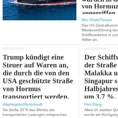
von Hormu
angegriffen.
Abu Dhabi/Tampa
Das US-Zentralkomma
Wiedereinführung der
Schiffsverkehrs in un
Häfen an.
SEEVERKEHR
SEEVERKEHR
Trump kündigt eine
Der Schiff
Steuer auf Waren an,
der Straße
die durch die von den
Malakka 
USA geschützte Straße
Singapur s
von Hormus
Halbjahres
transportiert werden.
um 3,7 %.
Washington/Portsmouth
Port Klang
Sie dürfte 20 % des Wertes der
Allein im zweiten Qu
transportierten Ladungen entsprechen.
wurde ein Rückgang