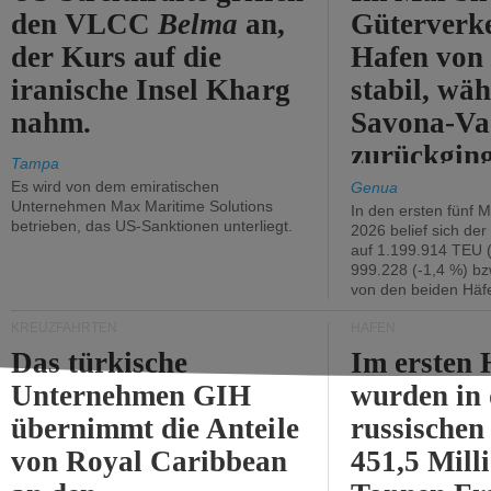
den VLCC
Belma
an,
Güterverk
der Kurs auf die
Hafen von
iranische Insel Kharg
stabil, wäh
nahm.
Savona-Va
zurückging
Tampa
Es wird von dem emiratischen
Genua
Unternehmen Max Maritime Solutions
In den ersten fünf 
betrieben, das US-Sanktionen unterliegt.
2026 belief sich de
auf 1.199.914 TEU 
999.228 (-1,4 %) bz
von den beiden Häfe
KREUZFAHRTEN
HÄFEN
Das türkische
Im ersten 
Unternehmen GIH
wurden in
übernimmt die Anteile
russischen
von Royal Caribbean
451,5 Mill