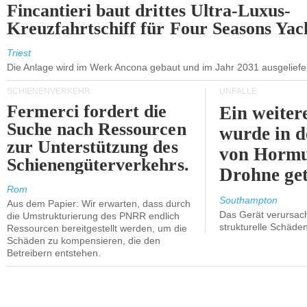
Fincantieri baut drittes Ultra-Luxus-
Kreuzfahrtschiff für Four Seasons Yac
Triest
Die Anlage wird im Werk Ancona gebaut und im Jahr 2031 ausgeliefer
SCHIENENVERKEHR
UNFÄLLE
Fermerci fordert die
Ein weiter
Suche nach Ressourcen
wurde in d
zur Unterstützung des
von Hormu
Schienengüterverkehrs.
Drohne get
Rom
Southampton
Aus dem Papier: Wir erwarten, dass durch
Das Gerät verursach
die Umstrukturierung des PNRR endlich
strukturelle Schäden
Ressourcen bereitgestellt werden, um die
Schäden zu kompensieren, die den
Betreibern entstehen.