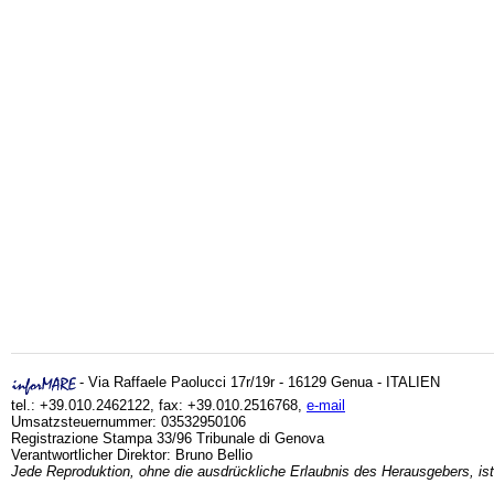
- Via Raffaele Paolucci 17r/19r - 16129 Genua - ITALIEN
tel.: +39.010.2462122, fax: +39.010.2516768,
e-mail
Umsatzsteuernummer: 03532950106
Registrazione Stampa 33/96 Tribunale di Genova
Verantwortlicher Direktor: Bruno Bellio
Jede Reproduktion, ohne die ausdrückliche Erlaubnis des Herausgebers, ist