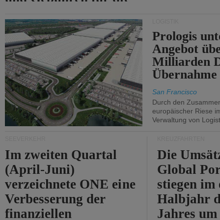
Durchfahrt der Straße
LOGISTIK
von Hormuz.
Prologis unt
Angebot übe
Milliarden 
Übernahme 
San Francisco
Durch den Zusammens
europäischer Riese i
Verwaltung von Logist
SEEVERKEHR
KREUZFAHRTEN
Im zweiten Quartal
Die Umsät
(April-Juni)
Global Por
verzeichnete ONE eine
stiegen im 
Verbesserung der
Halbjahr d
finanziellen
Jahres um