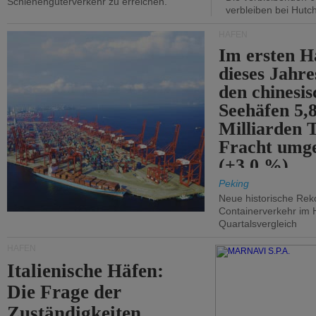
Schienengüterverkehr zu erreichen.
verbleiben bei Hutch
HÄFEN
Im ersten H
dieses Jahr
den chinesi
Seehäfen 5,
Milliarden 
Fracht umg
(+3,0 %).
Peking
Neue historische Rek
Containerverkehr im 
Quartalsvergleich
HÄFEN
Italienische Häfen:
Die Frage der
Zuständigkeiten