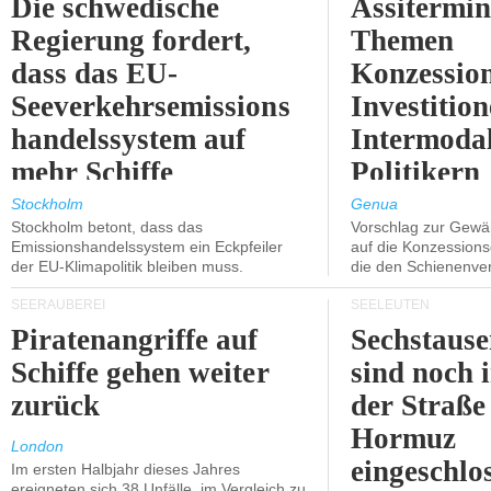
Die schwedische
Assitermin
Regierung fordert,
Themen
dass das EU-
Konzessio
Seeverkehrsemissions
Investitio
handelssystem auf
Intermodal
mehr Schiffe
Politikern
ausgeweitet wird.
näherbring
Stockholm
Genua
Stockholm betont, dass das
Vorschlag zur Gewä
Emissionshandelssystem ein Eckpfeiler
auf die Konzessions
der EU-Klimapolitik bleiben muss.
die den Schienenve
SEERÄUBEREI
SEELEUTEN
Piratenangriffe auf
Sechstause
Schiffe gehen weiter
sind noch 
zurück
der Straße
Hormuz
London
eingeschlo
Im ersten Halbjahr dieses Jahres
ereigneten sich 38 Unfälle, im Vergleich zu