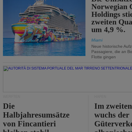
Norwegian C
Holdings sti
zweiten Qua
um 4,9 %.
Miami
Neue historische Auf
Passagiere, die an Bo
Flotte gingen
WERFTEN
HÄFEN
Die
Im zweiten
Halbjahresumsätze
wuchs der
von Fincantieri
Güterverke