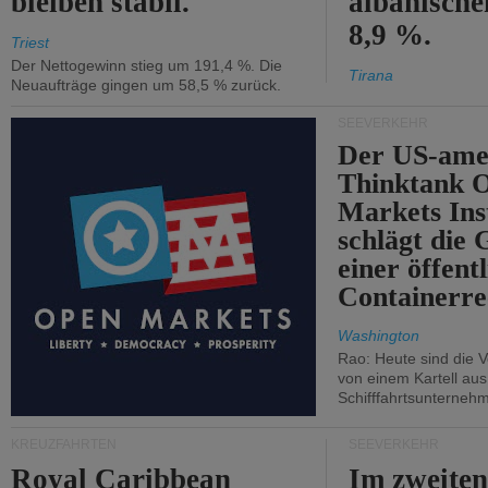
bleiben stabil.
albanisch
8,9 %.
Triest
Der Nettogewinn stieg um 191,4 %. Die
Tirana
Neuaufträge gingen um 58,5 % zurück.
SEEVERKEHR
Der US-ame
Thinktank 
Markets Ins
schlägt die
einer öffent
Containerre
Washington
Rao: Heute sind die V
von einem Kartell au
Schifffahrtsunterneh
KREUZFAHRTEN
SEEVERKEHR
Royal Caribbean
Im zweiten