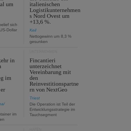
tal um
italienischen
Logistikunternehmen
s Nord Ovest um
+13,6 %.
elief sich
 US-Dollar
Keil
Nettogewinn um 8,3 %
gesunken
UNTERNEHMEN
ehr in
Fincantieri
n
unterzeichnet
Vereinbarung mit
eg im
den
Reinvestitionspartne
 er
rn von NextGeo
Triest
na/
Die Operation ist Teil der
Entwicklungsstrategie im
ainer im
Tauchsegment
fen
HÄFEN