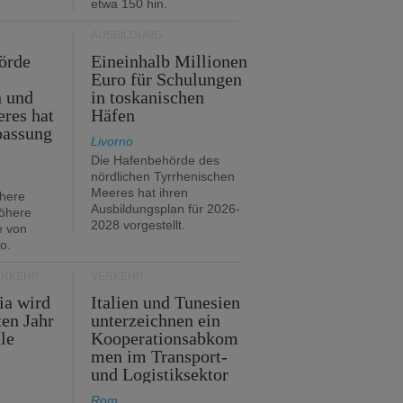
etwa 150 hin.
AUSBILDUNG
örde
Eineinhalb Millionen
Euro für Schulungen
n und
in toskanischen
res hat
Häfen
passung
Livorno
Die Hafenbehörde des
nördlichen Tyrrhenischen
Meeres hat ihren
öhere
Ausbildungsplan für 2026-
öhere
2028 vorgestellt.
e von
o.
ERKEHR
VERKEHR
ia wird
Italien und Tunesien
en Jahr
unterzeichnen ein
le
Kooperationsabkom
e
men im Transport-
und Logistiksektor
Rom