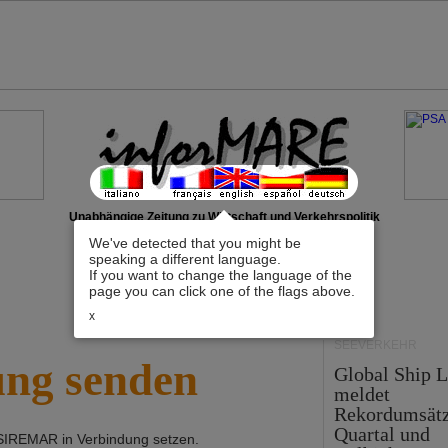
Unabhängige Zeitung zu Wirtschaft und Verkehrspolitik
We've detected that you might be
speaking a different language.
If you want to change the language of the
page you can click one of the flags above.
x
SEEVERKEHR
ung senden
Global Ship 
meldet
Rekordumsät
Quartal und
SIREMAR
in Verbindung setzen.