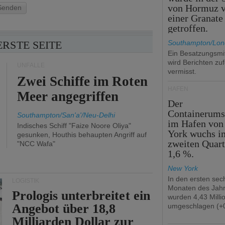
von Hormuz 
Senden
einer Granate
getroffen.
ERSTE SEITE
Southampton/Lo
Ein Besatzungsmit
wird Berichten zu
UNFÄLLE
vermisst.
Zwei Schiffe im Roten
HÄFEN
Meer angegriffen
Der
Containerums
Southampton/San'a'/Neu-Delhi
im Hafen vo
Indisches Schiff "Faize Noore Oliya"
York wuchs i
gesunken, Houthis behaupten Angriff auf
zweiten Quar
"NCC Wafa"
1,6 %.
New York
In den ersten sec
LOGISTIK
Monaten des Jah
Prologis unterbreitet ein
wurden 4,43 Mill
Angebot über 18,8
umgeschlagen (+0
Milliarden Dollar zur