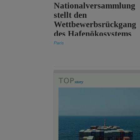
Nationalversammlung
stellt den
Wettbewerbsrückgang
des Hafenökosystems
des Staates fest.
Paris