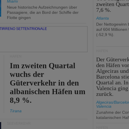
Miami
zweiten Quar
Neue historische Aufzeichnungen über
7,6 %.
Passagiere, die an Bord der Schiffe der
Flotte gingen
Atlanta
Der Nettogewinn b
auf 604 Millionen
(-52,9 %).
HÄFEN
HÄFEN
Der Güterverk
Im zweiten Quartal
den Häfen vo
Algeciras und
wuchs der
Barcelona sti
Güterverkehr in den
Quartal an. In
Valencia ging
albanischen Häfen um
zurück.
8,9 %.
Algeciras/Barcelo
Valencia
Tirana
Zunahme der Cont
katalanischen Ha
SEEVERKEHR
HÄFEN