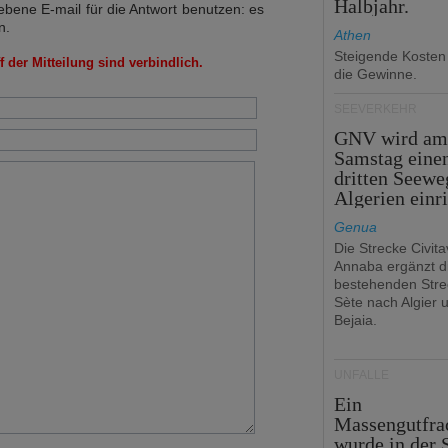
Halbjahr.
bene E-mail für die Antwort benutzen: es
n.
Athen
Steigende Kosten
 der Mitteilung sind verbindlich.
die Gewinne.
SEEVERKEHR
GNV wird a
Samstag eine
dritten Seewe
Algerien einr
Genua
Die Strecke Civit
Annaba ergänzt d
bestehenden Stre
Sète nach Algier 
Bejaia.
UNFÄLLE
Ein
Massengutfra
wurde in der 