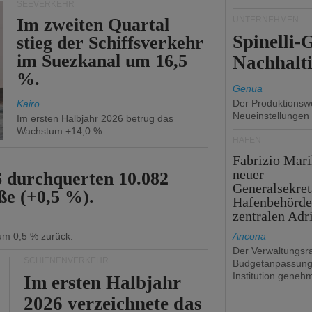
SEEVERKEHR
Im zweiten Quartal
UNTERNEHMEN
Spinelli
stieg der Schiffsverkehr
im Suezkanal um 16,5
Nachhalti
%.
Genua
Der Produktionswe
Kairo
Neueinstellungen
Im ersten Halbjahr 2026 betrug das
Wachstum +14,0 %.
HÄFEN
Fabrizio Mari
neuer
6 durchquerten 10.082
Generalsekret
ße (+0,5 %).
Hafenbehörde
zentralen Adr
 um 0,5 % zurück.
Ancona
Der Verwaltungsra
SCHIENENVERKEHR
Budgetanpassung
Institution genehm
Im ersten Halbjahr
2026 verzeichnete das