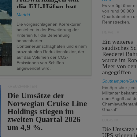
die EU-Häfen hat.
Es verfügt über e
von rund 96.000
Madrid
Quadratmetern un
Rennstrecken.
Die vorgeschlagenen Korrekturen
bestehen in der Erweiterung der
UNFÄLLE
Kriterien für die Benennung
benachbarter
Ein weiteres
Containerumschlaghäfen und einem
saudisches Sc
prozentualen Reduktionsfaktor, der
Reederei Bahr
auf das Volumen der CO2-
wurde im Rot
Emissionen von Schiffen
Meer von den
angewendet wird.
angegriffen.
Southampton/San
KREUZFAHRTEN
Ein Sprecher jeme
Militanter bekannt
Die Umsätze der
dem Angriff auf d
Norwegian Cruise Line
Chemiewaffentan
Holdings stiegen im
Ghazal".
zweiten Quartal 2026
LOGISTIK
um 4,9 %.
Die Umsätze 
UPS stiegen 