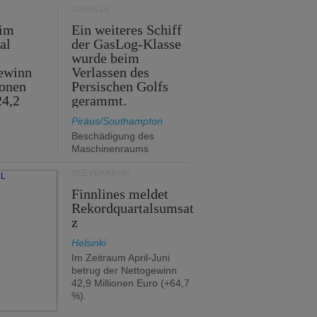
UNFÄLLE
 im
Ein weiteres Schiff
al
der GasLog-Klasse
wurde beim
ewinn
Verlassen des
ionen
Persischen Golfs
24,2
gerammt.
Piräus/Southampton
Beschädigung des
Maschinenraums
SEEVERKEHR
Finnlines meldet
Rekordquartalsumsat
z
Helsinki
Im Zeitraum April-Juni
betrug der Nettogewinn
42,9 Millionen Euro (+64,7
%).