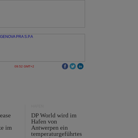
09:52 GMT+2
HÄFEN
Lease
DP World wird im
Hafen von
ze im
Antwerpen ein
temperaturgeführtes