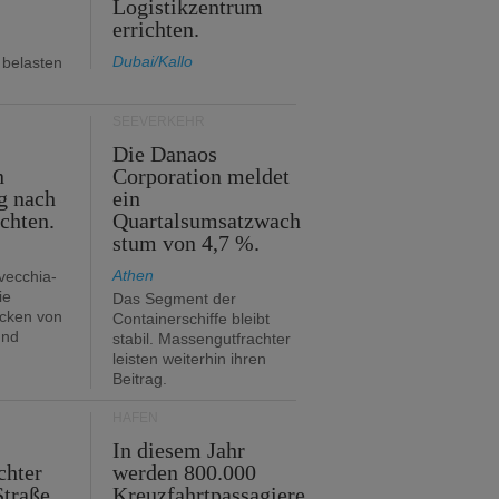
Logistikzentrum
errichten.
Dubai/Kallo
 belasten
SEEVERKEHR
m
Die Danaos
n
Corporation meldet
g nach
ein
ichten.
Quartalsumsatzwach
stum von 4,7 %.
Athen
avecchia-
ie
Das Segment der
cken von
Containerschiffe bleibt
und
stabil. Massengutfrachter
leisten weiterhin ihren
Beitrag.
HÄFEN
In diesem Jahr
chter
werden 800.000
Straße
Kreuzfahrtpassagiere