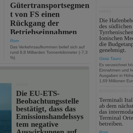
Gütertransportsegmen
HÄFEN
t von FS einen
Die Hafenbeh
Rückgang der
des südlichen
Betriebseinnahmen
Tyrrhenische
Ionischen Mee
um 2,7 %.
Rom
die Budgetan
Das Verkehrsaufkommen belief sich auf
genehmigt.
rund 8,8 Milliarden Tonnenkilometer (-7,3
%).
Gioia Tauro
Es verzeichnet h
Einnahmen und h
Ausgaben in Höh
1,69 Millionen Eur
HÄFEN
Die EU-ETS-
INTERMODALEN V
Terminali Ital
Beobachtungsstelle
ab dem nächst
bestätigt, dass das
das intermoda
Emissionshandelssys
Terminal Ort
tem negative
betreiben.
Auswirkungen auf
Rom