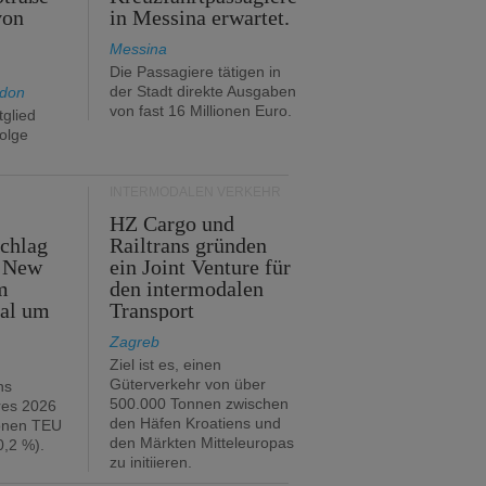
von
in Messina erwartet.
Messina
Die Passagiere tätigen in
der Stadt direkte Ausgaben
ndon
von fast 16 Millionen Euro.
glied
folge
INTERMODALEN VERKEHR
HZ Cargo und
chlag
Railtrans gründen
n New
ein Joint Venture für
m
den intermodalen
tal um
Transport
Zagreb
Ziel ist es, einen
Güterverkehr von über
hs
500.000 Tonnen zwischen
res 2026
den Häfen Kroatiens und
ionen TEU
den Märkten Mitteleuropas
,2 %).
zu initiieren.