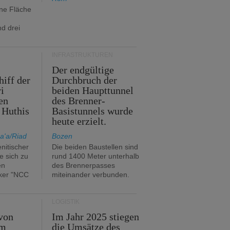
ine Fläche
d drei
INFRASTRUKTUREN
Der endgültige
hiff der
Durchbruch der
i
beiden Haupttunnel
en
des Brenner-
 Huthis
Basistunnels wurde
heute erzielt.
a'a/Riad
Bozen
nitischer
Die beiden Baustellen sind
e sich zu
rund 1400 Meter unterhalb
en
des Brennerpasses
ker "NCC
miteinander verbunden.
LOGISTIK
von
Im Jahr 2025 stiegen
im
die Umsätze des