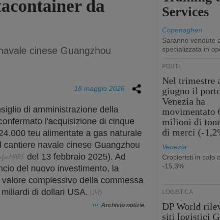
tacontainer da
Services
Copenaghen
Saranno vendute a
e navale cinese Guangzhou
specializzata in op
PORTI
Nel trimestre 
18 maggio 2026
giugno il port
Venezia ha
siglio di amministrazione della
movimentato 
onfermato l'acquisizione di cinque
milioni di ton
di merci (-1,
24.000 teu alimentate a gas naturale
dal cantiere navale cinese Guangzhou
Venezia
del
13 febbraio
2025). Ad
Crocieristi in calo 
-15,3%
ncio del nuovo investimento, la
 valore complessivo della commessa
iliardi di dollari USA.
LOGISTICA
DP World rilev
›››
Archivio notizie
siti logistici