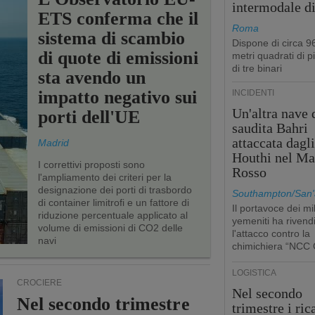
intermodale d
ETS conferma che il
Roma
sistema di scambio
Dispone di circa 9
di quote di emissioni
metri quadrati di p
di tre binari
sta avendo un
impatto negativo sui
INCIDENTI
Un'altra nave 
porti dell'UE
saudita Bahri
attaccata dagl
Madrid
Houthi nel Ma
I correttivi proposti sono
Rosso
l'ampliamento dei criteri per la
designazione dei porti di trasbordo
Southampton/San'
di container limitrofi e un fattore di
Il portavoce dei mil
riduzione percentuale applicato al
yemeniti ha rivend
volume di emissioni di CO2 delle
l'attacco contro la
navi
chimichiera “NCC 
LOGISTICA
CROCIERE
Nel secondo
Nel secondo trimestre
trimestre i ric