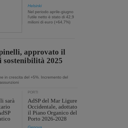
Helsinki
Nel periodo aprile-giugno
l'utile netto è stato di 42,9
milioni di euro (+64,7%)
inelli, approvato il
i sostenibilità 2025
ne in crescita del +5%. Incremento del
assunzioni
PORTI
li sarà
AdSP del Mar Ligure
tario
Occidentale, adottato
'AdSP
il Piano Organico del
atico
Porto 2026-2028
Genova