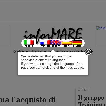
x
Quotidiano indipendente di economia e politica dei trasporti
We've detected that you might be
speaking a different language.
If you want to change the language of the
page you can click one of the flags above.
AZIENDE
Il gruppo
a l'acquisto di
Training 