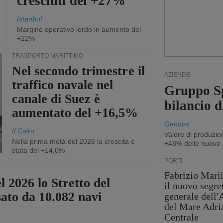
cresciuti del +27%
Istanbul
Margine operativo lordo in aumento del
+22%
TRASPORTO MARITTIMO
Nel secondo trimestre il
AZIENDE
traffico navale nel
Gruppo Sp
canale di Suez è
bilancio d
aumentato del +16,5%
Genova
Il Cairo
Valore di produzio
Nella prima metà del 2026 la crescita è
+48% delle nuove 
stata del +14,0%
PORTI
Fabrizio Maril
l 2026 lo Stretto del
il nuovo segre
sato da 10.082 navi
generale dell
del Mare Adri
Centrale