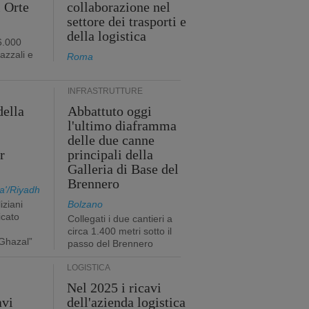
i Orte
collaborazione nel
settore dei trasporti e
della logistica
6.000
iazzali e
Roma
INFRASTRUTTURE
della
Abbattuto oggi
l'ultimo diaframma
i
delle due canne
r
principali della
Galleria di Base del
Brennero
a'/Riyadh
iziani
Bolzano
icato
Collegati i due cantieri a
circa 1.400 metri sotto il
Ghazal”
passo del Brennero
LOGISTICA
Nel 2025 i ricavi
avi
dell'azienda logistica