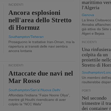
marittimo ver
INCIDENTI
l'Algeria
Ancora esplosioni
Genova
nell'area dello Stretto
La linea Civitavecc
Annaba affiancherà
di Hormuz
già attive da Sète 
Algeri e Bejaia
Southampton/Teheran
Proseguono le trattative Iran-Oman, ma la
INCIDENTI
riapertura ai transiti delle navi sembra
Una rinfusiera
ancora lontana
colpita da un
proiettile nell
Stretto di Ho
INCIDENTI
Attaccate due navi nel
Southampton/Lon
Un membro dell'e
Mar Rosso
risulterebbe dispe
Southampton/San'a'/Nuova Delhi
PORTI
Affondata l'indiana “Faize Noore Oliya”,
Nel secondo
mentre gli Houthi rivendicano di aver
trimestre il tr
colpito la “NCC Wafa”
dei container 