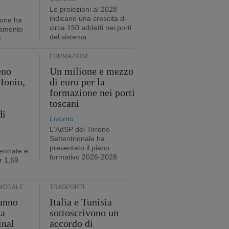
Le proiezioni al 2028
indicano una crescita di
ione ha
circa 150 addetti nei porti
tamento
del sistema
e
FORMAZIONE
eno
Un milione e mezzo
Ionio,
di euro per la
formazione nei porti
toscani
di
Livorno
L'AdSP del Tirreno
Settentrionale ha
presentato il piano
entrate e
formativo 2026-2028
r 1,69
MODALE
TRASPORTI
anno
Italia e Tunisia
ia
sottoscrivono un
inal
accordo di