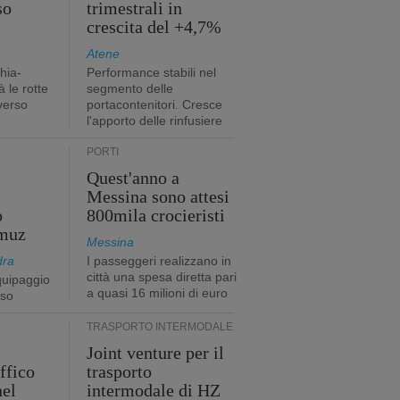
so
trimestrali in
crescita del +4,7%
Atene
hia-
Performance stabili nel
 le rotte
segmento delle
verso
portacontenitori. Cresce
l'apporto delle rinfusiere
PORTI
Quest'anno a
Messina sono attesi
o
800mila crocieristi
rmuz
Messina
dra
I passeggeri realizzano in
città una spesa diretta pari
quipaggio
a quasi 16 milioni di euro
rso
TRASPORTO INTERMODALE
Joint venture per il
affico
trasporto
nel
intermodale di HZ