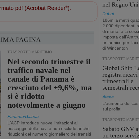
nel Regno Uni
 formato pdf (Acrobat Reader
®
).
Dubai
186mila metri quad
2.000 dipendenti 
di mano: è la cess
imposta dall'Antitr
RIMA PAGINA
britannico per l'ac
di Wincanton
TRASPORTO MARITTIMO
TRASPORTO MARIT
Nel secondo trimestre il
Global Ship L
traffico navale nel
registra ricavi
canale di Panama è
trimestrali e
cresciuto del +9,6%, ma
semestrali rec
si è ridotto
Atene
notevolmente a giugno
L'aumento dei cost
sui profitti
Panamá/Balboa
TRASPORTO MARIT
L'ACP introduce nuove limitazioni al
Sabato GNV at
pescaggio delle navi e non esclude anche
riduzioni del numero giornaliero dei transiti
un terzo servi