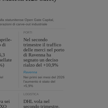
lla statunitense Open Gate Capital,
erazioni di carve-out industriale
PORTI
aprile-
Nel secondo
o di
trimestre il traffico
delle merci nel porto
6,3
di Ravenna ha
nellate
segnato un deciso
2%)
rialzo del +10,9%
Ravenna
del
Nei primi sei mesi del 2026
l'aumento è stato del
+5,9%
LOGISTICA
a sei
DHL vola nel
 GXO
secondo trimestre,