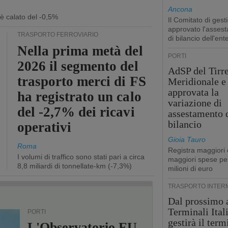
Ancona
 è calato del -0,5%
Il Comitato di gest
approvato l'asses
TRASPORTO FERROVIARIO
di bilancio dell'ent
Nella prima metà del
PORTI
2026 il segmento del
AdSP del Tirr
trasporto merci di FS
Meridionale e 
approvata la
ha registrato un calo
variazione di
del -2,7% dei ricavi
assestamento 
bilancio
operativi
Gioia Tauro
Roma
Registra maggiori 
I volumi di traffico sono stati pari a circa
maggiori spese pe
8,8 miliardi di tonnellate-km (-7,3%)
milioni di euro
TRASPORTO INTER
Dal prossimo 
Terminali Ital
PORTI
gestirà il term
L'Observatorio EU-