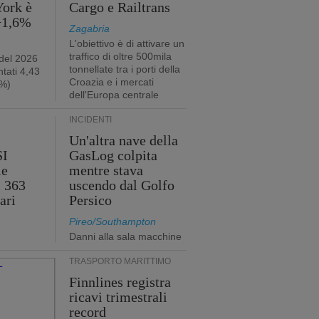
York è
Cargo e Railtrans
 +1,6%
Zagabria
L'obiettivo è di attivare un
traffico di oltre 500mila
 del 2026
tonnellate tra i porti della
tati 4,43
Croazia e i mercati
2%)
dell'Europa centrale
INCIDENTI
Un'altra nave della
SI
GasLog colpita
le
mentre stava
i 363
uscendo dal Golfo
ari
Persico
Pireo/Southampton
Danni alla sala macchine
TRASPORTO MARITTIMO
Finnlines registra
ricavi trimestrali
record