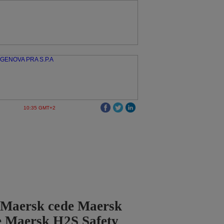
10:35 GMT+2
 Maersk cede Maersk
e Maersk H2S Safety