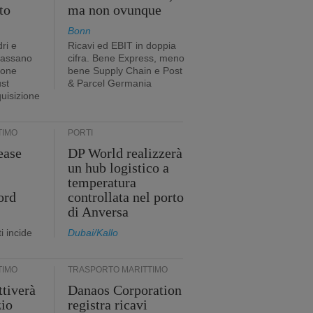
to
ma non ovunque
Bonn
ri e
Ricavi ed EBIT in doppia
passano
cifra. Bene Express, meno
ione
bene Supply Chain e Post
ust
& Parcel Germania
quisizione
TIMO
PORTI
ease
DP World realizzerà
un hub logistico a
temperatura
ord
controllata nel porto
di Anversa
i incide
Dubai/Kallo
TIMO
TRASPORTO MARITTIMO
tiverà
Danaos Corporation
zio
registra ricavi