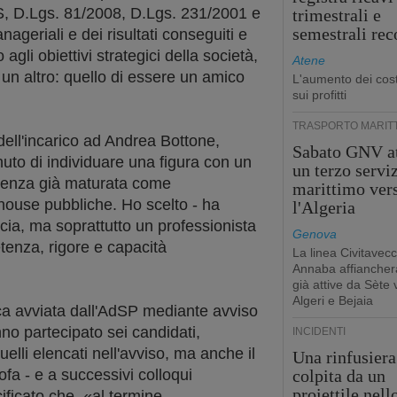
S, D.Lgs. 81/2008, D.Lgs. 231/2001 e
trimestrali e
semestrali rec
nageriali e dei risultati conseguiti e
 agli obiettivi strategici della società,
Atene
un altro: quello di essere un amico
L'aumento dei cost
sui profitti
TRASPORTO MARIT
ell'incarico ad Andrea Bottone,
Sabato GNV at
enuto di individuare una figura con un
un terzo servi
rienza già maturata come
marittimo ver
 house pubbliche. Ho scelto - ha
l'Algeria
cia, ma soprattutto un professionista
Genova
tenza, rigore e capacità
La linea Civitavecc
Annaba affiancherà
già attive da Sète 
Algeri e Bejaia
ca avviata dall'AdSP mediante avviso
no partecipato sei candidati,
INCIDENTI
quelli elencati nell'avviso, ma anche il
Una rinfusiera
ofa - e a successivi colloqui
colpita da un
proiettile nell
ificato che, «al termine