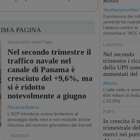
Rosso
Southampton/San'
Il portavoce dei mil
yemeniti ha rivend
l'attacco contro la
RIMA PAGINA
chimichiera “NCC 
TRASPORTO MARITTIMO
LOGISTICA
Nel secondo trimestre il
Nel secondo
traffico navale nel
trimestre i ric
della UPS son
canale di Panama è
aumentati del
cresciuto del +9,6%, ma
Atlanta
si è ridotto
L'utile netto è am
notevolmente a giugno
604 milioni di dolla
(-52,9%)
Panamá/Balboa
PORTI
L'ACP introduce nuove limitazioni al
pescaggio delle navi e non esclude anche
In crescita il t
riduzioni del numero giornaliero dei transiti
trimestrale de
merci nei port
INCIDENTI