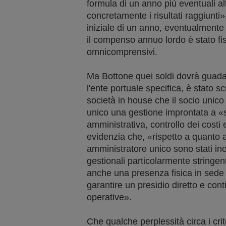
formula di un anno più eventuali alt
concretamente i risultati raggiunti»
iniziale di un anno, eventualmente 
il compenso annuo lordo è stato fi
omnicomprensivi.
Ma Bottone quei soldi dovrà guad
l'ente portuale specifica, è stato s
società in house che il socio unic
unico una gestione improntata a «s
amministrativa, controllo dei costi e
evidenzia che, «rispetto a quanto
amministratore unico sono stati inolt
gestionali particolarmente stringent
anche una presenza fisica in sede 
garantire un presidio diretto e conti
operative».
Che qualche perplessità circa i crit