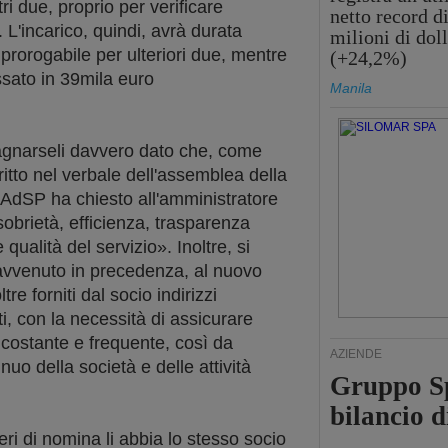
ri due, proprio per verificare
netto record d
. L'incarico, quindi, avrà durata
milioni di doll
prorogabile per ulteriori due, mentre
(+24,2%)
ssato in 39mila euro
Manila
agnarseli davvero dato che, come
critto nel verbale dell'assemblea della
o AdSP ha chiesto all'amministratore
obrietà, efficienza, trasparenza
 qualità del servizio». Inoltre, si
 avvenuto in precedenza, al nuovo
re forniti dal socio indirizzi
i, con la necessità di assicurare
costante e frequente, così da
AZIENDE
nuo della società e delle attività
Gruppo Sp
bilancio d
eri di nomina li abbia lo stesso socio