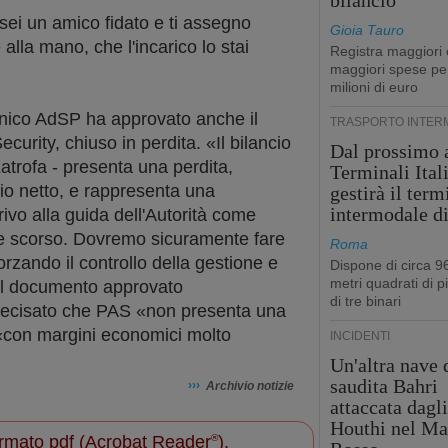
bilancio
 sei un amico fidato e ti assegno
Gioia Tauro
e alla mano, che l'incarico lo stai
Registra maggiori 
maggiori spese pe
milioni di euro
unico AdSP ha approvato anche il
TRASPORTO INTER
ecurity, chiuso in perdita. «Il bilancio
Dal prossimo 
atrofa - presenta una perdita,
Terminali Ital
nio netto, e rappresenta una
gestirà il term
intermodale d
rivo alla guida dell'Autorità come
e scorso. Dovremo sicuramente fare
Roma
orzando il controllo della gestione e
Dispone di circa 9
metri quadrati di p
el documento approvato
di tre binari
recisato che PAS «non presenta una
 «con margini economici molto
INCIDENTI
Un'altra nave 
saudita Bahri
›››
Archivio notizie
attaccata dagl
Houthi nel Ma
 formato pdf (Acrobat Reader
®
).