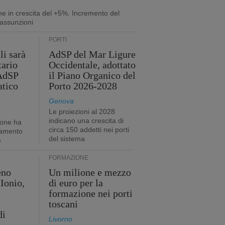
ne in crescita del +5%. Incremento del
assunzioni
PORTI
li sarà
AdSP del Mar Ligure
tario
Occidentale, adottato
'AdSP
il Piano Organico del
atico
Porto 2026-2028
Genova
Le proiezioni al 2028
indicano una crescita di
ione ha
circa 150 addetti nei porti
tamento
del sistema
e
FORMAZIONE
eno
Un milione e mezzo
Ionio,
di euro per la
formazione nei porti
toscani
di
Livorno