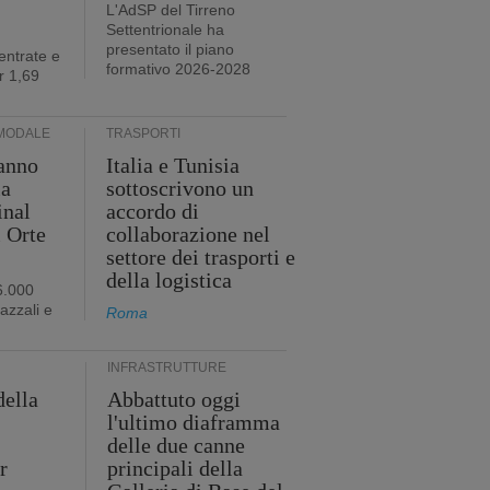
L'AdSP del Tirreno
Settentrionale ha
presentato il piano
entrate e
formativo 2026-2028
r 1,69
MODALE
TRASPORTI
anno
Italia e Tunisia
ia
sottoscrivono un
inal
accordo di
i Orte
collaborazione nel
settore dei trasporti e
della logistica
6.000
iazzali e
Roma
INFRASTRUTTURE
della
Abbattuto oggi
l'ultimo diaframma
i
delle due canne
r
principali della