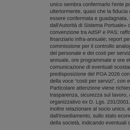
unico sembra confermarlo l'ente por
ulteriormente, quasi che la fiduc
essere confermata e guadagnata, che
dall'Autorità di Sistema Portuale»
convenzione tra AdSP e PAS; raff
finanziario infra-annuale; report per
commissione per il controllo analo
del personale e dei costi per servi
annuale, ore programmate e ore ef
comunicazione di eventuali scostame
predisposizione del POA 2026 con cr
della voce “costi per servizi”, con 
Particolare attenzione viene richie
trasparenza, sicurezza sul lavoro,
organizzativo ex D. Lgs. 231/2001.
inoltre relazionare al socio unico,
dall'insediamento, sullo stato econ
della società, indicando eventuali c