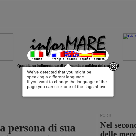
x
Quotidiano indipendente di economia e politica dei trasporti
We've detected that you might be
speaking a different language.
If you want to change the language of the
page you can click one of the flags above.
PORTI
Nel second
na persona di sua
delle mer