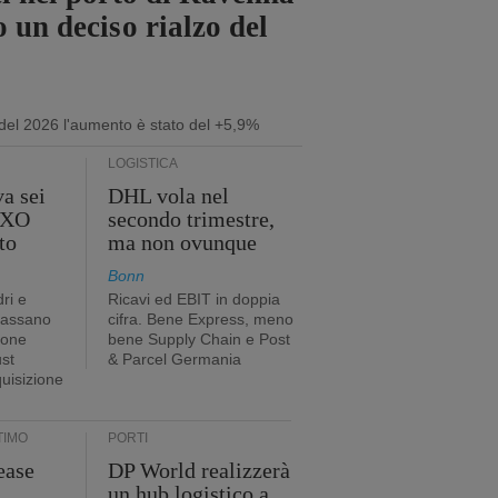
 un deciso rialzo del
 del 2026 l'aumento è stato del +5,9%
LOGISTICA
a sei
DHL vola nel
 GXO
secondo trimestre,
to
ma non ovunque
Bonn
ri e
Ricavi ed EBIT in doppia
passano
cifra. Bene Express, meno
ione
bene Supply Chain e Post
ust
& Parcel Germania
quisizione
TIMO
PORTI
ease
DP World realizzerà
un hub logistico a