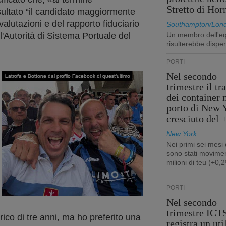
Stretto di Ho
isultato “il candidato maggiormente
valutazioni e del rapporto fiduciario
Southampton/Lon
l'Autorità di Sistema Portuale del
Un membro dell'e
risulterebbe dispe
PORTI
Nel secondo
trimestre il tr
dei container 
porto di New 
cresciuto del
New York
Nei primi sei mesi
sono stati movimen
milioni di teu (+0,
PORTI
Nel secondo
trimestre ICT
rico di tre anni, ma ho preferito una
registra un uti