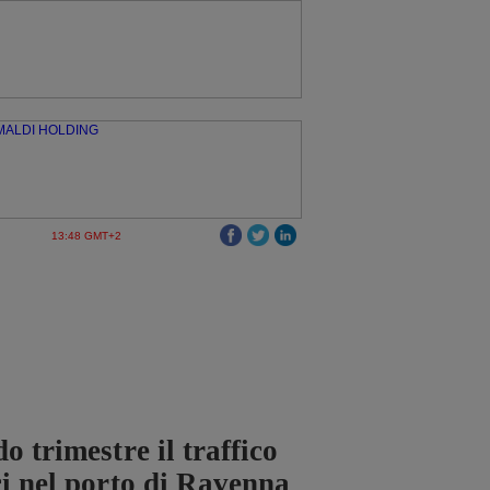
13:48 GMT+2
o trimestre il traffico
ci nel porto di Ravenna