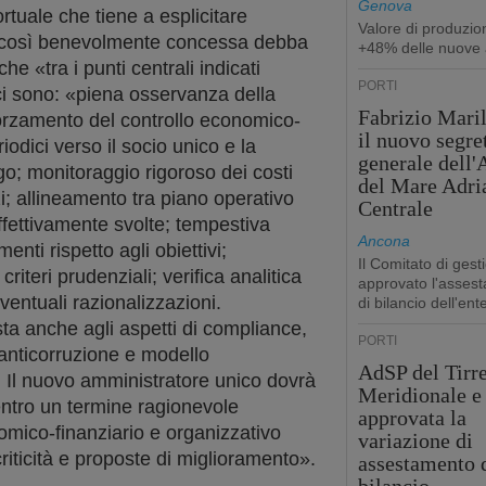
Genova
tuale che tiene a esplicitare
Valore di produzio
ia così benevolmente concessa debba
+48% delle nuove 
 «tra i punti centrali indicati
PORTI
 ci sono: «piena osservanza della
Fabrizio Maril
orzamento del controllo economico-
il nuovo segre
iodici verso il socio unico e la
generale dell
go; monitoraggio rigoroso dei costi
del Mare Adri
zi; allineamento tra piano operativo
Centrale
fettivamente svolte; tempestiva
Ancona
nti rispetto agli obiettivi;
Il Comitato di gest
iteri prudenziali; verifica analitica
approvato l'asses
eventuali razionalizzazioni.
di bilancio dell'ent
sta anche agli aspetti di compliance,
PORTI
 anticorruzione e modello
AdSP del Tirr
 Il nuovo amministratore unico dovrà
Meridionale e 
 entro un termine ragionevole
approvata la
omico-finanziario e organizzativo
variazione di
riticità e proposte di miglioramento».
assestamento 