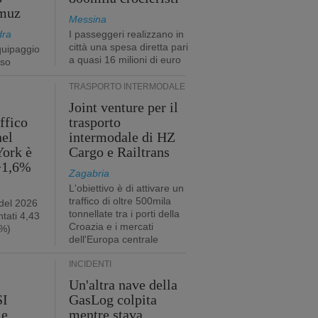
rmuz
Messina
dra
I passeggeri realizzano in
città una spesa diretta pari
quipaggio
a quasi 16 milioni di euro
rso
TRASPORTO INTERMODALE
Joint venture per il
affico
trasporto
nel
intermodale di HZ
York è
Cargo e Railtrans
 +1,6%
Zagabria
L'obiettivo è di attivare un
traffico di oltre 500mila
 del 2026
tonnellate tra i porti della
tati 4,43
Croazia e i mercati
2%)
dell'Europa centrale
INCIDENTI
Un'altra nave della
SI
GasLog colpita
le
mentre stava