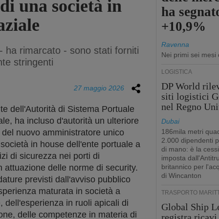
 di una società in
ha segnato
aziale
+10,9%
Ravenna
ha rimarcato - sono stati forniti
Nei primi sei mesi
nte stringenti
LOGISTICA
DP World rilev
27 maggio 2026
siti logistici
nel Regno Uni
te dell'Autorità di Sistema Portuale
le, ha incluso d'autorità un ulteriore
Dubai
a del nuovo amministratore unico
186mila metri quad
2.000 dipendenti 
a società in house dell'ente portuale a
di mano: è la cess
i di sicurezza nei porti di
imposta dall'Antitr
 attuazione delle norme di security.
britannico per l'ac
di Wincanton
dature previsti dall'avviso pubblico
esperienza maturata in società a
TRASPORTO MARIT
dell'esperienza in ruoli apicali di
Global Ship L
one, delle competenze in materia di
registra ricavi