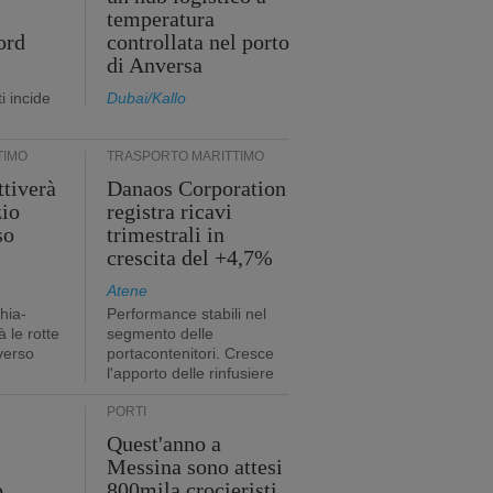
temperatura
ord
controllata nel porto
di Anversa
i incide
Dubai/Kallo
TIMO
TRASPORTO MARITTIMO
tiverà
Danaos Corporation
zio
registra ricavi
so
trimestrali in
crescita del +4,7%
Atene
hia-
Performance stabili nel
 le rotte
segmento delle
verso
portacontenitori. Cresce
l'apporto delle rinfusiere
PORTI
Quest'anno a
Messina sono attesi
o
800mila crocieristi