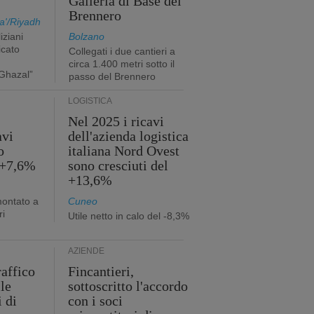
Galleria di Base del
Brennero
a'/Riyadh
iziani
Bolzano
icato
Collegati i due cantieri a
circa 1.400 metri sotto il
Ghazal”
passo del Brennero
LOGISTICA
Nel 2025 i ricavi
avi
dell'azienda logistica
o
italiana Nord Ovest
 +7,6%
sono cresciuti del
+13,6%
montato a
Cuneo
ri
Utile netto in calo del -8,3%
AZIENDE
raffico
Fincantieri,
lle
sottoscritto l'accordo
i di
con i soci