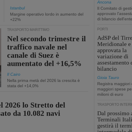
Ancona
Istanbul
Il Comitato di gest
approvato l'asses
Margine operativo lordo in aumento del
di bilancio dell'ent
+22%
PORTI
TRASPORTO MARITTIMO
Nel secondo trimestre il
AdSP del Tirr
Meridionale e 
traffico navale nel
approvata la
canale di Suez è
variazione di
aumentato del +16,5%
assestamento 
bilancio
Il Cairo
Gioia Tauro
Nella prima metà del 2026 la crescita è
Registra maggiori 
stata del +14,0%
maggiori spese pe
milioni di euro
l 2026 lo Stretto del
TRASPORTO INTER
sato da 10.082 navi
Dal prossimo 
Terminali Ital
gestirà il term
intermodale d