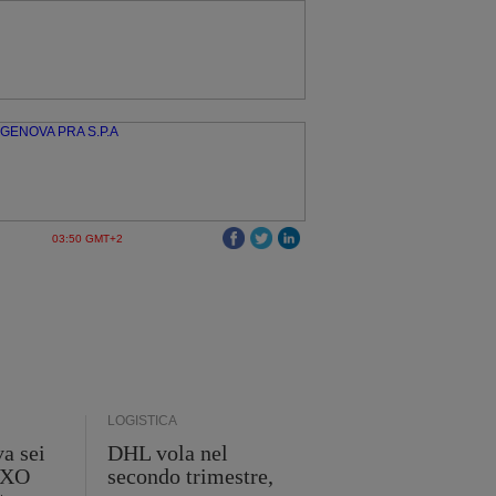
03:50 GMT+2
LOGISTICA
a sei
DHL vola nel
 GXO
secondo trimestre,