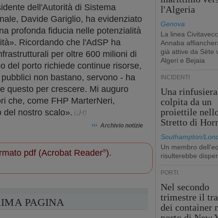
sidente dell'Autorità di Sistema
l'Algeria
onale, Davide Gariglio, ha evidenziato
Genova
na profonda fiducia nelle potenzialità
La linea Civitavecc
nità». Ricordando che l'AdSP ha
Annaba affiancherà
già attive da Sète 
rastrutturali per oltre 600 milioni di
Algeri e Bejaia
o del porto richiede continue risorse,
i pubblici non bastano, servono - ha
INCIDENTI
ome questo per crescere. Mi auguro
Una rinfusiera
ori che, come FHP MarterNeri,
colpita da un
proiettile nell
 del nostro scalo».
Stretto di Ho
›››
Archivio notizie
Southampton/Lon
Un membro dell'e
 formato pdf (Acrobat Reader
®
).
risulterebbe dispe
PORTI
Nel secondo
trimestre il tr
RIMA PAGINA
dei container 
porto di New 