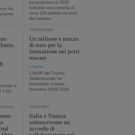
Le proiezioni al 2028
indicano una crescita di
ione ha
circa 150 addetti nei porti
tamento
del sistema
e
FORMAZIONE
eno
Un milione e mezzo
Ionio,
di euro per la
formazione nei porti
toscani
di
Livorno
L'AdSP del Tirreno
Settentrionale ha
presentato il piano
entrate e
formativo 2026-2028
r 1,69
MODALE
TRASPORTI
anno
Italia e Tunisia
ia
sottoscrivono un
inal
accordo di
i Orte
collaborazione nel