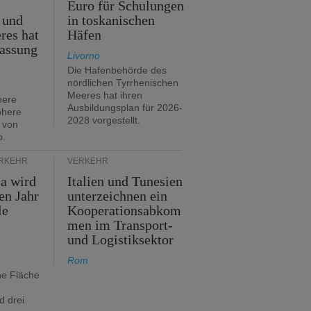
Euro für Schulungen
 und
in toskanischen
res hat
Häfen
assung
Livorno
Die Hafenbehörde des
nördlichen Tyrrhenischen
Meeres hat ihren
here
Ausbildungsplan für 2026-
öhere
2028 vorgestellt.
 von
o.
ERKEHR
VERKEHR
ia wird
Italien und Tunesien
en Jahr
unterzeichnen ein
le
Kooperationsabkom
men im Transport-
und Logistiksektor
Rom
ne Fläche
d drei