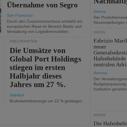
Nachhalti
Übernahme von Segro
Genua
San Francisco
Der Produktionswer
Durch den Zusammenschluss entsteht ein
Neueinstellungen 
europäischer Riese im Bereich Besitz und
Verwaltung von Logistikimmobilien.
HÄFEN
Fabrizio Maril
KREUZFAHRTEN
neuer
Die Umsätze von
Generalsekret
Global Port Holdings
Hafenbehörde
zentralen Adri
stiegen im ersten
Ancona
Halbjahr dieses
Der Verwaltungsrat
Jahres um 27 %.
Budgetanpassung 
Institution genehmi
Istanbul
Bruttobetriebsmarge um 22 % gestiegen
HÄFEN
Die Hafenbeh