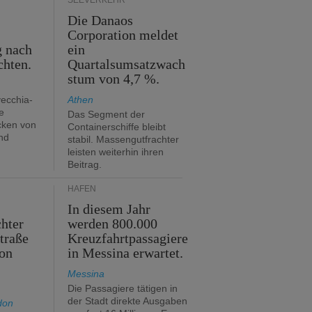
SEEVERKEHR
Die Danaos
n
Corporation meldet
g nach
ein
chten.
Quartalsumsatzwach
stum von 4,7 %.
vecchia-
Athen
e
Das Segment der
cken von
Containerschiffe bleibt
nd
stabil. Massengutfrachter
leisten weiterhin ihren
Beitrag.
HÄFEN
In diesem Jahr
hter
werden 800.000
traße
Kreuzfahrtpassagiere
on
in Messina erwartet.
Messina
Die Passagiere tätigen in
der Stadt direkte Ausgaben
don