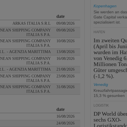
Kopenhagen
Sie werden an da
date
Gate Capital verka
spezialisiert ist.
ARKAS ITALIA S.R.L
09/08/2026
NEAN SHIPPING COMPANY
09/08/2026
HÄFEN
ITALIA S.P.A.
Im zweiten Qu
NEAN SHIPPING COMPANY
10/08/2026
(April bis Juni
ITALIA S.P.A.
wurden im Ha
R.L. - AGENZIA MARITTIMA
13/08/2026
von Venedig 6
NEAN SHIPPING COMPANY
16/08/2026
ITALIA S.P.A.
Millionen To
Güter umgesc
R.L. - AGENZIA MARITTIMA
21/08/2026
(-1,2 %).
NEAN SHIPPING COMPANY
23/08/2026
ITALIA S.P.A.
Venedig
NEAN SHIPPING COMPANY
31/08/2026
Kreuzfahrtpassag
ITALIA S.P.A.
15,3 % gesunken
LOGISTIK
date
DP World übe
16/08/2026
sechs GXO-
24/08/2026
Logistikstando