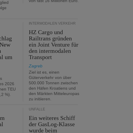
von fast 16 Millionen Euro.
glied
olge
INTERMODALEN VERKEHR
HZ Cargo und
chlag
Railtrans gründen
 New
ein Joint Venture für
m
den intermodalen
al um
Transport
Zagreb
Ziel ist es, einen
Güterverkehr von über
hs
500.000 Tonnen zwischen
es 2026
den Häfen Kroatiens und
onen TEU
den Märkten Mitteleuropas
,2 %).
zu initiieren.
UNFÄLLE
im
Ein weiteres Schiff
al
der GasLog-Klasse
wurde beim