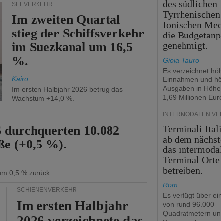
des südlichen
SEEVERKEHR
Tyrrhenischen
Im zweiten Quartal
Ionischen Mee
stieg der Schiffsverkehr
die Budgetanp
im Suezkanal um 16,5
genehmigt.
%.
Gioia Tauro
Es verzeichnet hö
Kairo
Einnahmen und h
Ausgaben in Höhe
Im ersten Halbjahr 2026 betrug das
1,69 Millionen Eur
Wachstum +14,0 %.
INTERMODALEN V
6 durchquerten 10.082
Terminali Ital
ab dem nächst
ße (+0,5 %).
das intermoda
Terminal Orte
betreiben.
 um 0,5 % zurück.
Rom
SCHIENENVERKEHR
Es verfügt über ei
Im ersten Halbjahr
von rund 96.000
Quadratmetern un
2026 verzeichnete das