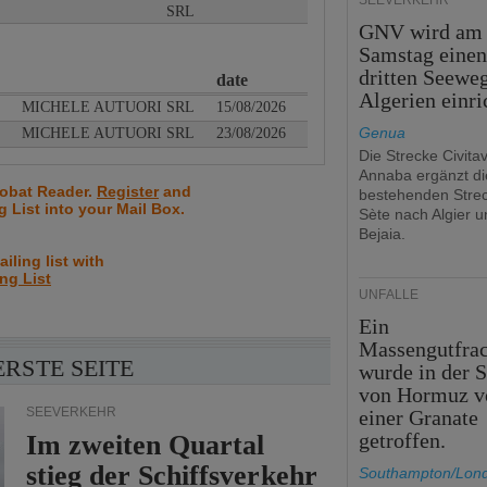
SEEVERKEHR
SRL
GNV wird am
Samstag eine
dritten Seewe
date
Algerien einri
MICHELE AUTUORI SRL
15/08/2026
Genua
MICHELE AUTUORI SRL
23/08/2026
Die Strecke Civita
Annaba ergänzt di
robat Reader.
Register
and
bestehenden Stre
ng List into your Mail Box.
Sète nach Algier u
Bejaia.
iling list with
ing List
UNFÄLLE
Ein
Massengutfrac
ERSTE SEITE
wurde in der S
von Hormuz v
SEEVERKEHR
einer Granate
getroffen.
Im zweiten Quartal
stieg der Schiffsverkehr
Southampton/Lon