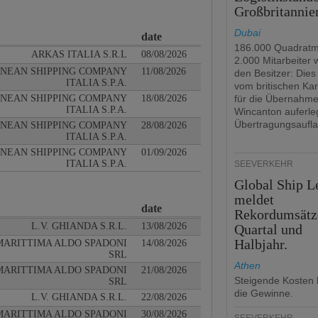
Großbritannie
Dubai
date
186.000 Quadratm
ARKAS ITALIA S.R.L
08/08/2026
2.000 Mitarbeiter
NEAN SHIPPING COMPANY
11/08/2026
den Besitzer: Dies 
ITALIA S.P.A.
vom britischen Kar
NEAN SHIPPING COMPANY
18/08/2026
für die Übernahm
ITALIA S.P.A.
Wincanton auferle
Übertragungsaufla
NEAN SHIPPING COMPANY
28/08/2026
ITALIA S.P.A.
NEAN SHIPPING COMPANY
01/09/2026
ITALIA S.P.A.
SEEVERKEHR
Global Ship L
meldet
date
Rekordumsätz
L.V. GHIANDA S.R.L.
13/08/2026
Quartal und
Halbjahr.
MARITTIMA ALDO SPADONI
14/08/2026
SRL
Athen
MARITTIMA ALDO SPADONI
21/08/2026
Steigende Kosten 
SRL
die Gewinne.
L.V. GHIANDA S.R.L.
22/08/2026
MARITTIMA ALDO SPADONI
30/08/2026