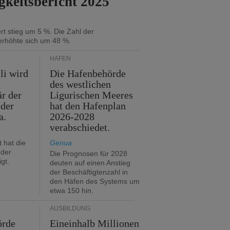
gkeitsbericht 2025
t stieg um 5 %. Die Zahl der
erhöhte sich um 48 %.
HÄFEN
li wird
Die Hafenbehörde
des westlichen
är der
Ligurischen Meeres
 der
hat den Hafenplan
a.
2026-2028
verabschiedet.
 hat die
Genua
der
Die Prognosen für 2028
gt.
deuten auf einen Anstieg
der Beschäftigtenzahl in
den Häfen des Systems um
etwa 150 hin.
AUSBILDUNG
örde
Eineinhalb Millionen