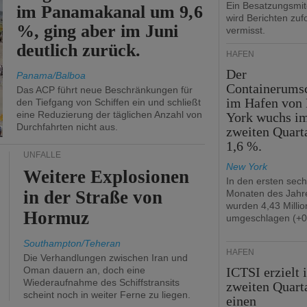
Ein Besatzungsmit
im Panamakanal um 9,6
wird Berichten zuf
%, ging aber im Juni
vermisst.
deutlich zurück.
HÄFEN
Der
Panama/Balboa
Containerums
Das ACP führt neue Beschränkungen für
im Hafen von
den Tiefgang von Schiffen ein und schließt
eine Reduzierung der täglichen Anzahl von
York wuchs i
Durchfahrten nicht aus.
zweiten Quart
1,6 %.
UNFÄLLE
New York
Weitere Explosionen
In den ersten sec
in der Straße von
Monaten des Jahr
wurden 4,43 Milli
Hormuz
umgeschlagen (+0
Southampton/Teheran
HÄFEN
Die Verhandlungen zwischen Iran und
Oman dauern an, doch eine
ICTSI erzielt 
Wiederaufnahme des Schiffstransits
zweiten Quart
scheint noch in weiter Ferne zu liegen.
einen