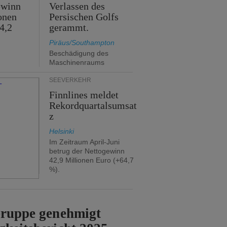
ewinn
Verlassen des
onen
Persischen Golfs
4,2
gerammt.
Piräus/Southampton
Beschädigung des
Maschinenraums
SEEVERKEHR
Finnlines meldet
Rekordquartalsumsat
z
Helsinki
Im Zeitraum April-Juni
betrug der Nettogewinn
42,9 Millionen Euro (+64,7
%).
Gruppe genehmigt