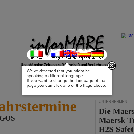
x
Unabhängige Zeitung zu Wirtschaft und Verkehrspolitik
We've detected that you might be
speaking a different language.
If you want to change the language of the
page you can click one of the flags above.
ahrstermine
UNTERNEHMEN
Die Maers
LAGOS
Maersk T
H2S Safet