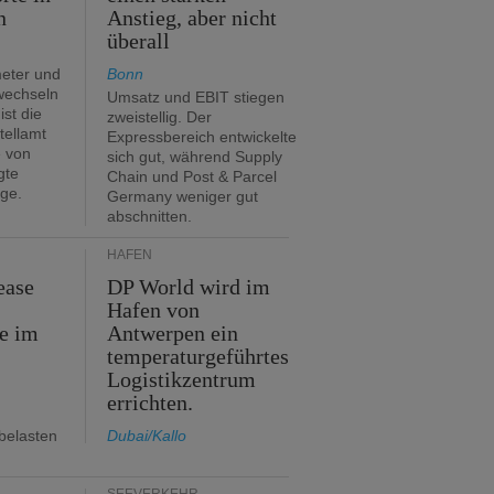
n
Anstieg, aber nicht
überall
eter und
Bonn
 wechseln
Umsatz und EBIT stiegen
ist die
zweistellig. Der
tellamt
Expressbereich entwickelte
e von
sich gut, während Supply
gte
Chain und Post & Parcel
ge.
Germany weniger gut
abschnitten.
HÄFEN
ease
DP World wird im
Hafen von
e im
Antwerpen ein
temperaturgeführtes
Logistikzentrum
errichten.
belasten
Dubai/Kallo