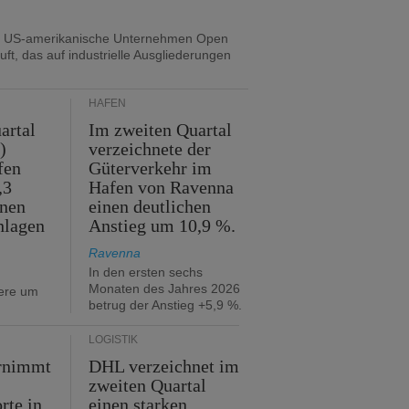
s US-amerikanische Unternehmen Open
uft, das auf industrielle Ausgliederungen
HÄFEN
artal
Im zweiten Quartal
)
verzeichnete der
fen
Güterverkehr im
,3
Hafen von Ravenna
nnen
einen deutlichen
hlagen
Anstieg um 10,9 %.
Ravenna
In den ersten sechs
Monaten des Jahres 2026
iere um
betrug der Anstieg +5,9 %.
LOGISTIK
rnimmt
DHL verzeichnet im
zweiten Quartal
rte in
einen starken