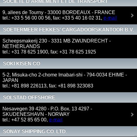
SOCIETE D'ARMEMENT ET DE TRANSPORT
(SOCATRA)
9, allees de Tourny - 33000 BORDEAUX - FRANCE
tel.: +33 5 56 00 00 56, fax: +33 5 40 16 02 31,
e-mail
SOETERMEER FEKKES' CARGADOORSKANTOOR B.V.
Scheepsmakerij 230 - 3331 MB ZWIJNDRECHT -
NETHERLANDS
tel.: +31 78 625 1900, fax: +31 78 625 1925
SOKI KISEN CO
5-2, Misuka-cho 2-chome Imabari-shi - 794-0034 EHIME -
JAPAN
tel.: +81 898 226113, fax: +81 898 323083
SOLSTAD OFFSHORE
Nesavegen 39 4280 - P.O. Box. 13 4297 -
SKUDENESHAVN - NORWAY
tel.: +47 52 85 65 00,
e-mail
SONAY SHIPPING CO. LTD.