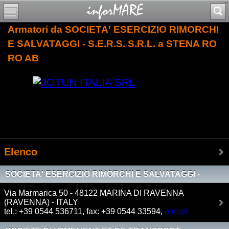
Armatori da SOCIETA' ESERCIZIO RIMORCHI
E SALVATAGGI - S.E.R.S. S.R.L. a STENA RO
RO AB
Elenco
SOCIETA' ESERCIZIO RIMORCHI E SALVATAGGI -
S.E.R.S. S.R.L.
Via Marmarica 50 - 48122 MARINA DI RAVENNA
(RAVENNA) - ITALY
tel.: +39 0544 536711, fax: +39 0544 33594,
e-mail