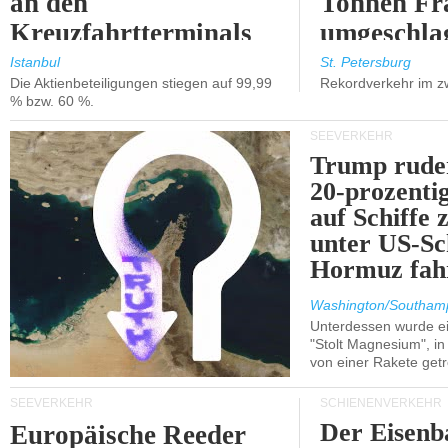
an den
Tonnen Fr
Kreuzfahrtterminals
umgeschla
in Kusadasi und
%).
Istanbul
St. Petersburg
Die Aktienbeteiligungen stiegen auf 99,99
Rekordverkehr im z
Lissabon.
% bzw. 60 %.
SEEVERKEHR
Trump ruder
20-prozenti
auf Schiffe 
unter US-Sc
Hormuz fah
Washington/Southam
Unterdessen wurde ein
"Stolt Magnesium", i
von einer Rakete getr
SEEVERKEHR
SCHIENENVERKEHR
Der Eisenb
Europäische Reeder