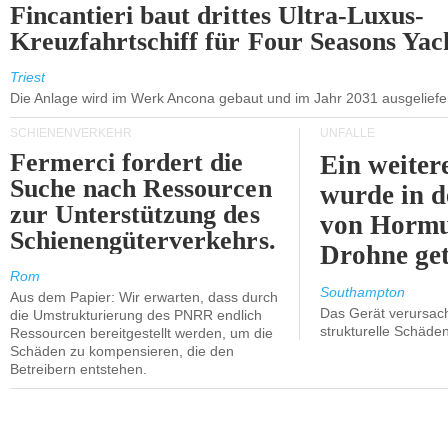
Fincantieri baut drittes Ultra-Luxus-
Kreuzfahrtschiff für Four Seasons Yac
Triest
Die Anlage wird im Werk Ancona gebaut und im Jahr 2031 ausgeliefer
SCHIENENVERKEHR
UNFÄLLE
Fermerci fordert die
Ein weiter
Suche nach Ressourcen
wurde in d
zur Unterstützung des
von Hormu
Schienengüterverkehrs.
Drohne get
Rom
Southampton
Aus dem Papier: Wir erwarten, dass durch
Das Gerät verursach
die Umstrukturierung des PNRR endlich
strukturelle Schäden
Ressourcen bereitgestellt werden, um die
Schäden zu kompensieren, die den
Betreibern entstehen.