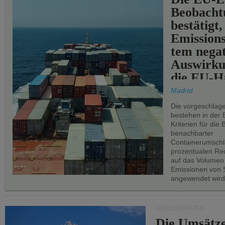
Beobachtu
bestätigt,
Emissions
tem negat
Auswirku
die EU-Hä
Madrid
Die vorgeschlag
bestehen in der 
Kriterien für di
benachbarter
Containerumschl
prozentualen Red
auf das Volumen
Emissionen von S
angewendet wird
KREUZFAHRTEN
Die Umsätze