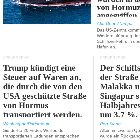
von Hormu
angegriffen.
Abu Dhabi/Tampa
Das US-Zentralkomma
Wiedereinführung der
Schiffsverkehrs in un
Häfen an.
SEEVERKEHR
SEEVERKEHR
Trump kündigt eine
Der Schiff
Steuer auf Waren an,
der Straße
die durch die von den
Malakka 
USA geschützte Straße
Singapur s
von Hormus
Halbjahres
transportiert werden.
um 3,7 %.
Washington/Portsmouth
Port Klang
Sie dürfte 20 % des Wertes der
Allein im zweiten Qu
transportierten Ladungen entsprechen.
wurde ein Rückgang