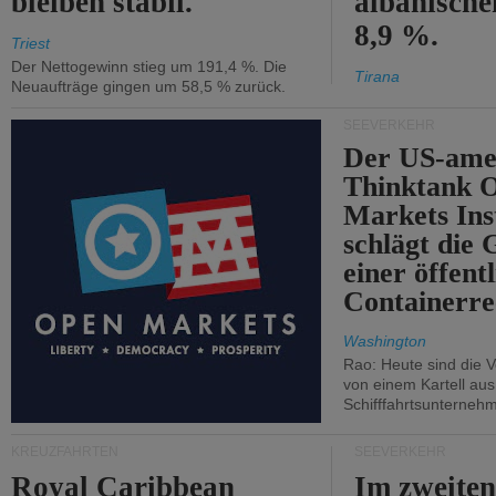
bleiben stabil.
albanisch
8,9 %.
Triest
Der Nettogewinn stieg um 191,4 %. Die
Tirana
Neuaufträge gingen um 58,5 % zurück.
SEEVERKEHR
Der US-ame
Thinktank 
Markets Ins
schlägt die
einer öffent
Containerre
Washington
Rao: Heute sind die V
von einem Kartell au
Schifffahrtsunterneh
KREUZFAHRTEN
SEEVERKEHR
Royal Caribbean
Im zweiten