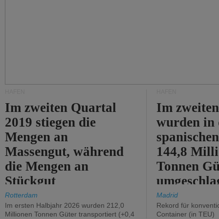
HÄFEN
HÄFEN
Im zweiten Quartal
Im zweiten
2019 stiegen die
wurden in
Mengen an
spanische
Massengut, während
144,8 Mill
die Mengen an
Tonnen Gü
Stückgut
umgeschla
zurückgingen.
%).
Rotterdam
Madrid
Im ersten Halbjahr 2026 wurden 212,0
Rekord für konventi
Millionen Tonnen Güter transportiert (+0,4
Container (in TEU)