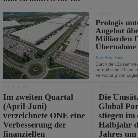
Durchfahrt der Straße
LOGISTIK
von Hormuz.
Prologis unt
Angebot übe
Milliarden 
Übernahme 
San Francisco
Durch den Zusammens
europäischer Riese i
Verwaltung von Logist
SEEVERKEHR
KREUZFAHRTEN
Im zweiten Quartal
Die Umsät
(April-Juni)
Global Por
verzeichnete ONE eine
stiegen im 
Verbesserung der
Halbjahr d
finanziellen
Jahres um