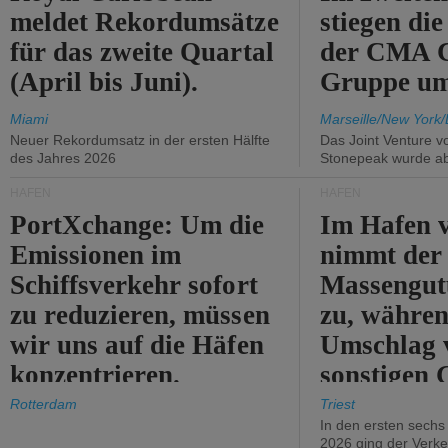
meldet Rekordumsätze
stiegen di
für das zweite Quartal
der CMA
(April bis Juni).
Gruppe um
Miami
Marseille/New York/
Neuer Rekordumsatz in der ersten Hälfte
Das Joint Venture v
des Jahres 2026
Stonepeak wurde a
HÄFEN
HÄFEN
PortXchange: Um die
Im Hafen v
Emissionen im
nimmt der
Schiffsverkehr sofort
Massengut
zu reduzieren, müssen
zu, währen
wir uns auf die Häfen
Umschlag 
konzentrieren.
sonstigen 
abnimmt.
Rotterdam
Triest
In den ersten sech
2026 ging der Verk