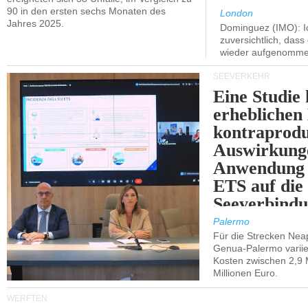
90 in den ersten sechs Monaten des
London
Jahres 2025.
Dominguez (IMO): Ic
zuversichtlich, das
wieder aufgenomme
SEEVERKEHR
Eine Studie 
erheblichen
kontraprodu
Auswirkung
Anwendung 
ETS auf die
Seeverbindu
Westsizilien
Palermo
Für die Strecken Nea
Genua-Palermo variier
Kosten zwischen 2,9 
Millionen Euro.
WERFTEN