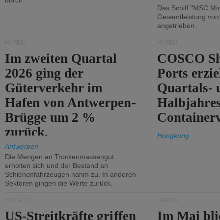
durch.
Das Schiff "MSC Mir
Gesamtleistung vo
angetrieben.
HÄFEN
HÄFEN
Im zweiten Quartal
COSCO Sh
2026 ging der
Ports erzie
Güterverkehr im
Quartals- 
Hafen von Antwerpen-
Halbjahre
Brügge um 2 %
Container
zurück.
Hongkong
Antwerpen
Die Mengen an Trockenmassengut
erholten sich und der Bestand an
Schienenfahrzeugen nahm zu. In anderen
Sektoren gingen die Werte zurück.
UNFÄLLE
HÄFEN
US-Streitkräfte griffen
Im Mai bli