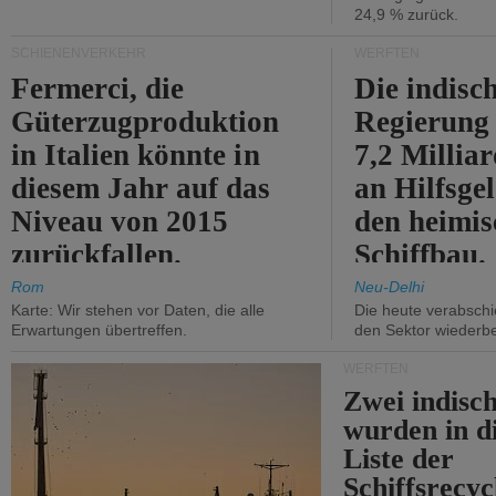
24,9 % zurück.
SCHIENENVERKEHR
WERFTEN
Fermerci, die
Die indisc
Güterzugproduktion
Regierung
in Italien könnte in
7,2 Millia
diesem Jahr auf das
an Hilfsge
Niveau von 2015
den heimi
zurückfallen.
Schiffbau.
Rom
Neu-Delhi
Karte: Wir stehen vor Daten, die alle
Die heute verabschie
Erwartungen übertreffen.
den Sektor wiederb
WERFTEN
Zwei indisc
wurden in d
Liste der
Schiffsrecyc