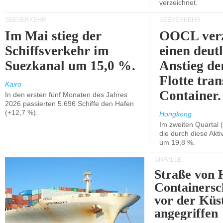
verzeichnet.
SEEVERKEHR
SEEVERKEHR
Im Mai stieg der
OOCL verz
Schiffsverkehr im
einen deut
Suezkanal um 15,0 %.
Anstieg de
Flotte tran
Kairo
Container.
In den ersten fünf Monaten des Jahres
2026 passierten 5.696 Schiffe den Hafen
(+12,7 %).
Hongkong
Im zweiten Quartal (
die durch diese Akti
um 19,8 %.
UNFÄLLE
Straße von 
Containersc
vor der Kü
angegriffen