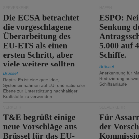
Kritik.
SEEVERKEHR
HÄFEN
Die ECSA betrachtet
ESPO: Nei
die vorgeschlagene
Senkung d
Überarbeitung des
Antragssc
EU-ETS als einen
5.000 auf
ersten Schritt, aber
Schiffe.
viele weitere sollten
Brüssel
folgen.
Anerkennung für M
Brüssel
Reduzierung auswe
Raptis: Es ist eine gute Idee,
Schiffsanläufe
Systemeinnahmen auf EU- und nationaler
Ebene zur Unterstützung nachhaltiger
Kraftstoffe zu verwenden.
VERKEHR
SEEVERKEHR
T&E begrüßt einige
Für Assarm
neue Vorschläge aus
der Vorsch
Brüssel für das EU-
Kommissi