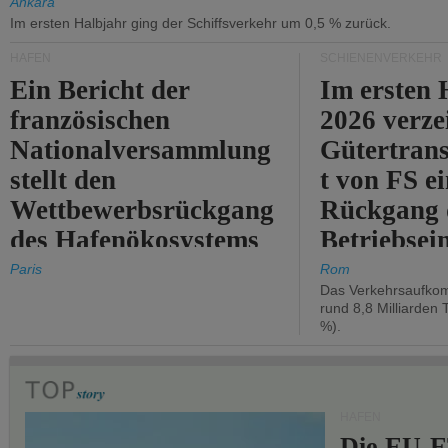
Ankara
Im ersten Halbjahr ging der Schiffsverkehr um 0,5 % zurück.
HÄFEN
SCHIENENVERKEHR
Ein Bericht der
Im ersten 
französischen
2026 verze
Nationalversammlung
Gütertran
stellt den
t von FS e
Wettbewerbsrückgang
Rückgang 
des Hafenökosystems
Betriebse
des Staates fest.
um 2,7 %.
Paris
Rom
Das Verkehrsaufkom
rund 8,8 Milliarden 
%).
HÄFEN
Die EU-E