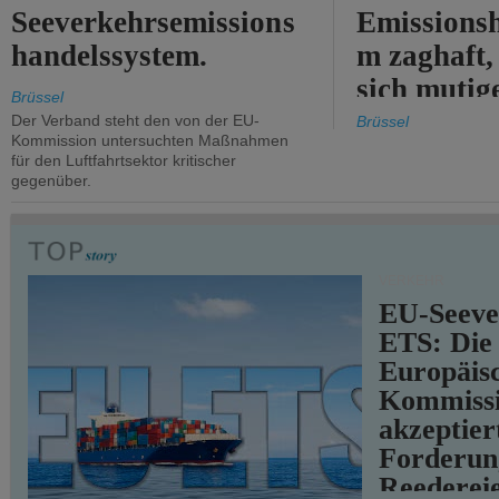
Seeverkehrsemissions
Emissionsh
handelssystem.
m zaghaft, 
sich mutig
Brüssel
Maßnahmen
Der Verband steht den von der EU-
Brüssel
Kommission untersuchten Maßnahmen
für den Luftfahrtsektor kritischer
gegenüber.
VERKEHR
EU-Seeve
ETS: Die
Europäis
Kommiss
akzeptier
Forderun
Reederei