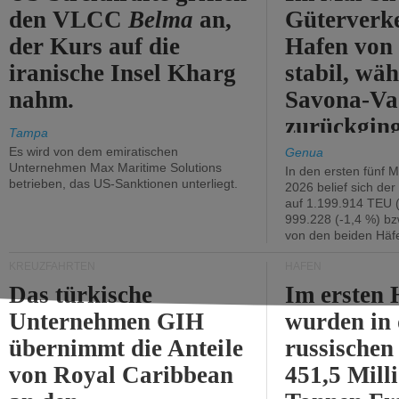
den VLCC
Belma
an,
Güterverk
der Kurs auf die
Hafen von
iranische Insel Kharg
stabil, wäh
nahm.
Savona-Va
zurückging
Tampa
Es wird von dem emiratischen
Genua
Unternehmen Max Maritime Solutions
In den ersten fünf 
betrieben, das US-Sanktionen unterliegt.
2026 belief sich de
auf 1.199.914 TEU 
999.228 (-1,4 %) bz
von den beiden Häfe
KREUZFAHRTEN
HÄFEN
Das türkische
Im ersten 
Unternehmen GIH
wurden in
übernimmt die Anteile
russischen
von Royal Caribbean
451,5 Mill