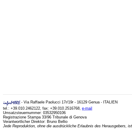
- Via Raffaele Paolucci 17r/19r - 16129 Genua - ITALIEN
tel.: +39.010.2462122, fax: +39.010.2516768,
e-mail
Umsatzsteuernummer: 03532950106
Registrazione Stampa 33/96 Tribunale di Genova
Verantwortlicher Direktor: Bruno Bellio
Jede Reproduktion, ohne die ausdrückliche Erlaubnis des Herausgebers, ist