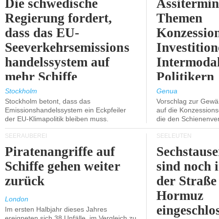
Die schwedische
Assitermin
Regierung fordert,
Themen
dass das EU-
Konzessio
Seeverkehrsemissions
Investitio
handelssystem auf
Intermodal
mehr Schiffe
Politikern
ausgeweitet wird.
näherbring
Stockholm
Genua
Stockholm betont, dass das
Vorschlag zur Gewä
Emissionshandelssystem ein Eckpfeiler
auf die Konzessions
der EU-Klimapolitik bleiben muss.
die den Schienenve
SEERÄUBEREI
SEELEUTEN
Piratenangriffe auf
Sechstause
Schiffe gehen weiter
sind noch 
zurück
der Straße
Hormuz
London
eingeschlo
Im ersten Halbjahr dieses Jahres
ereigneten sich 38 Unfälle, im Vergleich zu