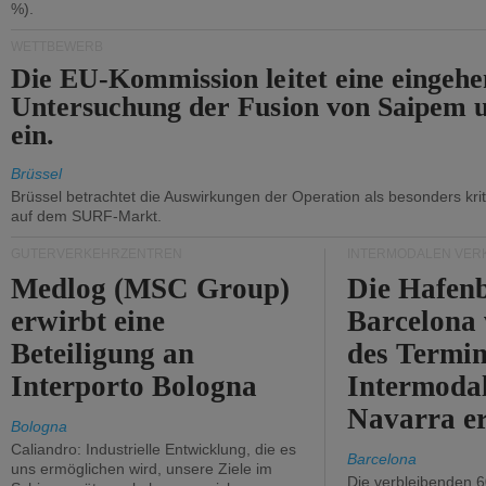
%).
WETTBEWERB
Die EU-Kommission leitet eine eingeh
Untersuchung der Fusion von Saipem 
ein.
Brüssel
Brüssel betrachtet die Auswirkungen der Operation als besonders kri
auf dem SURF-Markt.
GÜTERVERKEHRZENTREN
INTERMODALEN VER
Medlog (MSC Group)
Die Hafen
erwirbt eine
Barcelona
Beteiligung an
des Termin
Interporto Bologna
Intermodal
Navarra e
Bologna
Caliandro: Industrielle Entwicklung, die es
Barcelona
uns ermöglichen wird, unsere Ziele im
Die verbleibenden 6