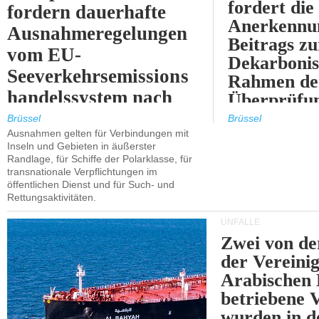
fordert die
fordern dauerhafte
Anerkennun
Ausnahmeregelungen
Beitrags zu
vom EU-
Dekarbonis
Seeverkehrsemissions
Rahmen de
handelssystem nach
Überprüfun
2030.
ETS.
Brüssel
Brüssel
Ausnahmen gelten für Verbindungen mit
Inseln und Gebieten in äußerster
Randlage, für Schiffe der Polarklasse, für
transnationale Verpflichtungen im
öffentlichen Dienst und für Such- und
Rettungsaktivitäten.
UNFÄLLE
Zwei von 
der Vereini
Arabischen
betriebene
wurden in d