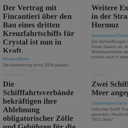
Der Vertrag mit
Weitere Ex
Fincantieri über den
in der Str
Bau eines dritten
Hormuz
Kreuzfahrtschiffs für
Southampton/Teher
Crystal ist nun in
Die Verhandlungen 
Oman dauern an, d
Kraft.
Wiederaufnahme des 
scheint noch in weit
Monaco/Miami
Die Auslieferung ist für 2034 geplant.
SEEVERKEHR
UNFÄLLE
Die
Zwei Schif
Schifffahrtsverbände
Meer angeg
bekräftigen ihre
Southampton/San'a'
Ablehnung
Indisches Schiff "Fa
gesunken, Houthis b
obligatorischer Zölle
"NCC Wafa"
und Gebühren für die