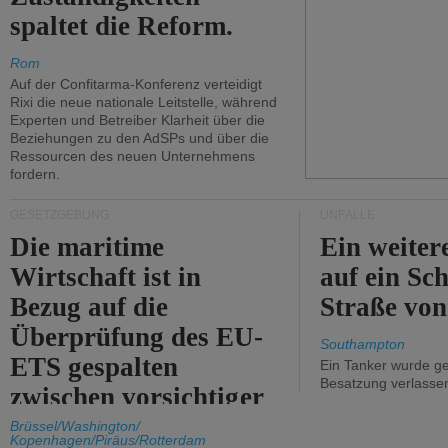
spaltet die Reform.
Rom
Auf der Confitarma-Konferenz verteidigt
Rixi die neue nationale Leitstelle, während
Experten und Betreiber Klarheit über die
Beziehungen zu den AdSPs und über die
Ressourcen des neuen Unternehmens
fordern.
GESETZGEBUNG
UNFÄLLE
Die maritime
Ein weiter
Wirtschaft ist in
auf ein Sch
Bezug auf die
Straße vo
Überprüfung des EU-
Southampton
ETS gespalten
Ein Tanker wurde ge
Besatzung verlasse
zwischen vorsichtiger
Unterstützung und
Brüssel/Washington/
Kopenhagen/Piräus/Rotterdam