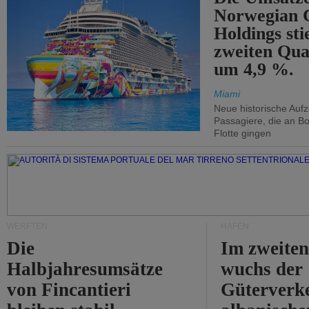
Norwegian C
Holdings sti
zweiten Qua
um 4,9 %.
Miami
Neue historische Auf
Passagiere, die an Bo
Flotte gingen
WERFTEN
HÄFEN
Die
Im zweiten
Halbjahresumsätze
wuchs der
von Fincantieri
Güterverke