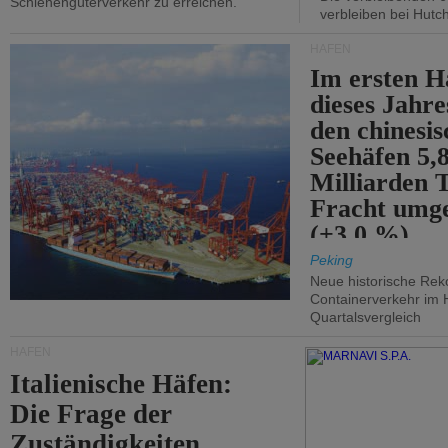
Schienengüterverkehr zu erreichen.
verbleiben bei Hutch
HÄFEN
Im ersten H
dieses Jahr
den chinesi
Seehäfen 5,
Milliarden 
Fracht umg
(+3,0 %).
Peking
Neue historische Rek
Containerverkehr im 
Quartalsvergleich
HÄFEN
Italienische Häfen:
Die Frage der
Zuständigkeiten