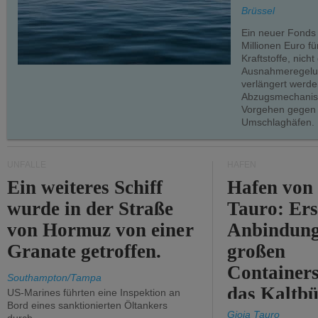
teilweise.
Brüssel
Ein neuer Fonds
Millionen Euro f
Kraftstoffe, nich
Ausnahmeregelun
verlängert werde
Abzugsmechanism
Vorgehen gegen
Umschlaghäfen.
UNFÄLLE
HÄFEN
Ein weiteres Schiff
Hafen von
wurde in der Straße
Tauro: Ers
von Hormuz von einer
Anbindung
Granate getroffen.
großen
Containers
Southampton/Tampa
das Kaltbü
US-Marines führten eine Inspektion an
Bord eines sanktionierten Öltankers
Gioia Tauro