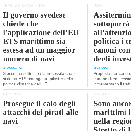
TRASPORTO MARITTIMO
PORTI
Il governo svedese
Assitermin
chiede che
sottoporrà
l'applicazione dell'EU
all'attenzi
ETS marittimo sia
politica i 
estesa ad un maggior
canoni con
numero di navi
degli inves
dell'inter
Stoccolma
Genova
Stoccolma sottolinea la necessità che il
Proposta per conced
sistema ETS rimanga un pilastro della
canone di concessio
politica climatica dell'UE
incrementano il traff
PIRATERIA
MARITTIMI
Prosegue il calo degli
Sono ancor
attacchi dei pirati alle
marittimi 
navi
nella regio
Stretto di