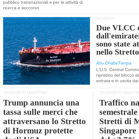
pubblico transnazionali e per le attività di
ricerca e soccorso
INCIDENTI
Due VLCC o
dall'emira
sono state a
nello Stret
Abu Dhabi/Tampa
L'U.S. Central Comma
ripristino del blocco de
entrata e in uscita dai 
TRASPORTO MARITTIMO
TRASPORTO MARITTI
Trump annuncia una
Traffico n
tassa sulle merci che
semestrale
attraversano lo Stretto
Stretti di 
di Hormuz protette
Singapore 