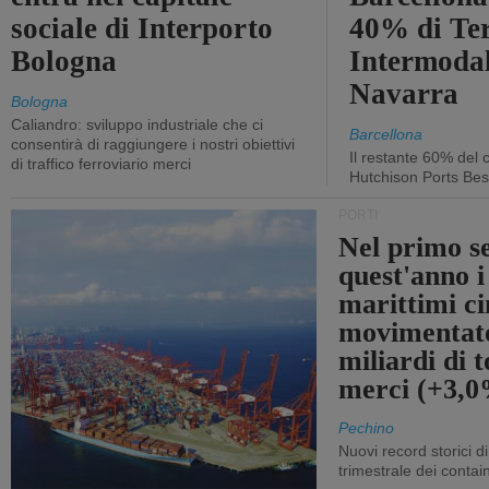
sociale di Interporto
40% di Te
Bologna
Intermodal
Navarra
Bologna
Caliandro: sviluppo industriale che ci
Barcellona
consentirà di raggiungere i nostri obiettivi
Il restante 60% del c
di traffico ferroviario merci
Hutchison Ports Bes
PORTI
Nel primo s
quest'anno i
marittimi ci
movimentato
miliardi di t
merci (+3,
Pechino
Nuovi record storici di
trimestrale dei contai