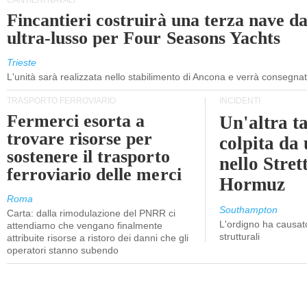
CANTIERI NAVALI
Fincantieri costruirà una terza nave d
ultra-lusso per Four Seasons Yachts
Trieste
L'unità sarà realizzata nello stabilimento di Ancona e verrà consegna
TRASPORTO FERROVIARIO
INCIDENTI
Fermerci esorta a
Un'altra t
trovare risorse per
colpita da
sostenere il trasporto
nello Stret
ferroviario delle merci
Hormuz
Roma
Southampton
Carta: dalla rimodulazione del PNRR ci
L'ordigno ha causato
attendiamo che vengano finalmente
strutturali
attribuite risorse a ristoro dei danni che gli
operatori stanno subendo