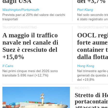
dagli USA
del +3,7%
Washington/Portsmouth
Port Klang
Prevista pari al 20% del valore dei carichi
Nel solo secondo tr
trasportati
è stato registrato u
TRASPORTO MARITTIMO
TRASPORTO MARITTI
A maggio il traffico
OOCL regi
navale nel canale di
forte aume
Suez è cresciuto del
container 
+15,0%
dalla flott
Il Cairo
Hong Kong
Nei primi cinque mesi del 2026 sono
Nel trimestre aprile-
transitate 5.696 navi (+12,7%)
generati da questa at
del +19,8%
INCIDENTI
Stretto di 
portacontain
attaccata nei