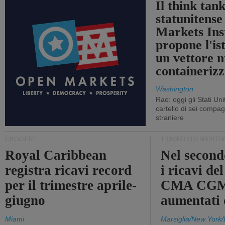
Il think tan
statunitens
Markets Ins
propone l'is
un vettore 
containerizz
Washington
Rao: oggi gli Stati Un
cartello di sei compa
straniere
CROCIERE
TRASPORTO MARITTI
Royal Caribbean
Nel second
registra ricavi record
i ricavi de
per il trimestre aprile-
CMA CGM
giugno
aumentati
Miami
Marsiglia/New York/