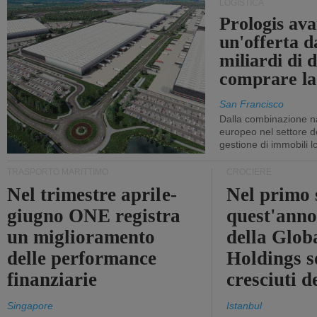
LOGISTICA
Prologis av
un'offerta d
miliardi di d
comprare la
San Francisco
Dalla combinazione n
europeo nel settore de
gestione di immobili lo
TRASPORTO MARITTIMO
CROCIERE
Nel trimestre aprile-
Nel primo 
giugno ONE registra
quest'anno 
un miglioramento
della Glob
delle performance
Holdings 
finanziarie
cresciuti 
Singapore
Istanbul