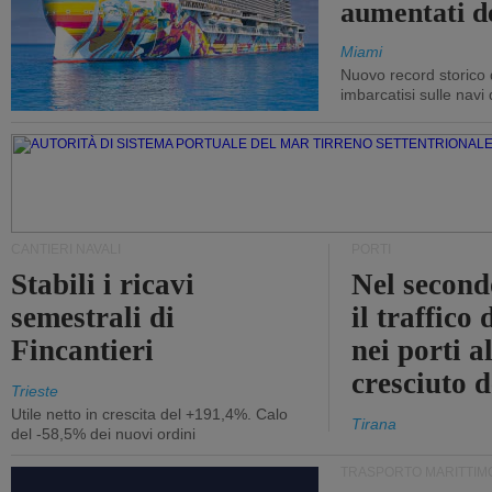
aumentati d
Miami
Nuovo record storico 
imbarcatisi sulle navi d
CANTIERI NAVALI
PORTI
Stabili i ricavi
Nel second
semestrali di
il traffico
Fincantieri
nei porti a
cresciuto 
Trieste
Utile netto in crescita del +191,4%. Calo
Tirana
del -58,5% dei nuovi ordini
TRASPORTO MARITTIM