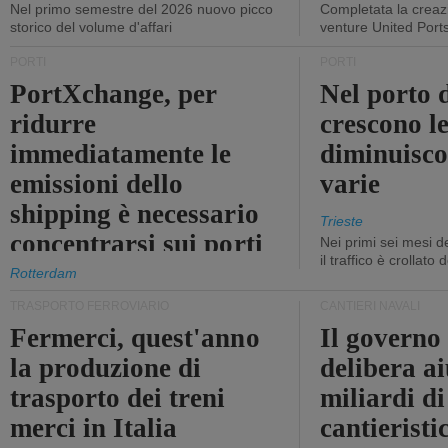
Nel primo semestre del 2026 nuovo picco
Completata la creazi
storico del volume d'affari
venture United Port
PORTI
PORTI
PortXchange, per
Nel porto d
ridurre
crescono le
immediatamente le
diminuisco
emissioni dello
varie
shipping è necessario
Trieste
concentrarsi sui porti
Nei primi sei mesi 
il traffico è crollato
Rotterdam
TRASPORTO FERROVIARIO
CANTIERI NAVALI
Fermerci, quest'anno
Il governo
la produzione di
delibera ai
trasporto dei treni
miliardi di
merci in Italia
cantieristi