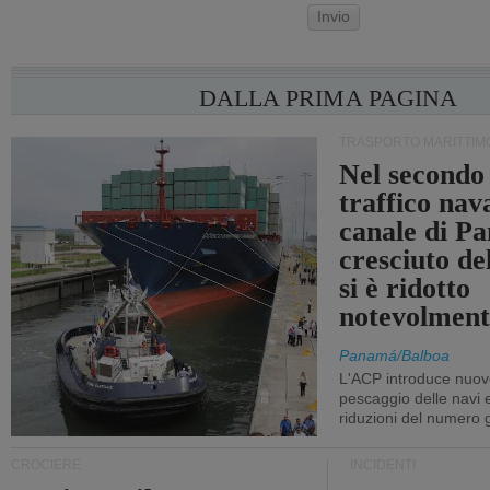
Invio
DALLA PRIMA PAGINA
TRASPORTO MARITTIM
Nel secondo 
traffico nav
canale di P
cresciuto d
si è ridotto
notevolment
Panamá/Balboa
L'ACP introduce nuove
pescaggio delle navi
riduzioni del numero gi
CROCIERE
INCIDENTI