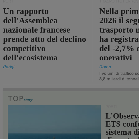
PORTI
TRASPORTO FERROV
Un rapporto
Nella prim
dell'Assemblea
2026 il se
nazionale francese
trasporto 
prende atto del declino
ha registra
competitivo
del -2,7% d
dell'ecosistema
operativi
portuale statale
Parigi
Roma
I volumi di traffico s
8,8 miliardi di tonne
PORTI
L'Observ
ETS conf
sistema d