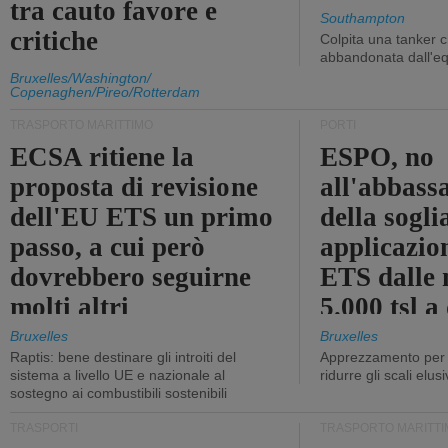
tra cauto favore e
Southampton
critiche
Colpita una tanker c
abbandonata dall'e
Bruxelles/Washington/
Copenaghen/Pireo/Rotterdam
TRASPORTO MARITTIMO
PORTI
ECSA ritiene la
ESPO, no
proposta di revisione
all'abbass
dell'EU ETS un primo
della sogli
passo, a cui però
applicazio
dovrebbero seguirne
ETS dalle 
molti altri
5.000 tsl a
400 tsl
Bruxelles
Bruxelles
Raptis: bene destinare gli introiti del
Apprezzamento per l
sistema a livello UE e nazionale al
ridurre gli scali elusi
sostegno ai combustibili sostenibili
TRASPORTI
TRASPORTO MARITTI