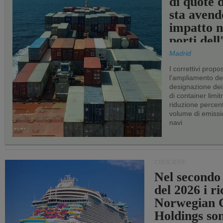
di quote 
sta avend
impatto n
porti del
Madrid
I correttivi propo
l'ampliamento dei 
designazione dei 
di container limitr
riduzione percent
volume di emissi
navi
CROCIERE
Nel secondo
del 2026 i ri
Norwegian C
Holdings so