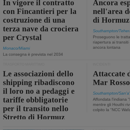
In vigore il contratto
Ancora esp
con Fincantieri per la
nell'area d
costruzione di una
di Hormuz
terza nave da crociera
Southampton/Teher
per Crystal
Proseguono le tratt
riapertura ai transit
ancora lontana
Monaco/Miami
La consegna è prevista nel 2034
TRASPORTO MARITTIMO
INCIDENTI
Le associazioni dello
Attaccate 
shipping ribadiscono
Mar Ross
il loro no a pedaggi e
Southampton/San'a'
tariffe obbligatorie
Affondata l'indiana 
mentre gli Houthi ri
per il transito nello
colpito la “NCC Waf
Stretto di Hormuz