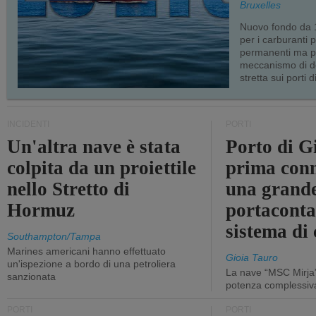
Bruxelles
Nuovo fondo da 1
per i carburanti 
permanenti ma p
meccanismo di d
stretta sui porti d
INCIDENTI
PORTI
Un'altra nave è stata
Porto di G
colpita da un proiettile
prima conn
nello Stretto di
una grand
Hormuz
portaconta
sistema di 
Southampton/Tampa
Marines americani hanno effettuato
Gioia Tauro
un'ispezione a bordo di una petroliera
La nave “MSC Mirja”
sanzionata
potenza complessiva
PORTI
PORTI