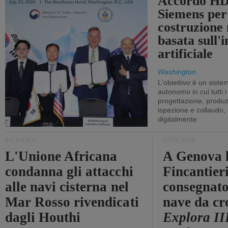
Accordo HD
Siemens per
costruzione
basata sull'i
artificiale
Washington
L'obiettivo è un sist
autonomo in cui tutti i
progettazione, produzi
ispezione e collaudo,
digitalmente
INCIDENTI
CROCIERE
L'Unione Africana
A Genova 
condanna gli attacchi
Fincantier
alle navi cisterna nel
consegnato
Mar Rosso rivendicati
nave da cr
dagli Houthi
Explora II