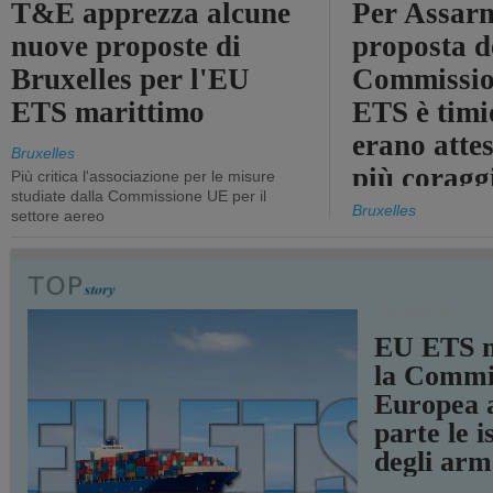
T&E apprezza alcune
Per Assarm
nuove proposte di
proposta d
Bruxelles per l'EU
Commissio
ETS marittimo
ETS è timi
erano atte
Bruxelles
più coragg
Più critica l'associazione per le misure
studiate dalla Commissione UE per il
Bruxelles
settore aereo
TRASPORTI
EU ETS m
la Commi
Europea a
parte le i
degli arm