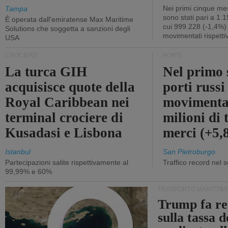
Nei primi cinque mes
Tampa
sono stati pari a 1.
È operata dall'emiratense Max Maritime
cui 999.228 (-1,4%)
Solutions che soggetta a sanzioni degli
movimentati rispetti
USA
CROCIERE
PORTI
La turca GIH
Nel primo 
acquisisce quote della
porti russ
Royal Caribbean nei
movimenta
terminal crociere di
milioni di 
Kusadasi e Lisbona
merci (+5
Istanbul
San Pietroburgo
Partecipazioni salite rispettivamente al
Traffico record nel 
99,99% e 60%
TRASPORTO MARITTIM
Trump fa re
sulla tassa 