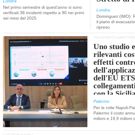
Londra
Nel primo semestre di quest'anno si sono
Londra
verificati 38 incidenti rispetto a 90 nei primi
Dominguez (IMO): R
sei mesi del 2025
il piano di evacuaz
ripreso
TRASPORTO MARITTIM
Uno studio e
rilevanti cost
effetti cont
dell'applica
dell'EU ETS
collegament
con la Sicili
Palermo
Per le rotte Napoli-P
Palermo il costo annuo
milioni e 19,9 milioni 