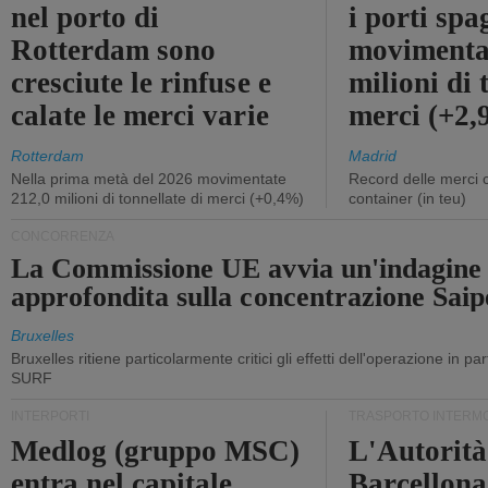
nel porto di
i porti sp
Rotterdam sono
movimenta
cresciute le rinfuse e
milioni di 
calate le merci varie
merci (+2
Rotterdam
Madrid
Nella prima metà del 2026 movimentate
Record delle merci 
212,0 milioni di tonnellate di merci (+0,4%)
container (in teu)
CONCORRENZA
La Commissione UE avvia un'indagine
approfondita sulla concentrazione Sa
Bruxelles
Bruxelles ritiene particolarmente critici gli effetti dell'operazione in p
SURF
INTERPORTI
TRASPORTO INTERM
Medlog (gruppo MSC)
L'Autorità
entra nel capitale
Barcellona 