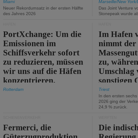
Miami
Marseille/New York/
Neuer Rekordumsatz in der ersten Hälfte
Das Joint Venture v
des Jahres 2026
Stonepeak wurde a
HÄFEN
HÄFEN
PortXchange: Um die
Im Hafen v
Emissionen im
nimmt der
Schiffsverkehr sofort
Massengut
zu reduzieren, müssen
zu, währen
wir uns auf die Häfen
Umschlag 
konzentrieren.
sonstigen 
abnimmt.
Rotterdam
Triest
In den ersten sech
2026 ging der Verk
24,9 % zurück.
SCHIENENVERKEHR
WERFTEN
Fermerci, die
Die indisc
Güterzugproduktion
Regierung