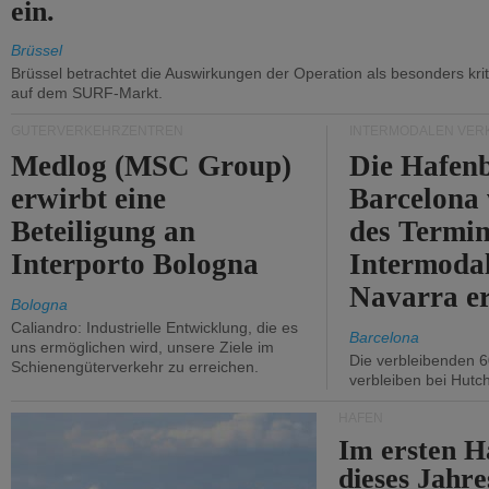
ein.
Brüssel
Brüssel betrachtet die Auswirkungen der Operation als besonders kri
auf dem SURF-Markt.
GÜTERVERKEHRZENTREN
INTERMODALEN VER
Medlog (MSC Group)
Die Hafen
erwirbt eine
Barcelona
Beteiligung an
des Termin
Interporto Bologna
Intermodal
Navarra e
Bologna
Caliandro: Industrielle Entwicklung, die es
Barcelona
uns ermöglichen wird, unsere Ziele im
Die verbleibenden 6
Schienengüterverkehr zu erreichen.
verbleiben bei Hutch
HÄFEN
Im ersten H
dieses Jahr