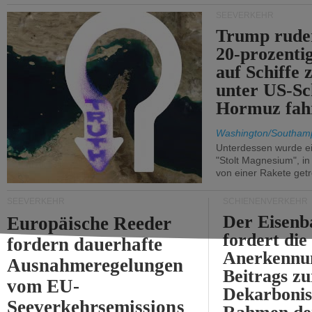
SEEVERKEHR
Trump ruder
20-prozenti
auf Schiffe 
unter US-Sc
Hormuz fah
Washington/Southam
Unterdessen wurde ein
"Stolt Magnesium", i
von einer Rakete getr
SEEVERKEHR
SCHIENENVERKEHR
Der Eisenb
Europäische Reeder
fordert die
fordern dauerhafte
Anerkennun
Ausnahmeregelungen
Beitrags zu
vom EU-
Dekarbonis
Seeverkehrsemissions