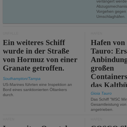
verlängert werde
Abzugsmechanism
Vorgehen gegen
Umschlaghäfen.
UNFÄLLE
HÄFEN
Ein weiteres Schiff
Hafen von
wurde in der Straße
Tauro: Ers
von Hormuz von einer
Anbindung
Granate getroffen.
großen
Containers
Southampton/Tampa
das Kaltbü
US-Marines führten eine Inspektion an
Bord eines sanktionierten Öltankers
Gioia Tauro
durch.
Das Schiff "MSC Mir
Gesamtleistung vo
angetrieben.
HÄFEN
HÄFEN