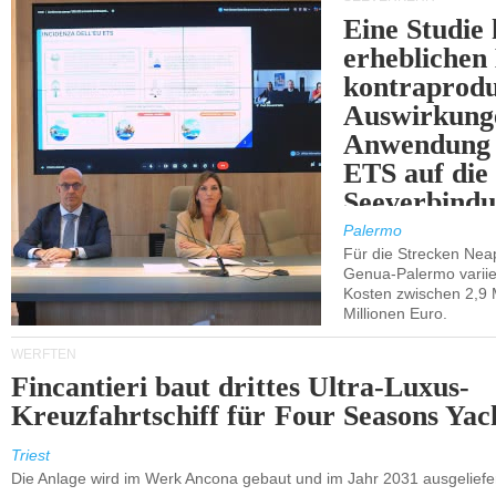
Eine Studie 
erheblichen
kontraprodu
Auswirkung
Anwendung 
ETS auf die
Seeverbindu
Westsizilien
Palermo
Für die Strecken Nea
Genua-Palermo variier
Kosten zwischen 2,9 
Millionen Euro.
WERFTEN
Fincantieri baut drittes Ultra-Luxus-
Kreuzfahrtschiff für Four Seasons Yac
Triest
Die Anlage wird im Werk Ancona gebaut und im Jahr 2031 ausgeliefer