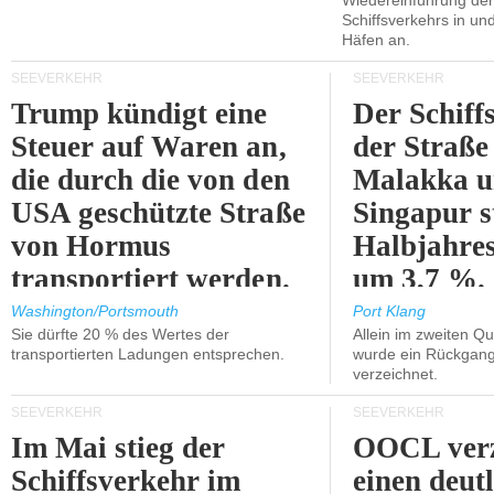
Wiedereinführung der
Schiffsverkehrs in un
Häfen an.
SEEVERKEHR
SEEVERKEHR
Trump kündigt eine
Der Schiff
Steuer auf Waren an,
der Straße
die durch die von den
Malakka 
USA geschützte Straße
Singapur s
von Hormus
Halbjahres
transportiert werden.
um 3,7 %.
Washington/Portsmouth
Port Klang
Sie dürfte 20 % des Wertes der
Allein im zweiten Qu
transportierten Ladungen entsprechen.
wurde ein Rückgang
verzeichnet.
SEEVERKEHR
SEEVERKEHR
Im Mai stieg der
OOCL verz
Schiffsverkehr im
einen deut