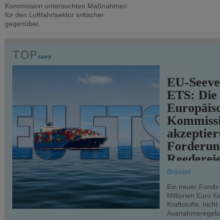
Kommission untersuchten Maßnahmen
für den Luftfahrtsektor kritischer
gegenüber.
VERKEHR
EU-Seeve
ETS: Die
Europäis
Kommiss
akzeptier
Forderun
Reederei
teilweise.
Brüssel
Ein neuer Fonds
Millionen Euro f
Kraftstoffe, nich
Ausnahmeregelun