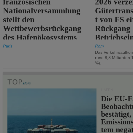
französischen
2026 verze
Nationalversammlung
Gütertran
stellt den
t von FS e
Wettbewerbsrückgang
Rückgang 
des Hafenökosystems
Betriebse
des Staates fest.
um 2,7 %.
Paris
Rom
Das Verkehrsaufkom
rund 8,8 Milliarden 
%).
HÄFEN
Die EU-E
Beobachtu
bestätigt,
Emissions
tem negat