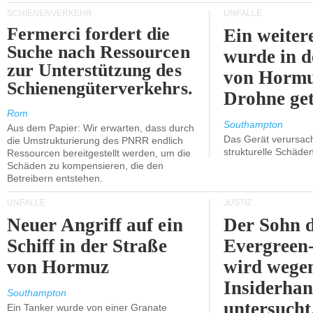
SCHIENENVERKEHR
UNFÄLLE
Fermerci fordert die
Ein weiter
Suche nach Ressourcen
wurde in d
zur Unterstützung des
von Hormu
Schienengüterverkehrs.
Drohne get
Rom
Southampton
Aus dem Papier: Wir erwarten, dass durch
Das Gerät verursach
die Umstrukturierung des PNRR endlich
strukturelle Schäden
Ressourcen bereitgestellt werden, um die
Schäden zu kompensieren, die den
Betreibern entstehen.
UNFÄLLE
JUSTIZ
Neuer Angriff auf ein
Der Sohn 
Schiff in der Straße
Evergreen
von Hormuz
wird wege
Insiderhan
Southampton
untersucht
Ein Tanker wurde von einer Granate