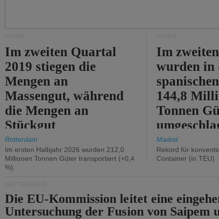
HÄFEN
HÄFEN
Im zweiten Quartal
Im zweiten
2019 stiegen die
wurden in
Mengen an
spanische
Massengut, während
144,8 Mill
die Mengen an
Tonnen Gü
Stückgut
umgeschla
zurückgingen.
%).
Rotterdam
Madrid
Im ersten Halbjahr 2026 wurden 212,0
Rekord für konventi
Millionen Tonnen Güter transportiert (+0,4
Container (in TEU)
%).
WETTBEWERB
Die EU-Kommission leitet eine eingeh
Untersuchung der Fusion von Saipem 