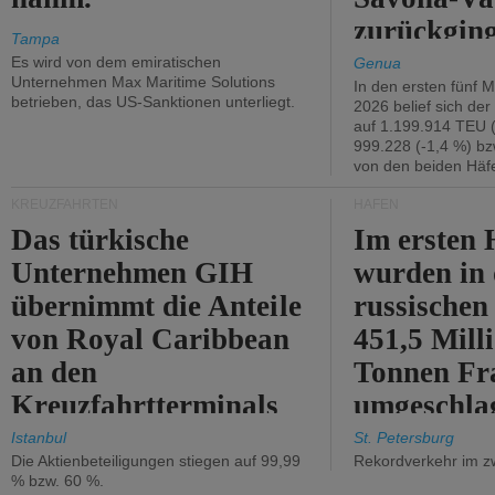
zurückging
Tampa
Es wird von dem emiratischen
Genua
Unternehmen Max Maritime Solutions
In den ersten fünf 
betrieben, das US-Sanktionen unterliegt.
2026 belief sich de
auf 1.199.914 TEU 
999.228 (-1,4 %) bz
von den beiden Häfe
KREUZFAHRTEN
HÄFEN
Das türkische
Im ersten 
Unternehmen GIH
wurden in
übernimmt die Anteile
russischen
von Royal Caribbean
451,5 Mill
an den
Tonnen Fr
Kreuzfahrtterminals
umgeschla
in Kusadasi und
%).
Istanbul
St. Petersburg
Die Aktienbeteiligungen stiegen auf 99,99
Rekordverkehr im z
Lissabon.
% bzw. 60 %.