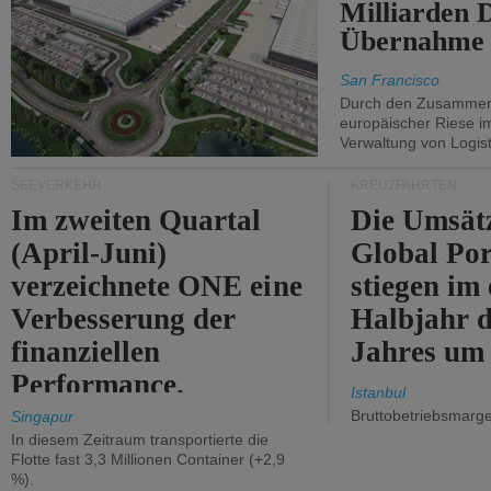
Milliarden 
Übernahme 
San Francisco
Durch den Zusammens
europäischer Riese i
Verwaltung von Logist
SEEVERKEHR
KREUZFAHRTEN
Im zweiten Quartal
Die Umsät
(April-Juni)
Global Por
verzeichnete ONE eine
stiegen im 
Verbesserung der
Halbjahr d
finanziellen
Jahres um
Performance.
Istanbul
Bruttobetriebsmarg
Singapur
In diesem Zeitraum transportierte die
Flotte fast 3,3 Millionen Container (+2,9
%).