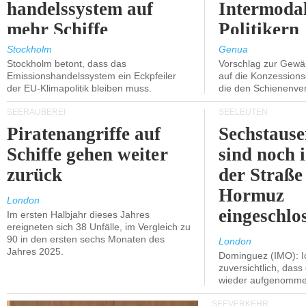
handelssystem auf
Intermodal
mehr Schiffe
Politikern
ausgeweitet wird.
näherbring
Stockholm
Genua
Stockholm betont, dass das
Vorschlag zur Gewä
Emissionshandelssystem ein Eckpfeiler
auf die Konzessions
der EU-Klimapolitik bleiben muss.
die den Schienenve
SEERÄUBEREI
SEELEUTEN
Piratenangriffe auf
Sechstause
Schiffe gehen weiter
sind noch 
zurück
der Straße
Hormuz
London
eingeschlo
Im ersten Halbjahr dieses Jahres
ereigneten sich 38 Unfälle, im Vergleich zu
90 in den ersten sechs Monaten des
London
Jahres 2025.
Dominguez (IMO): Ic
zuversichtlich, das
wieder aufgenomme
SEEVERKEHR