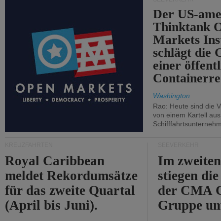
Der US-ame
Thinktank 
Markets Ins
schlägt die
einer öffent
Containerre
Washington
Rao: Heute sind die V
von einem Kartell au
Schifffahrtsunterneh
KREUZFAHRTEN
SEEVERKEHR
Royal Caribbean
Im zweiten
meldet Rekordumsätze
stiegen di
für das zweite Quartal
der CMA
(April bis Juni).
Gruppe um