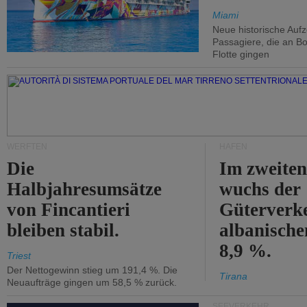
Miami
Neue historische Auf
Passagiere, die an Bo
Flotte gingen
WERFTEN
HÄFEN
Die
Im zweiten
Halbjahresumsätze
wuchs der
von Fincantieri
Güterverke
bleiben stabil.
albanisch
8,9 %.
Triest
Der Nettogewinn stieg um 191,4 %. Die
Tirana
Neuaufträge gingen um 58,5 % zurück.
SEEVERKEHR