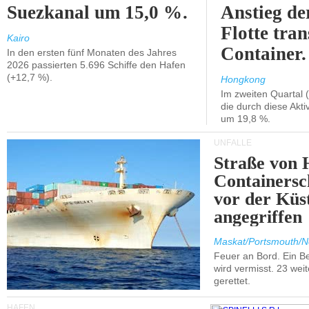
Suezkanal um 15,0 %.
Anstieg de
Flotte tran
Kairo
Container.
In den ersten fünf Monaten des Jahres
2026 passierten 5.696 Schiffe den Hafen
(+12,7 %).
Hongkong
Im zweiten Quartal (
die durch diese Akti
um 19,8 %.
UNFÄLLE
Straße von 
Containersc
vor der Kü
angegriffen
Maskat/Portsmouth/N
Feuer an Bord. Ein B
wird vermisst. 23 wei
gerettet.
HÄFEN