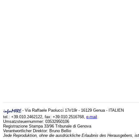
- Via Raffaele Paolucci 17r/19r - 16129 Genua - ITALIEN
tel.: +39.010.2462122, fax: +39.010.2516768,
e-mail
Umsatzsteuernummer: 03532950106
Registrazione Stampa 33/96 Tribunale di Genova
Verantwortlicher Direktor: Bruno Bellio
Jede Reproduktion, ohne die ausdrückliche Erlaubnis des Herausgebers, ist