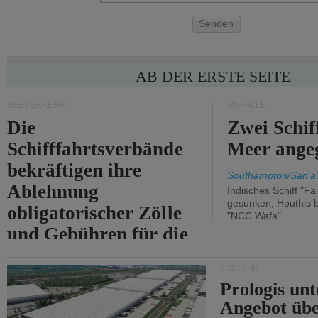
Senden
AB DER ERSTE SEITE
SEEVERKEHR
UNFÄLLE
Die
Zwei Schif
Schifffahrtsverbände
Meer angeg
bekräftigen ihre
Southampton/San'a'
Ablehnung
Indisches Schiff "Fa
gesunken, Houthis b
obligatorischer Zölle
"NCC Wafa"
und Gebühren für die
Durchfahrt der Straße
LOGISTIK
von Hormuz.
Prologis unt
Angebot übe