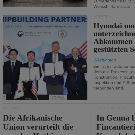
Zufriedenheit der EC
Weltschifffahrtsrats
WERFTEN
Hyundai un
unterzeichn
Abkommen 
gestützten S
Washington
Ziel ist ein autonome
dem alle Prozesse, ei
Konstruktion, Produkti
Inspektion und Prüfun
verbunden sind.
UNFÄLLE
KREUZFAHRTEN
Die Afrikanische
In Genua l
Union verurteilt die
Fincantier