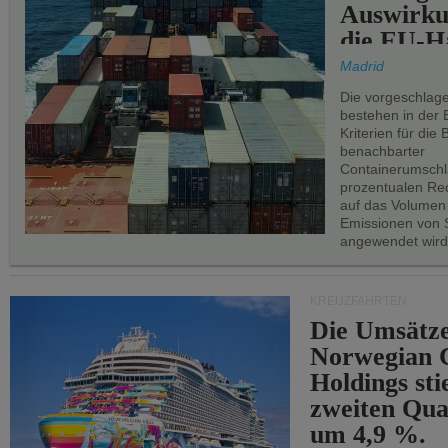
Auswirku
die EU-Hä
Madrid
Die vorgeschlag
bestehen in der 
Kriterien für di
benachbarter
Containerumschl
prozentualen Red
auf das Volumen
Emissionen von S
angewendet wird
KREUZFAHRTEN
Die Umsätze
Norwegian C
Holdings sti
zweiten Qua
um 4,9 %.