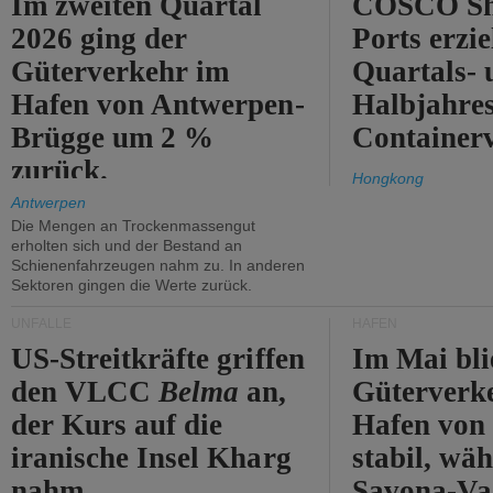
Im zweiten Quartal
COSCO Sh
2026 ging der
Ports erzie
Güterverkehr im
Quartals- 
Hafen von Antwerpen-
Halbjahre
Brügge um 2 %
Container
zurück.
Hongkong
Antwerpen
Die Mengen an Trockenmassengut
erholten sich und der Bestand an
Schienenfahrzeugen nahm zu. In anderen
Sektoren gingen die Werte zurück.
UNFÄLLE
HÄFEN
US-Streitkräfte griffen
Im Mai bli
den VLCC
Belma
an,
Güterverk
der Kurs auf die
Hafen von
iranische Insel Kharg
stabil, wäh
nahm.
Savona-Va