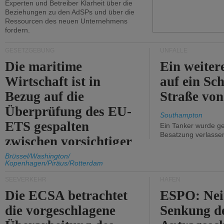
Experten und Betreiber Klarheit über die
Beziehungen zu den AdSPs und über die
Ressourcen des neuen Unternehmens
fordern.
GESETZGEBUNG
UNFÄLLE
Die maritime
Ein weiter
Wirtschaft ist in
auf ein Sch
Bezug auf die
Straße vo
Überprüfung des EU-
Southampton
ETS gespalten
Ein Tanker wurde ge
Besatzung verlasse
zwischen vorsichtiger
Unterstützung und
Brüssel/Washington/
Kopenhagen/Piräus/Rotterdam
Kritik.
SEEVERKEHR
HÄFEN
Die ECSA betrachtet
ESPO: Nei
die vorgeschlagene
Senkung d