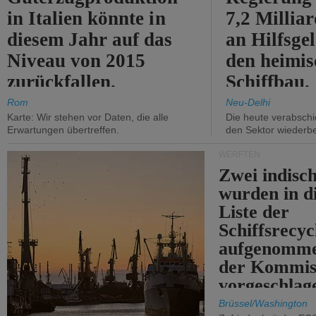
in Italien könnte in
7,2 Millia
diesem Jahr auf das
an Hilfsge
Niveau von 2015
den heimi
zurückfallen.
Schiffbau.
Rom
Neu-Delhi
Karte: Wir stehen vor Daten, die alle
Die heute verabschie
Erwartungen übertreffen.
den Sektor wiederb
WERFTEN
Zwei indisc
wurden in d
Liste der
Schiffsrecyc
aufgenomme
der Kommis
vorgeschlag
Brüssel/Washington