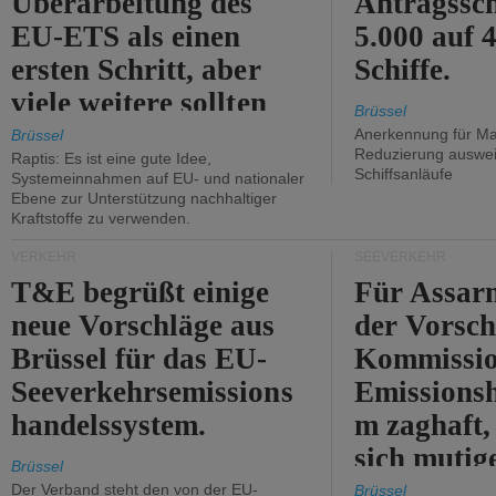
Überarbeitung des
Antragssc
EU-ETS als einen
5.000 auf
ersten Schritt, aber
Schiffe.
viele weitere sollten
Brüssel
folgen.
Anerkennung für M
Brüssel
Reduzierung auswe
Raptis: Es ist eine gute Idee,
Schiffsanläufe
Systemeinnahmen auf EU- und nationaler
Ebene zur Unterstützung nachhaltiger
Kraftstoffe zu verwenden.
VERKEHR
SEEVERKEHR
T&E begrüßt einige
Für Assarm
neue Vorschläge aus
der Vorsch
Brüssel für das EU-
Kommissi
Seeverkehrsemissions
Emissionsh
handelssystem.
m zaghaft, 
sich mutig
Brüssel
Maßnahmen
Der Verband steht den von der EU-
Brüssel