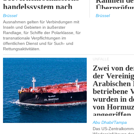
Rahmen de
handelssystem nach
Überprüfun
2030.
ETS.
Brüssel
Brüssel
Ausnahmen gelten für Verbindungen mit
Inseln und Gebieten in äußerster
Randlage, für Schiffe der Polarklasse, für
transnationale Verpflichtungen im
öffentlichen Dienst und für Such- und
Rettungsaktivitäten.
UNFÄLLE
Zwei von 
der Vereini
Arabischen
betriebene
wurden in d
von Hormu
angegriffen.
Abu Dhabi/Tampa
Das US-Zentralkomma